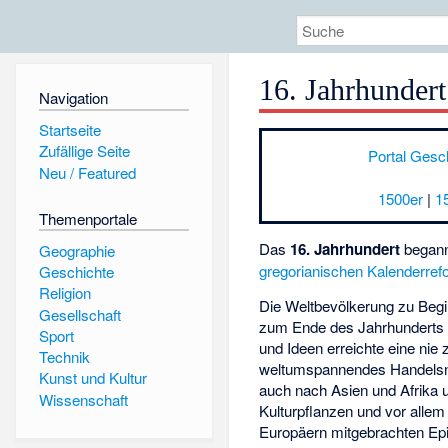
16. Jahrhundert
Navigation
Startseite
Zufällige Seite
Portal Gesc
Neu / Featured
1500er
|
1
Themenportale
Das
16. Jahrhundert
begann
Geographie
gregorianischen Kalenderref
Geschichte
Religion
Die Weltbevölkerung zu Begi
Gesellschaft
zum Ende des Jahrhunderts 
Sport
und Ideen erreichte eine nie 
Technik
weltumspannendes Handelsnet
Kunst und Kultur
auch nach Asien und Afrika 
Wissenschaft
Kulturpflanzen und vor allem
Europäern mitgebrachten Epi