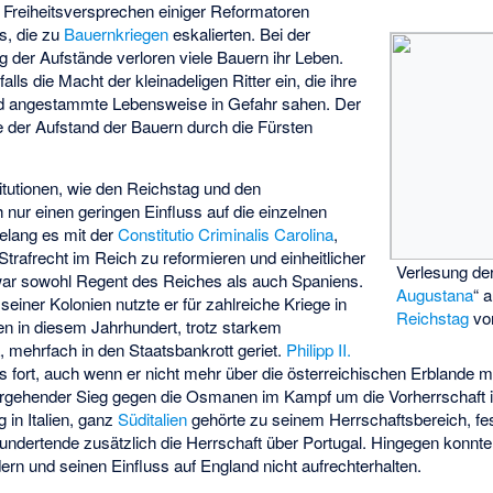
 Freiheitsversprechen einiger Reformatoren
s, die zu
Bauernkriegen
eskalierten. Bei der
g der Aufstände verloren viele Bauern ihr Leben.
lls die Macht der kleinadeligen Ritter ein, die ihre
und angestammte Lebensweise in Gefahr sahen. Der
 der Aufstand der Bauern durch die Fürsten
itutionen, wie den Reichstag und den
 nur einen geringen Einfluss auf die einzelnen
gelang es mit der
Constitutio Criminalis Carolina
,
trafrecht im Reich zu reformieren und einheitlicher
Verlesung der
. war sowohl Regent des Reiches als auch Spaniens.
Augustana
“ 
iner Kolonien nutzte er für zahlreiche Kriege in
Reichstag
vo
en in diesem Jahrhundert, trotz starkem
 mehrfach in den Staatsbankrott geriet.
Philipp II.
ers fort, auch wenn er nicht mehr über die österreichischen Erblande mi
ergehender Sieg gegen die Osmanen im Kampf um die Vorherrschaft i
 in Italien, ganz
Süditalien
gehörte zu seinem Herrschaftsbereich, fe
hundertende zusätzlich die Herrschaft über Portugal. Hingegen konnte 
ern und seinen Einfluss auf England nicht aufrechterhalten.