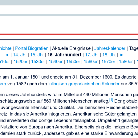
hichte
|
Portal Biografien
|
Aktuelle Ereignisse
|
Jahreskalender
|
Tage
◄
|
14. Jh.
|
15. Jh.
|
16. Jahrhundert
|
17. Jh.
|
18. Jh.
|
►
510er
|
1520er
|
1530er
|
1540er
|
1550er
|
1560er
|
1570er
|
1580er
|
 am 1. Januar 1501 und endete am 31. Dezember 1600. Es dauerte
orm
von 1582 nach dem
julianisch-gregorianischen Kalender
nur 36.5
nn dieses Jahrhunderts wird im Mittel auf 440 Millionen Menschen ge
[
1
]
schätzungsweise auf 560 Millionen Menschen anstieg.
Der globale
zuvor gekannte Intensität und Qualität. Die iberischen Reiche etabliert
z, in das sie Amerika integrierten. Amerikanische Güter gelangten
und erweiterten das dortige Lebensmittelangebot. Umgekehrt gelangte
 Nutztiere von Europa nach Amerika. Einerseits ging die indigene Be
demien stark zurück, anderseits gab es eine starke Einwanderung a