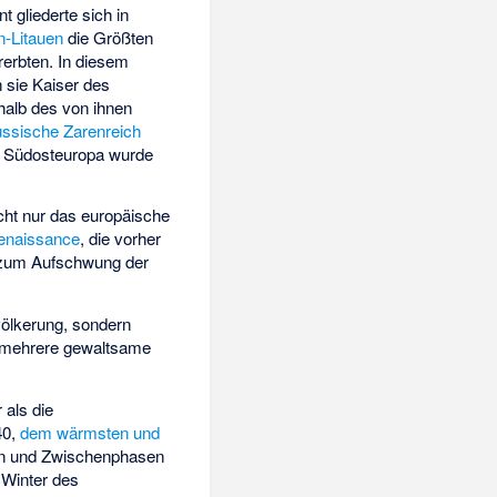
t gliederte sich in
n-Litauen
die Größten
rerbten. In diesem
 sie Kaiser des
halb des von ihnen
ssische Zarenreich
n. Südosteuropa wurde
cht nur das europäische
enaissance
, die vorher
en zum Aufschwung der
völkerung, sondern
n mehrere gewaltsame
 als die
40,
dem wärmsten und
gen und Zwischenphasen
 Winter des