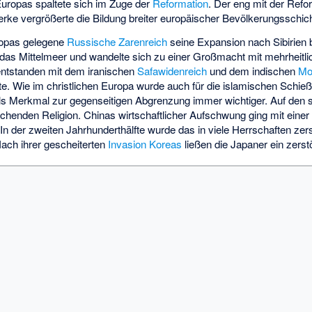
 Europas spaltete sich im Zuge der
Reformation
. Der eng mit der Refo
rke vergrößerte die Bildung breiter europäischer Bevölkerungsschic
opas gelegene
Russische Zarenreich
seine Expansion nach Sibirien 
as Mittelmeer und wandelte sich zu einer Großmacht mit mehrheitli
 entstanden mit dem iranischen
Safawidenreich
und dem indischen
Mo
. Wie im christlichen Europa wurde auch für die islamischen Schieß
als Merkmal zur gegenseitigen Abgrenzung immer wichtiger. Auf den s
chenden Religion. Chinas wirtschaftlicher Aufschwung ging mit eine
In der zweiten Jahrhunderthälfte wurde das in viele Herrschaften zers
Nach ihrer gescheiterten
Invasion Koreas
ließen die Japaner ein zerst