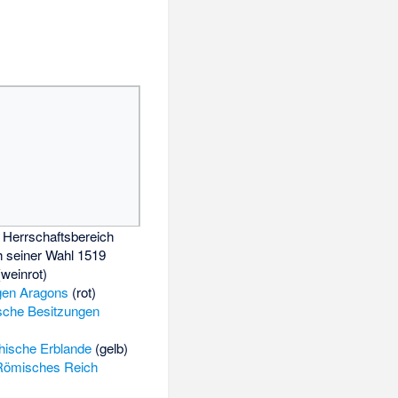
 Herrschaftsbereich
h seiner Wahl 1519
weinrot)
gen Aragons
(rot)
sche Besitzungen
hische Erblande
(gelb)
 Römisches Reich