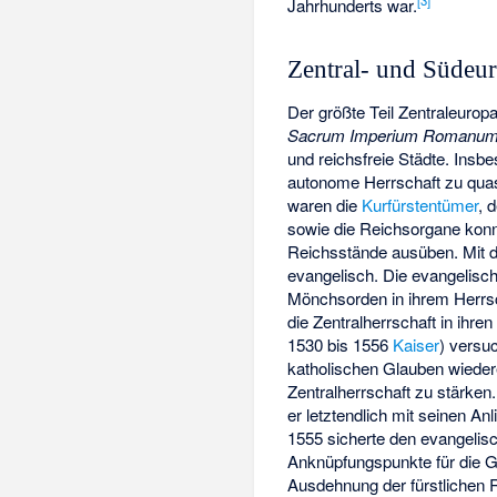
Jahrhunderts war.
Zentral- und Südeu
Der größte Teil Zentraleurop
Sacrum Imperium Romanu
und reichsfreie Städte. Insb
autonome Herrschaft zu qua
waren die
Kurfürstentümer
, 
sowie die Reichsorgane konn
Reichsstände ausüben. Mit d
evangelisch. Die evangelisc
Mönchsorden in ihrem Herrsc
die Zentralherrschaft in ihre
1530 bis 1556
Kaiser
) versu
katholischen Glauben wieder
Zentralherrschaft zu stärken
er letztendlich mit seinen An
1555 sicherte den evangelisc
Anknüpfungspunkte für die G
Ausdehnung der fürstlichen