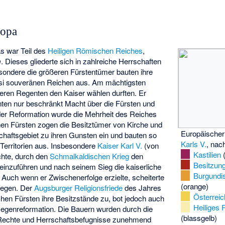
ropa
as war Teil des
Heiligen Römischen Reiches
,
m
. Dieses gliederte sich in zahlreiche Herrschaften
esondere die größeren Fürstentümer bauten ihre
si souveränen Reichen aus. Am mächtigsten
deren Regenten den Kaiser wählen durften. Er
ten nur beschränkt Macht über die Fürsten und
er Reformation wurde die Mehrheit des Reiches
hen Fürsten zogen die Besitztümer von Kirche und
Europäischer
haftsgebiet zu ihren Gunsten ein und bauten so
Karls V.
, nac
n Territorien aus. Insbesondere
Kaiser Karl V.
(von
Kastilien
(
chte, durch den
Schmalkaldischen Krieg
den
Besitzun
einzuführen und nach seinem Sieg die kaiserliche
Burgundi
. Auch wenn er Zwischenerfolge erzielte, scheiterte
(orange)
liegen. Der
Augsburger Religionsfriede
des Jahres
Österreic
hen Fürsten ihre Besitzstände zu, bot jedoch auch
Heiliges
egenreformation. Die Bauern wurden durch die
(blassgelb)
 Rechte und Herrschaftsbefugnisse zunehmend