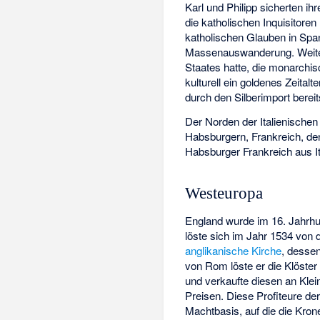
Karl und Philipp sicherten i
die katholischen Inquisitoren
katholischen Glauben in Spa
Massenauswanderung. Weiterh
Staates hatte, die monarchis
kulturell ein goldenes Zeital
durch den Silberimport bereit
Der Norden der
Italienischen
Habsburgern, Frankreich, de
Habsburger Frankreich aus It
Westeuropa
England wurde im 16. Jahrh
löste sich im Jahr 1534 von 
anglikanische Kirche
, desse
von Rom löste er die Klöster
und verkaufte diesen an Klei
Preisen. Diese Profiteure de
Machtbasis, auf die die Kron