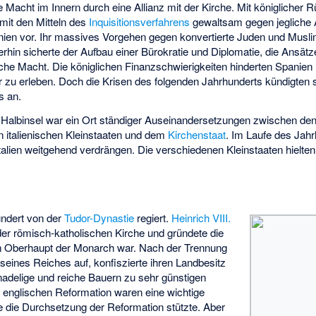
hre Macht im Innern durch eine Allianz mit der Kirche. Mit königliche
 mit den Mitteln des
Inquisitionsverfahrens
gewaltsam gegen jegliche
nien vor. Ihr massives Vorgehen gegen konvertierte Juden und Musli
in sicherte der Aufbau einer Bürokratie und Diplomatie, die Ansät
che Macht. Die königlichen Finanzschwierigkeiten hinderten Spanien ni
ter zu erleben. Doch die Krisen des folgenden Jahrhunderts kündigten si
s an.
 Halbinsel
war ein Ort ständiger Auseinandersetzungen zwischen den
n italienischen Kleinstaaten und dem
Kirchenstaat
. Im Laufe des Jah
alien weitgehend verdrängen. Die verschiedenen Kleinstaaten hielten 
undert von der
Tudor-Dynastie
regiert.
Heinrich VIII.
der römisch-katholischen Kirche und gründete die
n Oberhaupt der Monarch war. Nach der Trennung
 seines Reiches auf, konfiszierte ihren Landbesitz
nadelige und reiche Bauern zu sehr günstigen
r englischen Reformation waren eine wichtige
e die Durchsetzung der Reformation stützte. Aber