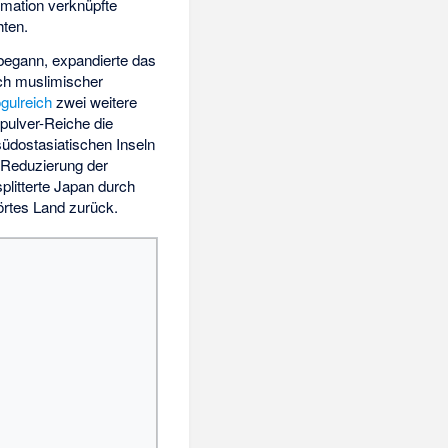
rmation verknüpfte
hten.
begann, expandierte das
ch muslimischer
gulreich
zwei weitere
pulver-Reiche die
üdostasiatischen Inseln
r Reduzierung der
plitterte Japan durch
örtes Land zurück.