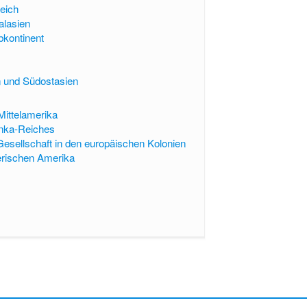
eich
alasien
bkontinent
n und Südostasien
Mittelamerika
Inka-Reiches
Gesellschaft in den europäischen Kolonien
berischen Amerika