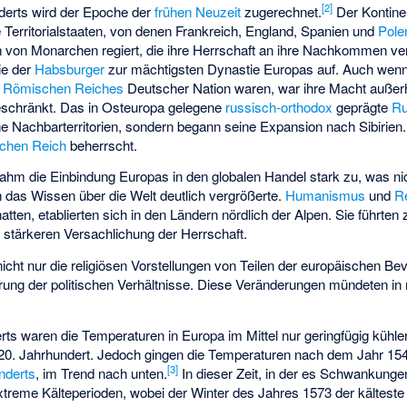
[
2
]
derts wird der Epoche der
frühen Neuzeit
zugerechnet.
Der Kontinen
 Territorialstaaten, von denen Frankreich, England, Spanien und
Pole
n von Monarchen regiert, die ihre Herrschaft an ihre Nachkommen ve
ie der
Habsburger
zur mächtigsten Dynastie Europas auf. Auch wenn
n Römischen Reiches
Deutscher Nation waren, war ihre Macht außer
beschränkt. Das in Osteuropa gelegene
russisch-orthodox
geprägte
Ru
che Nachbarterritorien, sondern begann seine Expansion nach Sibirie
chen Reich
beherrscht.
nahm die Einbindung Europas in den globalen Handel stark zu, was ni
das Wissen über die Welt deutlich vergrößerte.
Humanismus
und
R
hatten, etablierten sich in den Ländern nördlich der Alpen. Sie führt
 stärkeren Versachlichung der Herrschaft.
icht nur die religiösen Vorstellungen von Teilen der europäischen Be
erung der politischen Verhältnisse. Diese Veränderungen mündeten i
ts waren die Temperaturen in Europa im Mittel nur geringfügig kühler
20. Jahrhundert. Jedoch gingen die Temperaturen nach dem Jahr 15
[
3
]
nderts
, im Trend nach unten.
In dieser Zeit, in der es Schwankun
xtreme Kälteperioden, wobei der Winter des Jahres 1573 der kälteste