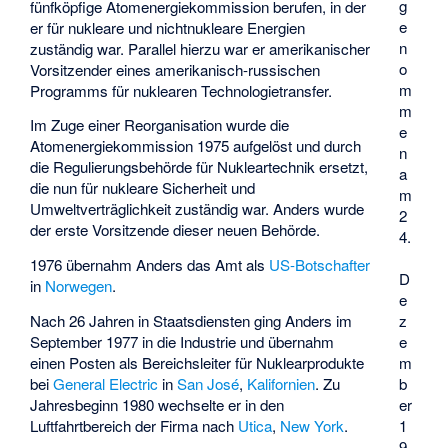
g
fünfköpfige Atomenergiekommission berufen, in der
e
er für nukleare und nichtnukleare Energien
n
zuständig war. Parallel hierzu war er amerikanischer
o
Vorsitzender eines amerikanisch-russischen
m
Programms für nuklearen Technologietransfer.
m
Im Zuge einer Reorganisation wurde die
e
Atomenergiekommission 1975 aufgelöst und durch
n
die Regulierungsbehörde für Nukleartechnik ersetzt,
a
die nun für nukleare Sicherheit und
m
Umweltverträglichkeit zuständig war. Anders wurde
2
der erste Vorsitzende dieser neuen Behörde.
4.
1976 übernahm Anders das Amt als
US-Botschafter
D
in
Norwegen
.
e
Nach 26 Jahren in Staatsdiensten ging Anders im
z
September 1977 in die Industrie und übernahm
e
einen Posten als Bereichsleiter für Nuklearprodukte
m
bei
General Electric
in
San José
,
Kalifornien
. Zu
b
Jahresbeginn 1980 wechselte er in den
er
Luftfahrtbereich der Firma nach
Utica
,
New York
.
1
9