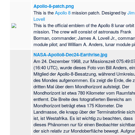
Apollo-8-patch.png
This is the
Apollo 8
mission patch. Designed by
Jim
Lovell
This is the official emblem of the Apollo 8 lunar orbit
mission. The crew will consist of astronauts Frank
Borman, commander; James A. Lovell Jr., comma
module pilot; and William A. Anders, lunar module pi
NASA-Apollo8-Dec24-Earthrise.jpg
Am 24. Dezember 1968, zur Missionszeit 075:49:0
(16:40 UTC), wurde dieses Foto von Bill Anders, e
Mitglied der Apollo-8-Besatzung, während Umkreis
des Mondes aufgenommen. Es zeigt die Erde, die 
dritten Mal über dem Mondhorizont aufsteigt. Der
Mondhorizont ist etwa 780 Kilometer vom Raumfah
entfernt. Die Breite des fotografierten Bereichs am
Mondhorizont beträgt etwa 175 Kilometer. Die
Landmasse, die knapp über der Terminatorlinie sich
ist, ist Westafrika. Es ist wichtig zu beachten, dass
dieses Phänomen nur für einen Beobachter sichtbar 
der sich relativ zur Mondoberfläche bewegt. Aufgru