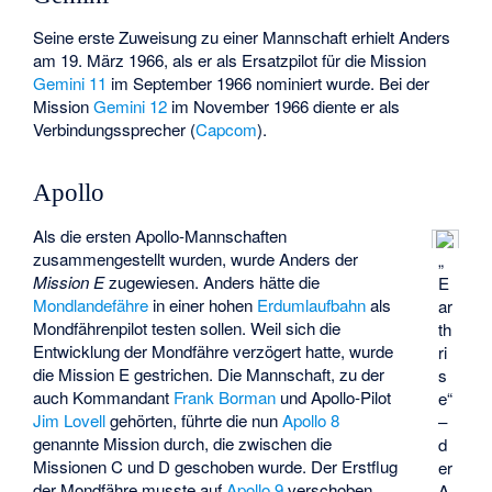
Seine erste Zuweisung zu einer Mannschaft erhielt Anders
am 19. März 1966, als er als Ersatzpilot für die Mission
Gemini 11
im September 1966 nominiert wurde. Bei der
Mission
Gemini 12
im November 1966 diente er als
Verbindungssprecher (
Capcom
).
Apollo
Als die ersten Apollo-Mannschaften
zusammengestellt wurden, wurde Anders der
„
Mission E
zugewiesen. Anders hätte die
E
Mondlandefähre
in einer hohen
Erdumlaufbahn
als
ar
Mondfährenpilot testen sollen. Weil sich die
th
Entwicklung der Mondfähre verzögert hatte, wurde
ri
die Mission E gestrichen. Die Mannschaft, zu der
s
auch Kommandant
Frank Borman
und Apollo-Pilot
e“
Jim Lovell
gehörten, führte die nun
Apollo 8
–
genannte Mission durch, die zwischen die
d
Missionen C und D geschoben wurde. Der Erstflug
er
der Mondfähre musste auf
Apollo 9
verschoben
A