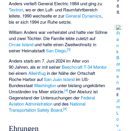
Anders verließ General Electric 1984 und ging zu
6
Textron
, wo er den Luft- und Raumfahrtbereich
8.
leitete. 1990 wechselte er zur
General Dynamics
,
bis er sich 1994 zur Ruhe setzte.
William Anders war verheiratet und hatte vier Söhne
Fr
und zwei Töchter. Die Familie lebte zuletzt auf
a
Orcas Island
und hatte einen Zweitwohnsitz in
n
[
3
]
seiner Heimatstadt
San Diego
.
k
B
Anders starb am 7. Juni 2024 im Alter von
or
90 Jahren, als er mit seiner
Beechcraft T-34 Mentor
m
bei einem
Alleinflug
in der Nähe der Ortschaft
a
Roche Harbor
auf
San Juan Island
im US-
n
Bundesstaat
Washington
unter bislang ungeklärten
m
[
4
]
Umständen ins Meer stürzte.
Der Absturz ist
it
Gegenstand der Untersuchungen der
Federal
Ji
Aviation Administration
und des
National
m
[
4
]
Transportation Safety Board
.
L
o
v
Ehrungen