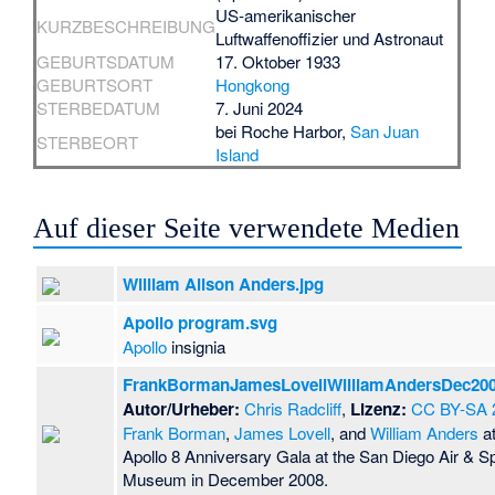
US-amerikanischer
KURZBESCHREIBUNG
Luftwaffenoffizier und Astronaut
GEBURTSDATUM
17. Oktober 1933
GEBURTSORT
Hongkong
STERBEDATUM
7. Juni 2024
bei
Roche Harbor
,
San Juan
STERBEORT
Island
Auf dieser Seite verwendete Medien
William Alison Anders.jpg
Apollo program.svg
Apollo
insignia
FrankBormanJamesLovellWilliamAndersDec200
Autor/Urheber:
Chris Radcliff
,
Lizenz:
CC BY-SA 
Frank Borman
,
James Lovell
, and
William Anders
at
Apollo 8 Anniversary Gala at the San Diego Air & 
Museum in December 2008.