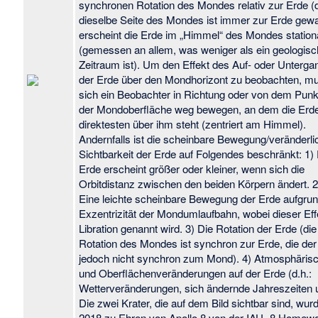
synchronen Rotation des Mondes relativ zur Erde (d
dieselbe Seite des Mondes ist immer zur Erde gew
erscheint die Erde im „Himmel“ des Mondes station
(gemessen an allem, was weniger als ein geologisc
Zeitraum ist). Um den Effekt des Auf- oder Unterga
der Erde über den Mondhorizont zu beobachten, m
sich ein Beobachter in Richtung oder von dem Punk
der Mondoberfläche weg bewegen, an dem die Erd
direktesten über ihm steht (zentriert am Himmel).
Andernfalls ist die scheinbare Bewegung/veränderli
Sichtbarkeit der Erde auf Folgendes beschränkt: 1)
Erde erscheint größer oder kleiner, wenn sich die
Orbitdistanz zwischen den beiden Körpern ändert. 2
Eine leichte scheinbare Bewegung der Erde aufgrun
Exzentrizität der Mondumlaufbahn, wobei dieser Eff
Libration genannt wird. 3) Die Rotation der Erde (die
Rotation des Mondes ist synchron zur Erde, die der
jedoch nicht synchron zum Mond). 4) Atmosphäris
und Oberflächenveränderungen auf der Erde (d.h.:
Wetterveränderungen, sich ändernde Jahreszeiten 
Die zwei Krater, die auf dem Bild sichtbar sind, wur
2018 zu Ehren von Apollo 8 von der IAU „8 Homew