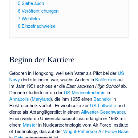
5
Siehe auch
6
Veröffentlichungen
7
Weblinks
8
Einzelnachweise
Beginn der Karriere
Geboren in Hongkong, weil sein Vater als Pilot bei der
US
Navy
dort stationiert war, wuchs Anders in
Kalifornien
auf.
Im Jahr 1951 schloss er die
East Jackson High School
ab.
Danach studierte er an der
US-Marineakademie
in
Annapolis
(
Maryland
), die ihm 1955 einen
Bachelor
in
Elektrotechnik verlieh. Er wechselte zur
US-Luftwaffe
und
diente als Abfangjägerpilot in einem
Allwetter-Geschwader
.
Einen weiteren Universitätsabschluss erlangte er 1962 mit
einem
Master
in Nukleartechnologie vom
Air Force Institute
of Technology
, das auf der
Wright-Patterson Air Force Base
in
Ohio
untergebracht ist.