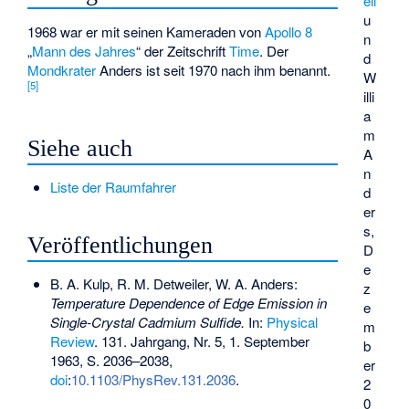
ell
u
1968 war er mit seinen Kameraden von
Apollo 8
n
„
Mann des Jahres
“ der Zeitschrift
Time
. Der
d
Mondkrater
Anders
ist seit 1970 nach ihm benannt.
W
[
5
]
illi
a
m
Siehe auch
A
n
Liste der Raumfahrer
d
er
s,
Veröffentlichungen
D
e
B. A. Kulp, R. M. Detweiler, W. A. Anders:
z
Temperature Dependence of Edge Emission in
e
Single-Crystal Cadmium Sulfide.
In:
Physical
m
Review
. 131. Jahrgang, Nr. 5, 1. September
b
1963, S. 2036–2038,
er
doi
:
10.1103/PhysRev.131.2036
.
2
0