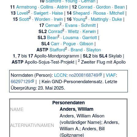
Stafford
·
Young
·
Cernan
|
10
Armstrong
·
Collins
·
Aldrin
|
Conrad
·
Gordon
·
Bean
|
11
12
2
Lovell
·
Swigert
·
Haise
|
Shepard
·
Roosa
·
Mitchell
|
13
14
2
2
Scott
·
Worden
·
Irwin
|
Young
·
Mattingly
·
Duke
|
15
16
2
Cernan
·
Evans
·
Schmitt
|
17
2
Conrad
·
Weitz
·
Kerwin
|
SL2
2
Bean
·
Lousma
·
Garriott
|
SL3
Carr
·
Pogue
·
Gibson
|
SL4
2
Stafford
·
Brand
·
Slayton
ASTP
,
bis
Apollo-Mondprogramm |
bis
Skylab |
1
7
17
SL2
SL4
2
Apollo-Sojus-Test-Projekt |
Zweiter Flug mit Apollo
ASTP
Normdaten (Person):
LCCN
:
no2008168749
|
VIAF
:
66297129
|
| Kein GND-Personendatensatz. Letzte
Überprüfung: 23. Mai 2025.
Personendaten
Anders, William
NAME
Anders, William Alison
(vollständiger Name); Anders,
ALTERNATIVNAMEN
William A.; Anders, Bill
(Spitzname)