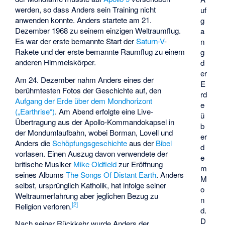
werden, so dass Anders sein Training nicht
uf
anwenden konnte. Anders startete am 21.
g
Dezember 1968 zu seinem einzigen Weltraumflug.
a
Es war der erste bemannte Start der
Saturn-V
-
n
Rakete und der erste bemannte Raumflug zu einem
g
anderen Himmelskörper.
d
er
Am 24. Dezember nahm Anders eines der
E
berühmtesten Fotos der Geschichte auf, den
rd
Aufgang der Erde über dem Mondhorizont
e
(„Earthrise“)
. Am Abend erfolgte eine Live-
ü
Übertragung aus der Apollo-Kommandokapsel in
b
der Mondumlaufbahn, wobei Borman, Lovell und
er
Anders die
Schöpfungsgeschichte
aus der
Bibel
d
vorlasen. Einen Auszug davon verwendete der
e
britische Musiker
Mike Oldfield
zur Eröffnung
m
seines Albums
The Songs Of Distant Earth
. Anders
M
selbst, ursprünglich Katholik, hat infolge seiner
o
Weltraumerfahrung aber jeglichen Bezug zu
n
[
2
]
Religion verloren.
d.
D
Nach seiner Rückkehr wurde Anders der