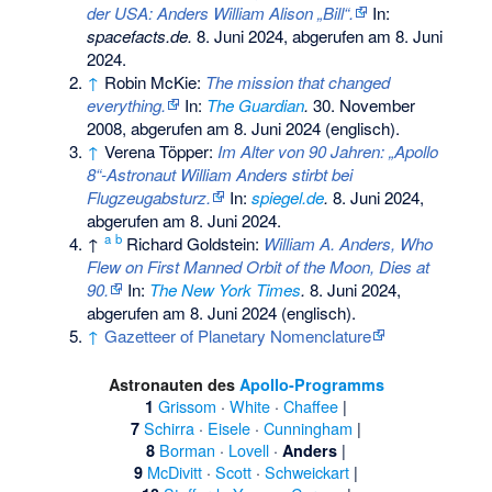
der USA: Anders William Alison „Bill“.
In:
spacefacts.de.
8. Juni 2024,
abgerufen am 8. Juni
2024
.
↑
Robin McKie:
The mission that changed
everything.
In:
The Guardian
.
30. November
2008,
abgerufen am 8. Juni 2024
(englisch).
↑
Verena Töpper:
Im Alter von 90 Jahren: „Apollo
8“-Astronaut William Anders stirbt bei
Flugzeugabsturz.
In:
spiegel.de
.
8. Juni 2024,
abgerufen am 8. Juni 2024
.
a
b
↑
Richard Goldstein:
William A. Anders, Who
Flew on First Manned Orbit of the Moon, Dies at
90.
In:
The New York Times
.
8. Juni 2024,
abgerufen am 8. Juni 2024
(englisch).
↑
Gazetteer of Planetary Nomenclature
Astronauten des
Apollo-Programms
Grissom
·
White
·
Chaffee
|
1
Schirra
·
Eisele
·
Cunningham
|
7
Borman
·
Lovell
·
|
8
Anders
McDivitt
·
Scott
·
Schweickart
|
9