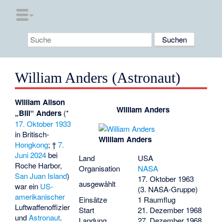
William Anders (Astronaut)
William Alison
William Anders
„Bill“ Anders
(*
17. Oktober
1933
in Britisch-
William Anders
Hongkong
; †
7.
Juni
2024
bei
Land
USA
Roche Harbor
,
Organisation
NASA
San Juan Island
)
17. Oktober 1963
ausgewählt
war ein
US-
(3. NASA-Gruppe)
amerikanischer
Einsätze
1 Raumflug
Luftwaffenoffizier
Start
21. Dezember 1968
und
Astronaut
.
Landung
27. Dezember 1968