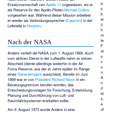
a
Ersatzmannschaft von
Apollo 11
zugewiesen, wo er
s
als Reserve für den Apollo-Piloten
Michael Collins
b
vorgesehen war. Während dieser Mission arbeitete
er
er wieder als Verbindungssprecher (
Capcom
) in der
ü
Leitstelle in
Houston
.
h
m
te
Nach der NASA
F
ot
Anders verließ die NASA zum 1. August 1969. Auch
o
vom aktiven Dienst in der Luftwaffe nahm er seinen
v
Abschied (diente allerdings weiterhin in der Air
o
Force Reserve, aus der er Jahre später im Range
n
eines
Generalmajors
ausschied). Bereits im Juni
A
1969 war er von
Präsident
Richard Nixon
in ein
n
Beratungsgremium berufen worden, das
d
Entscheidungsvorlagen für Forschung, Entwicklung,
er
Planung und Durchführung von Luft- und
s,
Raumfahrtsystemen erarbeiten sollte.
a
uf
Am 6. August 1973 wurde Anders in eine