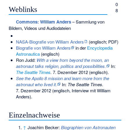
0
Weblinks
8
Commons
: William Anders
– Sammlung von
Bildern, Videos und Audiodateien
NASA-Biografie von William Anders
(englisch; PDF)
Biografie von William Anders
in der
Encyclopedia
Astronautica
(englisch)
Ron Judd:
With a view from beyond the moon, an
astronaut talks religion, politics and possibilities.
In:
The Seattle Times
.
7. Dezember 2012
(englisch).
See the Apollo 8 mission and learn more from the
astronaut who lived it.
In:
The Seattle Times.
7. Dezember 2012
(englisch, Interview mit William
Anders).
Einzelnachweise
↑
Joachim Becker:
Biographien von Astronauten