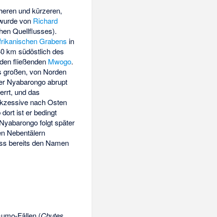
cheren und kürzeren,
 wurde von
Richard
hen Quellflusses).
frikanischen Grabens
in
40 km südöstlich des
rden fließenden
Mwogo
.
s großen, von Norden
er Nyabarongo abrupt
errt, und das
ukzessive nach Osten
 dort ist er bedingt
Nyabarongo folgt später
len Nebentälern
luss bereits den Namen
umo-Fällen
(
Chutes