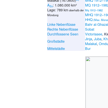
Malakal (1673600)
MNQ 1912–19
A
: 1.080.000 km²
MQ 1912–198
Eo
Lage: 789 km
oberhalb der
Mq 1912–1982
MHQ 1912–19
Mündung
HHQ
(Max. Mona
Linke Nebenflüsse
Bahr al-Ghaza
Rechte Nebenflüsse
Sobat
Durchflossene Seen
Victoriasee
,
Ki
Jinja
,
Juba
,
Kh
Großstädte
Malakal
,
Omdu
Mittelstädte
Bur