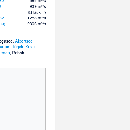
82
585 m³/s
2
939 m³/s
0,9 l/(s km²)
82
1288 m³/s
2396 m³/s
t Ø)
l
ogasee
,
Albertsee
artum
,
Kigali
,
Kusti
,
rman
,
Rabak