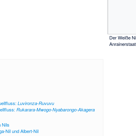
Der Weiße Ni
Anrainerstaa
ellfluss:
Luvironza-Ruvuvu
llfluss:
Rukarara-Mwogo-Nyabarongo-Akagera
 Nils
ga-Nil und Albert-Nil