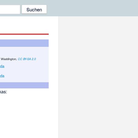
d Waddington,
CC BY-SA 2.0
da
da
kas: