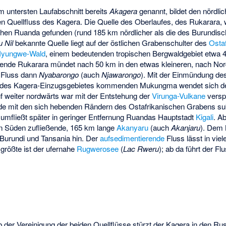
im untersten Laufabschnitt bereits
Akagera
genannt, bildet den nördli
n Quellfluss des Kagera. Die Quelle des Oberlaufes, des Rukarara,
hen Ruanda gefunden (rund 185 km nördlicher als die des Burundisc
 Nil
bekannte Quelle liegt auf der östlichen Grabenschulter des
Osta
yungwe-Wald
, einem bedeutenden tropischen Bergwaldgebiet etwa 
eßende Rukarara mündet nach 50 km in den etwas kleineren, nach No
r Fluss dann
Nyabarongo
(auch
Njawarongo
). Mit der Einmündung de
l des Kagera-Einzugsgebietes kommenden Mukungma wendet sich d
f weiter nordwärts war mit der Entstehung der
Virunga-Vulkane
versp
e mit den sich hebenden Rändern des Ostafrikanischen Grabens s
umfließt später in geringer Entfernung Ruandas Hauptstadt
Kigali
. Ab
von Süden zufließende, 165 km lange
Akanyaru
(auch
Akanjaru
). Dem 
Burundi und Tansania hin. Der
aufsedimentierende
Fluss lässt in vie
größte ist der ufernahe
Rugwerosee
(
Lac Rweru
); ab da führt der F
b der Vereinigung der beiden Quellflüsse stürzt der Kagera in den
Rus