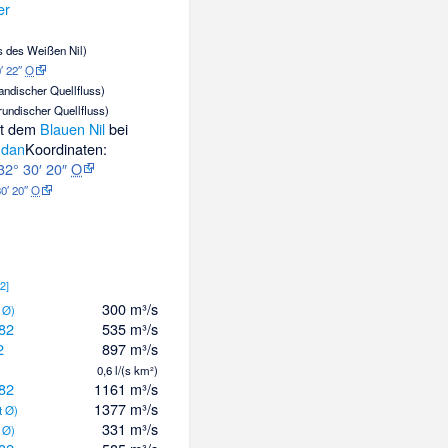
er
ss des Weißen Nil)
′ 22″
O
andischer Quellfluss)
rundischer Quellfluss)
it dem
Blauen Nil
bei
udan
Koordinaten:
32° 30′ 20″
O
30′ 20″
O
[
2
]
300 m³/s
 Ø)
82
535 m³/s
2
897 m³/s
0,6 l/(s km²)
82
1161 m³/s
1377 m³/s
t Ø)
331 m³/s
 Ø)