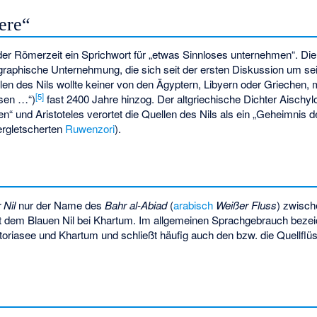
ere“
der Römerzeit ein Sprichwort für „etwas Sinnloses unternehmen“. Di
ographische Unternehmung, die sich seit der ersten Diskussion um se
llen des Nils wollte keiner von den Ägyptern, Libyern oder Griechen,
[
5
]
sen …“)
fast 2400 Jahre hinzog. Der altgriechische Dichter Aischyl
 und Aristoteles verortet die Quellen des Nils als ein „Geheimnis d
ergletscherten
Ruwenzori
).
 Nil
nur der Name des
Bahr al-Abiad
(
arabisch
Weißer Fluss
) zwisc
t dem Blauen Nil bei Khartum. Im allgemeinen Sprachgebrauch beze
oriasee und Khartum und schließt häufig auch den bzw. die Quellflü