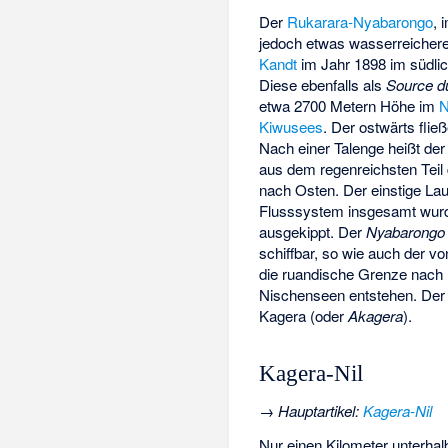
Der
Rukarara-Nyabarongo
, 
jedoch etwas wasserreichere
Kandt
im Jahr 1898 im südlic
Diese ebenfalls als
Source du
etwa 2700 Metern Höhe im
N
Kiwusees
. Der ostwärts fli
Nach einer Talenge heißt de
aus dem regenreichsten Tei
nach Osten. Der einstige Lau
Flusssystem insgesamt wurd
ausgekippt. Der
Nyabarongo
schiffbar, so wie auch der 
die ruandische Grenze nach 
Nischenseen entstehen. Der 
Kagera (oder
Akagera
).
Kagera-Nil
→
Hauptartikel
:
Kagera-Nil
Nur einen Kilometer unterhal