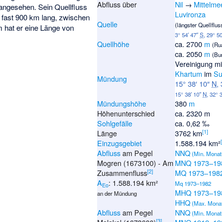
Abfluss über
Nil
→
Mittelme
l angesehen. Sein Quellfluss
Luvironza
t fast 900 km lang, zwischen
Quelle
(längster Quellflu
 hat er eine Länge von
3° 54′ 47″
S
,
29° 50
Quellhöhe
ca.
2700
m
(Ru
ca.
2050
m
(Bu
Vereinigung m
Khartum
im
S
Mündung
15° 38′ 10″
N
,
15° 38′ 10″
N
,
32° 
Mündungshöhe
380
m
Höhenunterschied
ca. 2320 m
Sohlgefälle
ca. 0,62 ‰
[
1
]
Länge
3762 km
Einzugsgebiet
1.588.194 km²
Abfluss
am Pegel
NNQ
(Min. Monat
Mogren (1673100) - Am
MNQ 1973–19
[
2
]
Zusammenfluss
MQ 1973–198
A
: 1.588.194 km²
Mq 1973–1982
Eo
MHQ 1973–19
an der Mündung
HHQ
(Max. Mona
Abfluss
am Pegel
NNQ
(Min. Monat
[
3
]