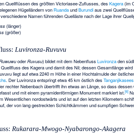
den Quellflüssen des größten Victoriasee-Zuflusses, des
Kagera
(im 
 gelegenen Hügelländern von
Ruanda
und
Burundi
aus zwei Quellflüss
e verschiedene Namen führenden Quelläste nach der Lage ihrer Quellg
uss
(länger)
ss
(größer)
fluss:
Luvironza-Ruvuvu
Ruwuwu
oder
Ruvusu
) bildet mit dem Nebenfluss
Luvironza
den südl
Quellfluss des Kagera und damit des Nil; dessen Gesamtlänge wird
vuvu liegt auf etwa 2240 m Höhe in einer Hochtalmulde der östlich
chs
. Der Luvironza entspringt etwa 45 km östlich des
Tanganjikasees
der rechter Nebenbach übertrifft ihn etwas an Länge, so dass dessen 
[
6
]
efasst und mit einem pyramidenförmigen Monument markiert ist.
Na
im Wesentlichen nordostwärts und ist auf den letzten Kilometern schi
lauf, der von lang gestreckten Schichtkämmen und sumpfigen Sch
.
luss:
Rukarara-Mwogo-Nyabarongo-Akagera