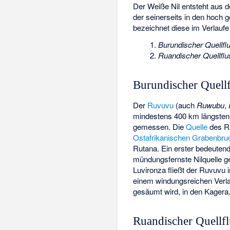
Der Weiße Nil entsteht aus 
der seinerseits in den hoch
bezeichnet diese im Verlauf
Burundischer Quellfl
Ruandischer Quellflu
Burundischer Quell
Der
Ruvuvu
(auch
Ruwubu
,
mindestens 400 km längsten 
gemessen. Die
Quelle
des Ru
Ostafrikanischen Grabenbru
Rutana
. Ein erster bedeuten
mündungsfernste Nilquelle g
Luvironza fließt der Ruvuvu 
einem windungsreichen Ver
gesäumt wird, in den Kagera
Ruandischer Quellf