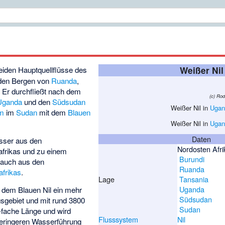
beiden Hauptquellflüsse des
Weißer Nil
n den Bergen von
Ruanda
,
. Er durchfließt nach dem
(c) Ro
Uganda
und den
Südsudan
Weißer Nil in
Ugan
um
im
Sudan
mit dem
Blauen
Weißer Nil in
Ugan
Daten
asser aus den
Nordosten Afri
afrikas und zu einem
Burundi
auch aus den
Ruanda
afrikas
.
Lage
Tansania
Uganda
 dem Blauen Nil ein mehr
Südsudan
gsgebiet und mit rund 3800
Sudan
-fache Länge und wird
Flusssystem
Nil
geringeren Wasserführung