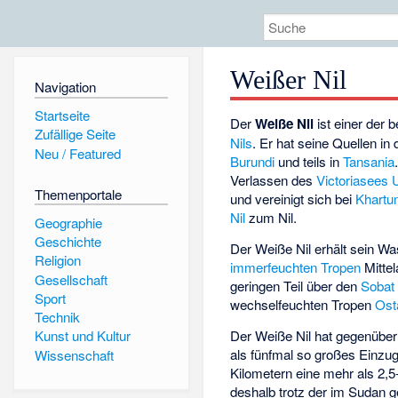
Weißer Nil
Navigation
Startseite
Der
Weiße Nil
ist einer der 
Zufällige Seite
Nils
. Er hat seine Quellen i
Neu / Featured
Burundi
und teils in
Tansania
Verlassen des
Victoriasees
Themenportale
und vereinigt sich bei
Khart
Nil
zum Nil.
Geographie
Geschichte
Der Weiße Nil erhält sein W
Religion
immerfeuchten Tropen
Mittel
Gesellschaft
geringen Teil über den
Sobat
Sport
wechselfeuchten Tropen
Ost
Technik
Der Weiße Nil hat gegenüber
Kunst und Kultur
als fünfmal so großes Einzu
Wissenschaft
Kilometern eine mehr als 2,5
deshalb trotz der im Sudan 