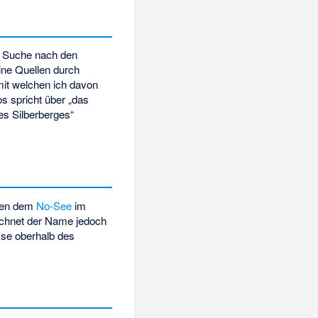
e Suche nach den
ine Quellen durch
 mit welchen ich davon
os spricht über „das
es Silberberges“
hen dem
No-See
im
ichnet der Name jedoch
sse oberhalb des