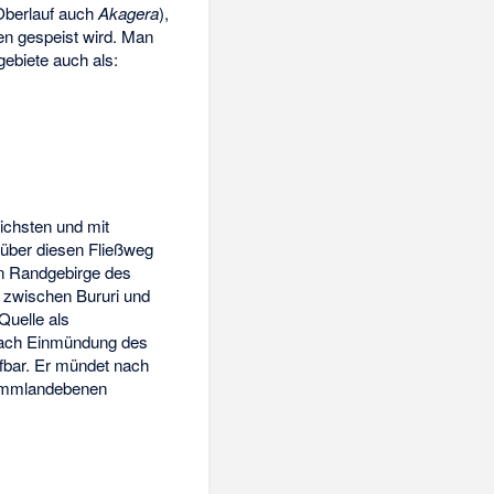
Oberlauf auch
Akagera
),
en gespeist wird. Man
ebiete auch als:
ichsten und mit
 über diesen Fließweg
en Randgebirge des
zwischen
Bururi
und
Quelle als
ch Einmündung des
ffbar. Er mündet nach
wemmlandebenen