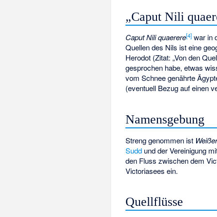
„Caput Nili quaer
[
4
]
Caput Nili quaerere
war in 
Quellen des Nils ist eine ge
Herodot (Zitat: „Von den Que
gesprochen habe, etwas wis
vom Schnee genährte Ägypten“
(eventuell Bezug auf einen v
Namensgebung
Streng genommen ist
Weißer
Sudd
und der Vereinigung mi
den Fluss zwischen dem Vict
Victoriasees ein.
Quellflüsse