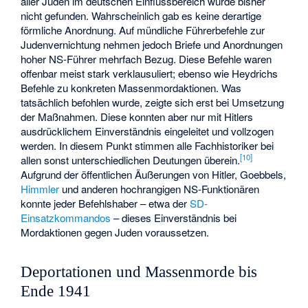
aller Juden im deutschen Einflussbereich wurde bisher
nicht gefunden. Wahrscheinlich gab es keine derartige
förmliche Anordnung. Auf mündliche Führerbefehle zur
Judenvernichtung nehmen jedoch Briefe und Anordnungen
hoher NS-Führer mehrfach Bezug. Diese Befehle waren
offenbar meist stark verklausuliert; ebenso wie Heydrichs
Befehle zu konkreten Massenmordaktionen. Was
tatsächlich befohlen wurde, zeigte sich erst bei Umsetzung
der Maßnahmen. Diese konnten aber nur mit Hitlers
ausdrücklichem Einverständnis eingeleitet und vollzogen
werden. In diesem Punkt stimmen alle Fachhistoriker bei
[
10
]
allen sonst unterschiedlichen Deutungen überein.
Aufgrund der öffentlichen Äußerungen von Hitler, Goebbels,
Himmler
und anderen hochrangigen NS-Funktionären
konnte jeder Befehlshaber – etwa der
SD-
Einsatzkommandos
– dieses Einverständnis bei
Mordaktionen gegen Juden voraussetzen.
Deportationen und Massenmorde bis
Ende 1941