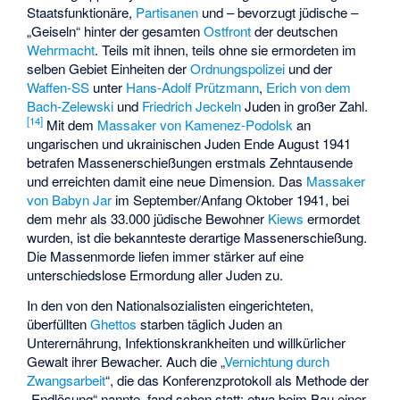
Staatsfunktionäre,
Partisanen
und – bevorzugt jüdische –
„Geiseln“ hinter der gesamten
Ostfront
der deutschen
Wehrmacht
. Teils mit ihnen, teils ohne sie ermordeten im
selben Gebiet Einheiten der
Ordnungspolizei
und der
Waffen-SS
unter
Hans-Adolf Prützmann
,
Erich von dem
Bach-Zelewski
und
Friedrich Jeckeln
Juden in großer Zahl.
[
14
]
Mit dem
Massaker von Kamenez-Podolsk
an
ungarischen und ukrainischen Juden Ende August 1941
betrafen Massenerschießungen erstmals Zehntausende
und erreichten damit eine neue Dimension. Das
Massaker
von Babyn Jar
im September/Anfang Oktober 1941, bei
dem mehr als 33.000 jüdische Bewohner
Kiews
ermordet
wurden, ist die bekannteste derartige Massenerschießung.
Die Massenmorde liefen immer stärker auf eine
unterschiedslose Ermordung aller Juden zu.
In den von den Nationalsozialisten eingerichteten,
überfüllten
Ghettos
starben täglich Juden an
Unterernährung, Infektionskrankheiten und willkürlicher
Gewalt ihrer Bewacher. Auch die „
Vernichtung durch
Zwangsarbeit
“, die das Konferenzprotokoll als Methode der
„Endlösung“ nannte, fand schon statt: etwa beim Bau einer