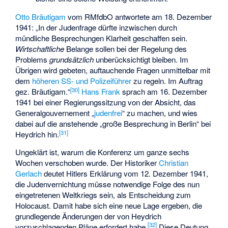
Otto Bräutigam
vom RMfdbO antwortete am 18. Dezember
1941: „In der Judenfrage dürfte inzwischen durch
mündliche Besprechungen Klarheit geschaffen sein.
Wirtschaftliche
Belange sollen bei der Regelung des
Problems
grundsätzlich
unberücksichtigt bleiben. Im
Übrigen wird gebeten, auftauchende Fragen unmittelbar mit
dem
höheren SS- und Polizeiführer
zu regeln. Im Auftrag
[
30
]
gez. Bräutigam.“
Hans Frank
sprach am 16. Dezember
1941 bei einer Regierungssitzung von der Absicht, das
Generalgouvernement „
judenfrei
“ zu machen, und wies
dabei auf die anstehende „große Besprechung in Berlin“ bei
[
31
]
Heydrich hin.
Ungeklärt ist, warum die Konferenz um ganze sechs
Wochen verschoben wurde. Der Historiker
Christian
Gerlach
deutet Hitlers Erklärung vom 12. Dezember 1941,
die Judenvernichtung müsse notwendige Folge des nun
eingetretenen Weltkriegs sein, als Entscheidung zum
Holocaust. Damit habe sich eine neue Lage ergeben, die
grundlegende Änderungen der von Heydrich
[
32
]
vorzuschlagenden Pläne erfordert habe.
Diese Deutung