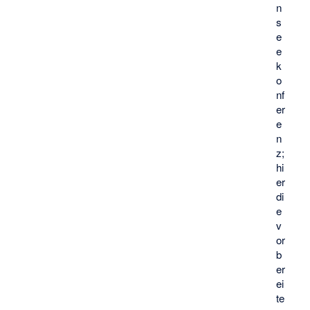
n
s
e
e
k
o
nf
er
e
n
z;
hi
er
di
e
v
or
b
er
ei
te