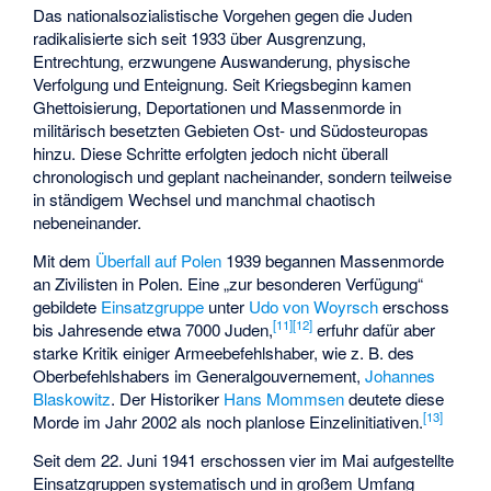
Das nationalsozialistische Vorgehen gegen die Juden
radikalisierte sich seit 1933 über Ausgrenzung,
Entrechtung, erzwungene Auswanderung, physische
Verfolgung und Enteignung. Seit Kriegsbeginn kamen
Ghettoisierung, Deportationen und Massenmorde in
militärisch besetzten Gebieten Ost- und Südosteuropas
hinzu. Diese Schritte erfolgten jedoch nicht überall
chronologisch und geplant nacheinander, sondern teilweise
in ständigem Wechsel und manchmal chaotisch
nebeneinander.
Mit dem
Überfall auf Polen
1939 begannen Massenmorde
an Zivilisten in Polen. Eine „zur besonderen Verfügung“
gebildete
Einsatzgruppe
unter
Udo von Woyrsch
erschoss
[
11
]
[
12
]
bis Jahresende etwa 7000 Juden,
erfuhr dafür aber
starke Kritik einiger Armeebefehlshaber, wie z. B. des
Oberbefehlshabers im Generalgouvernement,
Johannes
Blaskowitz
. Der Historiker
Hans Mommsen
deutete diese
[
13
]
Morde im Jahr 2002 als noch planlose Einzelinitiativen.
Seit dem 22. Juni 1941 erschossen vier im Mai aufgestellte
Einsatzgruppen systematisch und in großem Umfang