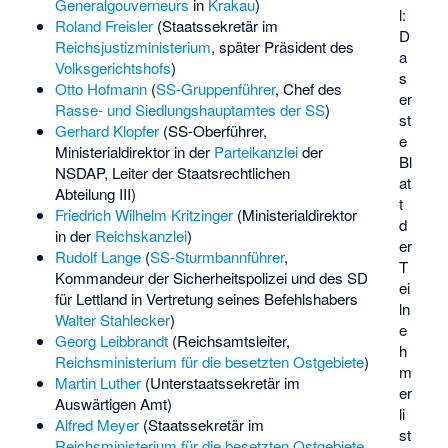
Generalgouverneurs
in
Krakau
)
l:
Roland Freisler
(Staatssekretär im
D
Reichsjustizministerium
, später Präsident des
a
Volksgerichtshofs
)
s
Otto Hofmann
(
SS-Gruppenführer
, Chef des
er
Rasse- und Siedlungshauptamtes der SS
)
st
Gerhard Klopfer
(SS-Oberführer,
e
Ministerialdirektor in der
Parteikanzlei
der
Bl
NSDAP, Leiter der Staatsrechtlichen
at
Abteilung III)
t
Friedrich Wilhelm Kritzinger
(Ministerialdirektor
d
in der
Reichskanzlei
)
er
Rudolf Lange
(
SS-Sturmbannführer
,
T
Kommandeur der Sicherheitspolizei und des SD
ei
für Lettland in Vertretung seines Befehlshabers
ln
Walter Stahlecker
)
e
Georg Leibbrandt
(Reichsamtsleiter,
h
Reichsministerium für die besetzten Ostgebiete
)
m
Martin Luther
(Unterstaatssekretär im
er
Auswärtigen Amt)
li
Alfred Meyer
(Staatssekretär im
st
Reichsministerium für die besetzten Ostgebiete
,