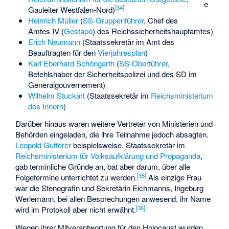
e
[
34
]
Gauleiter Westfalen-Nord)
Heinrich Müller
(
SS-Gruppenführer
, Chef des
Amtes IV (
Gestapo
) des Reichssicherheitshauptamtes)
Erich Neumann
(Staatssekretär im Amt des
Beauftragten für den
Vierjahresplan
)
Karl Eberhard Schöngarth
(
SS-Oberführer
,
Befehlshaber der Sicherheitspolizei und des SD im
Generalgouvernement)
Wilhelm Stuckart
(Staatssekretär im
Reichsministerium
des Innern
)
Darüber hinaus waren weitere Vertreter von Ministerien und
Behörden eingeladen, die ihre Teilnahme jedoch absagten.
Leopold Gutterer
beispielsweise, Staatssekretär im
Reichsministerium für Volksaufklärung und Propaganda
,
gab terminliche Gründe an, bat aber darum, über alle
[
35
]
Folgetermine unterrichtet zu werden.
Als einzige Frau
war die Stenografin und Sekretärin Eichmanns,
Ingeburg
Werlemann
, bei allen Besprechungen anwesend, ihr Name
[
36
]
wird im Protokoll aber nicht erwähnt.
Wegen ihrer Mitverantwortung für den Holocaust wurden