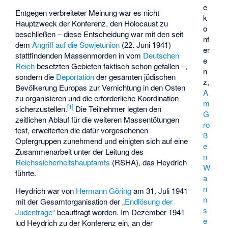
e
Entgegen verbreiteter Meinung war es nicht
k
Hauptzweck der Konferenz, den Holocaust zu
o
beschließen – diese Entscheidung war mit den seit
nf
dem
Angriff auf die Sowjetunion
(22. Juni 1941)
er
stattfindenden Massenmorden in vom
Deutschen
e
Reich
besetzten Gebieten faktisch schon gefallen –,
n
sondern die
Deportation
der gesamten jüdischen
z,
Bevölkerung Europas zur Vernichtung in den Osten
A
zu organisieren und die erforderliche Koordination
m
[
1
]
sicherzustellen.
Die Teilnehmer legten den
G
zeitlichen Ablauf für die weiteren Massentötungen
ro
fest, erweiterten die dafür vorgesehenen
ß
Opfergruppen zunehmend und einigten sich auf eine
e
Zusammenarbeit unter der Leitung des
n
Reichssicherheitshauptamts
(RSHA), das Heydrich
W
führte.
a
n
Heydrich war von
Hermann Göring
am 31. Juli 1941
n
mit der Gesamtorganisation der „
Endlösung der
s
Judenfrage
“ beauftragt worden. Im Dezember 1941
e
lud Heydrich zu der Konferenz ein, an der