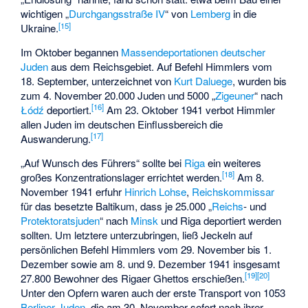
wichtigen „
Durchgangsstraße IV
“ von
Lemberg
in die
[
15
]
Ukraine.
Im Oktober begannen
Massendeportationen deutscher
Juden
aus dem Reichsgebiet. Auf Befehl Himmlers vom
18. September, unterzeichnet von
Kurt Daluege
, wurden bis
zum 4. November 20.000 Juden und 5000 „
Zigeuner
“ nach
[
16
]
Łódź
deportiert.
Am 23. Oktober 1941 verbot Himmler
allen Juden im deutschen Einflussbereich die
[
17
]
Auswanderung.
„Auf Wunsch des Führers“ sollte bei
Riga
ein weiteres
[
18
]
großes Konzentrationslager errichtet werden.
Am 8.
November 1941 erfuhr
Hinrich Lohse
,
Reichskommissar
für das besetzte Baltikum, dass je 25.000 „
Reichs
- und
Protektoratsjuden
“ nach
Minsk
und Riga deportiert werden
sollten. Um letztere unterzubringen, ließ Jeckeln auf
persönlichen Befehl Himmlers vom 29. November bis 1.
Dezember sowie am 8. und 9. Dezember 1941 insgesamt
[
19
]
[
20
]
27.800 Bewohner des Rigaer Ghettos erschießen.
Unter den Opfern waren auch der erste Transport von 1053
Berliner Juden
, die am 30. November sofort nach ihrer