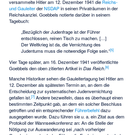
versammelte Hitler am 12. Dezember 1941 die
Reichs-
und Gauleiter
der
NSDAP
in seinen Privaträumen in der
Reichskanzlei. Goebbels notierte darüber in seinem
Tagebuch:
„Bezüglich der Judenfrage ist der Führer
entschlossen, reinen Tisch zu machen. […]
Der Weltkrieg ist da, die Vernichtung des
[
5
]
Judentums muss die notwendige Folge sein.“
Vier Tage später, am 16. Dezember 1941 veröffentlichte
[
6
]
Goebbels den oben zitierten Artikel in
Das Reich
.
Manche Historiker sehen die Gauleitertagung bei Hitler am
12. Dezember als spätesten Termin an, an dem die
Entscheidung zur systematischen Judenvernichtung
[
7
]
gefallen ist.
Andere bezweifeln, dass es überhaupt einen
bestimmten Zeitpunkt gab, an dem ein solcher Beschluss
getroffen und ein entsprechender
Führerbefehl
dazu
ausgegeben wurde. Dazu führen sie u. a. ein Zitat aus dem
Protokoll der Wannseekonferenz an: An die Stelle der
Nötigung zur Auswanderung sei „nach vorheriger