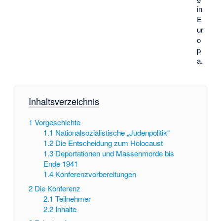
in
E
ur
o
p
a.
Inhaltsverzeichnis
1
Vorgeschichte
1.1
Nationalsozialistische „Judenpolitik“
1.2
Die Entscheidung zum Holocaust
1.3
Deportationen und Massenmorde bis
Ende 1941
1.4
Konferenzvorbereitungen
2
Die Konferenz
2.1
Teilnehmer
2.2
Inhalte