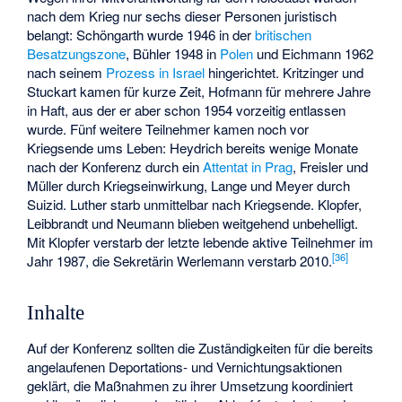
nach dem Krieg nur sechs dieser Personen juristisch
belangt: Schöngarth wurde 1946 in der
britischen
Besatzungszone
, Bühler 1948 in
Polen
und Eichmann 1962
nach seinem
Prozess in Israel
hingerichtet. Kritzinger und
Stuckart kamen für kurze Zeit, Hofmann für mehrere Jahre
in Haft, aus der er aber schon 1954 vorzeitig entlassen
wurde. Fünf weitere Teilnehmer kamen noch vor
Kriegsende ums Leben: Heydrich bereits wenige Monate
nach der Konferenz durch ein
Attentat in Prag
, Freisler und
Müller durch Kriegseinwirkung, Lange und Meyer durch
Suizid. Luther starb unmittelbar nach Kriegsende. Klopfer,
Leibbrandt und Neumann blieben weitgehend unbehelligt.
Mit Klopfer verstarb der letzte lebende aktive Teilnehmer im
[
36
]
Jahr 1987, die Sekretärin Werlemann verstarb 2010.
Inhalte
Auf der Konferenz sollten die Zuständigkeiten für die bereits
angelaufenen Deportations- und Vernichtungsaktionen
geklärt, die Maßnahmen zu ihrer Umsetzung koordiniert