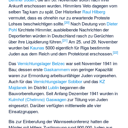
Ankunft erschossen wurden. Himmlers Veto dagegen vom
selben Tag kam zu spät. Der Historiker
Raul Hilberg
vermutet, dass es ohnehin nur zu erwartende Proteste
[
20
]
Lohses beschwichtigen sollte.
Nach Deutung von
Dieter
Pohl
fürchtete Himmler, ausbleibende Nachrichten der
Deportierten würden in Deutschland rasch zu Gerüchten
[
21
]
über ihre Liquidierung führen.
Am 25. und 29. November
wurden bei
Kaunas
5000 eigentlich für Riga bestimmte
[
22
]
Juden aus dem Reich und dem Protektorat erschossen.
Das
Vernichtungslager Belzec
war seit November 1941 im
Bau; dessen erste
Gaskammern
von geringer Kapazität
waren zur Ermordung arbeitsunfähiger Juden vorgesehen.
Auch für das
Vernichtungslager Sobibor
und das
KZ
Majdanek
im Distrikt
Lublin
begannen die
Bauvorbereitungen. Seit Anfang Dezember 1941 wurden in
Kulmhof (Chelmno)
Gaswagen
zur Tötung von Juden
eingesetzt. Darüber verfügten mittlerweile alle vier
Einsatzgruppen.
Bis zur Einberufung der Wannseekonferenz hatten die
Mörder mit Hitlers Zustimmung rund 900.000 Juden aus