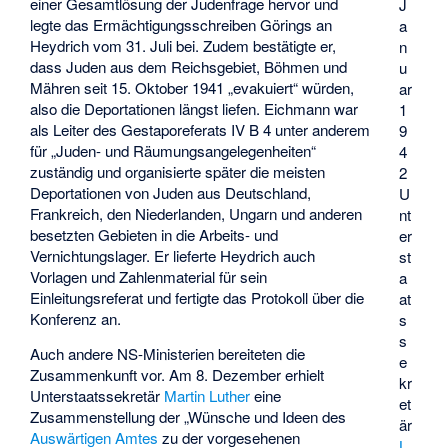
einer Gesamtlösung der Judenfrage hervor und
J
legte das Ermächtigungsschreiben Görings an
a
Heydrich vom 31. Juli bei. Zudem bestätigte er,
n
dass Juden aus dem Reichsgebiet, Böhmen und
u
Mähren seit 15. Oktober 1941 „evakuiert“ würden,
ar
also die Deportationen längst liefen. Eichmann war
1
als Leiter des Gestaporeferats IV B 4 unter anderem
9
für „Juden- und Räumungsangelegenheiten“
4
zuständig und organisierte später die meisten
2
Deportationen von Juden aus Deutschland,
U
Frankreich, den Niederlanden, Ungarn und anderen
nt
besetzten Gebieten in die Arbeits- und
er
Vernichtungslager. Er lieferte Heydrich auch
st
Vorlagen und Zahlenmaterial für sein
a
Einleitungsreferat und fertigte das Protokoll über die
at
Konferenz an.
s
s
Auch andere NS-Ministerien bereiteten die
e
Zusammenkunft vor. Am 8. Dezember erhielt
kr
Unterstaatssekretär
Martin Luther
eine
et
Zusammenstellung der „Wünsche und Ideen des
är
Auswärtigen Amtes
zu der vorgesehenen
L