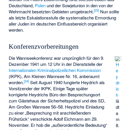
Deutschland,
Polen
und der Sowjetunion in den von der
[
23
]
Wehrmacht besetzten Gebieten umgebracht.
Nun sollte
als letzte Eskalationsstufe die systematische Ermordung
aller Juden im deutschen Einflussbereich organisiert
werden.
Konferenzvorbereitungen
Die Wannseekonferenz war ursprünglich für den 9.
Dezember 1941 um 12 Uhr in der Dienststelle der
H
Internationalen Kriminalpolizeilichen Kommission
e
(IKPK), Am Kleinen Wannsee Nr. 16, anberaumt
y
[
24
]
worden.
Seit August 1940 fungierte Heydrich als
dr
Vorsitzender der IKPK. Einige Tage später
ic
korrigierte Heydrichs Büro den Besprechungsort
h
zum Gästehaus der Sicherheitspolizei und des SD,
lä
Am Großen Wannsee 56–58. Heydrichs Einladung
dt
zu einer „Besprechung mit anschließendem
a
Frühstück“ verschickte Adolf Eichmann am 29.
m
November. Er hob die „außerordentliche Bedeutung“
8.