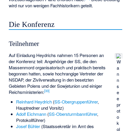
wird nur von wenigen Fachhistorikern geteilt.
Die Konferenz
Teilnehmer
Auf Einladung Heydrichs nahmen 15 Personen an
der Konferenz teil: Angehörige der SS, die den
W
Massenmord organisatorisch und praktisch bereits
a
begonnen hatten, sowie hochrangige Vertreter der
n
NSDAP, der Zivilverwaltung in den besetzten
n
Gebieten Polens und der Sowjetunion und einiger
s
[
33
]
Reichsministerien:
e
e
Reinhard Heydrich
(
SS-Obergruppenführer
,
pr
Hauptredner und Vorsitz)
ot
Adolf Eichmann
(
SS-Obersturmbannführer
,
o
Protokollführer)
k
Josef Bühler
(Staatssekretär im Amt des
ol