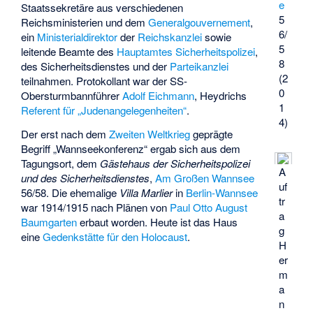
e
Staatssekretäre aus verschiedenen
5
Reichsministerien und dem
Generalgouvernement
,
6/
ein
Ministerialdirektor
der
Reichskanzlei
sowie
5
leitende Beamte des
Hauptamtes Sicherheitspolizei
,
8
des Sicherheitsdienstes und der
Parteikanzlei
(2
teilnahmen. Protokollant war der SS-
0
Obersturmbannführer
Adolf Eichmann
, Heydrichs
1
Referent für „Judenangelegenheiten“
.
4)
Der erst nach dem
Zweiten Weltkrieg
geprägte
Begriff „Wannseekonferenz“ ergab sich aus dem
Tagungsort, dem
Gästehaus der Sicherheitspolizei
A
und des Sicherheitsdienstes
,
Am Großen Wannsee
uf
56/58. Die ehemalige
Villa Marlier
in
Berlin-Wannsee
tr
war 1914/1915 nach Plänen von
Paul Otto August
a
Baumgarten
erbaut worden. Heute ist das Haus
g
eine
Gedenkstätte für den Holocaust
.
H
er
m
a
n