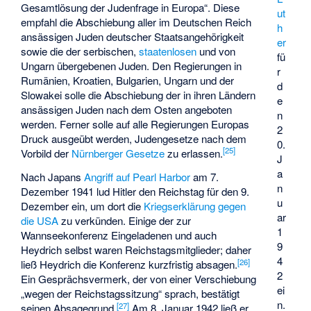
Gesamtlösung der Judenfrage in Europa“. Diese
ut
empfahl die Abschiebung aller im Deutschen Reich
h
ansässigen Juden deutscher Staatsangehörigkeit
er
sowie die der serbischen,
staatenlosen
und von
fü
Ungarn übergebenen Juden. Den Regierungen in
r
Rumänien, Kroatien, Bulgarien, Ungarn und der
d
Slowakei solle die Abschiebung der in ihren Ländern
e
ansässigen Juden nach dem Osten angeboten
n
werden. Ferner solle auf alle Regierungen Europas
2
Druck ausgeübt werden, Judengesetze nach dem
0.
[
25
]
Vorbild der
Nürnberger Gesetze
zu erlassen.
J
a
Nach Japans
Angriff auf Pearl Harbor
am 7.
n
Dezember 1941 lud Hitler den Reichstag für den 9.
u
Dezember ein, um dort die
Kriegserklärung gegen
ar
die USA
zu verkünden. Einige der zur
1
Wannseekonferenz Eingeladenen und auch
9
Heydrich selbst waren Reichstagsmitglieder; daher
4
[
26
]
ließ Heydrich die Konferenz kurzfristig absagen.
2
Ein Gesprächsvermerk, der von einer Verschiebung
ei
„wegen der Reichstagssitzung“ sprach, bestätigt
n.
[
27
]
seinen Absagegrund.
Am 8. Januar 1942 ließ er