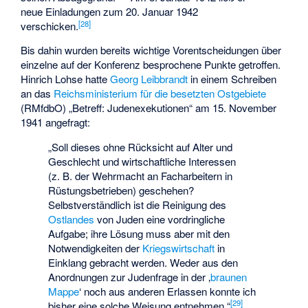
neue Einladungen zum 20. Januar 1942
[
28
]
verschicken.
Bis dahin wurden bereits wichtige Vorentscheidungen über
einzelne auf der Konferenz besprochene Punkte getroffen.
Hinrich Lohse hatte
Georg Leibbrandt
in einem Schreiben
an das
Reichsministerium für die besetzten Ostgebiete
(RMfdbO) „Betreff: Judenexekutionen“ am 15. November
1941 angefragt:
„Soll dieses ohne Rücksicht auf Alter und
Geschlecht und wirtschaftliche Interessen
(z. B. der Wehrmacht an Facharbeitern in
Rüstungsbetrieben) geschehen?
Selbstverständlich ist die Reinigung des
Ostlandes
von Juden eine vordringliche
Aufgabe; ihre Lösung muss aber mit den
Notwendigkeiten der
Kriegswirtschaft
in
Einklang gebracht werden. Weder aus den
Anordnungen zur Judenfrage in der ‚
braunen
Mappe
‘ noch aus anderen Erlassen konnte ich
[
29
]
bisher eine solche Weisung entnehmen.“