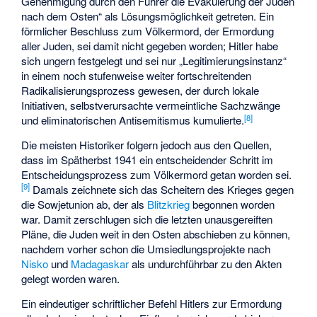
Genehmigung durch den Führer die Evakuierung der Juden
nach dem Osten“ als Lösungsmöglichkeit getreten. Ein
förmlicher Beschluss zum Völkermord, der Ermordung
aller Juden, sei damit nicht gegeben worden; Hitler habe
sich ungern festgelegt und sei nur „Legitimierungsinstanz“
in einem noch stufenweise weiter fortschreitenden
Radikalisierungsprozess gewesen, der durch lokale
Initiativen, selbstverursachte vermeintliche Sachzwänge
[
8
]
und eliminatorischen Antisemitismus kumulierte.
Die meisten Historiker folgern jedoch aus den Quellen,
dass im Spätherbst 1941 ein entscheidender Schritt im
Entscheidungsprozess zum Völkermord getan worden sei.
[
9
]
Damals zeichnete sich das Scheitern des Krieges gegen
die Sowjetunion ab, der als
Blitzkrieg
begonnen worden
war. Damit zerschlugen sich die letzten unausgereiften
Pläne, die Juden weit in den Osten abschieben zu können,
nachdem vorher schon die Umsiedlungsprojekte nach
Nisko
und
Madagaskar
als undurchführbar zu den Akten
gelegt worden waren.
Ein eindeutiger schriftlicher Befehl Hitlers zur Ermordung