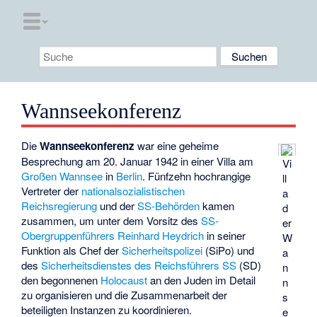
Wannseekonferenz
Die
Wannseekonferenz
war eine geheime
Besprechung am 20. Januar 1942 in einer Villa am
Vi
Großen Wannsee
in
Berlin
. Fünfzehn hochrangige
ll
Vertreter der
nationalsozialistischen
a
Reichsregierung
und der
SS-Behörden
kamen
d
zusammen, um unter dem Vorsitz des
SS-
er
Obergruppenführers
Reinhard Heydrich
in seiner
W
Funktion als Chef der
Sicherheitspolizei
(SiPo) und
a
des
Sicherheitsdienstes des Reichsführers SS
(SD)
n
den begonnenen
Holocaust
an den Juden im Detail
n
zu organisieren und die Zusammenarbeit der
s
beteiligten Instanzen zu koordinieren.
e