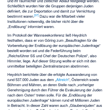
und ihr räumlicher und zeitlicher Ablauf festgelegt werden.
Schließlich wurden hier die Gruppen derjenigen Juden
definiert, die zur Deportation und damit zur Vernichtung
[
37
]
bestimmt waren.
Dazu war die Mitarbeit vieler
Institutionen notwendig, die bisher nicht über die
„Endlösung“ informiert waren.
Im Protokoll der Wannseekonferenz ließ Heydrich
festhalten, dass er von Göring zum „Beauftragten für die
Vorbereitung der Endlösung der europäischen Judenfrage“
bestellt worden sei und die Federführung beim
„Reichsführer SS und Chef der Deutschen Polizei“, also
Himmler, liege. Auf dieser Sitzung wollte er sich mit den
unmittelbar beteiligten Zentralinstanzen abstimmen.
Heydrich berichtete über die erfolgte Auswanderung von
rund 537.000 Juden aus dem „
Altreich
“, Österreich sowie
Böhmen und Mähren, an deren Stelle nach „vorheriger
Genehmigung durch den Führer die Evakuierung der Juden
nach dem Osten“ treten solle. Für die „Endlösung der
europäischen Judenfrage“ kämen rund elf Millionen Juden
in Betracht. In dieser Zahl waren auch „Glaubensjuden“ aus