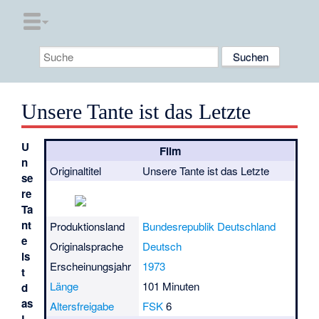
Unsere Tante ist das Letzte
U
Film
n
Originaltitel
Unsere Tante ist das Letzte
se
re
Ta
nt
Produktionsland
Bundesrepublik Deutschland
e
Originalsprache
Deutsch
is
Erscheinungsjahr
1973
t
Länge
101 Minuten
d
as
Altersfreigabe
FSK
6