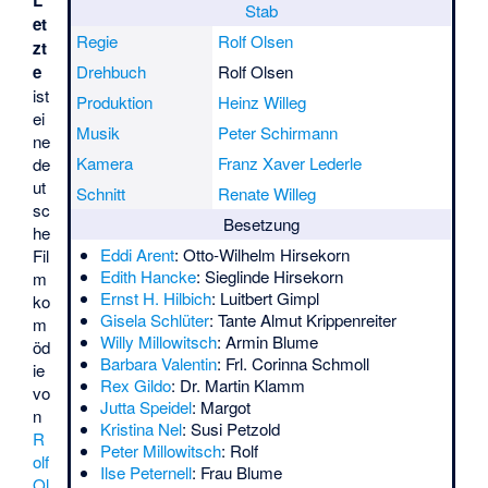
L
Stab
et
Regie
Rolf Olsen
zt
e
Drehbuch
Rolf Olsen
ist
Produktion
Heinz Willeg
ei
Musik
Peter Schirmann
ne
Kamera
Franz Xaver Lederle
de
ut
Schnitt
Renate Willeg
sc
Besetzung
he
Eddi Arent
: Otto-Wilhelm Hirsekorn
Fil
Edith Hancke
: Sieglinde Hirsekorn
m
Ernst H. Hilbich
: Luitbert Gimpl
ko
Gisela Schlüter
: Tante Almut Krippenreiter
m
Willy Millowitsch
: Armin Blume
öd
Barbara Valentin
: Frl. Corinna Schmoll
ie
Rex Gildo
: Dr. Martin Klamm
vo
Jutta Speidel
: Margot
n
Kristina Nel
: Susi Petzold
R
Peter Millowitsch
: Rolf
olf
Ilse Peternell
: Frau Blume
Ol