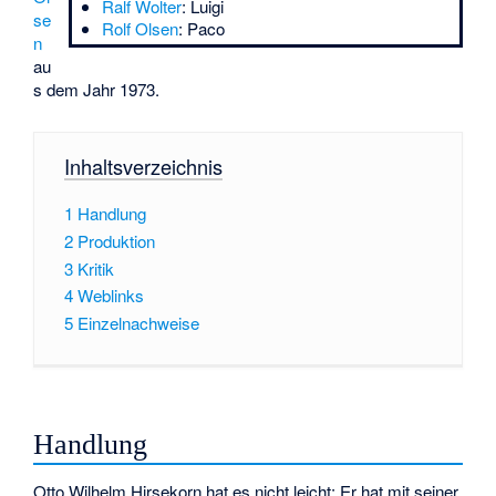
Ralf Wolter
: Luigi
se
Rolf Olsen
: Paco
n
au
s dem Jahr 1973.
Inhaltsverzeichnis
1
Handlung
2
Produktion
3
Kritik
4
Weblinks
5
Einzelnachweise
Handlung
Otto Wilhelm Hirsekorn hat es nicht leicht: Er hat mit seiner