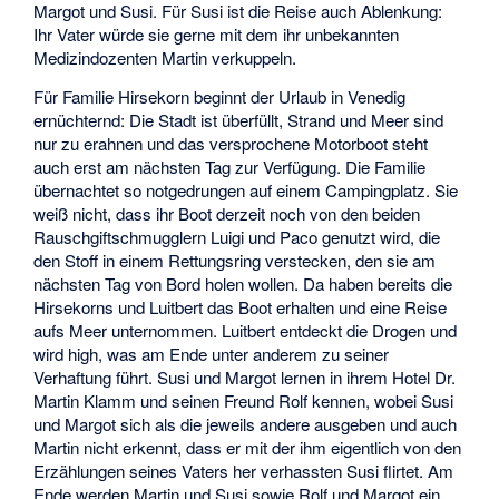
Margot und Susi. Für Susi ist die Reise auch Ablenkung:
Ihr Vater würde sie gerne mit dem ihr unbekannten
Medizindozenten Martin verkuppeln.
Für Familie Hirsekorn beginnt der Urlaub in Venedig
ernüchternd: Die Stadt ist überfüllt, Strand und Meer sind
nur zu erahnen und das versprochene Motorboot steht
auch erst am nächsten Tag zur Verfügung. Die Familie
übernachtet so notgedrungen auf einem Campingplatz. Sie
weiß nicht, dass ihr Boot derzeit noch von den beiden
Rauschgiftschmugglern Luigi und Paco genutzt wird, die
den Stoff in einem Rettungsring verstecken, den sie am
nächsten Tag von Bord holen wollen. Da haben bereits die
Hirsekorns und Luitbert das Boot erhalten und eine Reise
aufs Meer unternommen. Luitbert entdeckt die Drogen und
wird high, was am Ende unter anderem zu seiner
Verhaftung führt. Susi und Margot lernen in ihrem Hotel Dr.
Martin Klamm und seinen Freund Rolf kennen, wobei Susi
und Margot sich als die jeweils andere ausgeben und auch
Martin nicht erkennt, dass er mit der ihm eigentlich von den
Erzählungen seines Vaters her verhassten Susi flirtet. Am
Ende werden Martin und Susi sowie Rolf und Margot ein