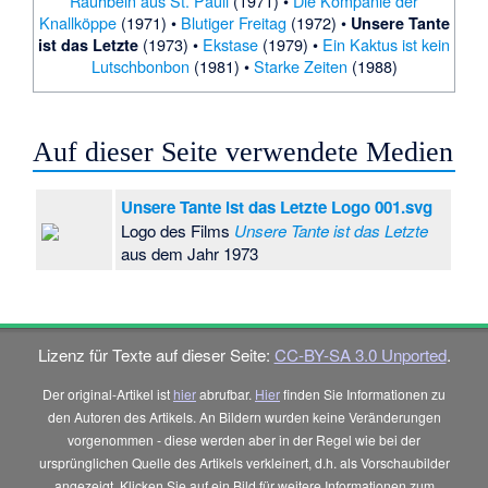
Rauhbein aus St. Pauli
(1971) •
Die Kompanie der
Knallköppe
(1971) •
Blutiger Freitag
(1972) •
Unsere Tante
(1973) •
Ekstase
(1979) •
Ein Kaktus ist kein
ist das Letzte
Lutschbonbon
(1981) •
Starke Zeiten
(1988)
Auf dieser Seite verwendete Medien
Unsere Tante ist das Letzte Logo 001.svg
Logo des Films
Unsere Tante ist das Letzte
aus dem Jahr 1973
Lizenz für Texte auf dieser Seite:
CC-BY-SA 3.0 Unported
.
Der original-Artikel ist
hier
abrufbar.
Hier
finden Sie Informationen zu
den Autoren des Artikels. An Bildern wurden keine Veränderungen
vorgenommen - diese werden aber in der Regel wie bei der
ursprünglichen Quelle des Artikels verkleinert, d.h. als Vorschaubilder
angezeigt. Klicken Sie auf ein Bild für weitere Informationen zum