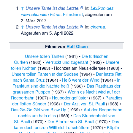
↑
Unsere Tante ist das Letzte.
In:
Lexikon des
internationalen Films
.
Filmdienst
,
abgerufen am
2. März 2017
.
↑
Unsere Tante ist das Letzte.
In:
cinema
.
Abgerufen am 5. April 2022
.
Filme von
Rolf Olsen
Unsere tollen Tanten
(1961) •
Die türkischen
Gurken
(1962) •
Verrückt und zugenäht
(1962) •
Unsere
tollen Nichten
(1963) • Hochzeit am Neusiedlersee (1963) •
Unsere tollen Tanten in der Südsee
(1964) •
Der letzte Ritt
nach Santa Cruz
(1964) •
Heiß weht der Wind
(1964) •
In
Frankfurt sind die Nächte heiß
(1966) •
Das Rasthaus der
grausamen Puppen
(1967) •
Wenn es Nacht wird auf der
Reeperbahn
(1967) •
Heubodengeflüster
(1967) •
Paradies
der flotten Sünder
(1968) •
Der Arzt von St. Pauli
(1968) •
Das Go-Go Girl vom Blow Up
(1969) •
Auf der Reeperbahn
nachts um halb eins
(1969) •
Das Stundenhotel von
St. Pauli
(1970) •
Der Pfarrer von St. Pauli
(1970) •
Das
kann doch unsren Willi nicht erschüttern
(1970) •
Käpt’n