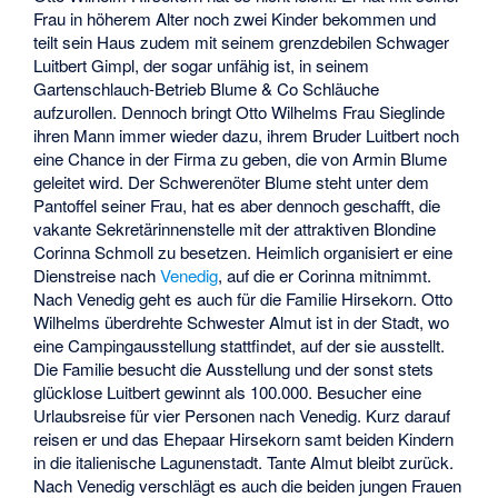
Frau in höherem Alter noch zwei Kinder bekommen und
teilt sein Haus zudem mit seinem grenzdebilen Schwager
Luitbert Gimpl, der sogar unfähig ist, in seinem
Gartenschlauch-Betrieb Blume & Co Schläuche
aufzurollen. Dennoch bringt Otto Wilhelms Frau Sieglinde
ihren Mann immer wieder dazu, ihrem Bruder Luitbert noch
eine Chance in der Firma zu geben, die von Armin Blume
geleitet wird. Der
Schwerenöter
Blume steht unter dem
Pantoffel seiner Frau, hat es aber dennoch geschafft, die
vakante Sekretärinnenstelle mit der attraktiven Blondine
Corinna Schmoll zu besetzen. Heimlich organisiert er eine
Dienstreise nach
Venedig
, auf die er Corinna mitnimmt.
Nach Venedig geht es auch für die Familie Hirsekorn. Otto
Wilhelms überdrehte Schwester Almut ist in der Stadt, wo
eine Campingausstellung stattfindet, auf der sie ausstellt.
Die Familie besucht die Ausstellung und der sonst stets
glücklose Luitbert gewinnt als 100.000. Besucher eine
Urlaubsreise für vier Personen nach Venedig. Kurz darauf
reisen er und das Ehepaar Hirsekorn samt beiden Kindern
in die italienische Lagunenstadt. Tante Almut bleibt zurück.
Nach Venedig verschlägt es auch die beiden jungen Frauen