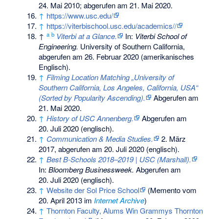
24. Mai 2010
;
abgerufen am 21. Mai 2020
.
↑
https://www.usc.edu/
↑
https://viterbischool.usc.edu/academics//
a
b
↑
Viterbi at a Glance.
In:
Viterbi School of
Engineering.
University of Southern California,
abgerufen am 26. Februar 2020
(amerikanisches
Englisch).
↑
Filming Location Matching „University of
Southern California, Los Angeles, California, USA“
(Sorted by Popularity Ascending).
Abgerufen am
21. Mai 2020
.
↑
History of USC Annenberg.
Abgerufen am
20. Juli 2020
(englisch).
↑
Communication & Media Studies.
2. März
2017,
abgerufen am 20. Juli 2020
(englisch).
↑
Best B-Schools 2018–2019 | USC (Marshall).
In:
Bloomberg Businessweek.
Abgerufen am
20. Juli 2020
(englisch).
↑
Website der Sol Price School
(
Memento
vom
20. April 2013 im
Internet Archive
)
↑
Thornton Faculty, Alums Win Grammys Thornton