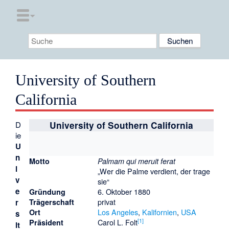
University of Southern
California
D
University of Southern California
ie
U
n
Motto
Palmam qui meruit ferat
i
„Wer die Palme verdient, der trage
v
sie“
e
6. Oktober 1880
Gründung
privat
r
Trägerschaft
Los Angeles
,
Kalifornien
,
USA
Ort
s
[
1
]
Carol L. Folt
Präsident
it