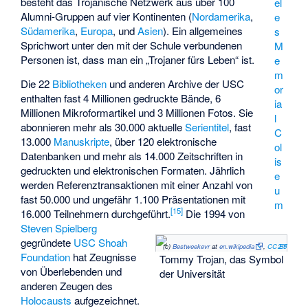
besteht das Trojanische Netzwerk aus über 100
el
Alumni-Gruppen auf vier Kontinenten (
Nordamerika
,
e
Südamerika
,
Europa
, und
Asien
). Ein allgemeines
s
Sprichwort unter den mit der Schule verbundenen
M
Personen ist, dass man ein „Trojaner fürs Leben“ ist.
e
m
Die 22
Bibliotheken
und anderen Archive der USC
or
enthalten fast 4 Millionen gedruckte Bände, 6
ia
Millionen Mikroformartikel und 3 Millionen Fotos. Sie
l
abonnieren mehr als 30.000 aktuelle
Serientitel
, fast
C
13.000
Manuskripte
, über 120 elektronische
ol
Datenbanken und mehr als 14.000 Zeitschriften in
is
gedruckten und elektronischen Formaten. Jährlich
e
werden Referenztransaktionen mit einer Anzahl von
u
fast 50.000 und ungefähr 1.100 Präsentationen mit
m
[
15
]
16.000 Teilnehmern durchgeführt.
Die 1994 von
Steven Spielberg
gegründete
USC Shoah
(c)
Bestweekevr
at
en.wikipedia
,
CC BY 2.5
Foundation
hat Zeugnisse
Tommy Trojan, das Symbol
von Überlebenden und
der Universität
anderen Zeugen des
Holocausts
aufgezeichnet.