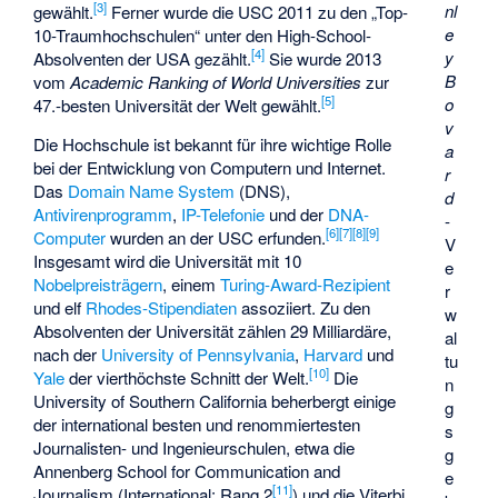
[
3
]
nl
gewählt.
Ferner wurde die USC 2011 zu den „Top-
e
10-Traumhochschulen“ unter den High-School-
[
4
]
y
Absolventen der USA gezählt.
Sie wurde 2013
B
vom
Academic Ranking of World Universities
zur
[
5
]
o
47.-besten Universität der Welt gewählt.
v
Die Hochschule ist bekannt für ihre wichtige Rolle
a
bei der Entwicklung von Computern und Internet.
r
Das
Domain Name System
(DNS),
d
Antivirenprogramm
,
IP-Telefonie
und der
DNA-
-
[
6
]
[
7
]
[
8
]
[
9
]
Computer
wurden an der USC erfunden.
V
Insgesamt wird die Universität mit 10
e
Nobelpreisträgern
, einem
Turing-Award-Rezipient
r
und elf
Rhodes-Stipendiaten
assoziiert. Zu den
w
Absolventen der Universität zählen 29 Milliardäre,
al
nach der
University of Pennsylvania
,
Harvard
und
tu
[
10
]
Yale
der vierthöchste Schnitt der Welt.
Die
n
University of Southern California beherbergt einige
g
der international besten und renommiertesten
s
Journalisten- und Ingenieurschulen, etwa die
g
Annenberg School for Communication and
e
[
11
]
Journalism (International: Rang 2
) und die Viterbi