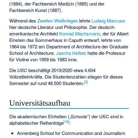
(1884), der Fachbereich Medizin (1885) und der
Fachbereich Kunst (1887).
Während des
Zweiten Weltkrieges
lehrte
Ludwig Marcuse
hier deutsche Literatur und Philosophie. Der deutsch-
amerikanische Architekt
Konrad Wachsmann
, der für Albert
Einstein das Sommerhaus in Caputh entwarf, lehrte von
1964 bis 1972 am Department of Architecture der Graduate
School of Architecture.
Jascha Heifetz
hatte die Professur
für Violine von 1959 bis 1983 inne.
Die
USC
beschäftigt 2019/2020 etwa 4.604
Vollzeitlehrkräfte. Die Studentenzahlen stiegen für dieses
[
2
]
Semester auf rund 48.500 Studenten.
Universitätsaufbau
Die akademischen Einheiten („Schools“) der USC sind in
[
16
]
alphabetischer Reihenfolge
:
Annenberg School for Communication and Journalism