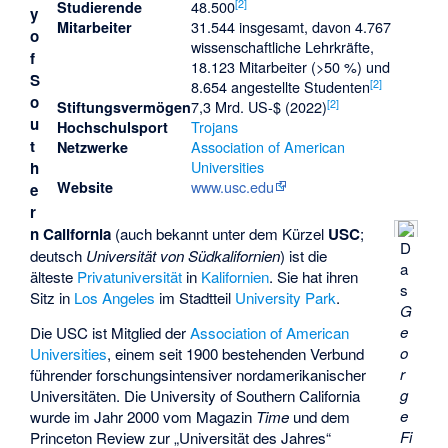
[
2
]
48.500
Studierende
y
31.544 insgesamt, davon 4.767
Mitarbeiter
o
wissenschaftliche Lehrkräfte,
f
18.123 Mitarbeiter (>50 %) und
S
[
2
]
8.654 angestellte Studenten
o
[
2
]
7,3 Mrd. US-$ (2022)
Stiftungsvermögen
u
Trojans
Hochschulsport
t
Association of American
Netzwerke
Universities
h
www.usc.edu
Website
e
r
n California
(auch bekannt unter dem Kürzel
USC
;
D
deutsch
Universität von Südkalifornien
) ist die
a
älteste
Privatuniversität
in
Kalifornien
. Sie hat ihren
s
Sitz in
Los Angeles
im Stadtteil
University Park
.
G
e
Die USC ist Mitglied der
Association of American
o
Universities
, einem seit 1900 bestehenden Verbund
r
führender forschungsintensiver nordamerikanischer
g
Universitäten. Die University of Southern California
e
wurde im Jahr 2000 vom Magazin
Time
und dem
Fi
Princeton Review zur „Universität des Jahres“