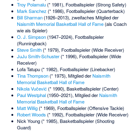
Troy Polamalu
(* 1981), Footballspieler (Strong Safety)
Mark Sanchez
(* 1986), Footballspieler (Quarterback)
Bill Sharman
(1926–2013), zweifaches Mitglied der
Naismith Memorial Basketball Hall of Fame
(als Coach
wie als Spieler)
O. J. Simpson
(1947–2024), Footballspieler
(Runningback)
Steve Smith
(* 1979), Footballspieler (Wide Receiver)
JuJu Smith-Schuster
(* 1996), Footballspieler (Wide
Receiver)
Lofa Tatupu
(* 1982), Footballspieler (Linebacker)
Tina Thompson
(* 1975), Mitglied der
Naismith
Memorial Basketball Hall of Fame
Nikola Vučević
(* 1990), Basketballspieler (Center)
Paul Westphal
(1950–2021), Mitglied der
Naismith
Memorial Basketball Hall of Fame
Matt Willig
(* 1969), Footballspieler (Offensive Tackle)
Robert Woods
(* 1992), Footballspieler (Wide Receiver)
Nick Young
(* 1985), Basketballspieler (Shooting
Guard)