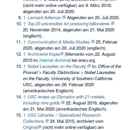
(nicht mehr online verfügbar) am
9. März 2016
;
abgerufen am 20. Juli 2020
.
↑
Leonard Adleman.
Abgerufen am 20. Juli 2020
.
↑
Top 20 universities for producing billionaires.
20. November 2014,
abgerufen am 21. Mai 2020
(englisch).
↑
Communication & Media Studies.
25. Februar
2020,
abgerufen am 20. Juli 2020
(englisch).
↑
Archivierte Kopie
(
Memento
vom 22. August
2010 im
Internet Archive
) bei arwu.org
↑
Nobel Laureates on the Faculty.
In:
Office of the
Provost > Faculty Distinctions > Nobel Laureates
on the Faculty.
University of Southern California
USC,
abgerufen am 26. Februar 2020
(amerikanisches Englisch).
↑
USC wraps up Olympics with 21 medals,
including nine golds.
22. August 2016,
abgerufen
am 21. Mai 2020
(amerikanisches Englisch).
↑
USC Libraries :: Specialized Research
Collections.
24. Mai 2010, archiviert vom
Original
(nicht mehr online verfügbar) am