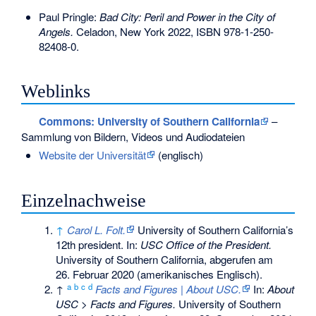
Paul Pringle:
Bad City: Peril and Power in the City of
Angels.
Celadon, New York 2022,
ISBN 978-1-250-
82408-0
.
Weblinks
Commons
: University of Southern California
–
Sammlung von Bildern, Videos und Audiodateien
Website der Universität
(englisch)
Einzelnachweise
↑
Carol L. Folt.
University of Southern California’s
12th president. In:
USC Office of the President.
University of Southern California,
abgerufen am
26. Februar 2020
(amerikanisches Englisch).
a
b
c
d
↑
Facts and Figures | About USC.
In:
About
USC > Facts and Figures.
University of Southern