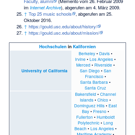
Faculty, alumni
(
Memento
vom 26. Februar 2009
im
Internet Archive
), abgerufen am 4. März 2009.
↑
Top 25 music schools
, abgerufen am 25.
Oktober 2016.
↑
https://gould.usc.edu/about/history/
↑
https://gould.usc.edu/about/mission/
Hochschulen
in
Kalifornien
Berkeley
•
Davis
•
Irvine
•
Los Angeles
•
Merced
•
Riverside
•
San Diego
•
San
University of California
Francisco
•
Santa Barbara
•
Santa Cruz
Bakersfield
•
Channel
Islands
•
Chico
•
Dominguez Hills
•
East
Bay
•
Fresno
•
Fullerton
•
Humboldt
Polytechnic
•
Long
Beach
•
Los Angeles
•
Maritime Academy
•