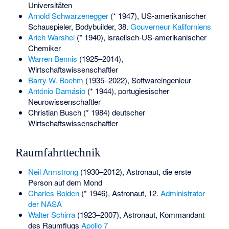
Universitäten
Arnold Schwarzenegger
(* 1947), US-amerikanischer
Schauspieler, Bodybuilder, 38.
Gouverneur Kaliforniens
Arieh Warshel
(* 1940), israelisch-US-amerikanischer
Chemiker
Warren Bennis
(1925–2014),
Wirtschaftswissenschaftler
Barry W. Boehm
(1935–2022), Softwareingenieur
António Damásio
(* 1944), portugiesischer
Neurowissenschaftler
Christian Busch
(* 1984) deutscher
Wirtschaftswissenschaftler
Raumfahrttechnik
Neil Armstrong
(1930–2012), Astronaut, die erste
Person auf dem Mond
Charles Bolden
(* 1946), Astronaut, 12.
Administrator
der NASA
Walter Schirra
(1923–2007), Astronaut, Kommandant
des Raumflugs
Apollo 7