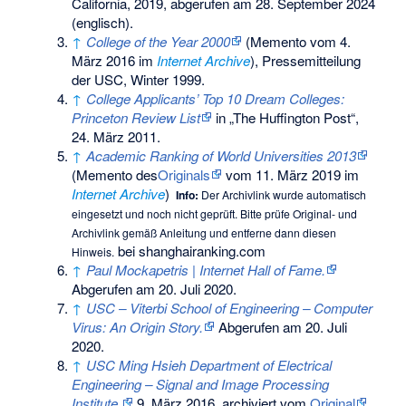
California, 2019,
abgerufen am 28. September 2024
(englisch).
↑
College of the Year 2000
(
Memento
vom 4.
März 2016 im
Internet Archive
), Pressemitteilung
der USC, Winter 1999.
↑
College Applicants’ Top 10 Dream Colleges:
Princeton Review List
in „The Huffington Post“,
24. März 2011.
↑
Academic Ranking of World Universities 2013
(
Memento
des
Originals
vom 11. März 2019 im
Internet Archive
)
Info:
Der Archivlink wurde automatisch
eingesetzt und noch nicht geprüft. Bitte prüfe Original- und
Archivlink gemäß
Anleitung
und entferne dann diesen
bei shanghairanking.com
Hinweis.
↑
Paul Mockapetris | Internet Hall of Fame.
Abgerufen am 20. Juli 2020
.
↑
USC – Viterbi School of Engineering – Computer
Virus: An Origin Story.
Abgerufen am 20. Juli
2020
.
↑
USC Ming Hsieh Department of Electrical
Engineering – Signal and Image Processing
Institute.
9. März 2016, archiviert vom
Original