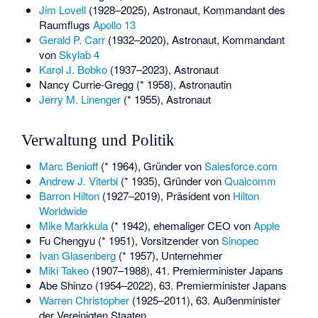
Jim Lovell
(1928–2025), Astronaut, Kommandant des
Raumflugs
Apollo 13
Gerald P. Carr
(1932–2020), Astronaut, Kommandant
von
Skylab 4
Karol J. Bobko
(1937–2023), Astronaut
Nancy Currie-Gregg
(* 1958), Astronautin
Jerry M. Linenger
(* 1955), Astronaut
Verwaltung und Politik
Marc Benioff
(* 1964), Gründer von
Salesforce.com
Andrew J. Viterbi
(* 1935), Gründer von
Qualcomm
Barron Hilton
(1927–2019), Präsident von
Hilton
Worldwide
Mike Markkula
(* 1942), ehemaliger CEO von
Apple
Fu Chengyu
(* 1951), Vorsitzender von
Sinopec
Ivan Glasenberg
(* 1957), Unternehmer
Miki Takeo
(1907–1988), 41.
Premierminister Japans
Abe Shinzo
(1954–2022), 63. Premierminister Japans
Warren Christopher
(1925–2011), 63. Außenminister
der Vereinigten Staaten