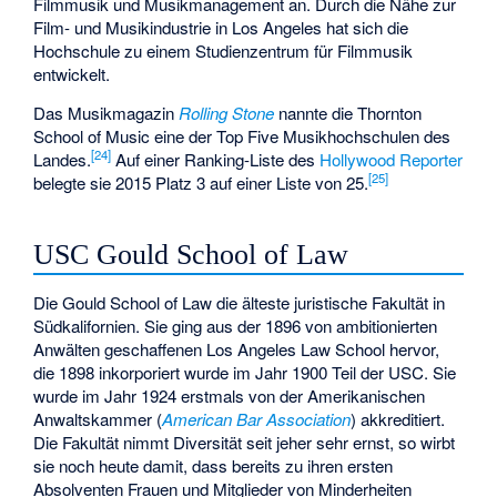
Filmmusik und Musikmanagement an. Durch die Nähe zur
Film- und Musikindustrie in Los Angeles hat sich die
Hochschule zu einem Studienzentrum für Filmmusik
entwickelt.
Das Musikmagazin
Rolling Stone
nannte die Thornton
School of Music eine der Top Five Musikhochschulen des
[
24
]
Landes.
Auf einer Ranking-Liste des
Hollywood Reporter
[
25
]
belegte sie 2015 Platz 3 auf einer Liste von 25.
USC Gould School of Law
Die Gould School of Law die älteste juristische Fakultät in
Südkalifornien. Sie ging aus der 1896 von ambitionierten
Anwälten geschaffenen Los Angeles Law School hervor,
die 1898 inkorporiert wurde im Jahr 1900 Teil der USC. Sie
wurde im Jahr 1924 erstmals von der Amerikanischen
Anwaltskammer (
American Bar Association
) akkreditiert.
Die Fakultät nimmt Diversität seit jeher sehr ernst, so wirbt
sie noch heute damit, dass bereits zu ihren ersten
Absolventen Frauen und Mitglieder von Minderheiten