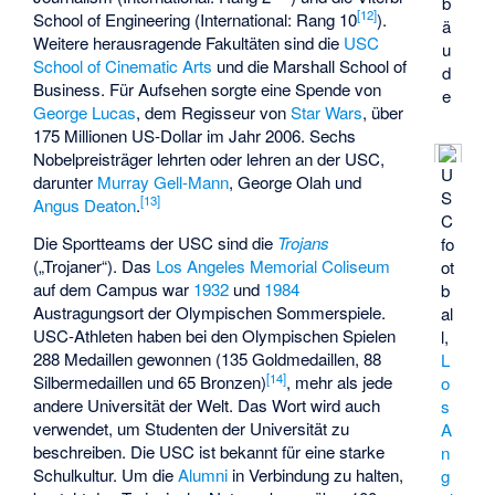
b
[
12
]
School of Engineering (International: Rang 10
).
ä
Weitere herausragende Fakultäten sind die
USC
u
School of Cinematic Arts
und die Marshall School of
d
Business. Für Aufsehen sorgte eine Spende von
e
George Lucas
, dem Regisseur von
Star Wars
, über
175 Millionen US-Dollar im Jahr 2006. Sechs
Nobelpreisträger lehrten oder lehren an der USC,
U
darunter
Murray Gell-Mann
,
George Olah
und
S
[
13
]
Angus Deaton
.
C
Die Sportteams der USC sind die
Trojans
fo
(„Trojaner“). Das
Los Angeles Memorial Coliseum
ot
auf dem Campus war
1932
und
1984
b
Austragungsort der Olympischen Sommerspiele.
al
USC-Athleten haben bei den Olympischen Spielen
l,
288 Medaillen gewonnen (135 Goldmedaillen, 88
L
[
14
]
Silbermedaillen und 65 Bronzen)
, mehr als jede
o
andere Universität der Welt. Das Wort wird auch
s
verwendet, um Studenten der Universität zu
A
beschreiben. Die USC ist bekannt für eine starke
n
Schulkultur. Um die
Alumni
in Verbindung zu halten,
g