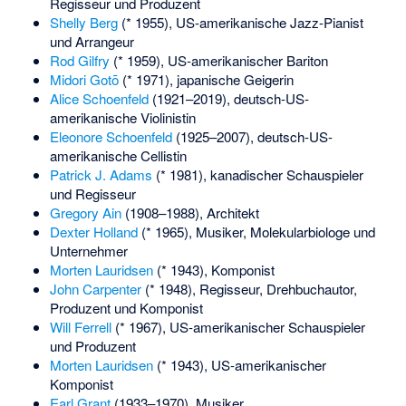
Regisseur und Produzent
Shelly Berg
(* 1955), US-amerikanische Jazz-Pianist
und Arrangeur
Rod Gilfry
(* 1959), US-amerikanischer Bariton
Midori Gotō
(* 1971), japanische Geigerin
Alice Schoenfeld
(1921–2019), deutsch-US-
amerikanische Violinistin
Eleonore Schoenfeld
(1925–2007), deutsch-US-
amerikanische Cellistin
Patrick J. Adams
(* 1981), kanadischer Schauspieler
und Regisseur
Gregory Ain
(1908–1988), Architekt
Dexter Holland
(* 1965), Musiker, Molekularbiologe und
Unternehmer
Morten Lauridsen
(* 1943), Komponist
John Carpenter
(* 1948), Regisseur, Drehbuchautor,
Produzent und Komponist
Will Ferrell
(* 1967), US-amerikanischer Schauspieler
und Produzent
Morten Lauridsen
(* 1943), US-amerikanischer
Komponist
Earl Grant
(1933–1970), Musiker