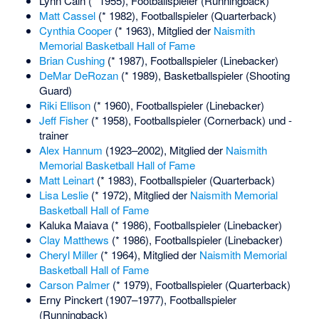
Lynn Cain
(* 1955), Footballspieler (Runningback)
Matt Cassel
(* 1982), Footballspieler (Quarterback)
Cynthia Cooper
(* 1963), Mitglied der
Naismith
Memorial Basketball Hall of Fame
Brian Cushing
(* 1987), Footballspieler (Linebacker)
DeMar DeRozan
(* 1989), Basketballspieler (Shooting
Guard)
Riki Ellison
(* 1960), Footballspieler (Linebacker)
Jeff Fisher
(* 1958), Footballspieler (Cornerback) und -
trainer
Alex Hannum
(1923–2002), Mitglied der
Naismith
Memorial Basketball Hall of Fame
Matt Leinart
(* 1983), Footballspieler (Quarterback)
Lisa Leslie
(* 1972), Mitglied der
Naismith Memorial
Basketball Hall of Fame
Kaluka Maiava
(* 1986), Footballspieler (Linebacker)
Clay Matthews
(* 1986), Footballspieler (Linebacker)
Cheryl Miller
(* 1964), Mitglied der
Naismith Memorial
Basketball Hall of Fame
Carson Palmer
(* 1979), Footballspieler (Quarterback)
Erny Pinckert
(1907–1977), Footballspieler
(Runningback)