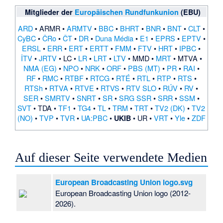
Mitglieder der
Europäischen Rundfunkunion
(EBU)
ARD
•
ARMR
•
ARMTV
•
BBC
•
BHRT
•
BNR
•
BNT
•
CLT
•
CyBC
•
ČRo
•
ČT
•
DR
•
Duna Média
•
E1
•
EPRS
•
EPTV
•
ERSL
•
ERR
•
ERT
•
ERTT
•
FMM
•
FTV
•
HRT
•
IPBC
•
İTV
•
JRTV
•
LC
•
LR
•
LRT
•
LTV
•
MMD
•
MRT
•
MTVA
•
NMA (EG)
•
NPO
•
NRK
•
ORF
•
PBS (MT)
•
PR
•
RAI
•
RF
•
RMC
•
RTBF
•
RTCG
•
RTÉ
•
RTL
•
RTP
•
RTS
•
RTSh
•
RTVA
•
RTVE
•
RTVS
•
RTV SLO
•
RÚV
•
RV
•
SER
•
SMRTV
•
SNRT
•
SR
•
SRG SSR
•
SRR
•
SSM
•
SVT
•
TDA
•
TF1
•
TG4
•
TL
•
TRM
•
TRT
•
TV2 (DK)
•
TV2
(NO)
•
TVP
•
TVR
•
UA:PBC
•
•
UR
•
VRT
•
Yle
•
ZDF
UKIB
Auf dieser Seite verwendete Medien
European Broadcasting Union logo.svg
European Broadcasting Union logo (2012-
2026).