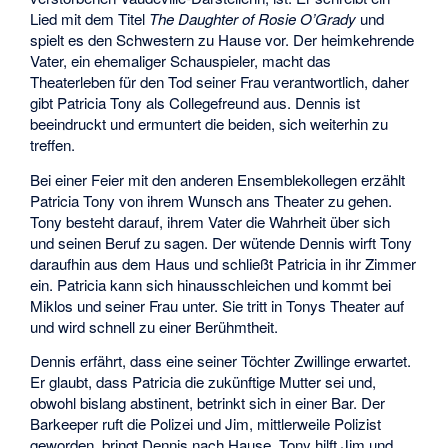
Lied mit dem Titel
The Daughter of Rosie O’Grady
und
spielt es den Schwestern zu Hause vor. Der heimkehrende
Vater, ein ehemaliger Schauspieler, macht das
Theaterleben für den Tod seiner Frau verantwortlich, daher
gibt Patricia Tony als Collegefreund aus. Dennis ist
beeindruckt und ermuntert die beiden, sich weiterhin zu
treffen.
Bei einer Feier mit den anderen Ensemblekollegen erzählt
Patricia Tony von ihrem Wunsch ans Theater zu gehen.
Tony besteht darauf, ihrem Vater die Wahrheit über sich
und seinen Beruf zu sagen. Der wütende Dennis wirft Tony
daraufhin aus dem Haus und schließt Patricia in ihr Zimmer
ein. Patricia kann sich hinausschleichen und kommt bei
Miklos und seiner Frau unter. Sie tritt in Tonys Theater auf
und wird schnell zu einer Berühmtheit.
Dennis erfährt, dass eine seiner Töchter Zwillinge erwartet.
Er glaubt, dass Patricia die zukünftige Mutter sei und,
obwohl bislang abstinent, betrinkt sich in einer Bar. Der
Barkeeper ruft die Polizei und Jim, mittlerweile Polizist
geworden, bringt Dennis nach Hause. Tony hilft Jim und