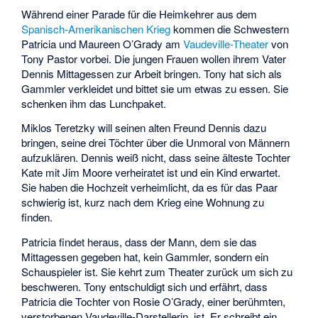
Während einer Parade für die Heimkehrer aus dem
Spanisch-Amerikanischen Krieg
kommen die Schwestern
Patricia und Maureen O’Grady am
Vaudeville-Theater
von
Tony Pastor vorbei. Die jungen Frauen wollen ihrem Vater
Dennis Mittagessen zur Arbeit bringen. Tony hat sich als
Gammler verkleidet und bittet sie um etwas zu essen. Sie
schenken ihm das Lunchpaket.
Miklos Teretzky will seinen alten Freund Dennis dazu
bringen, seine drei Töchter über die Unmoral von Männern
aufzuklären. Dennis weiß nicht, dass seine älteste Tochter
Kate mit Jim Moore verheiratet ist und ein Kind erwartet.
Sie haben die Hochzeit verheimlicht, da es für das Paar
schwierig ist, kurz nach dem Krieg eine Wohnung zu
finden.
Patricia findet heraus, dass der Mann, dem sie das
Mittagessen gegeben hat, kein Gammler, sondern ein
Schauspieler ist. Sie kehrt zum Theater zurück um sich zu
beschweren. Tony entschuldigt sich und erfährt, dass
Patricia die Tochter von Rosie O’Grady, einer berühmten,
verstorbenen Vaudeville-Darstellerin, ist. Er schreibt ein