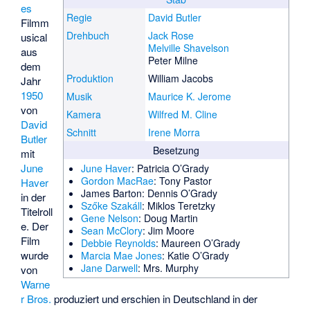
es
Regie
David Butler
Filmm
Drehbuch
Jack Rose
usical
Melville Shavelson
aus
Peter Milne
dem
Produktion
William Jacobs
Jahr
1950
Musik
Maurice K. Jerome
von
Kamera
Wilfred M. Cline
David
Schnitt
Irene Morra
Butler
Besetzung
mit
June
June Haver
: Patricia O’Grady
Gordon MacRae
: Tony Pastor
Haver
James Barton
: Dennis O’Grady
in der
Szőke Szakáll
: Miklos Teretzky
Titelroll
Gene Nelson
: Doug Martin
e. Der
Sean McClory
: Jim Moore
Film
Debbie Reynolds
: Maureen O’Grady
wurde
Marcia Mae Jones
: Katie O’Grady
Jane Darwell
: Mrs. Murphy
von
Warne
r Bros.
produziert und erschien in Deutschland in der