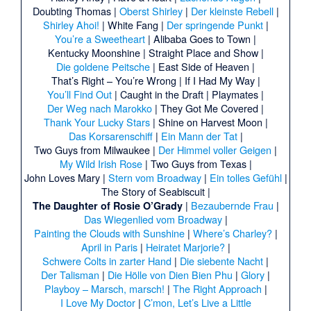
Doubting Thomas |
Oberst Shirley
|
Der kleinste Rebell
|
Shirley Ahoi!
|
White Fang |
Der springende Punkt
|
You’re a Sweetheart
|
Alibaba Goes to Town |
Kentucky Moonshine |
Straight Place and Show |
Die goldene Peitsche
|
East Side of Heaven |
That’s Right – You’re Wrong |
If I Had My Way |
You’ll Find Out
|
Caught in the Draft |
Playmates |
Der Weg nach Marokko
|
They Got Me Covered |
Thank Your Lucky Stars
|
Shine on Harvest Moon |
Das Korsarenschiff
|
Ein Mann der Tat
|
Two Guys from Milwaukee |
Der Himmel voller Geigen
|
My Wild Irish Rose
|
Two Guys from Texas |
John Loves Mary |
Stern vom Broadway
|
Ein tolles Gefühl
|
The Story of Seabiscuit |
|
Bezaubernde Frau
|
The Daughter of Rosie O’Grady
Das Wiegenlied vom Broadway
|
Painting the Clouds with Sunshine
|
Where’s Charley?
|
April in Paris
|
Heiratet Marjorie?
|
Schwere Colts in zarter Hand
|
Die siebente Nacht
|
Der Talisman
|
Die Hölle von Dien Bien Phu
|
Glory
|
Playboy – Marsch, marsch!
|
The Right Approach
|
I Love My Doctor
|
C’mon, Let’s Live a Little