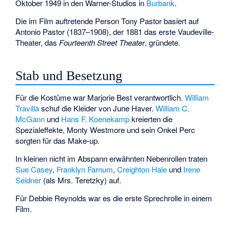
Oktober 1949 in den Warner-Studios in
Burbank
.
Die im Film auftretende Person Tony Pastor basiert auf
Antonio Pastor (1837–1908), der 1881 das erste Vaudeville-
Theater, das
Fourteenth Street Theater
, gründete.
Stab und Besetzung
Für die Kostüme war
Marjorie Best
verantwortlich.
William
Travilla
schuf die Kleider von June Haver.
William C.
McGann
und
Hans F. Koenekamp
kreierten die
Spezialeffekte,
Monty Westmore
und sein Onkel Perc
sorgten für das Make-up.
In kleinen nicht im Abspann erwähnten Nebenrollen traten
Sue Casey
,
Franklyn Farnum
,
Creighton Hale
und
Irene
Seidner
(als Mrs. Teretzky) auf.
Für Debbie Reynolds war es die erste Sprechrolle in einem
Film.