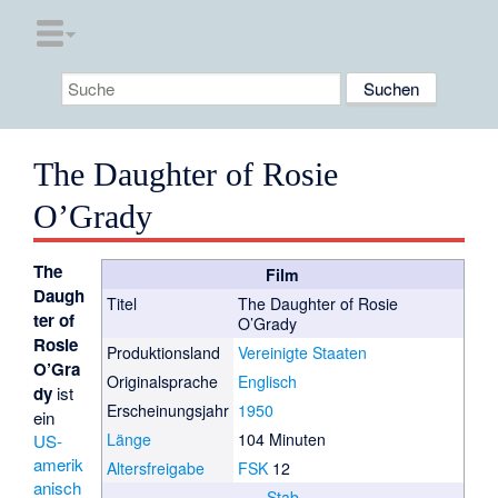
The Daughter of Rosie
O’Grady
The
Film
Daugh
Titel
The Daughter of Rosie
ter of
O’Grady
Rosie
Produktionsland
Vereinigte Staaten
O’Gra
Originalsprache
Englisch
dy
ist
Erscheinungsjahr
1950
ein
Länge
104 Minuten
US-
amerik
Altersfreigabe
FSK
12
anisch
Stab