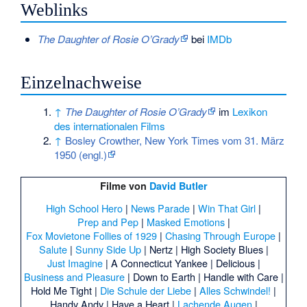
Weblinks
The Daughter of Rosie O’Grady
bei
IMDb
Einzelnachweise
↑
The Daughter of Rosie O’Grady
im
Lexikon
des internationalen Films
↑
Bosley Crowther, New York Times vom 31. März
1950 (engl.)
Filme von
David Butler
High School Hero
|
News Parade
|
Win That Girl
|
Prep and Pep
|
Masked Emotions
|
Fox Movietone Follies of 1929
|
Chasing Through Europe
|
Salute
|
Sunny Side Up
|
Nertz |
High Society Blues |
Just Imagine
|
A Connecticut Yankee |
Delicious |
Business and Pleasure
|
Down to Earth |
Handle with Care |
Hold Me Tight |
Die Schule der Liebe
|
Alles Schwindel!
|
Handy Andy |
Have a Heart |
Lachende Augen
|