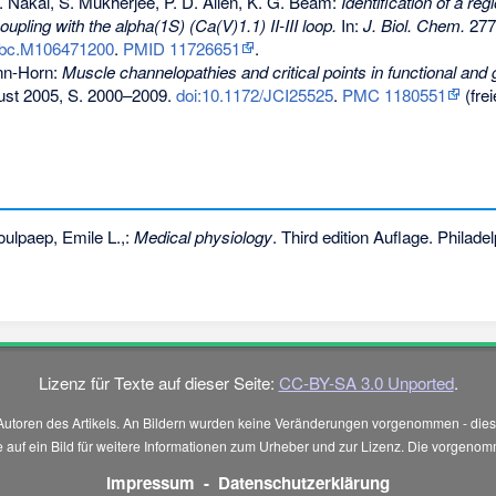
. Nakai, S. Mukherjee, P. D. Allen, K. G. Beam:
Identification of a re
coupling with the alpha(1S) (Ca(V)1.1) II-III loop.
In:
J. Biol. Chem.
277 
/jbc.M106471200
.
PMID 11726651
.
ann-Horn:
Muscle channelopathies and critical points in functional and 
ust 2005, S. 2000–2009.
doi:10.1172/JCI25525
.
PMC 1180551
(frei
oulpaep, Emile L.,:
Medical physiology
. Third edition Auflage. Philad
Lizenz für Texte auf dieser Seite:
CC-BY-SA 3.0 Unported
.
Autoren des Artikels. An Bildern wurden keine Veränderungen vorgenommen - diese
 Sie auf ein Bild für weitere Informationen zum Urheber und zur Lizenz. Die vorg
Impressum
-
Datenschutzerklärung