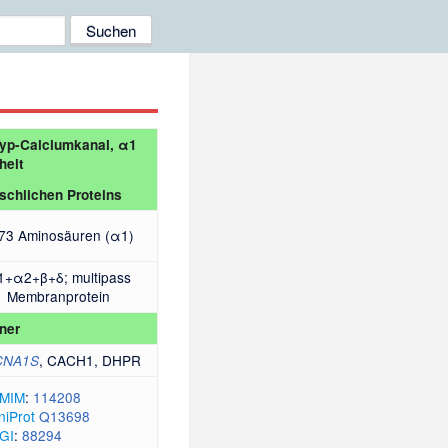
yp-Calciumkanal, α1
heit
schlichen Proteins
73 Aminosäuren (α1)
1+α2+β+δ; multipass
Membranprotein
ner
, CACH1, DHPR
CNA1S
MIM
:
114208
niProt
Q13698
GI
:
88294