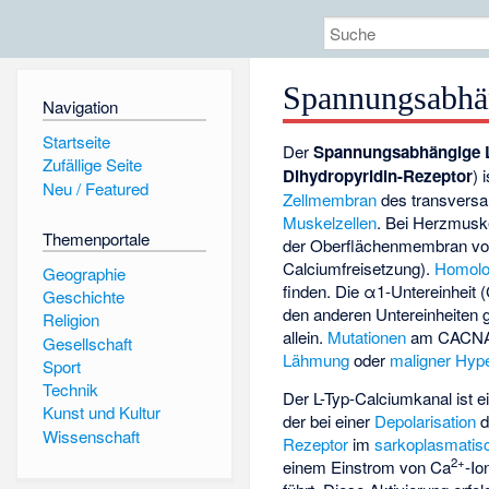
Spannungsabhä
Navigation
Startseite
Der
Spannungsabhängige L
Zufällige Seite
Dihydropyridin-Rezeptor
) 
Neu / Featured
Zellmembran
des transversa
Muskelzellen
. Bei Herzmusk
Themenportale
der Oberflächenmembran vor
Calciumfreisetzung).
Homol
Geographie
finden. Die α1-Untereinheit
Geschichte
den anderen Untereinheiten g
Religion
allein.
Mutationen
am CACN
Gesellschaft
Lähmung
oder
maligner Hyp
Sport
Technik
Der L-Typ-Calciumkanal ist 
Kunst und Kultur
der bei einer
Depolarisation
d
Wissenschaft
Rezeptor
im
sarkoplasmatis
2+
einem Einstrom von Ca
-Io