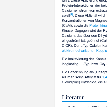
führt. Diese Aktivierung erfol
Protein-Interaktionen der be
Calciumeinstrom von extrazel
[
1
]
spielt
. Diese Aktivität wird
Konzentrationen von Magne
(CaM), sowie die
Proteinkin
Kinase. Dagegen wird der R
Calcium, das über den Dihydr
eingeströmt ist, geöffnet (C
CICR). Der L-Typ-Calciumkana
elektromechanischen Koppl
Die Inaktivierung des Kanals
longlasting-, L-Typ- bzw. Ca
L
Die Bezeichnung als „Rezepto
als man seine Affinität für
1,
Clevidipine
) entdeckte, die a
Literatur