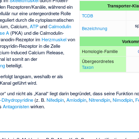
gt im
Skelettmuskel
durch Protein-
Transporter-Kla
iden Rezeptoren/Kanäle, während ein
lulär nur eine untergeordnete Rolle
TCDB
 reguliert durch die cytoplasmatischen
s
sium, Calcium,
ATP
und
Calmodulin
Bezeichnung
ase A
(PKA) und die Calmodulin-
yanodin-Rezeptor im
Herzmuskel
von
Vorkom
opyridin-Rezeptor in die Zelle
Homologie-Familie
alcium-Induced Calcium Release,
l ist somit an der
Übergeordnetes
ung
beteiligt.
Taxon
 erfolgt langsam, weshalb er als
-Kanal geführt wird.
r“ und nicht als „Kanal“ liegt darin begründet, dass seine Funktion n
4-Dihydropyridine
(z. B.
Nifedipin
,
Amlodipin
,
Nitrendipin
,
Nimodipin
,
F
ls
Antagonisten
wirken.