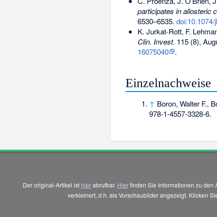
C. Proenza, J. O’Brien, J
participates in allosteric 
6530–6535.
doi:10.1074
K. Jurkat-Rott, F. Lehm
Clin. Invest.
115 (8), Aug
16075040
.
Einzelnachweise
↑
Boron, Walter F., B
978-1-4557-3328-6
.
Der original-Artikel ist
hier
abrufbar.
Hier
finden Sie Informationen zu den 
verkleinert, d.h. als Vorschaubilder angezeigt. Klicken