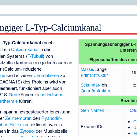
ngiger L-Typ-Calciumkanal
-Typ-Calciumkanal
(auch:
Spannungsabhängiger L-T
ist ein
Calciumkanal
in der
Unterein
len Systems (
T-Tubuli
) von
Eigenschaften des men
elzellen kommen sie jedoch auch an
 (Calcium-induzierte
Masse
/Länge
18
oge
sind in vielen
Chordatieren
zu
Primärstruktur
 (CACNA1S) des Proteins wird von
Sekundär-
bis
α
esteuert, funktioniert aber auch
Quartärstruktur
A1S-
Gen
können zu
periodischer
erthermie
führen.
Bezeich
Gen-Namen
CA
ein spannungsgesteuerter Ionenkanal,
er
Zellmembran
den
Ryanodin-
O
chen Retikulum
aktiviert, was zu
Externe IDs
U
nen in das
Zytosol
der Muskelzelle
M