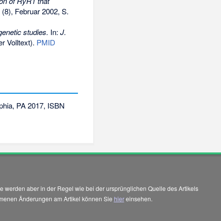
gion of RyR1 that
(8), Februar 2002, S.
genetic studies.
In:
J.
er Volltext).
PMID
elphia, PA 2017,
ISBN
 werden aber in der Regel wie bei der ursprünglichen Quelle des Artikels
enommenen Änderungen am Artikel können Sie
hier
einsehen.