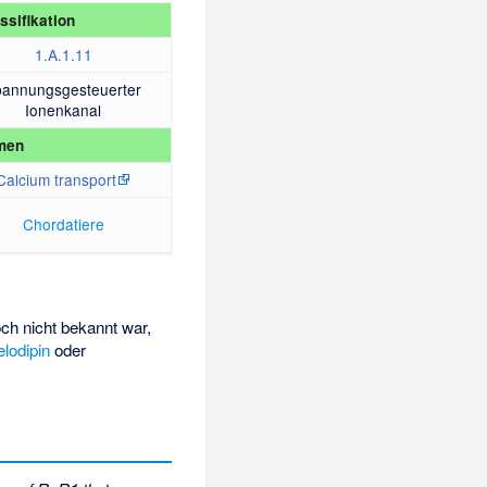
ssifikation
1.A.1.11
pannungsgesteuerter
Ionenkanal
men
Calcium transport
Chordatiere
och nicht bekannt war,
elodipin
oder