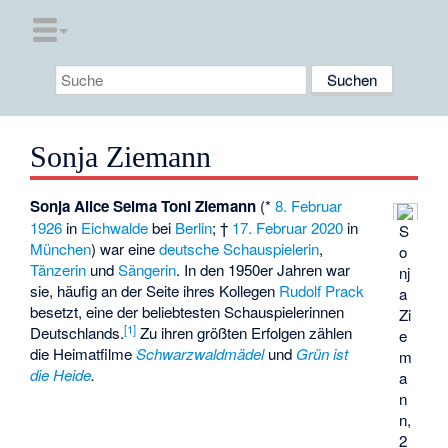
Sonja Ziemann
Sonja Alice Selma Toni Ziemann
(*
8. Februar
1926
in
Eichwalde
bei
Berlin
; †
17. Februar
2020
in
S
München
) war eine
deutsche
Schauspielerin
,
o
Tänzerin
und
Sängerin
. In den 1950er Jahren war
nj
sie, häufig an der Seite ihres Kollegen
Rudolf Prack
a
besetzt, eine der beliebtesten Schauspielerinnen
Zi
[
1
]
Deutschlands.
Zu ihren größten Erfolgen zählen
e
die Heimatfilme
Schwarzwaldmädel
und
Grün ist
m
die Heide
.
a
n
n,
2