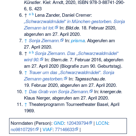
Künstler
. Kiel: Arndt, 2020,
ISBN 978-3-88741-290-
6
, S. 423
a
b
↑
Lena Zander, Daniel Cremer:
„Schwarzwaldmädel“ in München gestorben. Sonja
Ziemann ist tot.
In:
Bild.de.
18. Februar 2020,
abgerufen am 27. April 2020
.
↑
Sonja Ziemann.
In:
prisma
.
Abgerufen am
27. April 2020
.
a
b
↑
Sonja Ziemann. Das „Schwarzwaldmädel“
wird 90.
In:
Stern.de.
7. Februar 2016,
abgerufen
am 27. April 2020
(Biografie zum 90. Geburtstag).
↑
Trauer um das „Schwarzwaldmädel“. Sonja
Ziemann gestorben.
In:
Tagesschau.de.
19. Februar 2020,
abgerufen am 27. April 2020
.
↑
Das Grab von Sonja Ziemann.
In:
knerger.de.
Klaus Nerger,
abgerufen am 27. April 2020
.
↑
Theaterprogramm Tourneetheater Basel, April
1969.
Normdaten (Person):
GND
:
120439794
|
LCCN
:
no98107291
|
VIAF
:
77146633
|