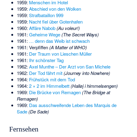
1959:
Menschen im Hotel
1959:
Abschied von den Wolken
1959:
Strafbataillon 999
1959:
Nacht fiel über Gotenhafen
1960:
Affäre Nabob
(Au voleur!)
1961:
Geheime Wege
(The Secret Ways)
1961:
… denn das Weib ist schwach
1961: Verpfiffen
(A Matter of WHO)
1961:
Der Traum von Lieschen Müller
1961:
Ihr schönster Tag
1962:
Axel Munthe – Der Arzt von San Michele
1962:
Der Tod fährt mit
(Journey into Nowhere)
1964:
Frühstück mit dem Tod
1964:
2 × 2 im Himmelbett
(Halløj i himmelsengen)
1969:
Die Brücke von Remagen
(The Bridge at
Remagen)
1969:
Das ausschweifende Leben des Marquis de
Sade
(De Sade)
Fernsehen