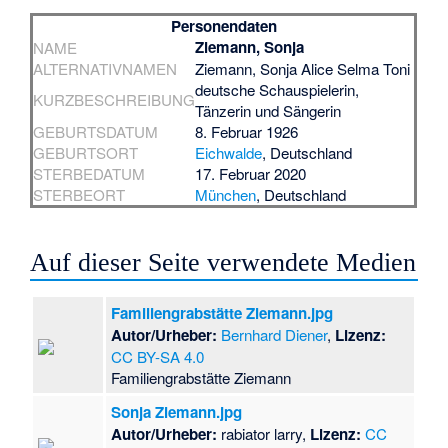
Personendaten
Ziemann, Sonja
NAME
ALTERNATIVNAMEN
Ziemann, Sonja Alice Selma Toni
deutsche Schauspielerin,
KURZBESCHREIBUNG
Tänzerin und Sängerin
GEBURTSDATUM
8. Februar 1926
GEBURTSORT
Eichwalde
, Deutschland
STERBEDATUM
17. Februar 2020
STERBEORT
München
, Deutschland
Auf dieser Seite verwendete Medien
Familiengrabstätte Ziemann.jpg
Autor/Urheber:
Bernhard Diener
,
Lizenz:
CC BY-SA 4.0
Familiengrabstätte Ziemann
Sonja Ziemann.jpg
Autor/Urheber:
rabiator larry,
Lizenz:
CC