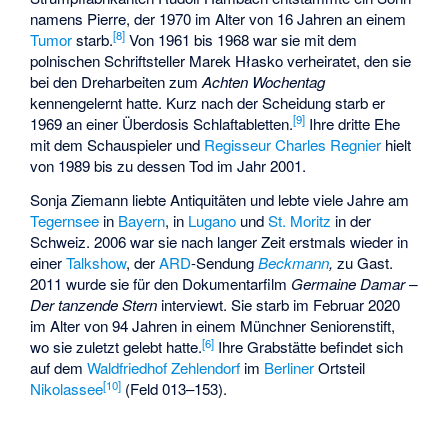
namens Pierre, der 1970 im Alter von 16 Jahren an einem
[
8
]
Tumor
starb.
Von 1961 bis 1968 war sie mit dem
polnischen Schriftsteller Marek Hłasko verheiratet, den sie
bei den Dreharbeiten zum
Achten Wochentag
kennengelernt hatte. Kurz nach der Scheidung starb er
[
9
]
1969 an einer Überdosis Schlaftabletten.
Ihre dritte Ehe
mit dem Schauspieler und
Regisseur
Charles Regnier
hielt
von 1989 bis zu dessen Tod im Jahr 2001.
Sonja Ziemann liebte Antiquitäten und lebte viele Jahre am
Tegernsee
in
Bayern
, in
Lugano
und
St. Moritz
in der
Schweiz. 2006 war sie nach langer Zeit erstmals wieder in
einer
Talkshow
, der
ARD
-Sendung
Beckmann
,
zu Gast.
2011 wurde sie für den Dokumentarfilm
Germaine Damar –
Der tanzende Stern
interviewt. Sie starb im Februar 2020
im Alter von 94 Jahren in einem Münchner Seniorenstift,
[
6
]
wo sie zuletzt gelebt hatte.
Ihre Grabstätte befindet sich
auf dem
Waldfriedhof Zehlendorf
im
Berliner
Ortsteil
[
10
]
Nikolassee
(Feld 013–153).