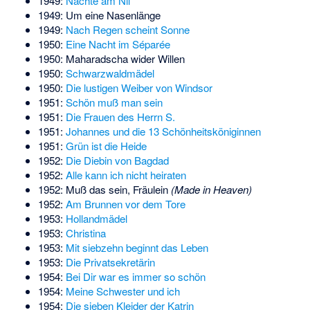
1949:
Nächte am Nil
1949:
Um eine Nasenlänge
1949:
Nach Regen scheint Sonne
1950:
Eine Nacht im Séparée
1950:
Maharadscha wider Willen
1950:
Schwarzwaldmädel
1950:
Die lustigen Weiber von Windsor
1951:
Schön muß man sein
1951:
Die Frauen des Herrn S.
1951:
Johannes und die 13 Schönheitsköniginnen
1951:
Grün ist die Heide
1952:
Die Diebin von Bagdad
1952:
Alle kann ich nicht heiraten
1952: Muß das sein, Fräulein
(Made in Heaven)
1952:
Am Brunnen vor dem Tore
1953:
Hollandmädel
1953:
Christina
1953:
Mit siebzehn beginnt das Leben
1953:
Die Privatsekretärin
1954:
Bei Dir war es immer so schön
1954:
Meine Schwester und ich
1954:
Die sieben Kleider der Katrin