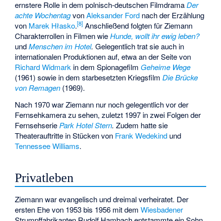
ernstere Rolle in dem polnisch-deutschen Filmdrama
Der
achte Wochentag
von
Aleksander Ford
nach der Erzählung
[
8
]
von
Marek Hłasko
.
Anschließend folgten für Ziemann
Charakterrollen in Filmen wie
Hunde, wollt ihr ewig leben?
und
Menschen im Hotel
.
Gelegentlich trat sie auch in
internationalen Produktionen auf, etwa an der Seite von
Richard Widmark
in dem Spionagefilm
Geheime Wege
(1961) sowie in dem starbesetzten Kriegsfilm
Die Brücke
von Remagen
(1969).
Nach 1970 war Ziemann nur noch gelegentlich vor der
Fernsehkamera zu sehen, zuletzt 1997 in zwei Folgen der
Fernsehserie
Park Hotel Stern
.
Zudem hatte sie
Theaterauftritte in Stücken von
Frank Wedekind
und
Tennessee Williams
.
Privatleben
Ziemann war evangelisch und dreimal verheiratet. Der
ersten Ehe von 1953 bis 1956 mit dem
Wiesbadener
Strumpffabrikanten Rudolf Hambach entstammte ein Sohn