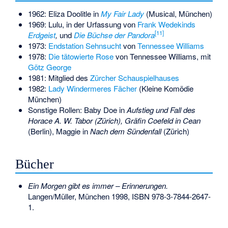
1962: Eliza Doolitle in
My Fair Lady
(Musical, München)
1969: Lulu, in der Urfassung von
Frank Wedekinds
[
11
]
Erdgeist
,
und
Die Büchse der Pandora
1973:
Endstation Sehnsucht
von
Tennessee Williams
1978:
Die tätowierte Rose
von Tennessee Williams, mit
Götz George
1981: Mitglied des
Zürcher Schauspielhauses
1982:
Lady Windermeres Fächer
(Kleine Komödie
München)
Sonstige Rollen: Baby Doe in
Aufstieg und Fall des
Horace A. W. Tabor (Zürich), Gräfin Coefeld in Cean
(Berlin), Maggie in
Nach dem Sündenfall
(Zürich)
Bücher
Ein Morgen gibt es immer – Erinnerungen.
Langen/Müller, München 1998,
ISBN 978-3-7844-2647-
1
.