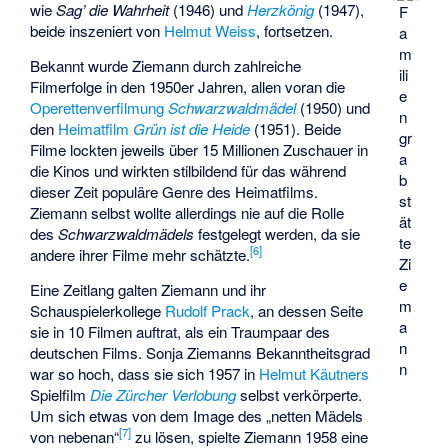
wie
Sag’ die Wahrheit
(1946) und
Herzkönig
(1947),
F
beide inszeniert von
Helmut Weiss
, fortsetzen.
a
m
Bekannt wurde Ziemann durch zahlreiche
ili
Filmerfolge in den 1950er Jahren, allen voran die
e
Operettenverfilmung
Schwarzwaldmädel
(1950) und
n
den
Heimatfilm
Grün ist die Heide
(1951). Beide
gr
Filme lockten jeweils über 15 Millionen Zuschauer in
a
die Kinos und wirkten stilbildend für das während
b
dieser Zeit populäre Genre des Heimatfilms.
st
Ziemann selbst wollte allerdings nie auf die Rolle
ät
des
Schwarzwaldmädels
festgelegt werden, da sie
te
[
6
]
andere ihrer Filme mehr schätzte.
Zi
e
Eine Zeitlang galten Ziemann und ihr
m
Schauspielerkollege
Rudolf Prack
, an dessen Seite
a
sie in 10 Filmen auftrat, als ein Traumpaar des
n
deutschen Films. Sonja Ziemanns Bekanntheitsgrad
n
war so hoch, dass sie sich 1957 in
Helmut Käutners
Spielfilm
Die Zürcher Verlobung
selbst verkörperte.
Um sich etwas von dem Image des „netten Mädels
[
7
]
von nebenan“
zu lösen, spielte Ziemann 1958 eine