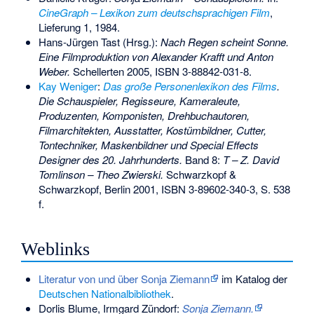
CineGraph – Lexikon zum deutschsprachigen Film
,
Lieferung 1, 1984.
Hans-Jürgen Tast (Hrsg.):
Nach Regen scheint Sonne.
Eine Filmproduktion von Alexander Krafft und Anton
Weber.
Schellerten 2005,
ISBN 3-88842-031-8
.
Kay Weniger
:
Das große Personenlexikon des Films
.
Die Schauspieler, Regisseure, Kameraleute,
Produzenten, Komponisten, Drehbuchautoren,
Filmarchitekten, Ausstatter, Kostümbildner, Cutter,
Tontechniker, Maskenbildner und Special Effects
Designer des 20. Jahrhunderts.
Band 8:
T – Z. David
Tomlinson – Theo Zwierski.
Schwarzkopf &
Schwarzkopf, Berlin 2001,
ISBN 3-89602-340-3
, S. 538
f.
Weblinks
Literatur von und über Sonja Ziemann
im Katalog der
Deutschen Nationalbibliothek
.
Dorlis Blume, Irmgard Zündorf:
Sonja Ziemann.