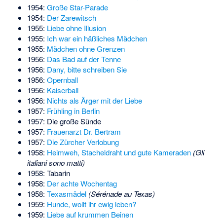
1954:
Große Star-Parade
1954:
Der Zarewitsch
1955:
Liebe ohne Illusion
1955:
Ich war ein häßliches Mädchen
1955:
Mädchen ohne Grenzen
1956:
Das Bad auf der Tenne
1956:
Dany, bitte schreiben Sie
1956:
Opernball
1956:
Kaiserball
1956:
Nichts als Ärger mit der Liebe
1957:
Frühling in Berlin
1957: Die große Sünde
1957:
Frauenarzt Dr. Bertram
1957:
Die Zürcher Verlobung
1958:
Heimweh, Stacheldraht und gute Kameraden
(Gli
italiani sono matti)
1958: Tabarin
1958:
Der achte Wochentag
1958:
Texasmädel
(Sérénade au Texas)
1959:
Hunde, wollt ihr ewig leben?
1959:
Liebe auf krummen Beinen