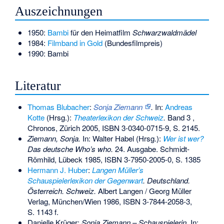
Auszeichnungen
1950:
Bambi
für den Heimatfilm
Schwarzwaldmädel
1984:
Filmband in Gold
(Bundesfilmpreis)
1990: Bambi
Literatur
Thomas Blubacher
:
Sonja Ziemann
.
In:
Andreas
Kotte
(Hrsg.):
Theaterlexikon der Schweiz
.
Band 3 ,
Chronos, Zürich 2005,
ISBN 3-0340-0715-9
, S. 2145.
Ziemann, Sonja.
In: Walter Habel (Hrsg.):
Wer ist wer?
Das deutsche Who’s who.
24. Ausgabe. Schmidt-
Römhild, Lübeck 1985,
ISBN 3-7950-2005-0
, S. 1385
Hermann J. Huber
:
Langen Müller’s
Schauspielerlexikon der Gegenwart
. Deutschland.
Österreich. Schweiz.
Albert Langen / Georg Müller
Verlag, München/Wien 1986,
ISBN 3-7844-2058-3
,
S. 1143 f.
Danielle Krüger:
Sonja Ziemann – Schauspielerin.
In: