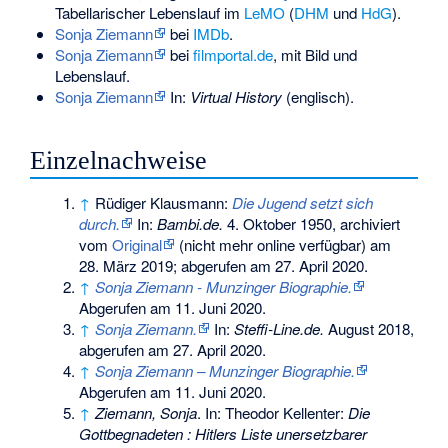
Tabellarischer Lebenslauf im
LeMO
(
DHM
und
HdG
).
Sonja Ziemann
bei
IMDb
.
Sonja Ziemann
bei
filmportal.de
, mit Bild und
Lebenslauf.
Sonja Ziemann
In:
Virtual History
(englisch).
Einzelnachweise
↑
Rüdiger Klausmann:
Die Jugend setzt sich
durch.
In:
Bambi.de.
4. Oktober 1950, archiviert
vom
Original
(nicht mehr online verfügbar) am
28. März 2019
;
abgerufen am 27. April 2020
.
↑
Sonja Ziemann - Munzinger Biographie.
Abgerufen am 11. Juni 2020
.
↑
Sonja Ziemann.
In:
Steffi-Line.de.
August 2018,
abgerufen am 27. April 2020
.
↑
Sonja Ziemann – Munzinger Biographie.
Abgerufen am 11. Juni 2020
.
↑
Ziemann, Sonja
. In: Theodor Kellenter:
Die
Gottbegnadeten : Hitlers Liste unersetzbarer