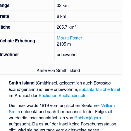
änge
32 km
reite
8 km
läche
205,7 km²
Mount Foster
öchste Erhebung
2105
m
inwohner
unbewohnt
Karte von Smith Island
Smith Island
(Smithinsel, gelegentlich auch
Borodino
Island
genannt) ist eine unbewohnte,
subantarktische Insel
im Archipel der
Südlichen Shetlandinseln
.
Die Insel wurde 1819 vom englischen Seefahrer
William
Smith
entdeckt und nach ihm benannt. In der Folgezeit
wurde die Insel hauptsächlich von
Robbenjägern
aufgesucht. Da es auf der Insel keine Forschungsstation
gibt, wird sie heutzutage vergleichsweise selten