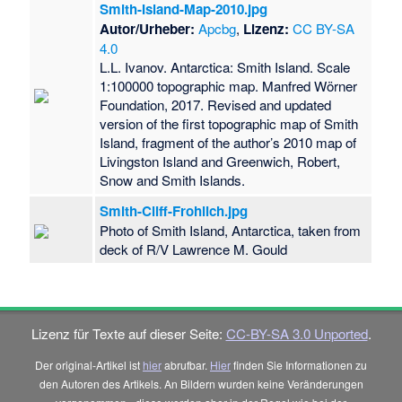
Smith-Island-Map-2010.jpg
Autor/Urheber:
Apcbg
,
Lizenz:
CC BY-SA
4.0
L.L. Ivanov. Antarctica: Smith Island. Scale
1:100000 topographic map. Manfred Wörner
Foundation, 2017. Revised and updated
version of the first topographic map of Smith
Island, fragment of the author’s 2010 map of
Livingston Island and Greenwich, Robert,
Snow and Smith Islands.
Smith-Cliff-Frohlich.jpg
Photo of Smith Island, Antarctica, taken from
deck of R/V Lawrence M. Gould
Lizenz für Texte auf dieser Seite:
CC-BY-SA 3.0 Unported
.
Der original-Artikel ist
hier
abrufbar.
Hier
finden Sie Informationen zu
den Autoren des Artikels. An Bildern wurden keine Veränderungen