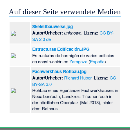
Auf dieser Seite verwendete Medien
Skelettbauweise.jpg
Autor/Urheber:
unknown
,
Lizenz:
CC BY-
SA 2.0 de
Estructuras Edificación.JPG
Estructuras de hormigón de varios edificios
en construcción en
Zaragoza
(
España
).
Fachwerkhaus Rohbau.jpg
Autor/Urheber:
Richard Huber
,
Lizenz:
CC
BY-SA 3.0
Rohbau eines Egerländer Fachwerkhauses in
Neualbenreuth, Landkreis Tirschenreuth in
der nördlichen Oberpfalz (Mai 2013), hinter
dem Rathaus