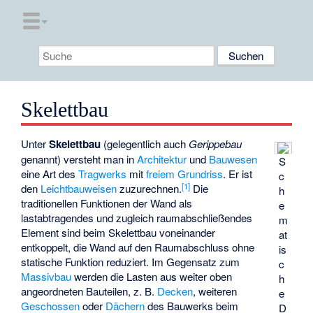
Skelettbau
Unter
Skelettbau
(gelegentlich auch
Gerippebau
genannt) versteht man in
Architektur
und
Bauwesen
S
eine Art des
Tragwerks
mit
freiem Grundriss
. Er ist
c
[
1
]
den
Leichtbauweisen
zuzurechnen.
Die
h
traditionellen Funktionen der Wand als
e
lastabtragendes und zugleich raumabschließendes
m
Element sind beim Skelettbau voneinander
at
entkoppelt, die Wand auf den Raumabschluss ohne
is
statische Funktion reduziert. Im Gegensatz zum
c
Massivbau
werden die Lasten aus weiter oben
h
angeordneten Bauteilen, z. B.
Decken
, weiteren
e
Geschossen
oder
Dächern
des Bauwerks beim
D