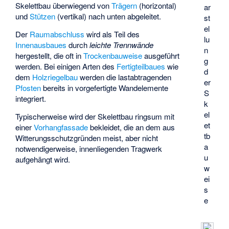
Skelettbau überwiegend von
Trägern
(horizontal)
ar
und
Stützen
(vertikal) nach unten abgeleitet.
st
el
Der
Raumabschluss
wird als Teil des
lu
Innenausbaues
durch
leichte Trennwände
n
hergestellt, die oft in
Trockenbauweise
ausgeführt
g
werden. Bei einigen Arten des
Fertigteilbaues
wie
d
dem
Holzriegelbau
werden die lastabtragenden
er
Pfosten
bereits in vorgefertigte Wandelemente
S
integriert.
k
el
Typischerweise wird der Skelettbau ringsum mit
et
einer
Vorhangfassade
bekleidet, die an dem aus
tb
Witterungsschutzgründen meist, aber nicht
a
notwendigerweise, innenliegenden Tragwerk
u
aufgehängt wird.
w
ei
s
e