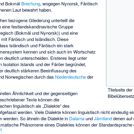
und Bokmål
Brechung
, wogegen Nynorsk, Färöisch
henen Laut bewahrt haben.
hen bezogene Gliederung unterteilt die
 eine festlandskandinavische Gruppe
egisch (Bokmål und Nynorsk)) und eine
 mit Färöisch und Isländisch. Diese
dass Isländisch und Färöisch ein stark
rmensystem kennen und sich auch im Wortschatz
deutlich unterscheiden. Ersteres liegt unter
 Isolation Islands und der Färöer begründet,
er deutlich stärkeren Beeinflussung des
nd Norwegischen durch das
Niederdeutsche
der
Titelseite de
rellen Ähnlichkeit und der gegenseitigen
Bibelüberset
geschriebener Texte können die
chen linguistisch als „Dialekte“ des
efasst werden. Viele Dialekte können linguistisch nicht eindeutig ei
 werden. So ähneln die Dialekte in
Dalarna
und
Jämtland
denen auf 
matische Phänomene eines Dialektes können der Standardsprache 
7
]