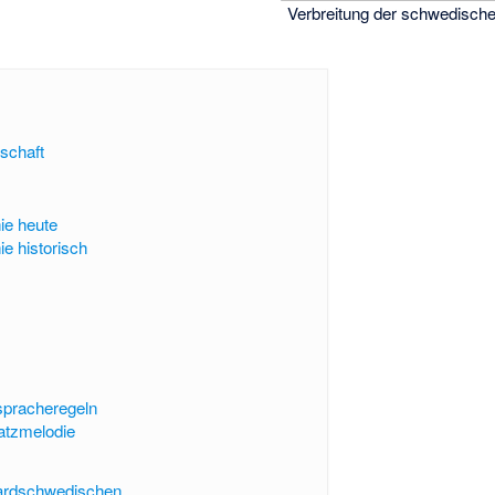
Verbreitung der schwedisch
schaft
ie heute
e historisch
spracheregeln
atzmelodie
ardschwedischen