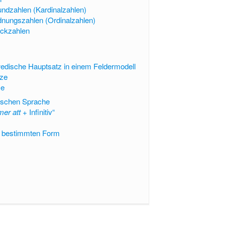
ndzahlen (Kardinalzahlen)
nungszahlen (Ordinalzahlen)
ückzahlen
dische Hauptsatz in einem Feldermodell
ze
ze
ischen Sprache
er att
+ Infinitiv“
r bestimmten Form