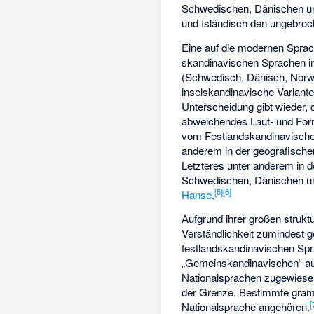
Schwedischen, Dänischen 
und Isländisch den ungebroc
Eine auf die modernen Sprac
skandinavischen Sprachen in
(Schwedisch, Dänisch, Norw
inselskandinavische Variante
Unterscheidung gibt wieder, 
abweichendes Laut- und Fo
vom Festlandskandinavischen 
anderem in der geografischen
Letzteres unter anderem in d
Schwedischen, Dänischen u
[
5
]
[
6
]
Hanse
.
Aufgrund ihrer großen struktu
Verständlichkeit zumindest 
festlandskandinavischen Spra
„Gemeinskandinavischen“ aufg
Nationalsprachen zugewiesen
der Grenze. Bestimmte gram
[
Nationalsprache angehören.