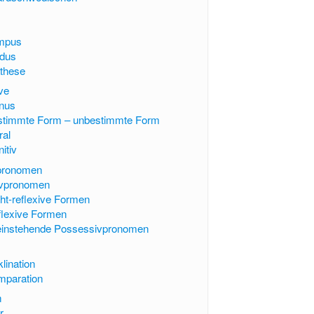
mpus
dus
these
ve
nus
stimmte Form – unbestimmte Form
ral
itiv
pronomen
vpronomen
ht-reflexive Formen
flexive Formen
leinstehende Possessivpronomen
lination
mparation
n
r