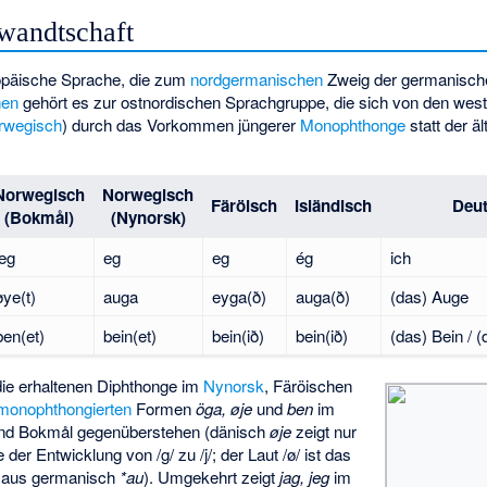
wandtschaft
ropäische Sprache, die zum
nordgermanischen
Zweig der germanisch
hen
gehört es zur ostnordischen Sprachgruppe, die sich von den we
rwegisch
) durch das Vorkommen jüngerer
Monophthonge
statt der ä
Norwegisch
Norwegisch
Färöisch
Isländisch
Deu
(Bokmål)
(Nynorsk)
jeg
eg
eg
ég
ich
øye(t)
auga
eyga(ð)
auga(ð)
(das) Auge
ben(et)
bein(et)
bein(ið)
bein(ið)
(das) Bein / 
ie erhaltenen Diphthonge im
Nynorsk
, Färöischen
monophthongierten
Formen
öga, øje
und
ben
im
nd Bokmål gegenüberstehen (dänisch
øje
zeigt nur
der Entwicklung von /g/ zu /j/; der Laut /ø/ ist das
 aus germanisch
*au
). Umgekehrt zeigt
jag, jeg
im