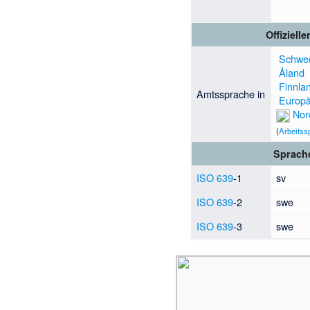
Offizielle
Schwe
Åland
Finnla
Amtssprache in
Europä
Nor
(
Arbeitss
Sprach
ISO 639
-1
sv
ISO 639
-2
swe
ISO 639
-3
swe