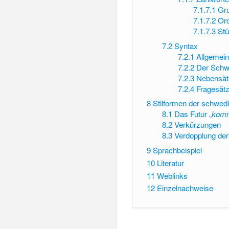
7.1.7.1
Gru
7.1.7.2
Ord
7.1.7.3
St
7.2
Syntax
7.2.1
Allgemein
7.2.2
Der Schwe
7.2.3
Nebensät
7.2.4
Fragesät
8
Stilformen der schwed
8.1
Das Futur „
komm
8.2
Verkürzungen
8.3
Verdopplung de
9
Sprachbeispiel
10
Literatur
11
Weblinks
12
Einzelnachweise