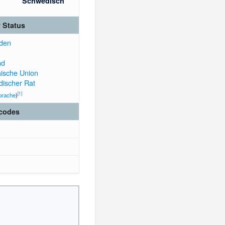
Schwedisch
r Status
den
nd
ische Union
discher Rat
[
1
]
prache
)
codes