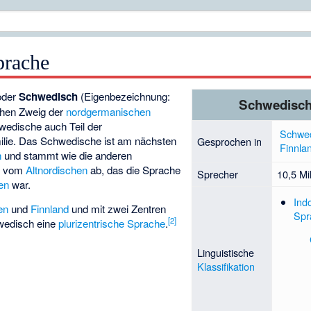
prache
der
Schwedisch
(Eigenbezeichnung:
Schwedisc
ichen Zweig der
nordgermanischen
hwedische auch Teil der
Schwe
lie. Das Schwedische ist am nächsten
Gesprochen in
Finnla
n
und stammt wie die anderen
n vom
Altnordischen
ab, das die Sprache
Sprecher
10,5 Mi
en
war.
Ind
en
und
Finnland
und mit zwei Zentren
Spr
[
2
]
hwedisch eine
plurizentrische Sprache
.
Linguistische
Klassifikation