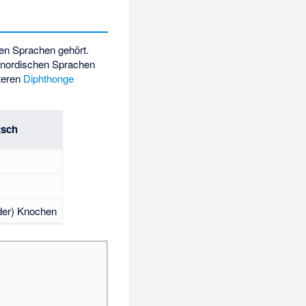
en Sprachen gehört.
stnordischen Sprachen
lteren
Diphthonge
tsch
(der) Knochen