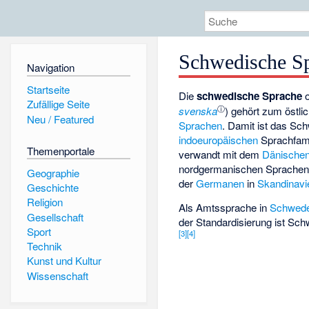
Schwedische S
Navigation
Startseite
Die
schwedische Sprache
o
Zufällige Seite
ⓘ
svenska
) gehört zum östl
Neu / Featured
Sprachen
. Damit ist das Sc
indoeuropäischen
Sprachfami
Themenportale
verwandt mit dem
Dänische
nordgermanischen Sprache
Geographie
der
Germanen
in
Skandinavi
Geschichte
Religion
Als Amtssprache in
Schwed
Gesellschaft
der Standardisierung ist Sc
Sport
[
3
]
[
4
]
Technik
Kunst und Kultur
Wissenschaft