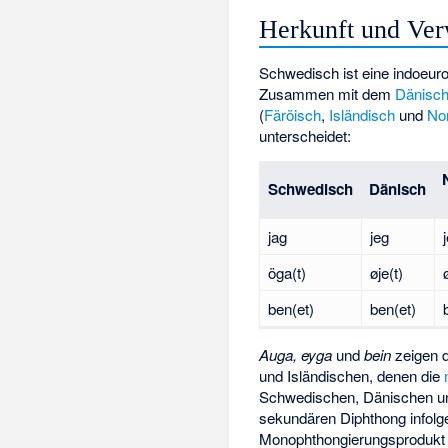
Herkunft und Ver
Schwedisch ist eine indoeu
Zusammen mit dem
Dänisc
(
Färöisch
,
Isländisch
und
No
unterscheidet:
Schwedisch
Dänisch
jag
jeg
öga(t)
øje(t)
ben(et)
ben(et)
Auga, eyga
und
bein
zeigen d
und Isländischen, denen die
Schwedischen, Dänischen u
sekundären Diphthong infolge 
Monophthongierungsprodukt