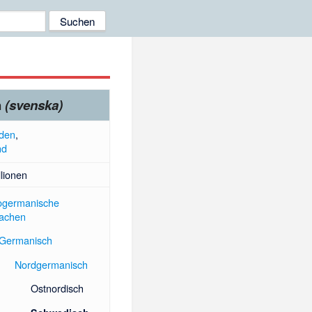
h
(svenska)
den
,
nd
llionen
ogermanische
achen
Germanisch
Nordgermanisch
Ostnordisch