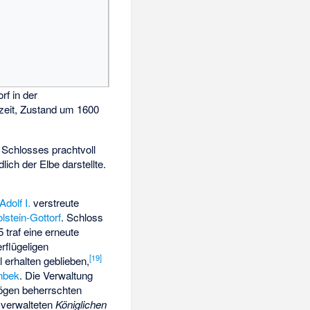
rf in der
eit, Zustand um 1600
Schlosses prachtvoll
ich der Elbe darstellte.
Adolf I.
verstreute
lstein-Gottorf
. Schloss
 traf eine erneute
rflügeligen
[
19
]
 erhalten geblieben,
nbek
. Die Verwaltung
rzögen beherrschten
verwalteten
Königlichen