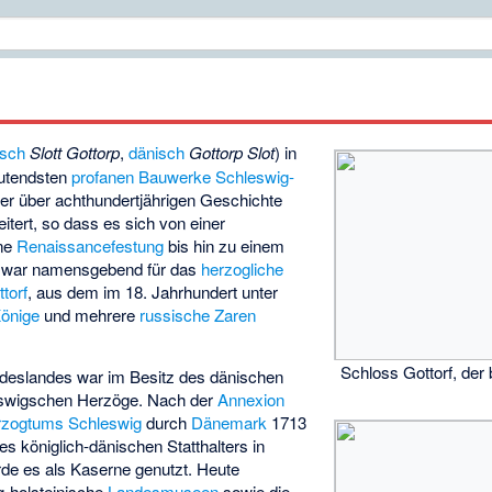
tsch
Slott Gottorp
,
dänisch
Gottorp Slot
) in
eutendsten
profanen Bauwerke
Schleswig-
er über achthundertjährigen Geschichte
tert, so dass es sich von einer
ine
Renaissancefestung
bis hin zu einem
 war namensgebend für das
herzogliche
torf
, aus dem im 18. Jahrhundert unter
önige
und mehrere
russische Zaren
Schloss Gottorf, der
deslandes war im Besitz des dänischen
eswigschen Herzöge. Nach der
Annexion
rzogtums Schleswig
durch
Dänemark
1713
es königlich-dänischen Statthalters in
de es als Kaserne genutzt. Heute
g-holsteinische
Landesmuseen
sowie die