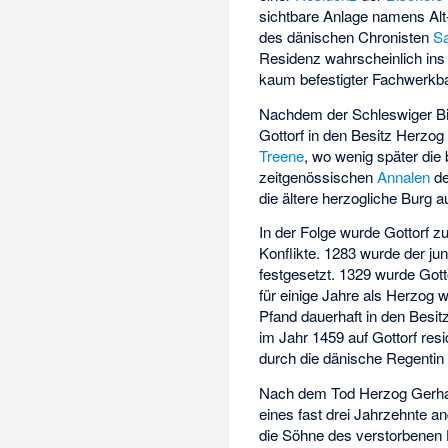
sichtbare Anlage namens Al
des dänischen Chronisten
S
Residenz wahrscheinlich ins 
kaum befestigter Fachwerkb
Nachdem der Schleswiger B
Gottorf in den Besitz Herzo
Treene
, wo wenig später die
zeitgenössischen
Annalen
d
die ältere herzogliche Burg a
In der Folge wurde Gottorf 
Konflikte. 1283 wurde der j
festgesetzt. 1329 wurde Gotto
für einige Jahre als Herzog 
Pfand dauerhaft in den Besit
im Jahr 1459 auf Gottorf res
durch die dänische Regenti
Nach dem Tod Herzog Gerha
eines fast drei Jahrzehnte 
die Söhne des verstorbenen H