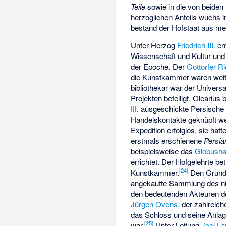
Teile
sowie in die von beiden 
herzoglichen Anteils wuchs i
bestand der Hofstaat aus me
Unter Herzog
Friedrich III.
ent
Wissenschaft und Kultur un
der Epoche. Der
Gottorfer R
die Kunstkammer waren weit
bibliothekar war der Univers
Projekten beteiligt. Olearius
III. ausgeschickte Persisch
Handelskontakte geknüpft wer
Expedition erfolglos, sie hatt
erstmals erschienene
Persia
beispielsweise das
Globush
errichtet. Der Hofgelehrte be
[
24
]
Kunstkammer.
Den Grunds
angekaufte Sammlung des ni
den bedeutenden Akteuren der
Jürgen Ovens
, der zahlrei
das Schloss und seine Anlagen
[
25
]
war.
Unter Leitung
Joel La