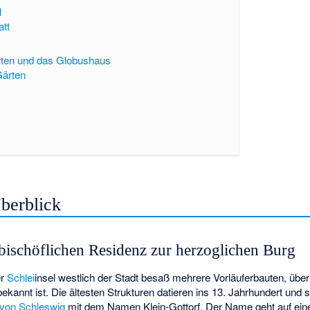
l
att
ten und das Globushaus
Gärten
berblick
r bischöflichen Residenz zur herzoglichen Burg
er
Schlei
insel westlich der Stadt besaß mehrere Vorläuferbauten, übe
ekannt ist. Die ältesten Strukturen datieren ins 13. Jahrhundert u
 von Schleswig
mit dem Namen Klein-Gottorf. Der Name geht auf eine