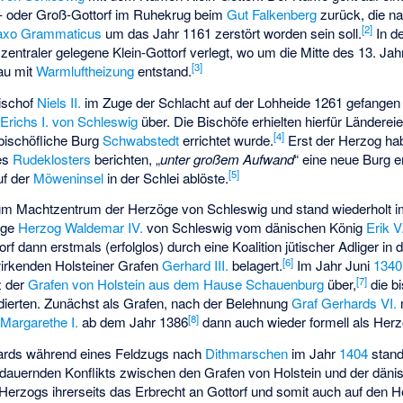
t- oder Groß-Gottorf im Ruhekrug beim
Gut Falkenberg
zurück, die na
[
2
]
axo Grammaticus
um das Jahr 1161 zerstört worden sein soll.
In d
zentraler gelegene Klein-Gottorf verlegt, wo um die Mitte des 13. Ja
[
3
]
au mit
Warmluftheizung
entstand.
ischof
Niels II.
im Zuge der Schlacht auf der
Lohheide
1261 gefangen
g
Erichs I. von Schleswig
über. Die Bischöfe erhielten hierfür Länderei
[
4
]
 bischöfliche Burg
Schwabstedt
errichtet wurde.
Erst der Herzog hab
es
Rudeklosters
berichten, „
unter großem Aufwand
“ eine neue Burg e
[
5
]
uf der
Möweninsel
in der Schlei ablöste.
zum Machtzentrum der Herzöge von Schleswig und stand wiederholt im
unge
Herzog Waldemar IV.
von Schleswig vom dänischen König
Erik V
rf dann erstmals (erfolglos) durch eine Koalition jütischer Adliger i
[
6
]
wirkenden Holsteiner Grafen
Gerhard III.
belagert.
Im Jahr Juni
1340
[
7
]
z der
Grafen von Holstein aus dem Hause Schauenburg
über,
die b
idierten. Zunächst als Grafen, nach der Belehnung
Graf Gerhards VI.
[
8
]
n
Margarethe I.
ab dem Jahr 1386
dann auch wieder formell als Herz
rds während eines Feldzugs nach
Dithmarschen
im Jahr
1404
stand
andauernden Konflikts zwischen den Grafen von Holstein und der dän
erzogs ihrerseits das Erbrecht an Gottorf und somit auch auf den He