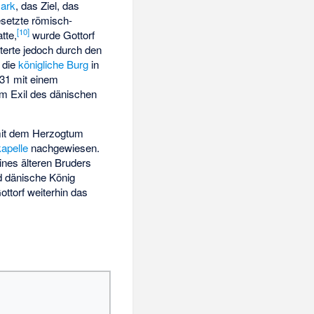
mark
, das Ziel, das
esetzte römisch-
[
10
]
tte,
wurde Gottorf
terte jedoch durch den
s die
königliche Burg
in
31 mit einem
um Exil des dänischen
mit dem Herzogtum
apelle
nachgewiesen.
ines älteren Bruders
d dänische König
ottorf weiterhin das