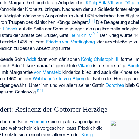
entin Margarethe I. und deren Adoptivsohn,
König Erik VII. von Däne
ontrolle der Krone zu bringen. Nachdem der als Schiedsrichter eing
e königlich-dänischen Ansprüche im Juni 1424 wiederholt bestätigt ha
[
11
]
rch Truppen des dänischen Königs belagert.
Die Belagerung schei
m
Lübeck
auf die Seite der Schauenburger, die nun ihrerseits erfolglo
[
12
]
 starb der älteste der Brüder, Graf
Heinrich IV.
Der Krieg wurde 14
und endete 1435 mit dem
Frieden von Vordingborg
, der anschließend z
endlich zu dessen Absetzung führte.
 lebende Sohn
Adolf
dann vom dänischen
König Christoph III.
formell 
urch Adolf I. kurz darauf eingerichtete
Vikarie
ist erstmals eine
Burgk
s mit Margarethe
von Mansfeld
kinderlos blieb und auch die Kinder se
rde 1460 mit der
Wahlhandfeste von Ripen
der Neffe des Herzogs un
lger gewählt. Unter ihm und vor allem seiner Gattin
Dorothea
blieb G
[
14
]
zogtums Schleswig.
dert: Residenz der Gottorfer Herzöge
tgeborene Sohn
Friedrich
seine späten Jugendjahre
atte wahrscheinlich vorgesehen, dass Friedrich die
1 setzte sich jedoch sein älterer Bruder
König