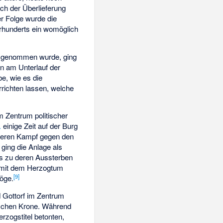
ch der Überlieferung
er Folge wurde die
hrhunderts ein womöglich
 genommen wurde, ging
en am Unterlauf der
e, wie es die
rrichten lassen, welche
 Zentrum politischer
.
einige Zeit auf der Burg
n deren Kampf gegen den
ging die Anlage als
is zu deren Aussterben
mit dem Herzogtum
[
9
]
öge.
 Gottorf im Zentrum
ischen Krone. Während
rzogstitel betonten,