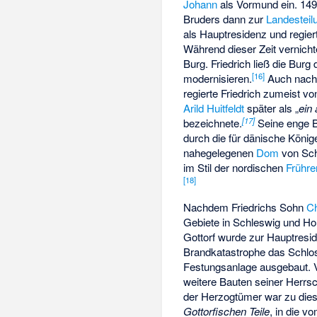
Johann
als Vormund ein. 1490
Bruders dann zur
Landesteil
als Hauptresidenz und regier
Während dieser Zeit vernichte
Burg. Friedrich ließ die Bur
[
16
]
modernisieren.
Auch nach
regierte Friedrich zumeist vo
Arild Huitfeldt
später als „
ein
[
17
]
bezeichnete.
Seine enge Be
durch die für dänische Köni
nahegelegenen
Dom
von Sch
im Stil der nordischen
Frühre
[
18
]
Nachdem Friedrichs Sohn
Ch
Gebiete in Schleswig und Ho
Gottorf wurde zur Hauptresi
Brandkatastrophe das Schloss
Festungsanlage ausgebaut. Vo
weitere Bauten seiner Herr
der Herzogtümer war zu diese
Gottorfischen Teile
, in die 