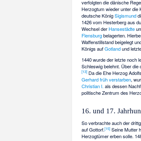
verfolgten die dänische Reg
Herzogtum wieder unter die K
deutsche König
Sigismund
di
1426 vom
Hesterberg
aus du
Wechsel der
Hansestädte
u
Flensburg
belagerten. Hierbei
Waffenstillstand beigelegt 
Königs auf
Gotland
und letzt
1440 wurde der letzte noch
Schleswig belehnt. Über die d
[
13
]
Da die Ehe Herzog Adolf
Gerhard
früh verstarben
, wu
Christian I.
als dessen Nachfo
politische Zentrum des Her
16. und 17. Jahrhun
So verbrachte auch der drit
[
15
]
auf Gottorf.
Seine Mutter h
Herzogtümer erben solle. 148