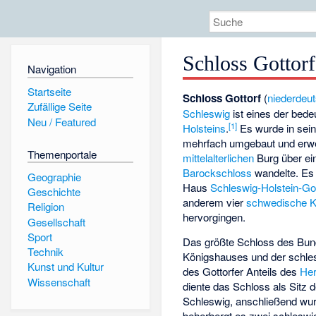
Schloss Gottorf
Navigation
Startseite
Schloss Gottorf
(
niederdeu
Zufällige Seite
Schleswig
ist eines der bed
Neu / Featured
[
1
]
Holsteins
.
Es wurde in sein
mehrfach umgebaut und erwei
Themenportale
mittelalterlichen
Burg über e
Barockschloss
wandelte. Es
Geographie
Haus
Schleswig-Holstein-Got
Geschichte
anderem vier
schwedische K
Religion
hervorgingen.
Gesellschaft
Sport
Das größte Schloss des Bun
Technik
Königshauses und der schl
Kunst und Kultur
des Gottorfer Anteils des
He
Wissenschaft
diente das Schloss als Sitz d
Schleswig, anschließend wur
beherbergt es zwei schleswi