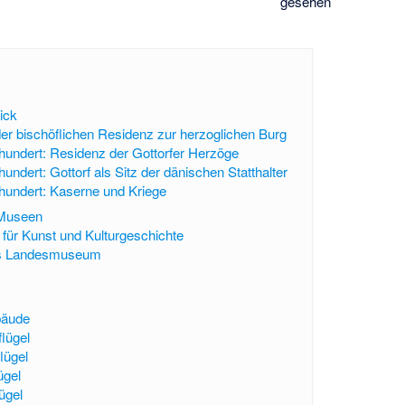
gesehen
ick
 der bischöflichen Residenz zur herzoglichen Burg
rhundert: Residenz der Gottorfer Herzöge
hundert: Gottorf als Sitz der dänischen Statthalter
rhundert: Kaserne und Kriege
 Museen
ür Kunst und Kulturgeschichte
es Landesmuseum
bäude
lügel
lügel
ügel
ügel