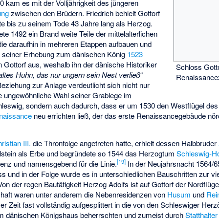
 kam es mit der Volljährigkeit des jüngeren
ung
zwischen den Brüdern. Friedrich behielt Gottorf
te bis zu seinem Tode 43 Jahre lang als Herzog.
te 1492 ein Brand weite Teile der mittelalterlichen
g die daraufhin in mehreren Etappen aufbauen und
 seiner Erhebung zum dänischen König
1523
n Gottorf aus, weshalb ihn der dänische Historiker
Schloss Gotto
 altes Huhn, das nur ungern sein Nest verließ
“
Renaissancez
ziehung zur Anlage verdeutlicht sich nicht nur
ge ungewöhnliche Wahl seiner Grablege im
leswig, sondern auch dadurch, dass er um 1530 den Westflügel des 
naissance
neu errichten ließ, der das erste Renaissancegebäude nördl
ristian III.
die Thronfolge angetreten hatte, erhielt dessen Halbbruder
lstein als Erbe und begründete so 1544 das Herzogtum
Schleswig-Ho
[
19
]
denz und namensgebend für die Linie.
In der Neujahrsnacht 1564/65
 und in der Folge wurde es in unterschiedlichen Bauschritten zur vie
n der regen Bautätigkeit Herzog Adolfs ist auf Gottorf der Nordflügel
schaft waren unter anderem die Nebenresidenzen von
Husum
und
Rei
r Zeit fast vollständig aufgesplittert in die von den Schleswiger He
vom dänischen Königshaus beherrschten und zumeist durch
Statthalter