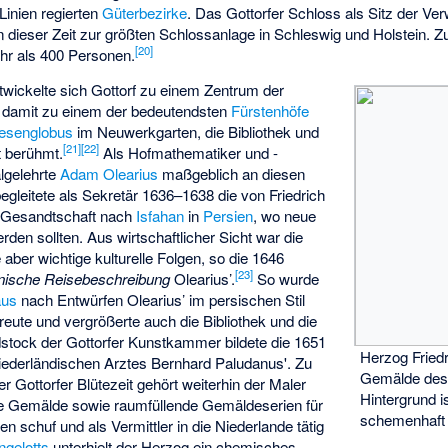
Linien regierten
Güterbezirke
. Das Gottorfer Schloss als Sitz der Ve
n dieser Zeit zur größten Schlossanlage in Schleswig und Holstein. Z
[
20
]
hr als 400 Personen.
wickelte sich Gottorf zu einem Zentrum der
d damit zu einem der bedeutendsten
Fürstenhöfe
iesenglobus
im Neuwerkgarten, die Bibliothek und
[
21
]
[
22
]
 berühmt.
Als Hofmathematiker und -
algelehrte
Adam Olearius
maßgeblich an diesen
 begleitete als Sekretär 1636–1638 die von Friedrich
e Gesandtschaft nach
Isfahan
in
Persien
, wo neue
den sollten. Aus wirtschaftlicher Sicht war die
e aber wichtige kulturelle Folgen, so die 1646
[
23
]
nische Reisebeschreibung
Olearius’.
So wurde
aus
nach Entwürfen Olearius’ im persischen Stil
treute und vergrößerte auch die Bibliothek und die
tock der Gottorfer Kunstkammer bildete die 1651
Herzog Friedr
ederländischen Arztes
Bernhard Paludanus'
. Zu
Gemälde des 
 Gottorfer Blütezeit gehört weiterhin der Maler
Hintergrund 
che Gemälde sowie raumfüllende Gemäldeserien für
schemenhaft
 schuf und als Vermittler in die Niederlande tätig
ngelotts
unterhielt der Herzog ein chemisches