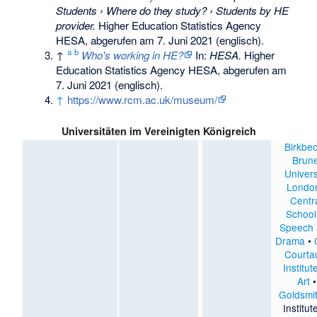
Students › Where do they study? › Students by HE
provider.
Higher Education Statistics Agency
HESA,
abgerufen am 7. Juni 2021
(englisch).
a
b
↑
Who's working in HE?
In:
HESA.
Higher
Education Statistics Agency HESA,
abgerufen am
7. Juni 2021
(englisch).
↑
https://www.rcm.ac.uk/museum/
Universitäten im Vereinigten Königreich
Birkbe
Brune
Univers
Londo
Centr
School
Speech
Drama
•
Courta
Institut
Art
•
Goldsmi
Institut