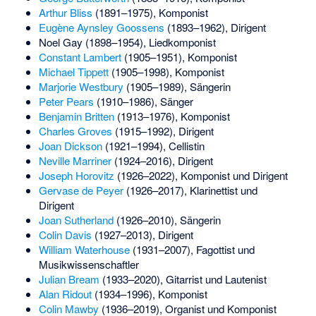
Arthur Bliss
(1891–1975), Komponist
Eugène Aynsley Goossens
(1893–1962), Dirigent
Noel Gay
(1898–1954), Liedkomponist
Constant Lambert
(1905–1951), Komponist
Michael Tippett
(1905–1998), Komponist
Marjorie Westbury
(1905–1989), Sängerin
Peter Pears
(1910–1986), Sänger
Benjamin Britten
(1913–1976), Komponist
Charles Groves
(1915–1992), Dirigent
Joan Dickson
(1921–1994), Cellistin
Neville Marriner
(1924–2016), Dirigent
Joseph Horovitz
(1926–2022), Komponist und Dirigent
Gervase de Peyer
(1926–2017), Klarinettist und
Dirigent
Joan Sutherland
(1926–2010), Sängerin
Colin Davis
(1927–2013), Dirigent
William Waterhouse
(1931–2007), Fagottist und
Musikwissenschaftler
Julian Bream
(1933–2020), Gitarrist und Lautenist
Alan Ridout
(1934–1996), Komponist
Colin Mawby
(1936–2019), Organist und Komponist