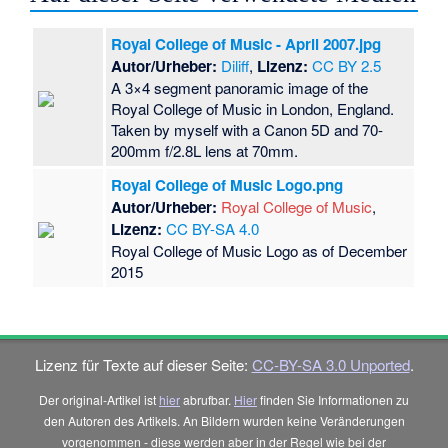
Royal College of Music - April 2007.jpg
Autor/Urheber:
Diliff
,
Lizenz:
CC BY 2.5
A 3×4 segment panoramic image of the
Royal College of Music in London, England.
Taken by myself with a Canon 5D and 70-
200mm f/2.8L lens at 70mm.
Royal College of Music Logo.png
Autor/Urheber:
Royal College of Music
,
Lizenz:
CC BY-SA 4.0
Royal College of Music Logo as of December
2015
Lizenz für Texte auf dieser Seite:
CC-BY-SA 3.0 Unported
.
Der original-Artikel ist
hier
abrufbar.
Hier
finden Sie Informationen zu
den Autoren des Artikels. An Bildern wurden keine Veränderungen
vorgenommen - diese werden aber in der Regel wie bei der