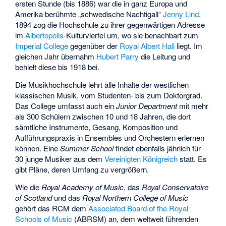
ersten Stunde (bis 1886) war die in ganz Europa und
Amerika berühmte „schwedische Nachtigall“
Jenny Lind
.
1894 zog die Hochschule zu ihrer gegenwärtigen Adresse
im
Albertopolis
-Kulturviertel um, wo sie benachbart zum
Imperial College
gegenüber der
Royal Albert Hall
liegt. Im
gleichen Jahr übernahm
Hubert Parry
die Leitung und
behielt diese bis 1918 bei.
Die Musikhochschule lehrt alle Inhalte der westlichen
klassischen Musik, vom Studenten- bis zum Doktorgrad.
Das College umfasst auch ein
Junior Department
mit mehr
als 300 Schülern zwischen 10 und 18 Jahren, die dort
sämtliche Instrumente, Gesang, Komposition und
Aufführungspraxis in Ensembles und Orchestern erlernen
können. Eine
Summer School
findet ebenfalls jährlich für
30 junge Musiker aus dem
Vereinigten Königreich
statt. Es
gibt Pläne, deren Umfang zu vergrößern.
Wie die
Royal Academy of Music
, das
Royal Conservatoire
of Scotland
und das
Royal Northern College of Music
gehört das RCM dem
Associated Board of the Royal
Schools of Music
(ABRSM) an, dem weltweit führenden