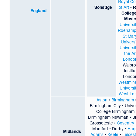
Royal Co
of Art
•
Sonstige
R
England
College
Musi
Universi
Roehamp
St Mar
Universi
Universi
the Ar
Londo
Walbr
Institu
Londo
Westmins
Universi
West Lo
Aston
•
Birmingham
Birmingham City
•
Unive
College Birmingham
Birmingham Newman
•
B
Grosseteste
•
Coventry
Montfort
•
Derby
•
Har
Midlands
Adams
•
Keele
•
Leices