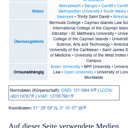
Aberystwyth
•
Bangor
•
Cardiff
•
Cardif
Metropolitan University
•
South Wales
Wales
Swansea
•
Trinity Saint David
•
Wrexha
Bermuda College
•
Cayman Islands Law Sc
International College of the Cayman Isla
Gibraltar
•
St. Matthew's University
•
Unive
College of the Cayman Islands
•
Universit
Überseegebiete
Science, Arts and Technology
•
Americ
University of the Caribbean
•
Saint James S
of Medicine
•
University of the West Indies
Campus
Arden University
•
BPP University
•
Univers
Law
•
Open University
•
University of Lo
Ortsunabhängig
Worldwide
Normdaten (Körperschaft):
GND
:
1211884-9
|
LCCN
:
n80119787
|
VIAF
:
127957981
Koordinaten:
51° 29′ 59″
N
,
0° 10′ 37″
W
Auf dieser Seite verwendete Medien