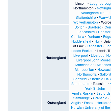
Lincoln
•
Loughboroug
Northampton
•
Notting
Nottingham Trent
•
Staffordshire
•
Warwic
Wolverhampton
•
Worce
Bolton
•
Bradford
•
Cen
Lancashire
•
Chester
Cumbria
•
Durham
•
Edge 
Huddersfield
•
Hull
•
Univ
of Law
•
Lancaster
•
Le
Leeds Beckett
•
Leeds Tri
Liverpool
•
Liverpool H
Nordengland
Liverpool John Moore
Manchester
•
Manches
Metropolitan
•
Newcast
Northumbria
•
Salford
Sheffield
•
Sheffield Hal
Sunderland
•
Teesside
•
York St John
Anglia Ruskin
•
Bedfords
Cambridge
•
Cranfield
•
Ostengland
Anglia
•
Essex
•
Hertfords
Norwich University of the