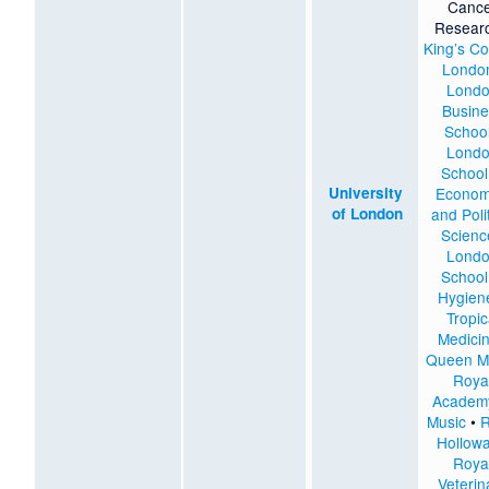
Canc
Resear
King’s Co
Londo
Lond
Busine
Schoo
Lond
School
University
Econom
of London
and Polit
Scienc
Lond
School
Hygien
Tropic
Medici
Queen M
Roya
Academ
Music
•
R
Hollow
Roya
Veterin