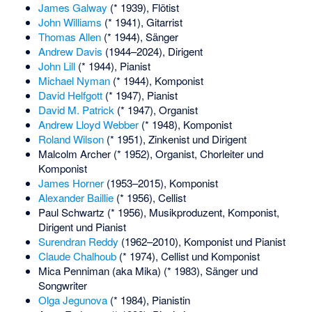
James Galway
(* 1939), Flötist
John Williams
(* 1941), Gitarrist
Thomas Allen
(* 1944), Sänger
Andrew Davis
(1944–2024), Dirigent
John Lill
(* 1944), Pianist
Michael Nyman
(* 1944), Komponist
David Helfgott
(* 1947), Pianist
David M. Patrick
(* 1947), Organist
Andrew Lloyd Webber
(* 1948), Komponist
Roland Wilson
(* 1951), Zinkenist und Dirigent
Malcolm Archer
(* 1952), Organist, Chorleiter und
Komponist
James Horner
(1953–2015), Komponist
Alexander Baillie
(* 1956), Cellist
Paul Schwartz
(* 1956), Musikproduzent, Komponist,
Dirigent und Pianist
Surendran Reddy
(1962–2010), Komponist und Pianist
Claude Chalhoub
(* 1974), Cellist und Komponist
Mica Penniman
(aka Mika) (* 1983), Sänger und
Songwriter
Olga Jegunova
(* 1984), Pianistin