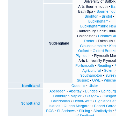
University of Suffolk
Arts Bournemouth
•
Ba
Bath Spa
•
Bournemou
Brighton
•
Bristol
•
Buckingham
•
Buckinghamshire Ne
Canterbury Christ Chur
Chichester
•
Creative A
Exeter
•
Falmouth
•
Südengland
Gloucestershire
•
Ken
Oxford
•
Oxford Brook
Plymouth
•
Plymouth Mar
Arts University Plymou
Portsmouth
•
Reading
•
Agricultural
•
Solent
Southampton
•
Surre
Sussex
•
UWE
•
Winche
Queen’s
•
Ulster
Nordirland
Aberdeen
•
Abertay
•
Dundee
•
Edinbur
Edinburgh Napier
•
Glasgow
•
Glasgo
Caledonian
•
Heriot-Watt
•
Highlands a
Schottland
Islands
•
Queen Margaret
•
Robert Gord
RCS
•
St Andrews
•
Stirling
•
Strathclyde
•
of Scotland