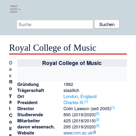
Royal College of Music
D
Royal College of Music
a
s
R
1882
Gründung
o
staatlich
Trägerschaft
y
London
,
England
Ort
a
[
1
]
Charles III.
President
[
1
]
l
Colin Lawson (seit 2005)
Director
[
2
]
890 (2019/2020)
Studierende
C
[
3
]
425 (2018/2019)
Mitarbeiter
o
[
3
]
295 (2019/2020)
davon wissensch.
ll
www.rcm.ac.uk
Website
e