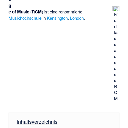
g
e of Music
(
RCM
) ist eine renommierte
Fr
Musikhochschule
in
Kensington
,
London
.
o
nt
fa
s
s
a
d
e
d
e
s
R
C
M
Inhaltsverzeichnis