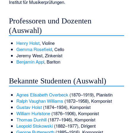
Institut für Musikerprüfungen.
Professoren und Dozenten
(Auswahl)
Henry Holst
, Violine
Gemma Rosefield
, Cello
Jeremy West
, Zinkenist
Benjamin Appl
, Bariton
Bekannte Studenten (Auswahl)
Agnes Elisabeth Overbeck
(1870–1919), Pianistin
Ralph Vaughan Williams
(1872–1958), Komponist
Gustav Holst
(1874–1934), Komponist
William Hurlstone
(1876–1906), Komponist
Thomas Dunhill
(1877–1946), Komponist
Leopold Stokowski
(1882–1977), Dirigent
George Butterworth
(1885–1916), Komponist