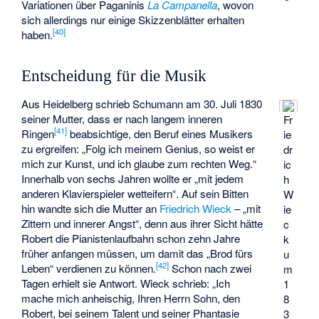
Variationen über Paganinis
La Campanella
, wovon
sich allerdings nur einige Skizzenblätter erhalten
[
40
]
haben.
Entscheidung für die Musik
Aus Heidelberg schrieb Schumann am 30. Juli 1830
seiner Mutter, dass er nach langem inneren
Fr
[
41
]
Ringen
beabsichtige, den Beruf eines Musikers
ie
zu ergreifen: „Folg ich meinem Genius, so weist er
dr
mich zur Kunst, und ich glaube zum rechten Weg.“
ic
Innerhalb von sechs Jahren wollte er „mit jedem
h
anderen Klavierspieler wetteifern“. Auf sein Bitten
W
hin wandte sich die Mutter an
Friedrich Wieck
– „mit
ie
Zittern und innerer Angst“, denn aus ihrer Sicht hätte
c
Robert die Pianistenlaufbahn schon zehn Jahre
k
früher anfangen müssen, um damit das „Brod fürs
u
[
42
]
Leben“ verdienen zu können.
Schon nach zwei
m
Tagen erhielt sie Antwort. Wieck schrieb: „Ich
1
mache mich anheischig, Ihren Herrn Sohn, den
8
Robert, bei seinem Talent und seiner Phantasie
3