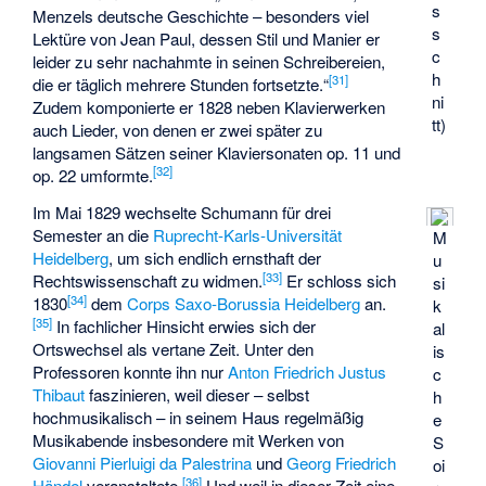
s
Menzels deutsche Geschichte – besonders viel
s
Lektüre von Jean Paul, dessen Stil und Manier er
c
leider zu sehr nachahmte in seinen Schreibereien,
h
[
31
]
die er täglich mehrere Stunden fortsetzte.“
ni
Zudem komponierte er 1828 neben Klavierwerken
tt)
auch Lieder, von denen er zwei später zu
langsamen Sätzen seiner Klaviersonaten op. 11 und
[
32
]
op. 22 umformte.
Im Mai 1829 wechselte Schumann für drei
Semester an die
Ruprecht-Karls-Universität
M
Heidelberg
, um sich endlich ernsthaft der
u
[
33
]
Rechtswissenschaft zu widmen.
Er schloss sich
si
[
34
]
1830
dem
Corps Saxo-Borussia Heidelberg
an.
k
[
35
]
In fachlicher Hinsicht erwies sich der
al
Ortswechsel als vertane Zeit. Unter den
is
Professoren konnte ihn nur
Anton Friedrich Justus
c
Thibaut
faszinieren, weil dieser – selbst
h
hochmusikalisch – in seinem Haus regelmäßig
e
Musikabende insbesondere mit Werken von
S
Giovanni Pierluigi da Palestrina
und
Georg Friedrich
oi
[
36
]
Händel
veranstaltete.
Und weil in dieser Zeit eine