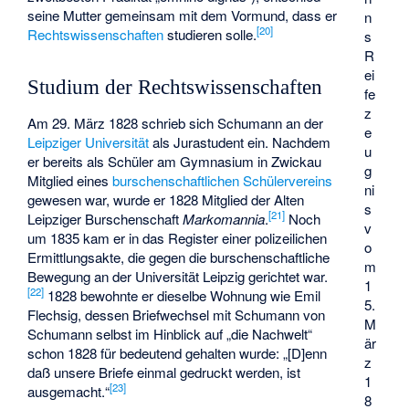
seine Mutter gemeinsam mit dem Vormund, dass er
n
[
20
]
Rechtswissenschaften
studieren solle.
s
R
ei
Studium der Rechtswissenschaften
fe
z
Am 29. März 1828 schrieb sich Schumann an der
e
Leipziger Universität
als Jurastudent ein. Nachdem
u
er bereits als Schüler am Gymnasium in Zwickau
g
Mitglied eines
burschenschaftlichen
Schülervereins
ni
gewesen war, wurde er 1828 Mitglied der Alten
s
[
21
]
Leipziger Burschenschaft
Markomannia
.
Noch
v
um 1835 kam er in das Register einer polizeilichen
o
Ermittlungsakte, die gegen die burschenschaftliche
m
Bewegung an der Universität Leipzig gerichtet war.
1
[
22
]
1828 bewohnte er dieselbe Wohnung wie Emil
5.
Flechsig, dessen Briefwechsel mit Schumann von
M
Schumann selbst im Hinblick auf „die Nachwelt“
är
schon 1828 für bedeutend gehalten wurde: „[D]enn
z
daß unsere Briefe einmal gedruckt werden, ist
1
[
23
]
ausgemacht.“
8