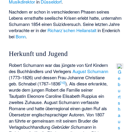
Musikdirektor
in
Düsseldorf
.
Nachdem er schon in verschiedenen Phasen seines
Lebens ernsthafte seelische Krisen erlebt hatte, unternahm
Schumann 1854 einen Suizidversuch. Seine letzten Jahre
verbrachte er in der
Richarz’schen
Heilanstalt
in Endenich
bei
Bonn
.
Herkunft und Jugend
Robert Schumann war das jüngste von fünf Kindern
des Buchhändlers und Verlegers
August Schumann
G
(1773–1826) und dessen Frau
Johanne Christiane
e
[
10
]
geb. Schnabel
(1767–1836
). Als diese erkrankte,
b
wurde dem jungen Robert die
Familie seiner
u
Taufpatin Eleonore Caroline Elisabeth Ruppius
ein
rt
zweites Zuhause. August Schumann verfasste
s
Romane und hatte überregional einen guten Ruf als
h
Übersetzer englischsprachiger Autoren. Von 1807
a
an führte er gemeinsam mit seinem Bruder die
u
Verlagsbuchhandlung
Gebrüder Schumann
in
s