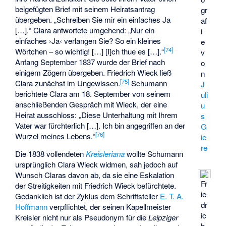
beigefügten Brief mit seinem Heiratsantrag
gr
übergeben. „Schreiben Sie mir ein einfaches Ja
af
[…].“ Clara antwortete umgehend: „Nur ein
i
einfaches ›Ja‹ verlangen Sie? So ein kleines
e
[
74
]
Wörtchen – so wichtig! […] [I]ch thue es […].“
v
Anfang September 1837 wurde der Brief nach
o
einigem Zögern übergeben. Friedrich Wieck ließ
n
[
75
]
Clara zunächst im Ungewissen.
Schumann
J
berichtete Clara am 18. September von seinem
uli
anschließenden Gespräch mit Wieck, der eine
u
Heirat ausschloss: „Diese Unterhaltung mit Ihrem
s
Vater war fürchterlich […]. Ich bin angegriffen an der
G
[
76
]
Wurzel meines Lebens.“
ie
re
Die 1838 vollendeten
Kreisleriana
wollte Schumann
ursprünglich Clara Wieck widmen, sah jedoch auf
Wunsch Claras davon ab, da sie eine Eskalation
Fr
der Streitigkeiten mit Friedrich Wieck befürchtete.
ie
Gedanklich ist der Zyklus dem Schriftsteller
E. T. A.
dr
Hoffmann
verpflichtet, der seinen Kapellmeister
ic
Kreisler nicht nur als Pseudonym für die
Leipziger
h