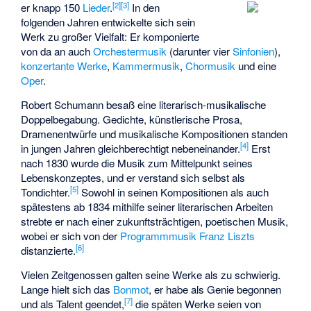
[
2
]
[
3
]
er knapp 150
Lieder
.
In den
folgenden Jahren entwickelte sich sein
Werk zu großer Vielfalt: Er komponierte
von da an auch
Orchestermusik
(darunter vier
Sinfonien
),
konzertante Werke
,
Kammermusik
,
Chormusik
und eine
Oper
.
Robert Schumann besaß eine literarisch-musikalische
Doppelbegabung. Gedichte, künstlerische Prosa,
Dramenentwürfe und musikalische Kompositionen standen
[
4
]
in jungen Jahren gleichberechtigt nebeneinander.
Erst
nach 1830 wurde die Musik zum Mittelpunkt seines
Lebenskonzeptes, und er verstand sich selbst als
[
5
]
Tondichter.
Sowohl in seinen Kompositionen als auch
spätestens ab 1834 mithilfe seiner literarischen Arbeiten
strebte er nach einer zukunftsträchtigen, poetischen Musik,
wobei er sich von der
Programmmusik
Franz Liszts
[
6
]
distanzierte.
Vielen Zeitgenossen galten seine Werke als zu schwierig.
Lange hielt sich das
Bonmot
, er habe als Genie begonnen
[
7
]
und als Talent geendet,
die späten Werke seien von