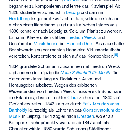
begann er zu komponieren und lernte das Klavierspiel. Ab
1828 studierte er zunächst in
Leipzig
und dann in
Heidelberg
insgesamt zwei Jahre Jura, widmete sich aber
mehr seinen literarischen und musikalischen Interessen.
1830 kehrte er nach Leipzig zurück, um Pianist zu werden.
Er nahm Klavierunterricht bei
Friedrich Wieck
und
Unterricht in
Musiktheorie
bei
Heinrich Dorn
. Als dauerhafte
Beschwerden an der rechten Hand eine Virtuosenlaufbahn
[
9
]
vereitelten, konzentrierte er sich auf das Komponieren.
1834 gründete Schumann zusammen mit Friedrich Wieck
und anderen in Leipzig die
Neue Zeitschrift für Musik
, für
die er zehn Jahre lang als Redakteur, Autor und
Herausgeber arbeitete. Wegen des erbitterten
Widerstandes von Friedrich Wieck musste sich Schumann
die Erlaubnis, dessen Tochter
Clara
zu heiraten, 1840 vor
Gericht erstreiten. 1843 kam er durch
Felix Mendelssohn
Bartholdy
kurzzeitig als Lehrer an das
Conservatorium der
Musik
in Leipzig. 1844 zog er nach
Dresden
, wo er als
Komponist sehr produktiv war und ab 1847 auch als
Chorleiter wirkte. 1850 wurde Schumann Städtischer