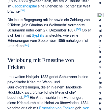
(1806–1838) gewesen sein, die am 2. Januar 1837
n
im
Jacobshospital
eine uneheliche Tochter zur Welt
[
57
]
brachte.
Die letzte Begegnung mit ihr sowie die Zahlung von
A
2 Talern „[a]n Charitas zu Weihnacht“ vermerkte
n
[
58
]
Schumann unter dem 27. Dezember 1837.
Ob er
al
sich bei ihr mit
Syphilis
ansteckte, wie seine
yt
Erinnerungen vom September 1855 nahelegen, ist
is
[
59
]
umstritten.
c
h
e
Verlobung mit Ernestine von
A
Fricken
b
s
Im zweiten Halbjahr 1833 geriet Schumann in eine
c
psychische Krise mit Wahn- und
hr
Suizidvorstellungen, die er in einem Tagebuch-
ift
Rückblick als „fürchterlichste Melancholie“
d
[
60
]
beschrieb.
Ein Arzt machte ihm Hoffnungen,
er
diese Krise durch eine Heirat zu überwinden. 1834
F
verlobte er sich mit
Ernestine von Fricken
geb.
von
u