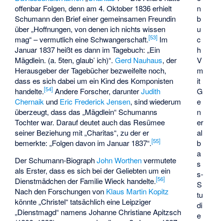
n
offenbar Folgen, denn am 4. Oktober 1836 erhielt
b
Schumann den Brief einer gemeinsamen Freundin
u
über „Hoffnungen, von denen ich nichts wissen
[
53
]
c
mag“ – vermutlich eine Schwangerschaft.
Im
h
Januar 1837 heißt es dann im Tagebuch: „Ein
V
Mägdlein. (a. 5ten, glaub’ ich)“.
Gerd Nauhaus
, der
m
Herausgeber der Tagebücher bezweifelte noch,
it
dass es sich dabei um ein Kind des Komponisten
[
54
]
G
handelte.
Andere Forscher, darunter
Judith
e
Chernaik
und
Eric Frederick Jensen
, sind wiederum
n
überzeugt, dass das „Mägdlein“ Schumanns
er
Tochter war. Darauf deutet auch das Resümee
al
seiner Beziehung mit „Charitas“, zu der er
[
55
]
b
bemerkte: „Folgen davon im Januar 1837“.
a
Der Schumann-Biograph
John Worthen
vermutete
s
als Erster, dass es sich bei der Geliebten um ein
s-
[
56
]
Dienstmädchen der Familie Wieck handelte.
S
Nach den Forschungen von
Klaus Martin Kopitz
tu
könnte „Christel“ tatsächlich eine Leipziger
di
„Dienstmagd“ namens Johanne Christiane Apitzsch
e