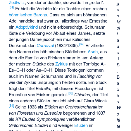
Zedtwitz
, von der er dachte, sie werde ihn „retten“.
g
[
61
]
Er hielt die Verlobte für die Tochter eines reichen
e
böhmischen
Barons
. Dass es sich um böhmischen
c-
Adel handelte, traf zwar zu, allerdings war Ernestine
M
ein
Adoptivkind
und nicht erbberechtigt. Schumann
ol
löste die Verlobung vor Ablauf eines Jahres, setzte
l
der jungen Dame jedoch ein musikalisches
a
[
62
]
Denkmal: den
Carnaval
(1834/1835).
Er zitierte
u
den Namen des böhmischen Städtchens
Asch
, aus
s
dem die Familie von Fricken stammte, am Anfang
J.
der meisten Stücke des
Zyklus
mit der Tonfolge A–
S
Es–C–H oder As–C–H. Diese Tonfolgen kommen
.
auch im Namen Schumanns und in
Fasching
vor,
B
wie der Zyklus ursprünglich heißen sollte. Ein Stück
a
trägt den Titel
Estrella
; mit diesem Pseudonym ist
c
[
63
]
Ernestine von Fricken gemeint.
Chiarina,
der Titel
h
eines anderen Stücks, bezieht sich auf Clara Wieck.
s
[
64
]
Seine 1833 als
Etüden im Orchestercharakter
W
von Florestan und Eusebius
begonnenen und 1837
o
als
XII Études Symphoniques
veröffentlichten
hl
Sinfonischen Etüden
sind weniger
Etüden
im
te