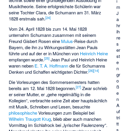
technik sowie einer grundlegenden Ausbildung in
i
Musiktheorie. Seine erfolgreichste Schülerin war
m
seine Tochter Clara, die Schumann am 31. März
J
[
24
]
1828 erstmals sah.
a
hr
Vom 24. April 1828 bis zum 14. Mai 1828
ih
unternahm Schumann zusammen mit seinem
re
Freund Gisbert Rosen eine
Mulus
-Reise durch
s
Bayern, die ihn zu Wirkungsstätten Jean Pauls
er
führte und auf der er in München von
Heinrich Heine
st
[
25
]
empfangen wurde.
Jean Paul und Heinrich Heine
e
waren neben
E. T. A. Hoffmann
die für Schumanns
n
[
26
]
[
14
]
Denken und Schaffen wichtigsten Dichter.
gr
o
Die Vorlesungen des Sommersemesters hatten
ß
[
27
]
bereits am 12. Mai 1828 begonnen.
Zwar schrieb
e
er seiner Mutter, er „gehe regelmäßig in die
n
Kollegien“, verbrachte seine Zeit aber hauptsächlich
A
mit Musik, Schreiben und Lesen, besuchte
uf
philosophische
Vorlesungen zum Beispiel bei
tri
Wilhelm Traugott Krug
, blieb aber auch manchen
tt
Vormittag im Schlafrock bei „lyrischer Faulenzerey“.
s