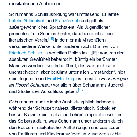
musikalischen Ambitionen.
Schumanns Schulausbildung war umfassend. Er lernte
Latein
,
Griechisch
und
Französisch
und galt als
außergewöhnliches Sprachtalent. Als Jugendlicher
gründete er ein Schulorchester, daneben auch einen
[
15
]
literarischen Verein,
in dem er mit Mitschülern
verschiedene Werke, unter anderem acht Dramen von
Friedrich Schiller
, in verteilten Rollen las. „[E]r war von der
absoluten Gewißheit beherrscht, künftig ein berühmter
Mann zu werden – worin berühmt, das war noch sehr
unentschieden, aber berühmt unter allen Umständen“, hielt
sein Jugendfreund
Emil Flechsig
fest, dessen
Erinnerungen
an Robert Schumann
vor allem über Schumanns Jugend-
[
16
]
und Studienzeit Aufschluss geben.
Schumanns musikalische Ausbildung blieb indessen
während der Schulzeit nahezu dilettantisch. Sobald er
besser Klavier spielte als sein Lehrer, empfahl dieser ihm
das Selbststudium, was Schumann unter anderem durch
den Besuch musikalischer Aufführungen und das Lesen
von Partituren und Klavierauszügen umzusetzen suchte.