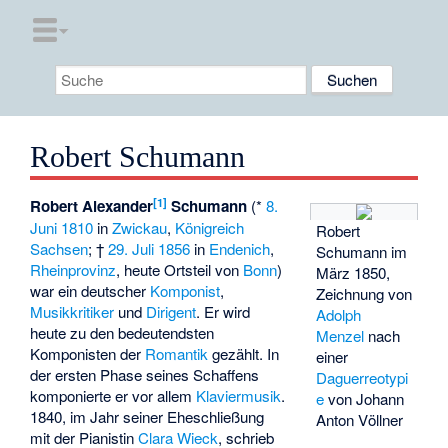
Robert Schumann
[
1
]
Robert Alexander
Schumann
(*
8.
Juni
1810
in
Zwickau
,
Königreich
Robert
Sachsen
; †
29. Juli
1856
in
Endenich
,
Schumann im
Rheinprovinz
, heute Ortsteil von
Bonn
)
März 1850,
war ein deutscher
Komponist
,
Zeichnung von
Musikkritiker
und
Dirigent
. Er wird
Adolph
heute zu den bedeutendsten
Menzel
nach
Komponisten der
Romantik
gezählt. In
einer
der ersten Phase seines Schaffens
Daguerreotypi
komponierte er vor allem
Klaviermusik
.
e
von Johann
1840, im Jahr seiner Eheschließung
Anton Völlner
mit der Pianistin
Clara Wieck
, schrieb