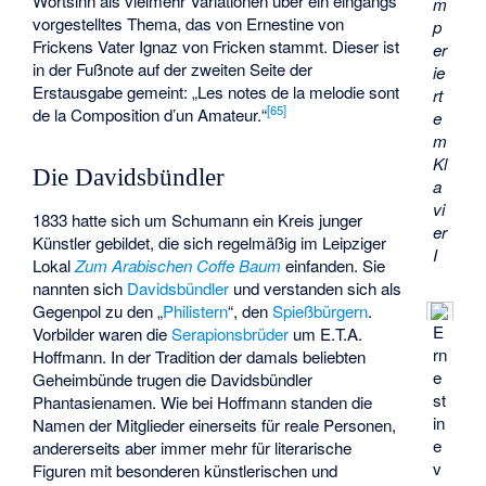
Wortsinn als vielmehr Variationen über ein eingangs
m
vorgestelltes Thema, das von Ernestine von
p
Frickens Vater Ignaz von Fricken stammt. Dieser ist
er
in der Fußnote auf der zweiten Seite der
ie
Erstausgabe gemeint: „Les notes de la melodie sont
rt
[
65
]
de la Composition d’un Amateur.“
e
m
Kl
Die Davidsbündler
a
vi
1833 hatte sich um Schumann ein Kreis junger
er
Künstler gebildet, die sich regelmäßig im Leipziger
I
Lokal
Zum Arabischen Coffe Baum
einfanden. Sie
nannten sich
Davidsbündler
und verstanden sich als
Gegenpol zu den „
Philistern
“, den
Spießbürgern
.
E
Vorbilder waren die
Serapionsbrüder
um E.T.A.
rn
Hoffmann. In der Tradition der damals beliebten
e
Geheimbünde trugen die Davidsbündler
st
Phantasienamen. Wie bei Hoffmann standen die
in
Namen der Mitglieder einerseits für reale Personen,
e
andererseits aber immer mehr für literarische
v
Figuren mit besonderen künstlerischen und