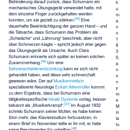
Behinderung darauf zurück, dass Schumann ein
h
mechanisches Übungsgerät verwendet hatte, mit
u
dem einzelne Finger zurückgehalten werden
m
[
45
]
konnten, um sie gezielt zu stärken.
Eine
a
dauerhafte Beeinträchtigung der ganzen Hand – und
n
die Tatsache, dass Schumann das Problem als
n
„Schwäche“ und „Lähmung“ beschrieb, aber nicht
1
über Schmerzen klagte – spricht jedoch eher gegen
8
das Übungsgerät als Ursache. Auch Clara
3
Schumann erinnerte sich später an keinen solchen
0,
[
46
]
Zusammenhang.
Um eine
a
Sehnenscheidenentzündung
kann es sich nicht
n
gehandelt haben, weil diese sehr schmerzhaft
o
gewesen wäre. Der auf
Musikermedizin
n
spezialisierte Neurologe
Eckart Altenmüller
kommt
y
zu dem Ergebnis, dass bei Schumann eine
m
tätigkeitsspezifische
fokale Dystonie
vorlag, besser
e
[
47
]
bekannt als „Musikerkrampf“.
Im August 1832
M
schrieb Schumann seiner Mutter, es habe keinen
in
Sinn mehr, das Klavierstudium fortzusetzen. In
ia
einem Brief im November teilte er ihr mit, er halte
tu
[
48
]
seine Beschwerden für unheilbar.