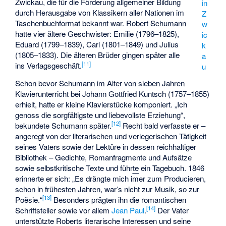
Zwickau, die für die Förderung allgemeiner Bildung
in
durch Herausgabe von Klassikern aller Nationen im
Z
Taschenbuchformat bekannt war. Robert Schumann
w
hatte vier ältere Geschwister: Emilie (1796–1825),
ic
Eduard (1799–1839), Carl (1801–1849) und Julius
k
(1805–1833). Die älteren Brüder gingen später alle
a
[
11
]
ins Verlagsgeschäft.
u
Schon bevor Schumann im Alter von sieben Jahren
Klavierunterricht bei Johann Gottfried Kuntsch (1757–1855)
erhielt, hatte er kleine Klavierstücke komponiert. „Ich
genoss die sorgfältigste und liebevollste Erziehung“,
[
12
]
bekundete Schumann später.
Recht bald verfasste er –
angeregt von der literarischen und verlegerischen Tätigkeit
seines Vaters sowie der Lektüre in dessen reichhaltiger
Bibliothek – Gedichte, Romanfragmente und Aufsätze
sowie selbstkritische Texte und führte ein Tagebuch. 1846
erinnerte er sich: „Es drängte mich i
m
er zum Producieren,
schon in frühesten Jahren, war’s nicht zur Musik, so zur
[
13
]
Poësie.“
Besonders prägten ihn die romantischen
[
14
]
Schriftsteller sowie vor allem
Jean Paul
.
Der Vater
unterstützte Roberts literarische Interessen und seine