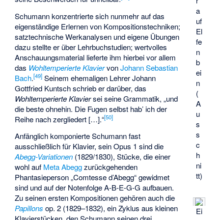
r
a
Schumann konzentrierte sich nunmehr auf das
uf
eigenständige Erlernen von Kompositionstechniken;
El
satztechnische Werkanalysen und eigene Übungen
fe
dazu stellte er über Lehrbuchstudien; wertvolles
n
Anschauungsmaterial lieferte ihm hierbei vor allem
b
das
Wohltemperierte Klavier
von
Johann Sebastian
ei
[
49
]
Bach
.
Seinem ehemaligen Lehrer Johann
n
Gottfried Kuntsch schrieb er darüber, das
(
Wohltemperierte Klavier
sei seine Grammatik, „und
A
die beste ohnehin. Die Fugen selbst hab’ ich der
u
[
50
]
Reihe nach zergliedert […].“
s
s
Anfänglich komponierte Schumann fast
c
ausschließlich für Klavier, sein Opus 1 sind die
h
Abegg-Variationen
(1829/1830), Stücke, die einer
ni
wohl auf
Meta Abegg
zurückgehenden
tt)
Phantasieperson „Comtesse d’Abegg“ gewidmet
sind und auf der Notenfolge A-B-E-G-G aufbauen.
Zu seinen ersten Kompositionen gehören auch die
Papillons
op. 2 (1829–1832), ein Zyklus aus kleinen
Ei
Klavierstücken, den Schumann seinen drei