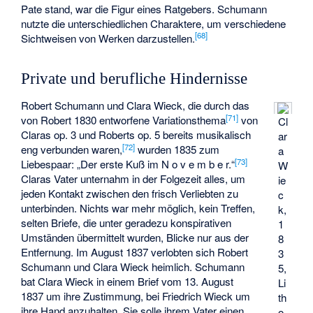
Pate stand, war die Figur eines Ratgebers. Schumann
nutzte die unterschiedlichen Charaktere, um verschiedene
[
68
]
Sichtweisen von Werken darzustellen.
Private und berufliche Hindernisse
Robert Schumann und Clara Wieck, die durch das
[
71
]
von Robert 1830 entworfene Variationsthema
von
Cl
Claras op. 3 und Roberts op. 5 bereits musikalisch
ar
[
72
]
eng verbunden waren,
wurden 1835 zum
a
[
73
]
Liebespaar: „Der erste Kuß im N o v e m b e r.“
W
Claras Vater unternahm in der Folgezeit alles, um
ie
jeden Kontakt zwischen den frisch Verliebten zu
c
unterbinden. Nichts war mehr möglich, kein Treffen,
k,
selten Briefe, die unter geradezu konspirativen
1
Umständen übermittelt wurden, Blicke nur aus der
8
Entfernung. Im August 1837 verlobten sich Robert
3
Schumann und Clara Wieck heimlich. Schumann
5,
bat Clara Wieck in einem Brief vom 13. August
Li
1837 um ihre Zustimmung, bei Friedrich Wieck um
th
ihre Hand anzuhalten. Sie solle ihrem Vater einen
o