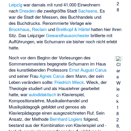
2
Leipzig
war damals mit rund 41.000 Einwohnern
8
nach
Dresden
die zweitgrößte Stadt
Sachsens
. Es
war die Stadt der Messen, des Buchhandels und
des Buchdrucks. Renommierte Verlage wie
Brockhaus
,
Reclam
und
Breitkopf & Härtel
hatten hier ihren
Sitz. Das Leipziger
Gewandhausorchester
brillierte mit
Aufführungen, wie Schumann sie bisher noch nicht erlebt
hatte.
Noch vor dem Beginn der Vorlesungen des
Sommersemesters begegnete Schumann im Haus
Cl
des kunstliebenden Professors
Ernst August Carus
ar
und seiner Frau
Agnes Carus
dem Mann, der sein
a
Leben verändern sollte:
Friedrich Wieck
. Wieck, der
W
Theologie studiert und als Hauslehrer gearbeitet
ie
hatte, war
autodidaktisch
in Klavierspiel,
c
Kompositionslehre, Musikalienhandel und
k
Musikpädagogik gebildet und genoss als
1
Klavierpädagoge einen ausgezeichneten Ruf. Sein
8
Ansatz, der Methode
Bernhard Logiers
folgend,
2
bestand aus der Kombination von Klavierspiel und -
8,