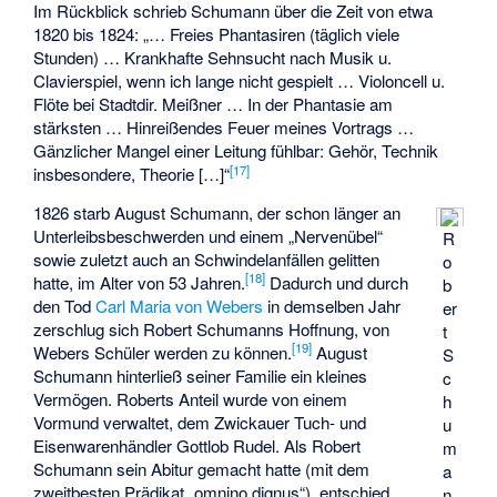
Im Rückblick schrieb Schumann über die Zeit von etwa
1820 bis 1824: „… Freies Phantasiren (täglich viele
Stunden) … Krankhafte Sehnsucht nach Musik u.
Clavierspiel, wenn ich lange nicht gespielt … Violoncell u.
Flöte bei Stadtdir. Meißner … In der Phantasie am
stärksten … Hinreißendes Feuer meines Vortrags …
Gänzlicher Mangel einer Leitung fühlbar: Gehör, Technik
[
17
]
insbesondere, Theorie […]“
1826 starb August Schumann, der schon länger an
Unterleibsbeschwerden und einem „Nervenübel“
R
sowie zuletzt auch an Schwindelanfällen gelitten
o
[
18
]
hatte, im Alter von 53 Jahren.
Dadurch und durch
b
den Tod
Carl Maria von Webers
in demselben Jahr
er
zerschlug sich Robert Schumanns Hoffnung, von
t
[
19
]
Webers Schüler werden zu können.
August
S
Schumann hinterließ seiner Familie ein kleines
c
Vermögen. Roberts Anteil wurde von einem
h
Vormund verwaltet, dem Zwickauer Tuch- und
u
Eisenwarenhändler Gottlob Rudel. Als Robert
m
Schumann sein Abitur gemacht hatte (mit dem
a
zweitbesten Prädikat „omnino dignus“), entschied
n