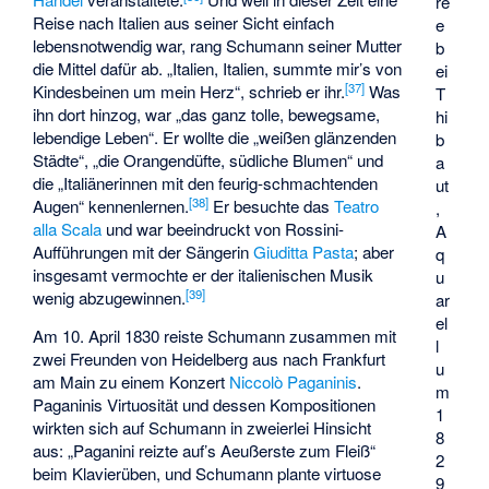
re
Reise nach Italien aus seiner Sicht einfach
e
lebensnotwendig war, rang Schumann seiner Mutter
b
die Mittel dafür ab. „Italien, Italien, summte mir’s von
ei
[
37
]
Kindesbeinen um mein Herz“, schrieb er ihr.
Was
T
ihn dort hinzog, war „das ganz tolle, bewegsame,
hi
lebendige Leben“. Er wollte die „weißen glänzenden
b
Städte“, „die Orangendüfte, südliche Blumen“ und
a
die „Italiänerinnen mit den feurig-schmachtenden
ut
[
38
]
Augen“ kennenlernen.
Er besuchte das
Teatro
,
alla Scala
und war beeindruckt von Rossini-
A
Aufführungen mit der Sängerin
Giuditta Pasta
; aber
q
insgesamt vermochte er der italienischen Musik
u
[
39
]
wenig abzugewinnen.
ar
el
Am 10. April 1830 reiste Schumann zusammen mit
l
zwei Freunden von Heidelberg aus nach Frankfurt
u
am Main zu einem Konzert
Niccolò Paganinis
.
m
Paganinis Virtuosität und dessen Kompositionen
1
wirkten sich auf Schumann in zweierlei Hinsicht
8
aus: „Paganini reizte auf’s Aeußerste zum Fleiß“
2
beim Klavierüben, und Schumann plante virtuose
9