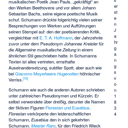
musikalischen Poetik Jean Pauls, „gekräftigt“ an
er
den Werken Beethovens und vor allem Johann
st
Sebastian Bachs, seine eigene poetische Musik
e
schuf. Schumann drückte folgerichtig vielen seiner
n
Besprechungen von Werken und Aufführungen
J
seinen Stempel auf: den der poetisierenden Kritik,
a
vergleichbar mit
E. T. A. Hoffmann
, der Jahrzehnte
hr
zuvor unter dem Pseudonym
Johannes Kreisler
für
g
die
Allgemeine musikalische Zeitung
in einem
a
ähnlichen Stil geschrieben hatte. In Schumanns
n
Texten ist alles vertreten, ernsthafte
g
Auseinandersetzung, subtiler Spott, aber auch wie
s
bei
Giacomo Meyerbeers
Hugenotten
höhnischer
v
[
70
]
Verriss.
o
Schumann wie auch die anderen Autoren schrieben
n
unter zahlreichen Pseudonymen und Kürzeln. Er
1
selbst verwendete über dreißig, darunter die Namen
8
der fiktiven Figuren
Florestan und Eusebius
.
3
Florestan
verkörperte den leidenschaftlichen
4
Schumann,
Eusebius
den in sich gekehrten
Schumann.
Meister Raro
, für den Friedrich Wieck