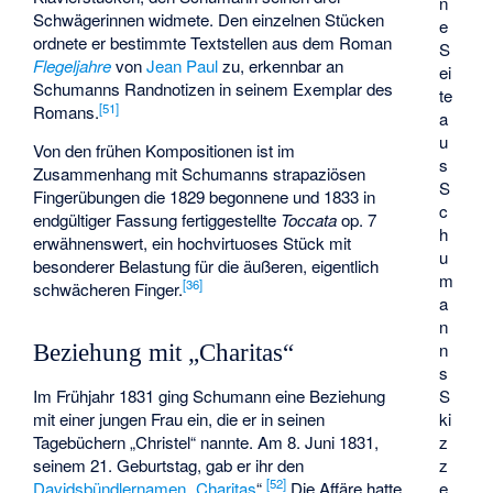
n
Schwägerinnen widmete. Den einzelnen Stücken
e
ordnete er bestimmte Textstellen aus dem Roman
S
Flegeljahre
von
Jean Paul
zu, erkennbar an
ei
Schumanns Randnotizen in seinem Exemplar des
te
[
51
]
Romans.
a
u
Von den frühen Kompositionen ist im
s
Zusammenhang mit Schumanns strapaziösen
S
Fingerübungen die 1829 begonnene und 1833 in
c
endgültiger Fassung fertiggestellte
Toccata
op. 7
h
erwähnenswert, ein hochvirtuoses Stück mit
u
besonderer Belastung für die äußeren, eigentlich
m
[
36
]
schwächeren Finger.
a
n
n
Beziehung mit „Charitas“
s
S
Im Frühjahr 1831 ging Schumann eine Beziehung
ki
mit einer jungen Frau ein, die er in seinen
z
Tagebüchern „Christel“ nannte. Am 8. Juni 1831,
z
seinem 21. Geburtstag, gab er ihr den
[
52
]
e
Davidsbündlernamen
„
Charitas
“.
Die Affäre hatte