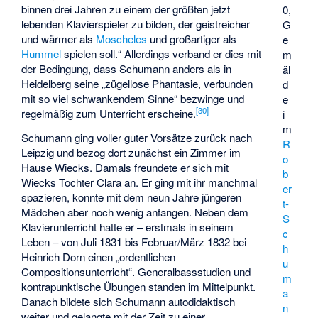
binnen drei Jahren zu einem der größten jetzt
0,
lebenden Klavierspieler zu bilden, der geistreicher
G
und wärmer als
Moscheles
und großartiger als
e
Hummel
spielen soll.“ Allerdings verband er dies mit
m
der Bedingung, dass Schumann anders als in
äl
Heidelberg seine „zügellose Phantasie, verbunden
d
mit so viel schwankendem Sinne“ bezwinge und
e
[
30
]
regelmäßig zum Unterricht erscheine.
i
m
Schumann ging voller guter Vorsätze zurück nach
R
Leipzig und bezog dort zunächst ein Zimmer im
o
Hause Wiecks. Damals freundete er sich mit
b
Wiecks Tochter Clara an. Er ging mit ihr manchmal
er
spazieren, konnte mit dem neun Jahre jüngeren
t-
Mädchen aber noch wenig anfangen. Neben dem
S
Klavierunterricht hatte er – erstmals in seinem
c
Leben – von Juli 1831 bis Februar/März 1832 bei
h
Heinrich Dorn einen „ordentlichen
u
Compositionsunterricht“. Generalbassstudien und
m
kontrapunktische Übungen standen im Mittelpunkt.
a
Danach bildete sich Schumann autodidaktisch
n
weiter und gelangte mit der Zeit zu einer