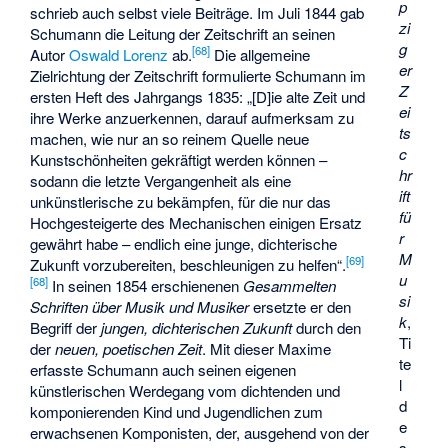
p
schrieb auch selbst viele Beiträge. Im Juli 1844 gab
zi
Schumann die Leitung der Zeitschrift an seinen
g
[
68
]
Autor
Oswald Lorenz
ab.
Die allgemeine
er
Zielrichtung der Zeitschrift formulierte Schumann im
Z
ersten Heft des Jahrgangs 1835: „[D]ie alte Zeit und
ei
ihre Werke anzuerkennen, darauf aufmerksam zu
ts
machen, wie nur an so reinem Quelle neue
c
Kunstschönheiten gekräftigt werden können –
hr
sodann die letzte Vergangenheit als eine
ift
unkünstlerische zu bekämpfen, für die nur das
fü
Hochgesteigerte des Mechanischen einigen Ersatz
r
gewährt habe – endlich eine junge, dichterische
M
[
69
]
Zukunft vorzubereiten, beschleunigen zu helfen“.
u
[
68
]
In seinen 1854 erschienenen
Gesammelten
si
Schriften über Musik und Musiker
ersetzte er den
k
,
Begriff der
jungen, dichterischen Zukunft
durch den
Ti
der
neuen, poetischen Zeit
. Mit dieser Maxime
te
erfasste Schumann auch seinen eigenen
l
künstlerischen Werdegang vom dichtenden und
d
komponierenden Kind und Jugendlichen zum
e
erwachsenen Komponisten, der, ausgehend von der
s