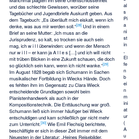
Manchmal plagten ihn seine Unentschlossenheit
al
und das schlechte Gewissen, worüber seine
s
Tagebücher und Jugendbriefe Auskunft geben. Aus
Pi
dem Tagebuch: „Es überläuft mich eiskalt, wenn ich
a
[
28
]
denke, was aus mir werden soll.“
Und in einem
ni
Brief an seine Mutter: „Ich muss an die
st
Jurisprudenz, so kalt, so trocken sie auch sein
in
mag, ich w i l l überwinden: und wenn der Mensch
,
nur w i l l – er kann ja A l l e s […] und ich will nicht
El
mit trüben Blicken in eine Zukunft schauen, die doch
fe
[
29
]
so glücklich sein kann, wenn ich nicht wanke.“
n
Im August 1828 begab sich Schumann in Sachen
b
musikalischer Fortbildung in Wiecks Hände. Doch
ei
es fehlten ihm im Gegensatz zu Clara Wieck
n
entscheidende Grundlagen sowohl beim
m
Pianistenhandwerk als auch in der
ini
Kompositionstechnik. Die Enttäuschung war groß.
at
Schumann ließ sich immer häufiger bei Wieck
ur
entschuldigen und kam schließlich gar nicht mehr
(
[
30
]
zum Unterricht.
Wie Emil Flechsig berichtete,
A
beschäftigte er sich in dieser Zeit immer mit dem
u
Neuesten in der Literatur: „Heines Reisebilder,