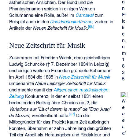
o
ästhetischen Ansichten. Der Bund und die
n
Phantasienamen spielen in einigen Werken
Fr
Schumanns eine Rolle, außer im
Carnaval
zum
ic
Beispiel auch in den
Davidsbündlertänzen
,
zudem in
[
66
]
k
Artikeln der
Neuen Zeitschrift für Musik
.
e
n,
Neue Zeitschrift für Musik
u
m
Zusammen mit Friedrich Wieck, dem gleichaltrigen
1
Ludwig Schuncke
(† 7. Dezember 1834 in Leipzig)
8
und einigen weiteren Freunden gründete Schumann
3
im April 1834 die 1835 in
Neue Zeitschrift für Musik
5
umbenannte
Neue Leipziger Zeitschrift für Musik
und machte damit der
Allgemeinen musikalischen
Zeitung
Konkurrenz, in der er selbst 1831 einen
N
bedeutenden Beitrag über Chopins op. 2, die
e
Variations sur "Là ci darem la mano" de "Don Juan"
u
[
67
]
de Mozart,
veröffentlicht hatte.
Da die
e
Mitbegründer für das Projekt kaum Zeit aufbringen
L
konnten, übernahm er zehn Jahre lang den größten
ei
Teil der Arbeit als Herausgeber und Redakteur und