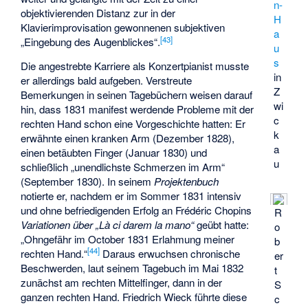
n-
objektivierenden Distanz zur in der
H
Klavierimprovisation gewonnenen subjektiven
a
[
43
]
„Eingebung des Augenblickes“.
u
s
Die angestrebte Karriere als Konzertpianist musste
in
er allerdings bald aufgeben. Verstreute
Z
Bemerkungen in seinen Tagebüchern weisen darauf
wi
hin, dass 1831 manifest werdende Probleme mit der
c
rechten Hand schon eine Vorgeschichte hatten: Er
k
erwähnte einen kranken Arm (Dezember 1828),
a
einen betäubten Finger (Januar 1830) und
u
schließlich „unendlichste Schmerzen im Arm“
(September 1830). In seinem
Projektenbuch
notierte er, nachdem er im Sommer 1831 intensiv
und ohne befriedigenden Erfolg an Frédéric Chopins
R
Variationen über „Là ci darem la mano“
geübt hatte:
o
„Ohngefähr im October 1831 Erlahmung meiner
b
[
44
]
rechten Hand.“
Daraus erwuchsen chronische
er
Beschwerden, laut seinem Tagebuch im Mai 1832
t
zunächst am rechten Mittelfinger, dann in der
S
ganzen rechten Hand. Friedrich Wieck führte diese
c