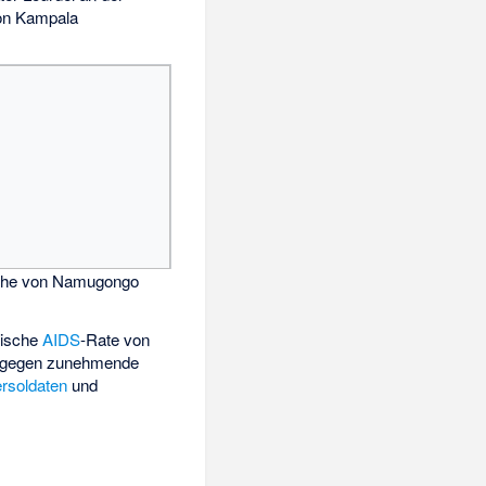
on Kampala
rche von Namugongo
dische
AIDS
-Rate von
he gegen zunehmende
ersoldaten
und