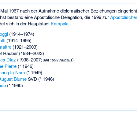
 Mai 1967 nach der Aufnahme diplomatischer Beziehungen eingerich
hst bestand eine Apostolische Delegation, die 1999 zur
Apostolischen
det sich in der Hauptstadt
Kampala
.
oggi
(1914–1974)
otti
(1914–1995)
maître
(1921–2003)
ef Rauber
(1934–2023)
les Díaz
(1938–2007;
)
seit 1999 Nuntius
he Pierre
(* 1946)
hang In-Nam
(* 1949)
August Blume
SVD (* 1946)
nco
(* 1960)