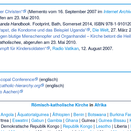
er Christen“
(
Memento
vom 16. September 2007 im
Internet Archi
fen am 23. Mai 2010.
anda Handbook
. Footprint, Bath, Somerset 2014,
ISBN 978-1-910120
Papst, die Kondome und das Beispiel Uganda“
,
Die Welt
, 27. März 
en blutige Menschenopfer und Organhandel – Kirche betont die Heil
atholisches
, abgerufen am 23. Mai 2010.
mpft für Kindersoldaten“
,
Radio Vatikan
, 12. August 2007.
scopal Conference
(englisch)
catholic-hierarchy.org
(englisch)
io Aachen)
Römisch-katholische Kirche
in
Afrika
|
Angola
|
Äquatorialguinea
|
Äthiopien
|
Benin
|
Botswana
|
Burkina Fa
itrea
|
Eswatini
|
Gabun
|
Gambia
|
Ghana
|
Guinea
|
Guinea-Bissau
|
|
Demokratische Republik Kongo
|
Republik Kongo
|
Lesotho
|
Liberia
|