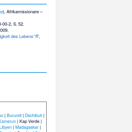
ve
), Afrikamissionare –
-00-2
,
S.
52
.
2009.
igkeit des Lebens“
,
so
|
Burundi
|
Dschibuti
|
Kamerun
|
Kap Verde
|
Libyen
|
Madagaskar
|