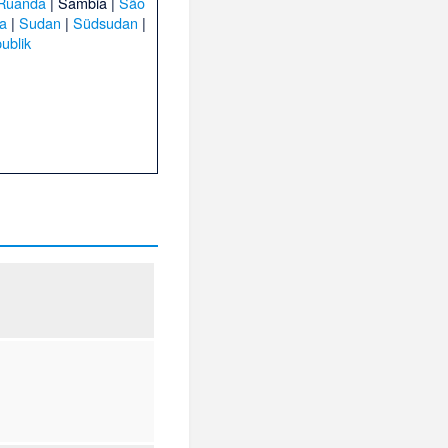
Ruanda
|
Sambia
|
São
ka
|
Sudan
|
Südsudan
|
ublik