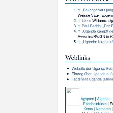
↑
„Bekennermut jung
Weisse Väter, abgeru
↑
Lizzie Williams:
Ug
↑
Paul Badde: „Der 
↑
„Uganda kämpft geg
Avvenire/RV/GN in
K
↑
„Uganda: Kirche kä
Weblinks
Website der Uganda Epi
Eintrag über Uganda auf
Factsheet Uganda (Miss
Ägypten
|
Algerien
Elfenbeinküste
|
Er
Kenia
|
Komoren