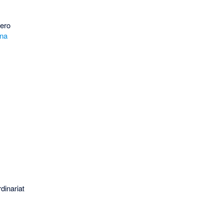
ero
ana
dinariat