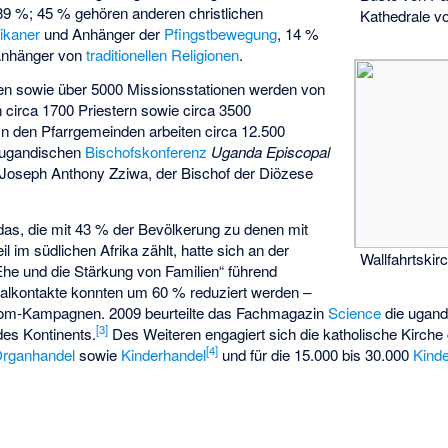
 39 %; 45 % gehören anderen christlichen
Kathedrale v
ikaner
und Anhänger der
Pfingstbewegung
, 14 %
Anhänger von
traditionellen Religionen
.
en sowie über 5000 Missionsstationen werden von
n circa 1700 Priestern sowie circa 3500
In den Pfarrgemeinden arbeiten circa 12.500
r ugandischen
Bischofskonferenz
Uganda Episcopal
Joseph Anthony Zziwa
, der Bischof der Diözese
das, die mit 43 % der Bevölkerung zu denen mit
 im südlichen Afrika zählt, hatte sich an der
Wallfahrtski
Ehe und die Stärkung von Familien“ führend
xualkontakte konnten um 60 % reduziert werden –
dom-Kampagnen. 2009 beurteilte das Fachmagazin
Science
die ugan
[
3
]
des Kontinents.
Des Weiteren engagiert sich die katholische Kirc
[
4
]
rganhandel
sowie
Kinderhandel
und für die 15.000 bis 30.000
Kind