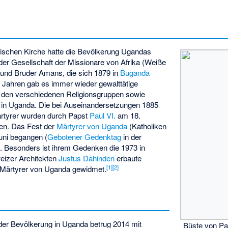
olischen Kirche hatte die Bevölkerung Ugandas
 der
Gesellschaft der Missionare von Afrika (Weiße
und Bruder Amans, die sich 1879 in
Buganda
n Jahren gab es immer wieder gewalttätige
 den verschiedenen Religionsgruppen sowie
 in Uganda. Die bei Auseinandersetzungen 1885
ärtyrer wurden durch Papst
Paul VI.
am 18.
en. Das Fest der
Märtyrer von Uganda
(Katholiken
uni begangen (
Gebotener Gedenktag
in der
). Besonders ist ihrem Gedenken die 1973 in
izer Architekten
Justus Dahinden
erbaute
[
1
]
[
2
]
r Märtyrer von Uganda
gewidmet.
 der Bevölkerung in Uganda betrug 2014 mit
Büste von Pat