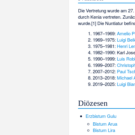
Die Vertretung wurde am 27.
durch Kenia vertreten. Zunäc
wurde.[1] Die Nuntiatur befin
1967–1969:
Amelio P
1969–1975:
Luigi Bell
1975–1981:
Henri Le
1982–1990:
Karl Jos
1990–1999:
Luis Rob
1999–2007:
Christop
2007–2012:
Paul Tsc
2013–2018:
Michael 
2019–2025:
Luigi Bia
Diözesen
Erzbistum Gulu
Bistum Arua
Bistum Lira