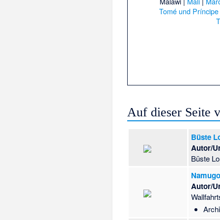
Malawi
|
Mali
|
Mar
Tomé und Príncipe
T
Auf dieser Seite
Büste L
Autor/U
Büste Lo
Namugon
Autor/U
Wallfahr
Archi