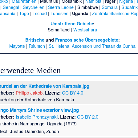
okko
|
Mauretanien
|
Mauritius
|
Mosambik
|
Namibia
|
Niger
|
Nigeria
|
|
Senegal
|
Seychellen
|
Sierra Leone
|
Simbabwe
|
Somalia
|
Südafri
ansania
|
Togo
|
Tschad
|
Tunesien
|
|
Zentralafrikanische Rep
Uganda
Umstrittene Gebiete
:
Somaliland
|
Westsahara
Britische
und
Französische Überseegebiete
:
Mayotte
|
Réunion
|
St. Helena, Ascension und Tristan da Cunha
 verwendete Medien
ourdel an der Kathedrale von Kampala.jpg
rheber:
Philipp Jakob
,
Lizenz:
CC BY 4.0
urdel an der Kathedrale von Kampala
go Martyrs Shrine exterior view.jpg
rheber:
Isabelle Prondzynski
,
Lizenz:
CC BY 2.0
tskirche in Namugongo, Uganda (1973)
tect: Justus Dahinden, Zurich