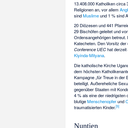
13.408.000 Katholiken circa
Religionen an, vor allem
Angl
sind
Muslime
und 1 % sind 
20 Diözesen und 441 Pfarrei
29 Bischöfen geleitet und vo
Ordensangehörigen betreut. 
Katecheten. Den Vorsitz de
Conference UEC
hat derzeit
Kiyinda-Mityana
.
Die katholische Kirche Ugan
dem höchsten Katholikenanteil
Kampagne „für Treue in der 
beteiligt. Außereheliche Se
gegenüber Staaten mit Kon
4 % als eine der niedrigsten 
blutige
Menschenopfer
und
O
[
5
]
traumatisierten Kinder.
Nuntien