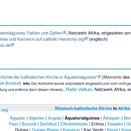
uatorialguinea: Fakten und Zahlen
, Netzwerk Afrika, eingesehen am
guinea und Kamerun auf
catholic-hierarchy.org
(englisch)
io.de
hichte der katholischen Kirche in Äquatorialguinea“
(
Memento
de
net Archive
)
Info:
Der Archivlink wurde automatisch eingesetzt und noch nicht gepr
,
Radio Vatikan
, Netzwerk Afrika, 
itung
und entferne dann diesen Hinweis.
Römisch-katholische Kirche
in
Afrika
Ägypten
|
Algerien
|
Angola
|
|
Äthiopien
|
Ben
Äquatorialguinea
Faso
|
Burundi
|
Dschibuti
|
Elfenbeinküste
|
Eritrea
|
Eswatini
|
G
Guinea
|
Guinea-Bissau
|
Kamerun
|
Kap Verde
|
Kenia
|
Kom