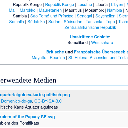
Republik Kongo
|
Republik Kongo
|
Lesotho
|
Liberia
|
Libyen
|
Mali
|
Marokko
|
Mauretanien
|
Mauritius
|
Mosambik
|
Namibia
|
N
Sambia
|
São Tomé und Príncipe
|
Senegal
|
Seychellen
|
Sier
Somalia
|
Südafrika
|
Sudan
|
Südsudan
|
Tansania
|
Togo
|
Tsch
Zentralafrikanische Republik
Umstrittene Gebiete
:
Somaliland
|
Westsahara
Britische
und
Französische Überseegebi
Mayotte
|
Réunion
|
St. Helena, Ascension und Trist
 verwendete Medien
quatorialguinea-karte-politisch.png
)
Domenico-de-ga
,
CC-BY-SA-3.0
litische Karte Äquatorialguineas
blem of the Papacy SE.svg
blem des Pontifikats