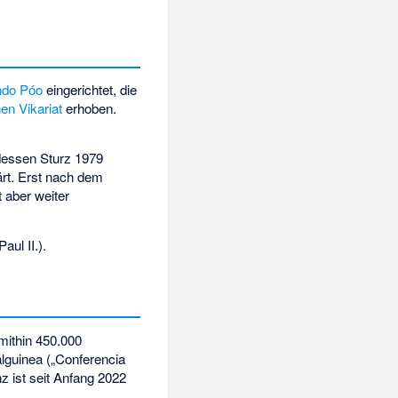
ndo Póo
eingerichtet, die
en Vikariat
erhoben.
dessen Sturz 1979
ärt. Erst nach dem
st aber weiter
aul II.
).
mithin 450.000
alguinea („Conferencia
 ist seit Anfang 2022