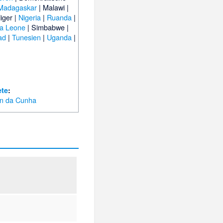
Madagaskar
|
Malawi
|
iger
|
Nigeria
|
Ruanda
|
ra Leone
|
Simbabwe
|
ad
|
Tunesien
|
Uganda
|
ete
:
an da Cunha