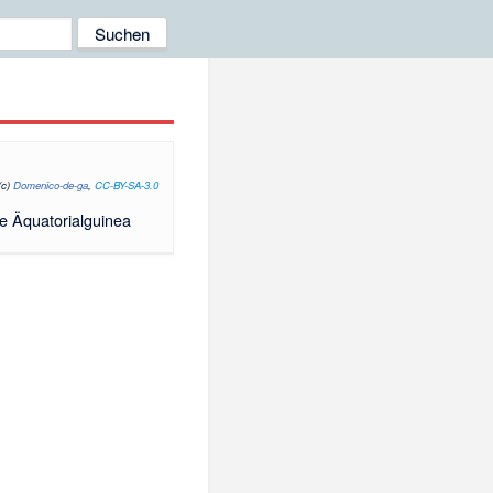
(c)
Domenico-de-ga
,
CC-BY-SA-3.0
te Äquatorialguinea