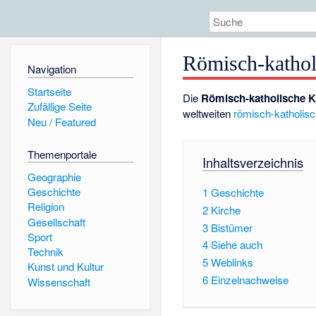
Römisch-kathol
Navigation
Startseite
Die
Römisch-katholische K
Zufällige Seite
weltweiten
römisch-katholis
Neu / Featured
Themenportale
Inhaltsverzeichnis
Geographie
Geschichte
1
Geschichte
Religion
2
Kirche
Gesellschaft
3
Bistümer
Sport
4
Siehe auch
Technik
5
Weblinks
Kunst und Kultur
6
Einzelnachweise
Wissenschaft