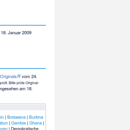
 18. Januar 2009
s
Originals
vom 24.
üft. Bitte prüfe Original-
eingesehen am 18.
in
|
Botswana
|
Burkina
abun
|
Gambia
|
Ghana
|
oren
|
Demokratische