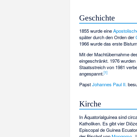
Geschichte
1855 wurde eine
Apostolisch
später durch den Orden der
1966 wurde das erste Bistum
Mit der Machtübernahme de
eingeschränkt. 1976 wurden 
Staatsstreich von 1981 verbe
[1]
angespannt.
Papst
Johannes Paul II.
besu
Kirche
In Äquatorialguinea sind ci
Katholiken. Es gibt vier Diö
Episcopal de Guinea Ecuator
der Bischof von
Mongomo
,
J