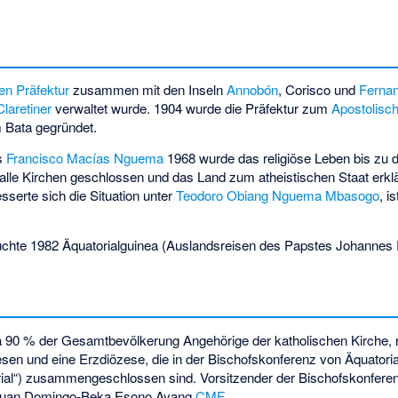
en Präfektur
zusammen mit den Inseln
Annobón
,
Corisco
und
Ferna
Claretiner
verwaltet wurde. 1904 wurde die Präfektur zum
Apostolisch
 Bata gegründet.
s
Francisco Macías Nguema
1968 wurde das religiöse Leben bis zu 
alle Kirchen geschlossen und das Land zum atheistischen Staat erkl
sserte sich die Situation unter
Teodoro Obiang Nguema Mbasogo
, i
chte 1982 Äquatorialguinea (
Auslandsreisen des Papstes Johannes P
rca 90 % der Gesamtbevölkerung Angehörige der katholischen Kirche, 
zesen und eine Erzdiözese, die in der Bischofskonferenz von Äquatori
ial“) zusammengeschlossen sind. Vorsitzender der Bischofskonferenz
uan Domingo-Beka Esono Ayang
CMF
.