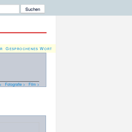
er
Gesprochenes Wort
Projekt Literatur
Index
>
Fotografie >
Film >