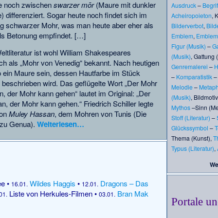
e noch zwischen
swarzer mōr
(Maure mit dunkler
Ausdruck
–
Begrif
 differenziert. Sogar heute noch findet sich im
Acheiropoieton
,
K
g schwarzer Mohr, was man heute aber eher als
Bilderverbot
,
Bild
ls Betonung empfindet. […]
Emblem
,
Emblema
Figur (Musik)
–
Ga
ltliteratur ist wohl William Shakespeares
(Musik)
,
Gattung 
uch als „Mohr von Venedig“ bekannt. Nach heutigen
Genremalerei
–
H
llo ein Maure sein, dessen Hautfarbe im Stück
–
Komparatistik
beschrieben wird. Das geflügelte Wort „Der Mohr
Melodie
–
Metaph
n, der Mohr kann gehen“ lautet im Original: „Der
(Musik)
,
Bildmotiv
n, der Mohr kann gehen.“ Friedrich Schiller legte
Mythos
–
Sinn (Me
von
Muley Hassan
, dem Mohren von Tunis (Die
Stoff (Literatur)
–
 zu Genua).
Weiterlesen…
Glückssymbol
–
T
Thema (Kunst)
,
T
Typus (Literatur)
,
We
ee
•
Wildes Haggis
•
Dragons – Das
16.01.
12.01.
Liste von Herkules-Filmen
•
Bran Mak
01.
03.01.
Portale un