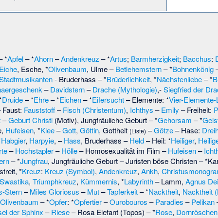
– *
Apfel
– *
Ahorn
–
Andenkreuz
– *
Artus
;
Barmherzigkeit
;
Bacchus
:
Eiche
, Esche, *
Olivenbaum
, Ulme –
Betlehemstern
– *
Bohnenkönig
–
Stadtmusikanten
-
Bruderhass
– *
Brüderlichkeit
, *
Nächstenliebe
– *
B
aergeschenk
–
Davidstern
–
Drache (Mythologie)
,-
Siegfried der Dra
*
Druide
– *
Ehre
– *
Eichen
– *
Eifersucht
– Elemente: *
Vier-Elemente-
 Faust:
Fauststoff
–
Fisch (Christentum)
,
Ichthys
–
Emily
– Freiheit:
P
t
–
Geburt Christi
(Motiv),
Jungfräuliche Geburt
– *
Gehorsam
– *
Geis
e
,
Hufeisen
, *
Klee
–
Gott
,
Göttin
,
Gottheit
–
Götze
– Hase:
Drei
(Liste)
*
Habgier
,
Harpyie
, –
Hass
,
Bruderhass
–
Held
– Heil: *
Heiliger
,
Heilig
rte
–
Hochstapler
–
Hölle
–
Homosexualität im Film
–
Hufeisen
–
Icht
ern
– *
Jungfrau
,
Jungfräuliche Geburt
–
Juristen böse Christen
– *
Ka
treit
, *
Kreuz
:
Kreuz (Symbol)
,
Andenkreuz
,
Ankh
,
Christusmonogr
Swastika
,
Triumphkreuz
,
Kümmernis
, *
Labyrinth
– Lamm,
Agnus De
-Stern
–
Miles Gloriosus
–
Mut
–
Tapferkeit
– *
Nacktheit
,
Nacktheit (
Olivenbaum
– *
Opfer
: *
Opfertier
–
Ourobouros
–
Paradies
–
Pelikan
sel der Sphinx
–
Riese
–
Rosa Elefant
(Topos) – *
Rose
,
Dornröschen