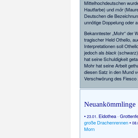
Mittelhochdeutschen wurd
Hautfarbe) und
mōr
(Maure)
Deutschen die Bezeichnun
unnötige Doppelung oder a
Bekanntester „Mohr“ der We
tragischer Held Othello, a
Interpretationen soll Othe
jedoch als
black
(schwarz) 
hat seine Schuldigkeit geta
Mohr hat seine Arbeit getha
diesen Satz in den Mund 
Verschwörung des Fiesco
Neuankömmlinge
•
Eidothea
·
Grottenf
23.01.
große Drachenrennen
•
08.
Morn