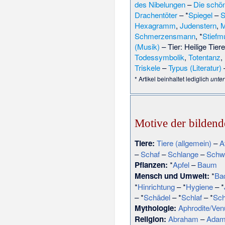
des Nibelungen
–
Die schö
Drachentöter
– *
Spiegel
–
S
Hexagramm
,
Judenstern
,
M
Schmerzensmann
, *
Stiefm
(Musik)
– Tier:
Heilige Tiere
Todessymbolik
,
Totentanz
,
Triskele
–
Typus (Literatur)
* Artikel beinhaltet lediglich
unte
Motive der bilden
Tiere:
Tiere (allgemein)
–
A
–
Schaf
–
Schlange
–
Schw
Pflanzen:
*
Apfel
–
Baum
Mensch und Umwelt:
*
Ba
*
Hinrichtung
– *
Hygiene
– *
– *
Schädel
– *
Schlaf
– *
Sc
Mythologie:
Aphrodite/Ven
Religion:
Abraham
–
Adam