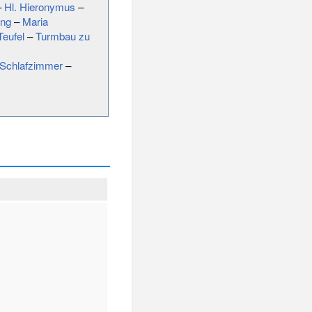
–
Hl. Hieronymus
–
ung
–
Maria
Teufel
–
Turmbau zu
Schlafzimmer
–