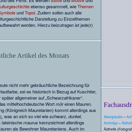
e und des Films. Es werden
Stoffe
und
Motive
und
ulturgeschichte
ebenso gesammelt, wie
Themen
Symbole
und
Topoi
. Zudem sollen auch alle
ulturgeschichtliche Darstellung zu Einzelthemen
aufbewahrt werden. Hierzu beizutragen ist jede(r)
tliche Artikel des Monats
heute nicht mehr gebräuchliche Bezeichnung für
tfarbe, sei es historisch in Bezug auf Kuschiter,
 später allgemeiner auf „Schwarzafrikaner“.
das mittelhochdeutsche Wort
mōr
einen Mauren.
Fachausd
g (Königreich Mauretanien) kommt allerdings aus
 was an sich so viel wie
schwarz, dunkel,
Aberglaube
–
Ach
 lateinische
maurus
kennzeichnet allerdings
Archetyp
–
Ästhet
n Mauren als Bewohner Mauretaniens. Auch im
Ästhetik (Fotograf