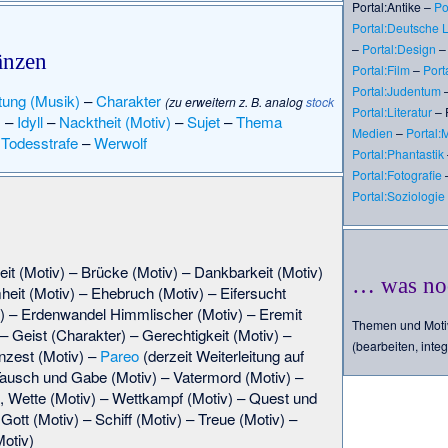
Portal:Antike
–
Po
Portal:Deutsche L
–
Portal:Design
änzen
Portal:Film
–
Port
Portal:Judentum
tung (Musik)
–
Charakter
(zu erweitern z. B. analog
stock
Portal:Literatur
–
)
–
Idyll
–
Nacktheit (Motiv)
–
Sujet
–
Thema
Medien
–
Portal:
–
Todesstrafe
–
Werwolf
Portal:Phantastik
Portal:Fotografie
Portal:Soziologie
eit (Motiv)
–
Brücke (Motiv)
–
Dankbarkeit (Motiv)
… was no
eit (Motiv)
–
Ehebruch (Motiv)
–
Eifersucht
)
–
Erdenwandel Himmlischer (Motiv)
–
Eremit
Themen und Motiv
–
Geist (Charakter)
–
Gerechtigkeit (Motiv)
–
(bearbeiten, integ
Inzest (Motiv)
–
Pareo
(derzeit Weiterleitung auf
ausch und Gabe (Motiv)
–
Vatermord (Motiv)
–
,
Wette (Motiv)
–
Wettkampf (Motiv)
–
Quest und
 Gott (Motiv)
–
Schiff (Motiv)
–
Treue (Motiv)
–
Motiv)