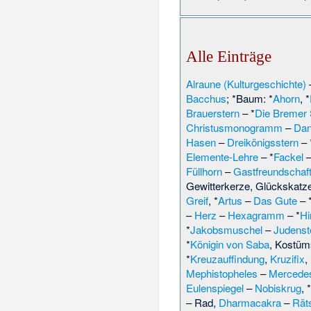
Alle Einträge
Alraune (Kulturgeschichte)
Bacchus
; *Baum: *
Ahorn
, *
Brauerstern
– *
Die Bremer 
Christusmonogramm
–
Dan
Hasen
–
Dreikönigsstern
– 
Elemente-Lehre
– *
Fackel
–
Füllhorn
–
Gastfreundschaf
Gewitterkerze
,
Glückskatz
Greif
, *
Artus
–
Das Gute
– 
–
Herz
–
Hexagramm
– *
Hi
*
Jakobsmuschel
–
Judenst
*
Königin von Saba
,
Kostüms
*
Kreuzauffindung
,
Kruzifix
,
Mephistopheles
–
Mercedes
Eulenspiegel
–
Nobiskrug
, *
– Rad,
Dharmacakra
–
Rät