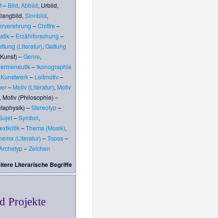
f
–
Bild
,
Abbild
,
Urbild
,
langbild
,
Sinnbild
,
erverehrung
–
Chiffre
–
tik
–
Erzählforschung
–
ttung (Literatur)
,
Gattung
(Kunst)
–
Genre
,
ermeneutik
–
Ikonographie
–
Kunstwerk
–
Leitmotiv
–
er
–
Motiv (Literatur)
,
Motiv
,
Motiv (Philosophie)
–
taphysik)
–
Stereotyp
–
Sujet
–
Symbol
,
extkritik
–
Thema (Musik)
,
hema (Literatur)
–
Topos
–
Archetyp
–
Zeichen
itere
Literarische Begriffe
d Projekte