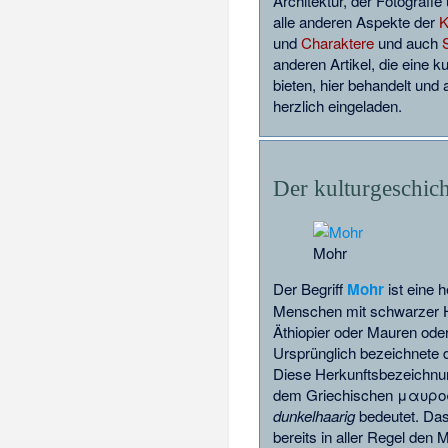
Architektur, der Fotografi
alle anderen Aspekte der
K
und
Charaktere
und auch
anderen Artikel, die eine k
bieten, hier behandelt und 
herzlich eingeladen.
Der kulturgeschich
Mohr
Der Begriff
Mohr
ist eine 
Menschen mit schwarzer Hau
Äthiopier oder Mauren oder
Ursprünglich bezeichnete 
Diese Herkunftsbezeichnun
dem Griechischen μαυρος,
dunkelhaarig
bedeutet. Das
bereits in aller Regel de