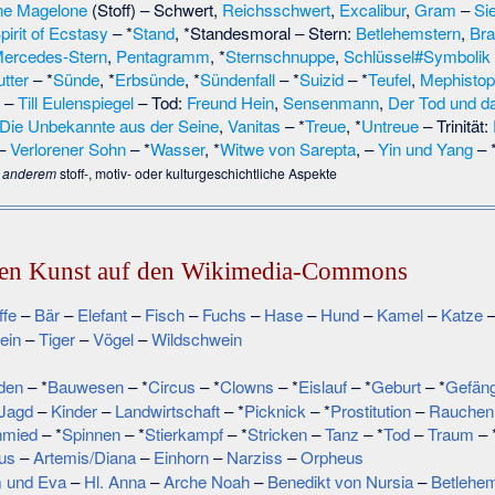
ne Magelone
(Stoff) – Schwert,
Reichsschwert
,
Excalibur
,
Gram
–
Sie
pirit of Ecstasy
– *
Stand
, *
Standesmoral
– Stern:
Betlehemstern
,
Bra
ercedes-Stern
,
Pentagramm
, *
Sternschnuppe
,
Schlüssel#Symbolik 
utter
– *
Sünde
, *
Erbsünde
, *
Sündenfall
– *
Suizid
– *
Teufel
,
Mephistop
–
Till Eulenspiegel
– Tod:
Freund Hein
,
Sensenmann
,
Der Tod und 
Die Unbekannte aus der Seine
,
Vanitas
– *
Treue
, *
Untreue
– Trinität:
–
Verlorener Sohn
– *
Wasser
, *
Witwe von Sarepta
, –
Yin und Yang
– 
r anderem
stoff-, motiv- oder kulturgeschichtliche Aspekte
den Kunst auf den Wikimedia-Commons
ffe
–
Bär
–
Elefant
–
Fisch
–
Fuchs
–
Hase
–
Hund
–
Kamel
–
Katze
ein
–
Tiger
–
Vögel
–
Wildschwein
den
– *
Bauwesen
– *
Circus
– *
Clowns
– *
Eislauf
– *
Geburt
– *
Gefäng
Jagd
–
Kinder
–
Landwirtschaft
– *
Picknick
– *
Prostitution
–
Rauchen
hmied
– *
Spinnen
– *
Stierkampf
– *
Stricken
–
Tanz
– *
Tod
–
Traum
– 
us
–
Artemis/Diana
–
Einhorn
–
Narziss
–
Orpheus
 und Eva
–
Hl. Anna
–
Arche Noah
–
Benedikt von Nursia
–
Betlehem