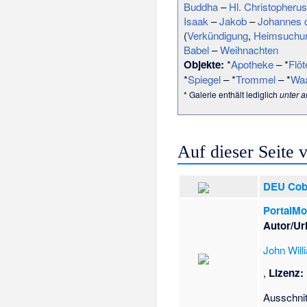
Buddha
–
Hl. Christopherus
Isaak
–
Jakob
–
Johannes d
(
Verkündigung
,
Heimsuchu
Babel
–
Weihnachten
Objekte:
*
Apotheke
– *
Flöt
*
Spiegel
– *
Trommel
– *
Wa
* Galerie enthält lediglich
unter 
Auf dieser Seite
DEU Cob
PortalMo
Autor/Ur
John Wil
,
Lizenz:
Ausschni