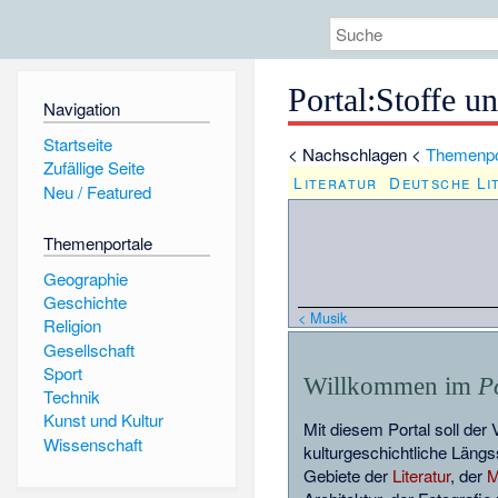
Portal
:
Stoffe u
Navigation
Startseite
<
Nachschlagen
<
Themenpo
Zufällige Seite
Literatur
Deutsche Li
Neu / Featured
Themenportale
Geographie
Geschichte
< Musik
Religion
Gesellschaft
Sport
Willkommen im
P
Technik
Kunst und Kultur
Mit diesem Portal soll der
Wissenschaft
kulturgeschichtliche Läng
Gebiete der
Literatur
, der
M