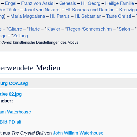
–
Engel
–
Franz von Assisi
–
Genesis
–
Hl. Georg
–
Heilige Familie
er Täufer
–
Josef von Nazaret
–
Hl. Kosmas und Damian
–
Kreuzig
ng
) –
Maria Magdalena
–
Hl. Petrus
–
Hl. Sebastian
–
Taufe Christi
–
e
– *
Gitarre
– *
Harfe
– *
Klavier
– *
Regen-/Sonnenschirm
– *
Salon
– *
age
– *
Zeitung
anderem
künstlerische Darstellungen des Motivs
 verwendete Medien
urg COA.svg
tive 02.jpg
heber:
liam Waterhouse
Bild-PD-alt
tt aus
The Crystal Ball
von
John William Waterhouse