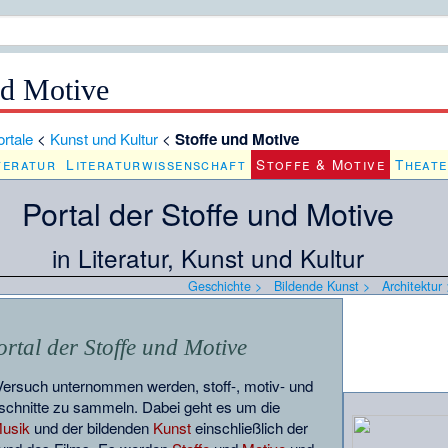
nd Motive
rtale
<
Kunst und Kultur
<
Stoffe und Motive
teratur
Literaturwissenschaft
Stoffe & Motive
Theat
Portal der Stoffe und Motive
in Literatur, Kunst und Kultur
Geschichte >
Bildende Kunst >
Architektur 
ortal der Stoffe und Motive
 Versuch unternommen werden, stoff-, motiv- und
sschnitte zu sammeln. Dabei geht es um die
usik
und der bildenden
Kunst
einschließlich der