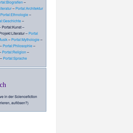
rtal:Biografien
–
iteratur
–
Portal:Architektur
–
Portal:Ethnologie
–
al:Geschichte
–
–
Portal:Kunst
–
Projekt Literatur
–
Portal
Musik
–
Portal:Mythologie
–
–
Portal:Philosophie
–
–
Portal:Religion
–
–
Portal:Sprache
ch
e in der Sciencefiction
rieren, auflösen?)