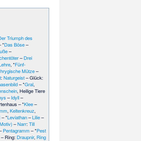
Der Triumph des
 *
Das Böse
–
uße
–
chentöter
–
Drei
Lehre
, *
Fünf-
hrygische Mütze
–
t
:
Naturgeist
– Glück:
hasenbild
– *
Gral
,
enschein
,
Heilige Tiere
hys
–
Idyll
–
rtenhaus
– *
Klee
–
amm
,
Keltenkreuz
,
i
– *
Leviathan
–
Lilie
–
Motiv)
–
Narr
:
Till
–
Pentagramm
– *
Pest
– Ring:
Draupnir
,
Ring