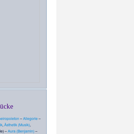
rücke
eiropoieton
–
Allegorie
–
ik
,
Ästhetik (Musik)
,
ie)
–
Aura (Benjamin)
–