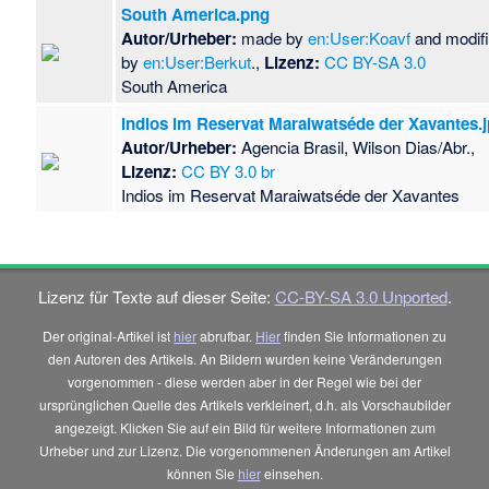
South America.png
Autor/Urheber:
made by
en:User:Koavf
and modif
by
en:User:Berkut
.,
Lizenz:
CC BY-SA 3.0
South America
Indios im Reservat Maraiwatséde der Xavantes.
Autor/Urheber:
Agencia Brasil, Wilson Dias/Abr.,
Lizenz:
CC BY 3.0 br
Indios im Reservat Maraiwatséde der Xavantes
Lizenz für Texte auf dieser Seite:
CC-BY-SA 3.0 Unported
.
Der original-Artikel ist
hier
abrufbar.
Hier
finden Sie Informationen zu
den Autoren des Artikels. An Bildern wurden keine Veränderungen
vorgenommen - diese werden aber in der Regel wie bei der
ursprünglichen Quelle des Artikels verkleinert, d.h. als Vorschaubilder
angezeigt. Klicken Sie auf ein Bild für weitere Informationen zum
Urheber und zur Lizenz. Die vorgenommenen Änderungen am Artikel
können Sie
hier
einsehen.