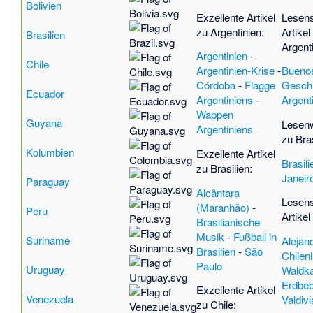
Bolivien
Exzellente Artikel
Lesen
zu Argentinien:
Artikel
Brasilien
Argent
Argentinien
-
Chile
Argentinien-Krise
-
Buenos
Córdoba
-
Flagge
Gesch
Ecuador
Argentiniens
-
Argent
Wappen
Guyana
Lesenw
Argentiniens
zu Bras
Kolumbien
Exzellente Artikel
Brasili
zu Brasilien:
Janeir
Paraguay
Alcântara
Lesen
(Maranhão)
-
Peru
Artikel
Brasilianische
Musik
-
Fußball in
Suriname
Alejan
Brasilien
-
São
Chilen
Paulo
Uruguay
Waldk
Erdbe
Exzellente Artikel
Venezuela
Valdiv
zu Chile: