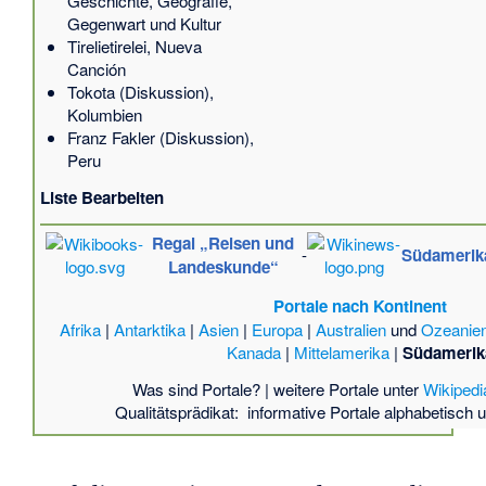
Geschichte, Geografie,
Gegenwart und Kultur
Tirelietirelei
, Nueva
Canción
Tokota
(
Diskussion
),
Kolumbien
Franz Fakler
(
Diskussion
),
Peru
Liste Bearbeiten
Regal „Reisen und
-
Südamerik
Landeskunde“
Portale nach Kontinent
Afrika
|
Antarktika
|
Asien
|
Europa
|
Australien
und
Ozeanie
Kanada
|
Mittelamerika
|
Südamerik
Was sind Portale?
| weitere Portale unter
Wikiped
Qualitätsprädikat:
informative Portale
alphabetisch
u