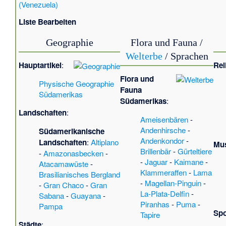
(Venezuela)
Liste Bearbeiten
Geographie
Flora und Fauna /
Welterbe
/ Sprachen
Hauptartikel
:
Rel
Flora und
Physische Geographie
Fauna
Südamerikas
Südamerikas
:
Landschaften
:
Ameisenbären
-
Andenhirsche
-
Südamerikanische
Andenkondor
-
Landschaften
:
Altiplano
Mus
Brillenbär
-
Gürteltiere
-
Amazonasbecken
-
-
Jaguar
-
Kaimane
-
Atacamawüste
-
Klammeraffen
-
Lama
Brasilianisches Bergland
-
Magellan-Pinguin
-
-
Gran Chaco
-
Gran
La-Plata-Delfin
-
Sabana
-
Guayana
-
Piranhas
-
Puma
-
Pampa
Spo
Tapire
Städte
: