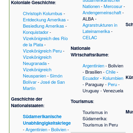
Koloniale Geschichte
:
Nationen
-
Mercosur
-
Andengemeinschaft
-
Christoph Kolumbus
-
ALBA
-
Entdeckung Amerikas
-
Sch
Agrarstrukturen in
Besiedlung Amerikas
-
Lateinamerika
-
Konquistador
-
CELAC
Vizekönigreich des Río
de la Plata
-
Nationale
Vizekönigreich Peru
-
Wirtschaftsräume
:
Vizekönigreich
Neugranada
-
Argentinien
-
Bolivien
Vizekönigreich
-
Brasilien
-
Chile
-
Neuspanien
-
Simón
Kün
Ecuador
-
Kolumbien
Bolívar
-
José de San
-
Paraguay
-
Peru
-
Martín
Uruguay
-
Venezuela
Geschichte der
Tourismus
:
Nationalstaaten
:
Mus
Tourismus in
Südamerikanische
Südamerika
:
Unabhängigkeitskriege
Tourismus in Peru
-
Argentinien
-
Bolivien
-