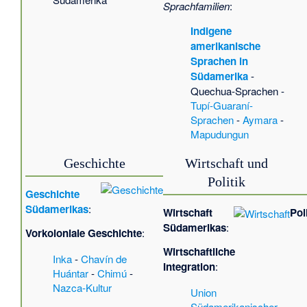
Sprachfamilien
:
Indigene
amerikanische
Sprachen in
Südamerika
-
Quechua-Sprachen
-
Tupí-Guaraní-
Sprachen
-
Aymara
-
Mapudungun
Geschichte
Wirtschaft und
Politik
Geschichte
Südamerikas
:
Wirtschaft
Pol
Südamerikas
:
Vorkoloniale Geschichte
:
Wirtschaftliche
Inka
-
Chavín de
Integration
:
Huántar
-
Chimú
-
Nazca-Kultur
Union
Südamerikanischer