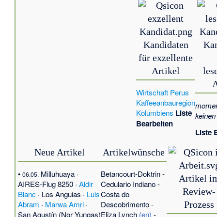
Kandidaten
Ka
für exzellente
Artikel
les
A
Wirtschaft Perus
Kaffeeanbauregion
moment
Kolumbiens
Liste
keinen
Bearbeiten
Liste 
Neue Artikel
Artikelwünsche
•
Milluhuaya
·
Betancourt-Doktrin
-
06.05.
Artikel i
AIRES-Flug 8250
·
Aldir
Cedulario Indiano
-
Review-
Blanc
·
Los Anguias
·
Luis
Costa do
Abram
·
Marwa Amri
·
Descobrimento
-
Prozess
San Agustín (Nor Yungas)
Eliza Lynch
(en)
-