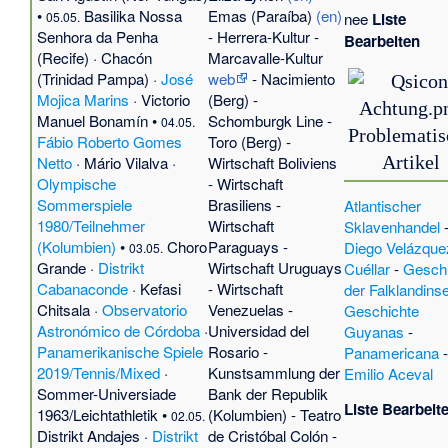
•
Basilika Nossa
Emas (Paraíba)
(en)
05.05.
nee
Liste
Senhora da Penha
-
Herrera-Kultur
-
Bearbeiten
(Recife)
·
Chacón
Marcavalle-Kultur
(Trinidad Pampa)
·
José
web
-
Nacimiento
Mojica Marins
·
Victorio
(Berg)
-
Manuel Bonamín
•
Schomburgk Line
-
04.05.
Problematis
Fábio Roberto Gomes
Toro (Berg)
-
Artikel
Netto
·
Mário Vilalva
·
Wirtschaft Boliviens
Olympische
-
Wirtschaft
Sommerspiele
Brasiliens
-
Atlantischer
1980/Teilnehmer
Wirtschaft
Sklavenhandel
(Kolumbien)
•
Choro
Paraguays
-
Diego Velázque
03.05.
Grande
·
Distrikt
Wirtschaft Uruguays
Cuéllar
-
Gesch
Cabanaconde
·
Kefasi
-
Wirtschaft
der Falklandins
Chitsala
·
Observatorio
Venezuelas
-
Geschichte
Astronómico de Córdoba
·
Universidad del
Guyanas
-
Panamerikanische Spiele
Rosario
-
Panamericana
2019/Tennis/Mixed
·
Kunstsammlung der
Emilio Aceval
Sommer-Universiade
Bank der Republik
Liste Bearbeit
1963/Leichtathletik
•
(Kolumbien)
-
Teatro
02.05.
Distrikt Andajes
·
Distrikt
de Cristóbal Colón
-