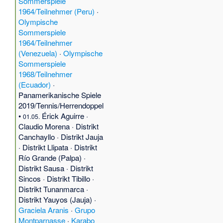
Sommerspiele
1964/Teilnehmer (Peru)
·
Olympische
Sommerspiele
1964/Teilnehmer
(Venezuela)
·
Olympische
Sommerspiele
1968/Teilnehmer
(Ecuador)
·
Panamerikanische Spiele
2019/Tennis/Herrendoppel
•
Érick Aguirre
·
01.05.
Claudio Morena
·
Distrikt
Canchayllo
·
Distrikt Jauja
·
Distrikt Llipata
·
Distrikt
Río Grande (Palpa)
·
Distrikt Sausa
·
Distrikt
Sincos
·
Distrikt Tibillo
·
Distrikt Tunanmarca
·
Distrikt Yauyos (Jauja)
·
Graciela Aranis
·
Grupo
Montparnasse
·
Karabo