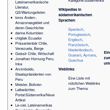
Kategorie:Südamerika
Lateinamerikanische
Literatur,
Wikipedias in
QS/Wartungslisten
südamerikanischen
torox
Anden-,
Sprachen
:
Amazonasgebiet und
deren Geschichte
Spanisch
,
darina
Kolumbien
Portugiesisch
,
chigliak
Ecuador
Englisch
,
Prissantenbär
Chile,
Französisch
,
Venezuela, Berge
Niederländisch
,
Ein
Geisslr
Chile, Wirtschaft
Guaraní
,
Aymara
,
zum
Jonathan Hornung
Peru,
Quechua
unt
Inka
Arcimboldo
,
Weblinks
:
Staatspräsidenten von
Eine Liste mit
Peru
nützlichen Weblinks
Meister
, Bolivien
zum Thema
Laibwächter
,
Portal:Südamerika/Neue
Artikel
Le-ciel
, Lateinamerikas