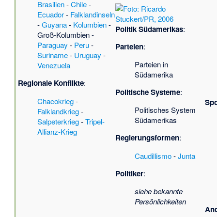
Brasilien
-
Chile
-
Ecuador
-
Falklandinseln
-
Guyana
-
Kolumbien
-
Politik Südamerikas
:
Groß-Kolumbien
-
Paraguay
-
Peru
-
Parteien
:
Suriname
-
Uruguay
-
Parteien in
Venezuela
Südamerika
Regionale Konflikte
:
Politische Systeme
:
Chacokrieg
-
Spo
Politisches System
Falklandkrieg
-
Südamerikas
Salpeterkrieg
-
Tripel-
Allianz-Krieg
Regierungsformen
:
Caudillismo
-
Junta
Politiker
:
siehe bekannte
Persönlichkeiten
An