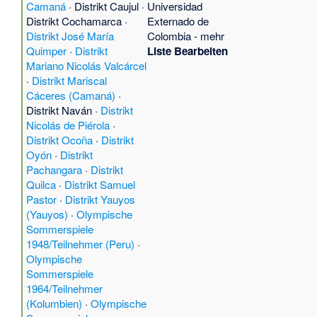
Camaná
·
Distrikt Caujul
·
Universidad
Distrikt Cochamarca
·
Externado de
Distrikt José María
Colombia
-
mehr
Quimper
·
Distrikt
Liste Bearbeiten
Mariano Nicolás Valcárcel
·
Distrikt Mariscal
Cáceres (Camaná)
·
Distrikt Naván
·
Distrikt
Nicolás de Piérola
·
Distrikt Ocoña
·
Distrikt
Oyón
·
Distrikt
Pachangara
·
Distrikt
Quilca
·
Distrikt Samuel
Pastor
·
Distrikt Yauyos
(Yauyos)
·
Olympische
Sommerspiele
1948/Teilnehmer (Peru)
·
Olympische
Sommerspiele
1964/Teilnehmer
(Kolumbien)
·
Olympische