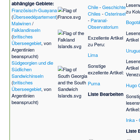
abhängige Gebiete:
Lesenw
Chile
-
Geschichte
Französisch-Guayana
zu Kol
Chiles
-
Osterinsel
(
Überseedépartement
)
-
Paranal-
Bogot
Malwinen
/
Observatorium
Falklandinseln
Lesen
(
britisches
Exzellente Artikel
Artike
Überseegebiet
, von
zu Peru:
Argentinien
Urugu
Lima
beansprucht)
Lesen
Südgeorgien und die
Sonstige
Artikel
Südlichen
exzellente Artikel:
Venezu
Sandwichinseln
(
britisches
Puma
Hugo 
Überseegebiet
, von
Liste Bearbeiten
Argentinien
Sonsti
beansprucht)
lesens
Artikel
Inka
-
Liste 