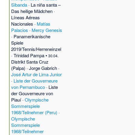
Sibanda
·
La niña santa –
Das heilige Mädchen
·
Líneas Aéreas
Nacionales
·
Matías
Palacios
·
Mercy Genesis
·
Panamerikanische
Spiele
2019/Tennis/Herreneinzel
·
Trinidad Pampa
•
30.04.
Distrikt Santa Cruz
(Palpa)
·
Jorge Gabrich
·
José Artur de Lima Junior
·
Liste der Gouverneure
von Pernambuco
·
Liste
der Gouverneure von
Piauí
·
Olympische
Sommerspiele
1968/Teilnehmer (Peru)
·
Olympische
Sommerspiele
1968/Teilnehmer