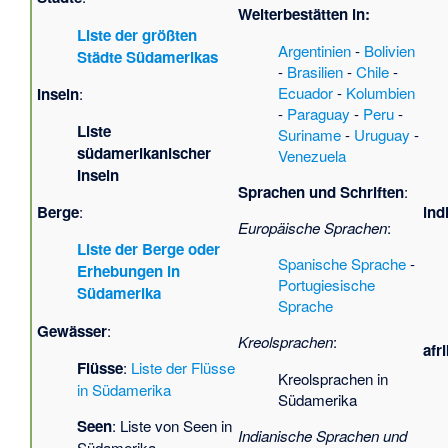
Welterbestätten in:
Liste der größten
Argentinien
-
Bolivien
Städte Südamerikas
-
Brasilien
-
Chile
-
Ecuador
-
Kolumbien
Inseln
:
-
Paraguay
-
Peru
-
Liste
Suriname
-
Uruguay
-
südamerikanischer
Venezuela
Inseln
Sprachen und Schriften
:
ind
Berge
:
Europäische Sprachen
:
Liste der Berge oder
Spanische Sprache
-
Erhebungen in
Portugiesische
Südamerika
Sprache
Gewässer
:
Kreolsprachen
:
afr
Flüsse
:
Liste der Flüsse
Kreolsprachen in
in Südamerika
Südamerika
Seen
:
Liste von Seen in
Indianische Sprachen und
Südamerika