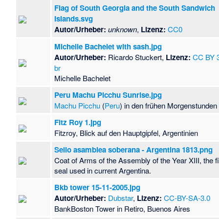
Flag of South Georgia and the South Sandwich
Islands.svg
Autor/Urheber:
unknown
,
Lizenz:
CC0
Michelle Bachelet with sash.jpg
Autor/Urheber:
Ricardo Stuckert,
Lizenz:
CC BY 
br
Michelle Bachelet
Peru Machu Picchu Sunrise.jpg
Machu Picchu
(
Peru
) in den frühen Morgenstunden
Fitz Roy 1.jpg
Fitzroy, Blick auf den Hauptgipfel, Argentinien
Sello asamblea soberana - Argentina 1813.png
Coat of Arms of the Assembly of the Year XIII, the fi
seal used in current Argentina.
Bkb tower 15-11-2005.jpg
Autor/Urheber:
Dubstar
,
Lizenz:
CC-BY-SA-3.0
BankBoston Tower in Retiro, Buenos Aires