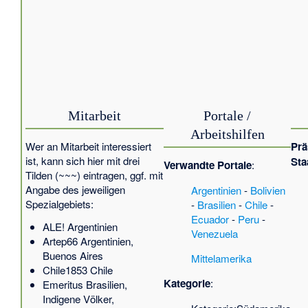
Mitarbeit
Portale /
Arbeitshilfen
Wer an Mitarbeit interessiert
Prä
ist, kann sich hier mit drei
Sta
Verwandte Portale
:
Tilden (~~~) eintragen, ggf. mit
Angabe des jeweiligen
Argentinien
-
Bolivien
Spezialgebiets:
-
Brasilien
-
Chile
-
Ecuador
-
Peru
-
ALE!
Argentinien
Venezuela
Artep66
Argentinien,
Buenos Aires
Mittelamerika
Chile1853
Chile
Kategorie
:
Emeritus
Brasilien,
Indigene Völker,