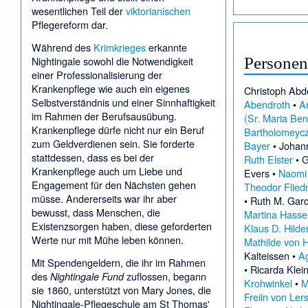
wesentlichen Teil der
viktorianischen
Pflegereform dar.
Während des
Krimkrieges
erkannte
Personen
Nightingale sowohl die Notwendigkeit
einer Professionalisierung der
Krankenpflege wie auch ein eigenes
Christoph Abd
Selbstverständnis und einer Sinnhaftigkeit
Abendroth
•
An
im Rahmen der Berufsausübung.
(Sr. Maria Ben
Krankenpflege dürfe nicht nur ein Beruf
Bartholomeycz
zum Geldverdienen sein. Sie forderte
Bayer
•
Johan
stattdessen, dass es bei der
Ruth Elster
•
G
Krankenpflege auch um Liebe und
Evers
•
Naomi 
Engagement für den Nächsten gehen
Theodor Flied
müsse. Andererseits war ihr aber
•
Ruth M. Gard
bewusst, dass Menschen, die
Martina Hasse
Existenzsorgen haben, diese geforderten
Klaus D. Hild
Werte nur mit Mühe leben können.
Mathilde von 
Kalteissen
•
Ag
Mit Spendengeldern, die ihr im Rahmen
•
Ricarda Klei
des
zuflossen, begann
Nightingale Fund
Krohwinkel
•
M
sie 1860, unterstützt von Mary Jones, die
Freiin von Ler
Nightingale-Pflegeschule am St Thomas'