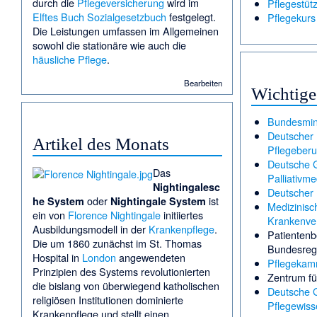
durch die
Pflegeversicherung
wird im
Pflegestüt
Elftes Buch Sozialgesetzbuch
festgelegt.
Pflegekurs
Die Leistungen umfassen im Allgemeinen
sowohl die stationäre wie auch die
häusliche Pflege
.
Bearbeiten
Wichtige
Bundesmini
Deutscher 
Artikel des Monats
Pflegeberu
Deutsche G
Das
Palliativme
Nightingalesc
Deutscher 
oder
ist
he System
Nightingale System
Medizinisc
ein von
Florence Nightingale
initiiertes
Krankenve
Ausbildungsmodell in der
Krankenpflege
.
Patientenb
Die um 1860 zunächst im St. Thomas
Bundesreg
Hospital in
London
angewendeten
Pflegekam
Prinzipien des Systems revolutionierten
Zentrum für
die bislang von überwiegend katholischen
Deutsche G
religiösen Institutionen dominierte
Pflegewiss
Krankenpflege und stellt einen