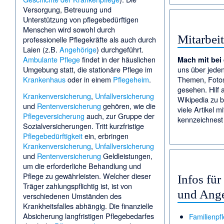
Versorgung, Betreuung und
Unterstützung von pflegebedürftigen
Menschen wird sowohl durch
Mitarbeit
professionelle Pflegekräfte als auch durch
Laien (z.B.
Angehörige
) durchgeführt.
Ambulante Pflege
findet in der häuslichen
Mach mit bei
uns über jeden
Umgebung statt, die stationäre Pflege im
Themen
, Foto
Krankenhaus
oder in einem
Pflegeheim
.
gesehen. Hilf 
Krankenversicherung
,
Unfallversicherung
Wikipedia zu b
und
Rentenversicherung
gehören, wie die
viele Artikel m
Pflegeversicherung
auch, zur Gruppe der
kennzeichnest 
Sozialversicherungen. Tritt kurzfristige
Pflegebedürftigkeit
ein, erbringen
Krankenversicherung
,
Unfallversicherung
und
Rentenversicherung
Geldleistungen,
um die erforderliche Behandlung und
Pflege zu gewährleisten. Welcher dieser
Infos für
Träger zahlungspflichtig ist, ist von
und Ang
verschiedenen Umständen des
Krankheitsfalles abhängig. Die finanzielle
Absicherung langfristigen Pflegebedarfes
Familienpfl