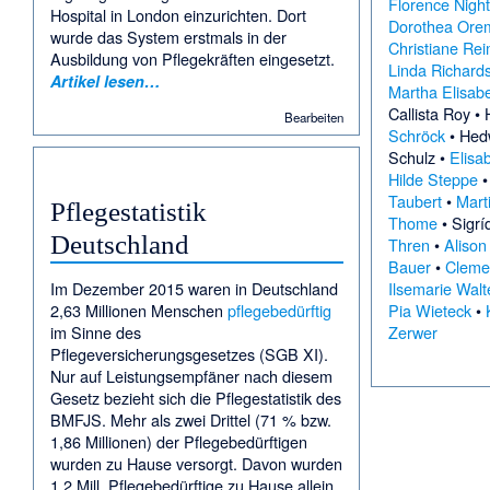
Florence Night
Hospital in London einzurichten. Dort
Dorothea Ore
wurde das System erstmals in der
Christiane Re
Ausbildung von Pflegekräften eingesetzt.
Linda Richard
Artikel lesen…
Martha Elisab
Callista Roy
•
Bearbeiten
Schröck
•
Hedw
Schulz
•
Elisa
Hilde Steppe
Taubert
•
Mart
Pflegestatistik
Thome
•
Sigrí
Deutschland
Thren
•
Alison
Bauer
•
Cleme
Im Dezember 2015 waren in Deutschland
Ilsemarie Walt
2,63 Millionen Menschen
pflegebedürftig
Pia Wieteck
•
im Sinne des
Zerwer
Pflegeversicherungsgesetzes (SGB XI).
Nur auf Leistungsempfäner nach diesem
Gesetz bezieht sich die Pflegestatistik des
BMFJS. Mehr als zwei Drittel (71 % bzw.
1,86 Millionen) der Pflegebedürftigen
wurden zu Hause versorgt. Davon wurden
1.2 Mill. Pflegebedürftige zu Hause allein