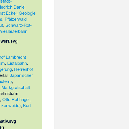
stadt–
iedrich Daniel
rst Eckel
,
Geologie
es
,
Pfälzerwald
,
u)
,
Schwarz-Rot-
Wieslauterbahn
of Lambrecht
eim
,
Eistalbahn
,
gerung
,
Herrenhof
rtal
,
Japanischer
autern)
,
,
Markgrafschaft
rtinsturm
,
Otto Rehhagel
,
nkenweide)
,
Kurt
en