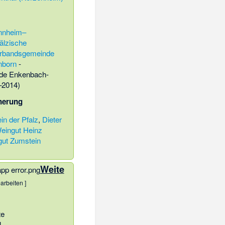
nnheim–
älzische
rbandsgemeinde
nborn
-
de Enkenbach-
–2014)
cherung
ein der Pfalz
,
Dieter
eingut Heinz
ut Zumstein
Weite
arbeiten
]
te
l