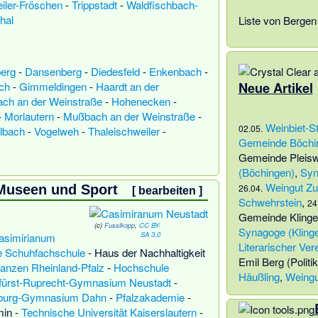
iler-Fröschen
-
Trippstadt
-
Waldfischbach-
hal
Liste von Bergen
erg
-
Dansenberg
-
Diedesfeld
-
Enkenbach
-
Neue Artikel
ch
-
Gimmeldingen
-
Haardt an der
ch an der Weinstraße
-
Hohenecken
-
-
Morlautern
-
Mußbach an der Weinstraße
-
Weinbiet-St
02.05.
lbach
-
Vogelweh
-
Thaleischweiler
-
Gemeinde Böchi
Gemeinde Pleisw
(Böchingen)
,
Syn
Weingut Zu
 Museen und Sport
26.04.
[
bearbeiten
]
Schwehrstein
,
24
Gemeinde Kling
(c)
Fusslkopp
,
CC BY-
Synagoge (Kling
SA 3.0
asimirianum
Literarischer Ver
 Schuhfachschule
-
Haus der Nachhaltigkeit
Emil Berg (Politi
nanzen Rheinland-Pfalz
-
Hochschule
Häußling
,
Weingu
fürst-Ruprecht-Gymnasium Neustadt
-
nburg-Gymnasium Dahn
-
Pfalzakademie
-
min
-
Technische Universität Kaiserslautern
-