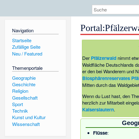
Portal:Pfälzerw
Navigation
Startseite
Zufällige Seite
Neu / Featured
Der
Pfälzerwald
nimmt etwa
Waldfläche Deutschlands dar
Themenportale
er den bei Wanderern und N
Geographie
Biosphärenreservates Pfä
Geschichte
Mitten durch das Waldgebiet
Religion
Wenn du Lust hast, den Them
Gesellschaft
herzlich zur Mitarbeit einge
Sport
Kaiserslautern
.
Technik
Kunst und Kultur
Geog
Wissenschaft
Flüsse
: