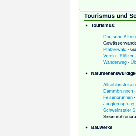
Tourismus und S
Tourismus
:
Deutsche Alleen
Gewässerwande
Pfälzerwald
-
Gä
Verein
-
Pfälzer
Wanderweg
-
Üb
Natursehenswürdigk
Altschlossfelsen
Dammbrunnen
Felsenbrunnen
Jungfernsprung
Schweinstaler S
Siebenröhrenbr
Bauwerke