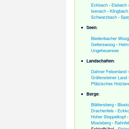
Eckbach
-
Eisbach
Isenach
-
Klingbach
Schwarzbach
-
Spe
Seen
:
Biedenbacher Woog
Gelterswoog
-
Helm
Ungeheuersee
Landschaften
:
Dahner Felsenland
Gräfensteiner Land
Pfälzisches Holzlan
Berge
:
Blättersberg
-
Blosk
Drachenfels
-
Eckko
Hoher Stoppelkopf
Mosisberg
-
Rahnfe
Schindhübel
-
Steig