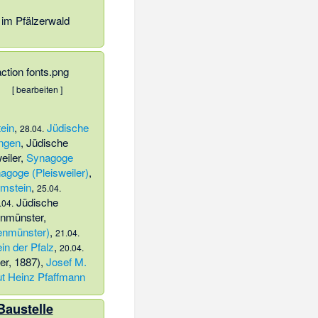
 im Pfälzerwald
[
bearbeiten
]
ein
,
Jüdische
28.04.
ngen
,
Jüdische
eiler
,
Synagoge
agoge (Pleisweiler)
,
mstein
,
25.04.
Jüdische
.04.
enmünster
,
enmünster)
,
21.04.
ein der Pfalz
,
20.04.
ker, 1887)
,
Josef M.
t Heinz Pfaffmann
Baustelle