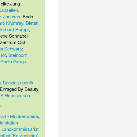
eike Jung
Kanzelfels
k Joneses
,
Bodo
mo Krumrey
,
Dieter
kehard Rumpf
,
lene Schnabel-
zentrum Ost
a Schwartz
,
Hof
,
Steinborn
 Radio Group
s Spezialzubehör
,
Enraged By Beauty
,
uS Hohenecken
h
hal)
-
Mückenwiese
,
ofstätten
,
Landkommissariat
nthal (Kerzenheim)