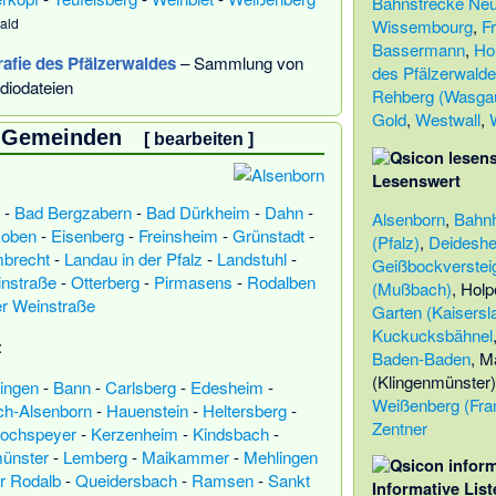
Bahnstrecke Neu
ald
Wissembourg
,
Fr
Bassermann
,
Ho
rafie des Pfälzerwaldes
– Sammlung von
des Pfälzerwald
diodateien
Rehberg (Wasga
Gold
,
Westwall
,
d Gemeinden
[
bearbeiten
]
Lesenswert
-
Bad Bergzabern
-
Bad Dürkheim
-
Dahn
-
Alsenborn
,
Bahnh
oben
-
Eisenberg
-
Freinsheim
-
Grünstadt
-
(Pfalz)
,
Deidesh
brecht
-
Landau in der Pfalz
-
Landstuhl
-
Geißbockverstei
instraße
-
Otterberg
-
Pirmasens
-
Rodalben
(Mußbach)
,
Holpe
r Weinstraße
Garten (Kaisersl
Kuckucksbähnel
:
Baden-Baden
,
Ma
(Klingenmünster)
ningen
-
Bann
-
Carlsberg
-
Edesheim
-
Weißenberg (Fra
h-Alsenborn
-
Hauenstein
-
Heltersberg
-
Zentner
ochspeyer
-
Kerzenheim
-
Kindsbach
-
ünster
-
Lemberg
-
Maikammer
-
Mehlingen
r Rodalb
-
Queidersbach
-
Ramsen
-
Sankt
Informative List