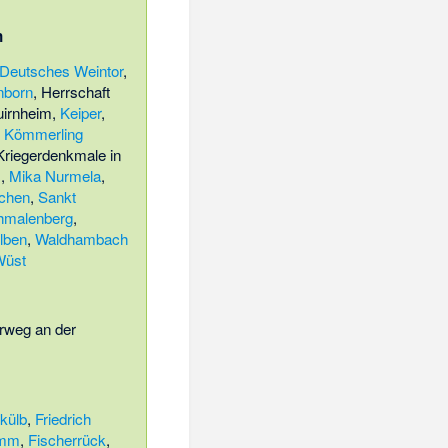
n
Deutsches Weintor
,
nborn
,
Herrschaft
uirnheim
,
Keiper
,
,
Kömmerling
Kriegerdenkmale in
z
,
Mika Nurmela
,
lchen
,
Sankt
hmalenberg
,
lben
,
Waldhambach
Wüst
weg an der
külb
,
Friedrich
amm
,
Fischerrück
,