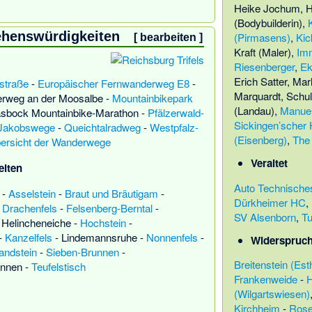
Heike Jochum
,
H
(Bodybuilderin)
,
ehenswürdigkeiten
(Pirmasens)
,
Kic
[
bearbeiten
]
Kraft (Maler)
,
Im
Riesenberger
,
Ek
Erich Satter
,
Mar
straße
-
Europäischer Fernwanderweg E8
-
Marquardt
,
Schul
rweg an der Moosalbe
-
Mountainbikepark
(Landau)
,
Manuel
sbock Mountainbike-Marathon
-
Pfälzerwald-
Sickingen’scher 
 Jakobswege
-
Queichtalradweg
-
Westpfalz-
(Eisenberg)
,
The
ersicht der Wanderwege
Veraltet
eiten
Auto Technische
-
Asselstein
-
Braut und Bräutigam
-
Dürkheimer HC
,
-
Drachenfels
-
Felsenberg-Berntal
-
SV Alsenborn
,
T
-
Helincheneiche
-
Hochstein
-
-
Kanzelfels
-
Lindemannsruhe
-
Nonnenfels
-
Widerspruc
andstein
-
Sieben-Brunnen
-
Breitenstein (Est
unnen
-
Teufelstisch
Frankenweide
-
H
(Wilgartswiesen)
Kirchheim
-
Rose