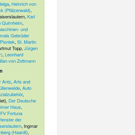
elga
,
Heinrich von
k (Pfälzerwald)
,
Kaiserslautern
,
Karl
 Quirnheim
,
aschinen- und
rmals Gebrüder
Piontek
,
St. Martin
rtmut Topp
,
Jürgen
r)
,
Leonhard
lian von Zottmann
n
r Antz
,
Arts and
üllenweide
,
Auto
zialzubehör
,
et)
,
Der Deutsche
imer Haus
,
FV Fortuna
fenster der
serslautern
,
Ingmar
nberg (Haardt)
,