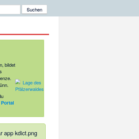
, bildet
s
renze.
dünn.
du
e
Portal