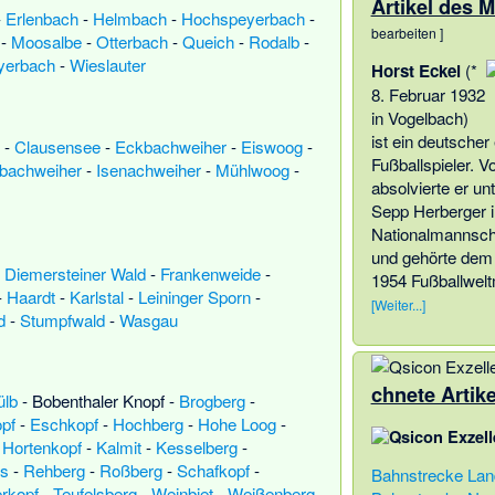
Artikel des 
-
Erlenbach
-
Helmbach
-
Hochspeyerbach
-
bearbeiten
]
-
Moosalbe
-
Otterbach
-
Queich
-
Rodalb
-
yerbach
-
Wieslauter
Horst Eckel
(*
8. Februar 1932
in Vogelbach)
ist ein deutscher
-
Clausensee
-
Eckbachweiher
-
Eiswoog
-
Fußballspieler. V
bachweiher
-
Isenachweiher
-
Mühlwoog
-
absolvierte er un
Sepp Herberger i
Nationalmannscha
und gehörte dem
-
Diemersteiner Wald
-
Frankenweide
-
1954 Fußballwelt
-
Haardt
-
Karlstal
-
Leininger Sporn
-
[Weiter...]
d
-
Stumpfwald
-
Wasgau
chnete Artike
ülb
-
Bobenthaler Knopf
-
Brogberg
-
pf
-
Eschkopf
-
Hochberg
-
Hohe Loog
-
-
Hortenkopf
-
Kalmit
-
Kesselberg
-
ls
-
Rehberg
-
Roßberg
-
Schafkopf
-
Bahnstrecke La
erkopf
-
Teufelsberg
-
Weinbiet
-
Weißenberg