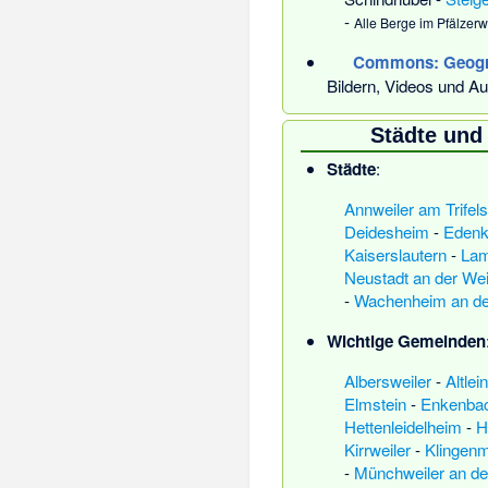
-
Alle Berge im Pfälzerw
Commons
: Geog
Bildern, Videos und Au
Städte un
Städte
:
Annweiler am Trifels
Deidesheim
-
Edenk
Kaiserslautern
-
Lam
Neustadt an der We
-
Wachenheim an de
Wichtige Gemeinden
Albersweiler
-
Altlei
Elmstein
-
Enkenbac
Hettenleidelheim
-
H
Kirrweiler
-
Klingenm
-
Münchweiler an de