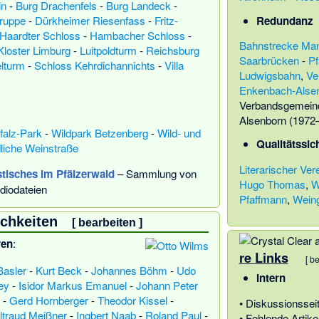
in
-
Burg Drachenfels
-
Burg Landeck
-
Redundanz
ruppe
-
Dürkheimer Riesenfass
-
Fritz-
Haardter Schloss
-
Hambacher Schloss
-
Bahnstrecke Ma
Kloster Limburg
-
Luitpoldturm
-
Reichsburg
Saarbrücken
-
Pf
lturm
-
Schloss Kehrdichannichts
-
Villa
Ludwigsbahn
,
Ve
Enkenbach-Alse
Verbandsgemein
Alsenborn (1972
falz-Park
-
Wildpark Betzenberg
-
Wild- und
Qualitätssi
liche Weinstraße
Literarischer Ver
stisches im Pfälzerwald
– Sammlung von
Hugo Thomas
,
W
diodateien
Pfaffmann
,
Weing
ichkeiten
[
bearbeiten
]
ren
:
re Links
[
be
Basler
-
Kurt Beck
-
Johannes Böhm
-
Udo
Intern
ey
-
Isidor Markus Emanuel
-
Johann Peter
-
Gerd Hornberger
-
Theodor Kissel
-
• Diskussionssei
ltraud Meißner
-
Ingbert Naab
-
Roland Paul
-
• Fehlende Artike