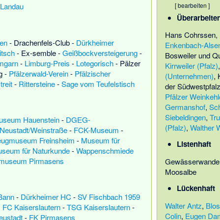
[
bearbeiten
]
-Landau
Überarbeite
Hans Cohrssen
,
gen
-
Drachenfels-Club
-
Dürkheimer
Enkenbach-Alse
itsch
-
Ex-semble
-
Geißbockversteigerung
-
Bosweiler und Q
mgarn
-
Limburg-Preis
-
Lotegorisch
-
Pälzer
Kirrweiler (Pfalz)
g
-
Pfälzerwald-Verein
-
Pfälzischer
(Unternehmen)
,
reit
-
Rittersteine
-
Sage vom Teufelstisch
der Südwestpfal
Pfälzer Weinkeh
Germanshof
,
Sc
Siebeldingen
,
Tru
useum Hauenstein
-
DGEG-
(Pfalz)
,
Walther 
eustadt/Weinstraße
-
FCK-Museum
-
zeugmuseum Freinsheim
-
Museum für
Listenhaft
useum für Naturkunde
-
Wappenschmiede
lmuseum Pirmasens
Gewässerwander
Moosalbe
Lückenhaft
Bann
-
Dürkheimer HC
-
SV Fischbach 1959
Walter Antz
,
Blos
. FC Kaiserslautern
-
TSG Kaiserslautern
-
Colin
,
Eugen D
ustadt
-
FK Pirmasens