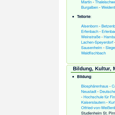
Martin
-
Thaleischwe
Burgalben
-
Weident
Teilorte
:
Alsenborn
-
Betzenb
Erfenbach
-
Erlenba
Weinstraße
-
Hamba
Lachen-Speyerdorf
Sausenheim
-
Siege
Waldfischbach
Bildung, Kultur,
Bildung
:
Biosphärenhaus
-
C
Neustadt
-
Deutsche
-
Hochschule für Fi
Kaiserslautern
-
Kur
Otfried-von-Weiße
Studienheim St. Pir