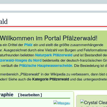
ald
Willkommen im Portal Pfälzerwald!
 ein Drittel der
Pfalz
ein und stellt die größte zusammenhängende
. Ausgezeichnet durch eine Vielzahl von Burgen und Felsformationen
aturfreunden beliebten
Naturpark Pfälzerwald
und ist Bestandteil de
lzerwald-Vosges du Nord
beiderseits der deutsch-französischen G
 verläuft die
Pfälzische Hauptwasserscheide
. Die Besiedelung ist 
enbereich „Pfälzerwald“ in der Wikipedia zu verbessern, dann bist 
laden! Siehe auch die
Kategorie Pfälzerwald
und das untergeordnet
raphie
[
bearbeiten
]