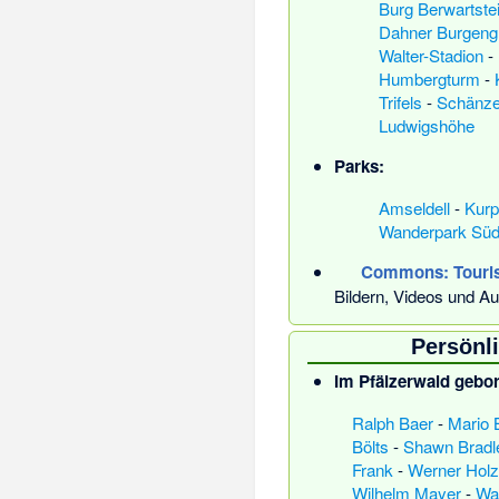
Burg Berwartste
Dahner Burgeng
Walter-Stadion
-
Humbergturm
-
Trifels
-
Schänze
Ludwigshöhe
Parks:
Amseldell
-
Kurp
Wanderpark Süd
Commons
: Touri
Bildern, Videos und Au
Persönl
Im Pfälzerwald gebo
Ralph Baer
-
Mario 
Bölts
-
Shawn Bradl
Frank
-
Werner Holz
Wilhelm Mayer
-
Wa