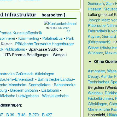
Gondrom
,
Zam H
Hessert
,
Kreuzec
Luftangriffe auf 
d Infrastruktur
bearbeiten
]
Joseph Merz von
Pfälzische Nähm
(c)
AF666
,
CC-BY-SA-
Fahrradfabrik vo
3.0
Framas Kunststofftechnik
Kayser
,
Gerhard 
pinnerei
-
Kömmerling
-
PalatinaBus
-
Park
(Dörrenbach)
,
Ha
 Kaiser
-
Pfälzische Tonwerke Hagenburger
Weber (Historike
ck Publications
-
Sparkasse Südliche
Wüchner
,
Maximi
-
UTA Pharma Beteiligungen
-
Wasgau
Ohne Quelle
Almensee
,
Walte
nstrecke Grünstadt–Altleiningen
-
Decay
,
Auf der F
slautern–Enkenbach
-
Bahnstrecke Landau–
Technisches Spe
ecke Mannheim–Saarbrücken
-
Bahnstrecke
Bergstein (Weinbi
ourg
-
Biebermühlbahn
-
Eistalbahn
-
Weinbau
,
Dürkhe
fälzische Ludwigsbahn
-
Wieslauterbahn
Fackelbrunnen
,
F
Göcklingen
,
Glas
desstraßen
:
Marienkirche Kai
Hosenfeld
,
Hütte
37
-
B 39
-
B 48
-
B 270
-
B 427