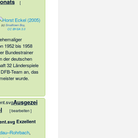
Monats
[
(c)
Smalltown Boy
,
CC BY-SA 3.0
 ehemaliger
on 1952 bis 1958
ter Bundestrainer
n der deutschen
ft 32 Länderspiele
 DFB-Team an, das
meister wurde.
Ausgezei
l
[
bearbeiten
]
Exzellent
ndau–Rohrbach
,