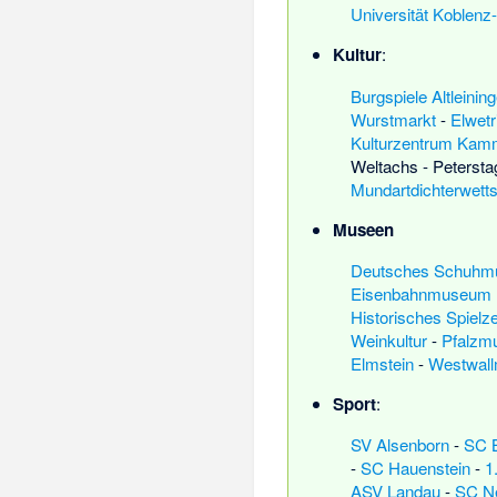
Universität Koblenz
Kultur
:
Burgspiele Altleinin
Wurstmarkt
-
Elwetr
Kulturzentrum Kam
Weltachs
-
Petersta
Mundartdichterwettst
Museen
Deutsches Schuhm
Eisenbahnmuseum N
Historisches Spiel
Weinkultur
-
Pfalzm
Elmstein
-
Westwal
Sport
:
SV Alsenborn
-
SC 
-
SC Hauenstein
-
1
ASV Landau
-
SC Ne