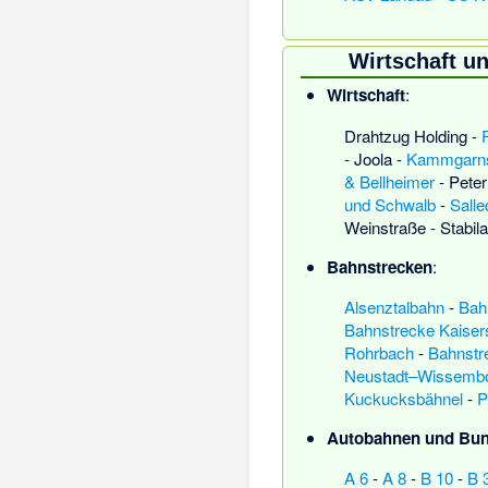
Wirtschaft un
Wirtschaft
:
Drahtzug Holding
-
-
Joola
-
Kammgarns
& Bellheimer
-
Peter
und Schwalb
-
Salle
Weinstraße
-
Stabila
Bahnstrecken
:
Alsenztalbahn
-
Bah
Bahnstrecke Kaiser
Rohrbach
-
Bahnstr
Neustadt–Wissemb
Kuckucksbähnel
-
P
Autobahnen und Bun
A 6
-
A 8
-
B 10
-
B 