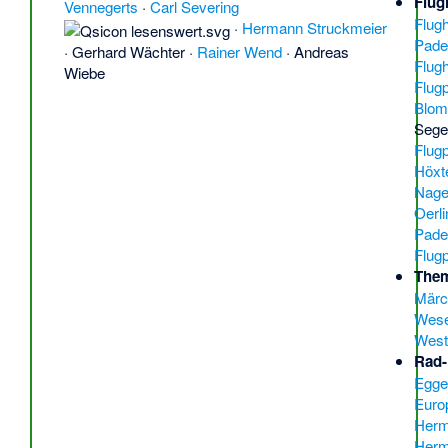
Flug
Vennegerts
·
Carl Severing
Flug
·
Hermann Struckmeier
Pade
·
Gerhard Wächter
·
Rainer Wend
·
Andreas
Flug
Wiebe
Flugp
Blom
Sege
Flug
Höxt
Nage
Oerl
Pade
Flugp
The
Märc
Wese
West
Rad-
Egg
Euro
Herm
Her