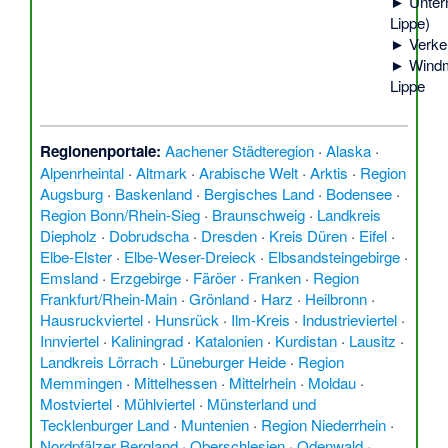
►
Unter
Lippe)
►
Verke
►
Windm
Lippe
Regionenportale:
Aachener Städteregion
·
Alaska
·
Alpenrheintal
·
Altmark
·
Arabische Welt
·
Arktis
·
Region
Augsburg
·
Baskenland
·
Bergisches Land
·
Bodensee
·
Region Bonn/Rhein-Sieg
·
Braunschweig
·
Landkreis
Diepholz
·
Dobrudscha
·
Dresden
·
Kreis Düren
·
Eifel
·
Elbe-Elster
·
Elbe-Weser-Dreieck
·
Elbsandsteingebirge
·
Emsland
·
Erzgebirge
·
Färöer
·
Franken
·
Region
Frankfurt/Rhein-Main
·
Grönland
·
Harz
·
Heilbronn
·
Hausruckviertel
·
Hunsrück
·
Ilm-Kreis
·
Industrieviertel
·
Innviertel
·
Kaliningrad
·
Katalonien
·
Kurdistan
·
Lausitz
·
Landkreis Lörrach
·
Lüneburger Heide
·
Region
Memmingen
·
Mittelhessen
·
Mittelrhein
·
Moldau
·
Mostviertel
·
Mühlviertel
·
Münsterland und
Tecklenburger Land
·
Muntenien
·
Region Niederrhein
·
Nordpfälzer Bergland
·
Oberschlesien
·
Odenwald
·