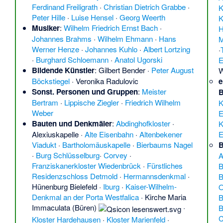
Ferdinand Freiligrath
·
Christian Dietrich Grabbe
·
K
Peter Hille
·
Luise Hensel
·
Georg Weerth
K
Musiker
:
Wilhelm Friedrich Ernst Bach
·
H
Johannes Brahms
·
Wilhelm Ehmann
·
Hans
M
Werner Henze
·
Johannes Kuhlo
·
Albert Lortzing
·
·
Burghard Schloemann
·
Anatol Ugorski
E
Bildende Künstler
:
Gilbert Bender
·
Peter August
W
e
Böckstiegel
·
Veronika Radulovic
Sonst. Personen und Gruppen
:
Meister
B
Bertram
·
Lippische Ziegler
·
Friedrich Wilhelm
K
Weber
E
Bauten und Denkmäler
:
Abdinghofkloster
·
K
E
Alexiuskapelle
·
Alte Eisenbahn
·
Altenbekener
B
Viadukt
·
Bartholomäuskapelle
·
Bierbaums Nagel
·
Burg Schlüsselburg
·
Corvey
·
A
Franziskanerkloster Wiedenbrück
·
Fürstliches
B
Residenzschloss Detmold
·
Hermannsdenkmal
·
B
Hünenburg Bielefeld
·
Iburg
·
Kaiser-Wilhelm-
O
Denkmal an der Porta Westfalica
·
Kirche Maria
B
Immaculata (Büren)
·
B
C
Kloster Hardehausen
·
Kloster Marienfeld
·