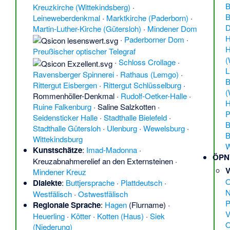
B
Kreuzkirche (Wittekindsberg)
·
B
Leineweberdenkmal
·
Marktkirche (Paderborn)
·
D
Martin-Luther-Kirche (Gütersloh)
·
Mindener Dom
H
·
Paderborner Dom
·
H
Preußischer optischer Telegraf
(
·
Schloss Crollage
·
L
Ravensberger Spinnerei
·
Rathaus (Lemgo)
·
B
Rittergut Eisbergen
·
Rittergut Schlüsselburg
·
(
Rommenhöller-Denkmal
·
Rudolf-Oetker-Halle
·
H
Ruine Falkenburg
·
Saline Salzkotten
·
P
Seidensticker Halle
·
Stadthalle Bielefeld
·
B
Stadthalle Gütersloh
·
Ulenburg
·
Wewelsburg
·
B
Wittekindsburg
W
Kunstschätze
:
Imad-Madonna
·
ÖPN
Kreuzabnahmerelief an den Externsteinen
·
V
Mindener Kreuz
O
Dialekte
:
Buttjersprache
·
Plattdeutsch
·
N
Westfälisch
·
Ostwestfälisch
P
Regionale Sprache
:
Hagen
(Flurname) ·
V
Heuerling
·
Kötter
·
Kotten (Haus)
·
Siek
O
(Niederung)