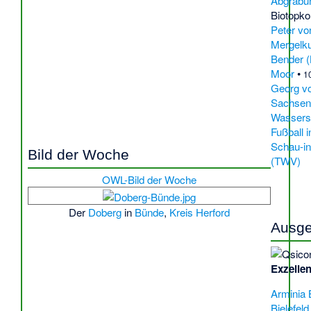
Abgrabu
Biotopk
Peter vo
Mergelk
Bender (
Moor
•
1
Georg v
Sachsen
Wassers
Fußball i
Schau-i
Bild der Woche
(TWV)
OWL-Bild der Woche
Der
Doberg
in
Bünde
,
Kreis Herford
Ausge
Exzellen
Arminia B
Bielefeld