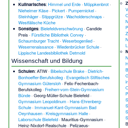
Z
Kulinarisches
:
Himmel und Erde
·
Möppkenbrot
·
V
Nieheimer Käse
·
Pickert
·
Pumpernickel
·
O
Steinhäger
·
Stippgrütze
·
Wacholderschnaps
·
N
Westfälische Küche
P
Sonstiges
:
Bielefeldverschwörung
·
Candide
Z
Preis
·
Fürstliche Bibliothek Corvey
·
N
Schaumburger Tracht
·
Weserbogenlied
·
L
Weserrenaissance
·
Wiedenbrücker Schule
·
N
Lippische Landesbibliothek Detmold
N
Wissenschaft und Bildung
H
B
Schulen
:
ATIW
·
Bibelschule Brake
·
Dietrich-
G
Bonhoeffer-Berufskolleg
·
Evangelisch Stiftisches
i
Gymnasium Gütersloh
·
Felix-Fechenbach-
O
Berufskolleg
·
Freiherr-vom-Stein-Gymnasium
P
Bünde
·
Georg-Müller-Schule Bielefeld
·
S
Gymnasium Leopoldinum
·
Hans-Ehrenberg-
S
Schule
·
Immanuel-Kant-Gymnasium Bad
S
Oeynhausen
·
Kreisgymnasium Halle
·
S
Laborschule Bielefeld
·
Mauritius-Gymnasium
·
B
Heinz-Nixdorf-Realschule
·
Pelizaeus-