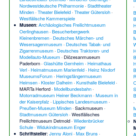
Nordwestdeutsche Philharmonie
·
Stadttheater
·
Minden
·
Theater Bielefeld
·
Theater Gütersloh
·
B
Westfälische Kammerspiele
B
Museen
:
Archäologisches Freilichtmuseum
H
Oerlinghausen
·
Besucherbergwerk
B
Kleinenbremen
·
Deutsches Märchen- und
M
Wesersagenmuseum
·
Deutsches Tabak- und
W
Zigarrenmuseum
·
Deutsches Traktoren- und
H
Modellauto-Museum
·
Diözesanmuseum
B
Paderborn
·
Glashütte Gernheim
·
Heimathaus
H
Verl
·
Heimatmuseum Marienfeld
·
Heinz Nixdorf
B
MuseumsForum
·
Heringsfängermuseum
R
Heimsen
·
Kloster Dalheim
·
Kunsthalle Bielefeld
·
O
MARTa Herford
·
Modellbundesbahn
·
S
Motorradmuseum Heiner Beckmann
·
Museum in
B
der Kaiserpfalz
·
Lippisches Landesmuseum
·
·
Preußen-Museum Minden
·
Sackmuseum
·
M
Stadtmuseum Gütersloh
·
Westfälisches
B
Freilichtmuseum Detmold
·
Wiedenbrücker
N
Schule
·
Widukindmuseum Enger
M
Schriftsteller
:
Jenny Aloni
·
Max Bruns
·
A