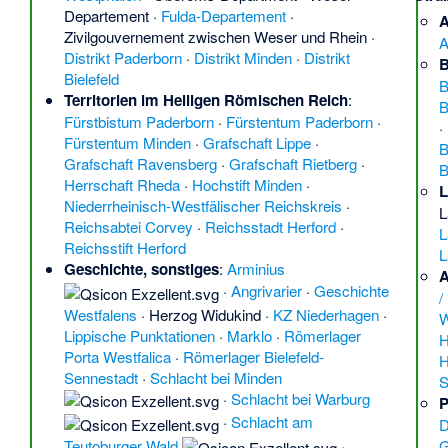
Departement
·
Fulda-Departement
·
A
Zivilgouvernement zwischen Weser und Rhein
·
A
Distrikt Paderborn
·
Distrikt Minden
·
Distrikt
B
Bielefeld
B
Territorien im Heiligen Römischen Reich
:
B
Fürstbistum Paderborn
·
Fürstentum Paderborn
·
·
Fürstentum Minden
·
Grafschaft Lippe
·
B
Grafschaft Ravensberg
·
Grafschaft Rietberg
·
B
Herrschaft Rheda
·
Hochstift Minden
·
L
Niederrheinisch-Westfälischer Reichskreis
·
L
Reichsabtei Corvey
·
Reichsstadt Herford
·
L
Reichsstift Herford
L
Geschichte, sonstiges
:
Arminius
A
·
Angrivarier
·
Geschichte
/
Westfalens
·
Herzog Widukind
·
KZ Niederhagen
·
W
Lippische Punktationen
·
Marklo
·
Römerlager
H
Porta Westfalica
·
Römerlager Bielefeld-
H
Sennestadt
·
Schlacht bei Minden
S
·
Schlacht bei Warburg
P
·
Schlacht am
D
Teutoburger Wald
·
G