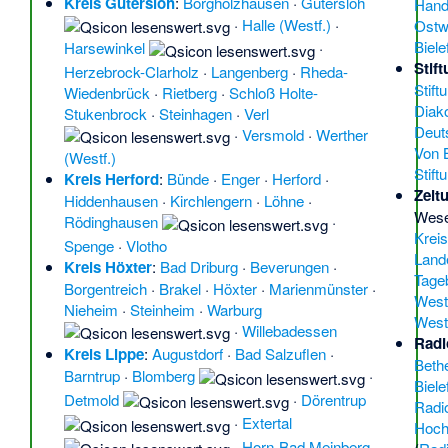
Kreis Gütersloh
:
Borgholzhausen
·
Gütersloh
Han
·
Halle (Westf.)
·
Ostw
Biele
Harsewinkel
·
Stif
Herzebrock-Clarholz
·
Langenberg
·
Rheda-
Stift
Wiedenbrück
·
Rietberg
·
Schloß Holte-
Diak
Stukenbrock
·
Steinhagen
·
Verl
Deuts
·
Versmold
·
Werther
Von 
(Westf.)
Stift
Kreis Herford
:
Bünde
·
Enger
·
Herford
·
Zeit
Hiddenhausen
·
Kirchlengern
·
Löhne
·
Wes
Rödinghausen
·
Kreis
Spenge
·
Vlotho
Land
Kreis Höxter
:
Bad Driburg
·
Beverungen
·
Tageb
Borgentreich
·
Brakel
·
Höxter
·
Marienmünster
·
West
Nieheim
·
Steinheim
·
Warburg
Westf
·
Willebadessen
Radi
Kreis Lippe
:
Augustdorf
·
Bad Salzuflen
·
Beth
Barntrup
·
Blomberg
·
Biele
Detmold
·
Dörentrup
Radi
·
Extertal
Hochs
·
Horn-Bad Meinberg
·