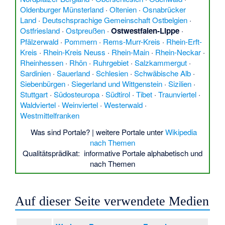
Oldenburger Münsterland
·
Oltenien
·
Osnabrücker
Land
·
Deutschsprachige Gemeinschaft Ostbelgien
·
Ostfriesland
·
Ostpreußen
·
Ostwestfalen-Lippe
·
Pfälzerwald
·
Pommern
·
Rems-Murr-Kreis
·
Rhein-Erft-
Kreis
·
Rhein-Kreis Neuss
·
Rhein-Main
·
Rhein-Neckar
·
Rheinhessen
·
Rhön
·
Ruhrgebiet
·
Salzkammergut
·
Sardinien
·
Sauerland
·
Schlesien
·
Schwäbische Alb
·
Siebenbürgen
·
Siegerland und Wittgenstein
·
Sizilien
·
Stuttgart
·
Südosteuropa
·
Südtirol
·
Tibet
·
Traunviertel
·
Waldviertel
·
Weinviertel
·
Westerwald
·
Westmittelfranken
Was sind Portale?
| weitere Portale unter
Wikipedia
nach Themen
Qualitätsprädikat:
informative Portale
alphabetisch
und
nach Themen
Auf dieser Seite verwendete Medien