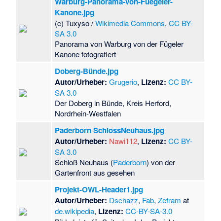
Warburg-Panorama-von-Fuegeler-
Kanone.jpg
(c) Tuxyso /
Wikimedia Commons
,
CC BY-
SA 3.0
Panorama von Warburg von der Fügeler
Kanone fotografiert
Doberg-Bünde.jpg
Autor/Urheber:
Grugerio
,
Lizenz:
CC BY-
SA 3.0
Der Doberg in Bünde, Kreis Herford,
Nordrhein-Westfalen
Paderborn SchlossNeuhaus.jpg
Autor/Urheber:
Nawi112
,
Lizenz:
CC BY-
SA 3.0
Schloß Neuhaus (
Paderborn
) von der
Gartenfront aus gesehen
Projekt-OWL-Header1.jpg
Autor/Urheber:
Dschazz
,
Fab
,
Zefram
at
de.wikipedia
,
Lizenz:
CC-BY-SA-3.0