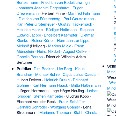
S
Bertelsmann
·
Friedrich von Bodelschwingh
·
M
Johannes Joachim Degenhardt
·
Eugen
m
Drewermann
·
Herbert Finne
·
Manfred Fuhrmann
O
·
Dietrich von Fürstenberg
·
Paul Gauselmann
·
G
Karl Peter Grotemeyer
·
Gustav Hackemack
·
P
Heinrich Hanke
·
Rüdiger Hoffmann
·
Stephan
S
Ludwig Jacobi
·
Engelbert Kaempfer
·
Dietmar
S
Klenke
·
Reiner Körfer
·
Hermann zur Lippe
·
V
Meinolf
(Heiliger) ·
Markus Miele
·
Franz
Mündelein
·
Heinz Nixdorf
·
August Oetker
·
M
Gobelin Person
·
Friedrich Wilhelm Adam
W
Sertürner
Schif
Politiker
:
Dirk Becker
·
Ute Berg
·
Klaus
Mitte
Brandner
·
Michael Buhre
·
Cajus Julius Caesar
·
Wes
Hubert Deittert
·
Heinrich Drake
·
Reinhard
·
Was
Göhner
·
Karl Hermann Haack
·
Britta Haßelmann
Mind
·
Jürgen Herrmann
·
Inge Höger-Neuling
·
Lothar
Ibrügger
·
Steffen Kampeter
·
Gudrun Kopp
·
Wass
Eberhard von der Reck
·
Frank Schäffler
·
Mind
Gerhard Schröder
·
Wolfgang Spanier
·
Lena
Strothmann
·
Marianne Thomann-Stahl
·
Christa