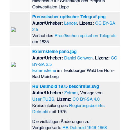
Bilderleiste für Seitenkopf des Projekts
Ostwestfalen-Lippe
Preussischer optischer Telegraf.png
Autor/Urheber:
Lencer
,
Lizenz:
CC BY-SA
2.5
Verlauf des
Preußischen optischen Telegrafs
um 1835
Externsteine pano.jpg
Autor/Urheber:
Daniel Schwen
,
Lizenz:
CC
BY-SA 2.5
Externsteine
im Teutoburger Wald bei Horn-
Bad Meinberg
RB Detmold 1975 beschriftet.svg
Autor/Urheber:
Zefram
, Vorlage von
User:TUBS
,
Lizenz:
CC BY-SA 4.0
Kreiseinteilung des
Regierungsbezirks
Detmold
seit 1975
Die vielfältigen Änderungen zur
Vorgängerkarte
RB Detmold 1949-1968