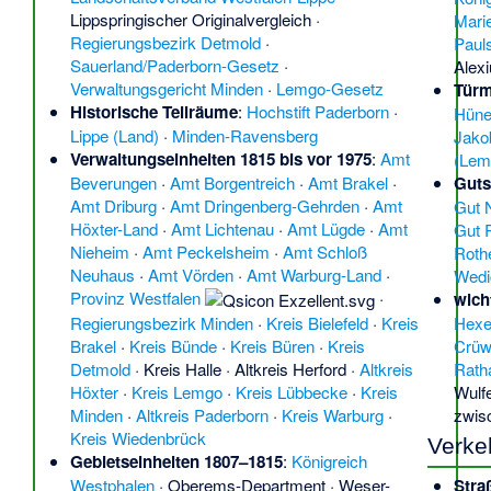
Lippspringischer Originalvergleich
·
Mari
Regierungsbezirk Detmold
·
Paul
Sauerland/Paderborn-Gesetz
·
Alex
Verwaltungsgericht Minden
·
Lemgo-Gesetz
Tür
Historische Teilräume
:
Hochstift Paderborn
·
Hüne
Lippe (Land)
·
Minden-Ravensberg
Jako
Verwaltungseinheiten 1815 bis vor 1975
:
Amt
(Lem
Guts
Beverungen
·
Amt Borgentreich
·
Amt Brakel
·
Amt Driburg
·
Amt Dringenberg-Gehrden
·
Amt
Gut 
Höxter-Land
·
Amt Lichtenau
·
Amt Lügde
·
Amt
Gut 
Nieheim
·
Amt Peckelsheim
·
Amt Schloß
Roth
Neuhaus
·
Amt Vörden
·
Amt Warburg-Land
·
Wedi
Provinz Westfalen
·
wich
Hexe
Regierungsbezirk Minden
·
Kreis Bielefeld
·
Kreis
Crüwe
Brakel
·
Kreis Bünde
·
Kreis Büren
·
Kreis
Rath
Detmold
·
Kreis Halle
·
Altkreis Herford
·
Altkreis
Wulf
Höxter
·
Kreis Lemgo
·
Kreis Lübbecke
·
Kreis
zwis
Minden
·
Altkreis Paderborn
·
Kreis Warburg
·
Kreis Wiedenbrück
Verke
Gebietseinheiten 1807–1815
:
Königreich
Stra
Westphalen
·
Oberems-Department
·
Weser-