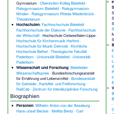
e
Gymnasium
·
Oberstufen-Kolleg Bielefeld
·
S
Ratsgymnasium Bielefeld
·
Ratsgymnasium
S
Minden
·
Ratsgymnasium Rheda-Wiedenbrück
·
S
Theodorianum
S
Hochschulen
:
Fachhochschule Bielefeld
·
S
Fachhochschule der Diakonie
·
Fachhochschule
M
der Wirtschaft
·
Hochschule Ostwestfalen-Lippe
·
S
Hochschule für Kirchenmusik Herford
·
B
Hochschule für Musik Detmold
·
Kirchliche
E
Hochschule Bethel
·
Theologische Fakultät
L
Paderborn
·
Universität Bielefeld
·
Universität
L
Paderborn
W
Wissenschaft und Forschung
:
Bielefelder
P
Wissenschaftspreis
·
Bundesforschungsanstalt
H
für Ernährung und Lebensmittel
·
Bundesanstalt
E
für Getreide-, Kartoffel- und Fettforschung
·
V
RailCab
·
Zentrum für interdisziplinäre Forschung
B
Biographien
B
·
Personen
:
Wilhelm Anton von der Asseburg
·
G
Hans-Josef Becker
·
Melitta Bentz
·
Carl