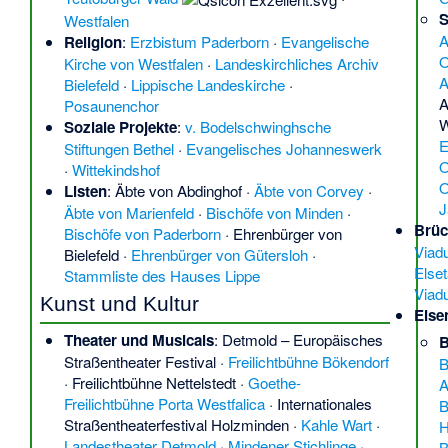
S
Westfalen
A
Religion
:
Erzbistum Paderborn
·
Evangelische
O
Kirche von Westfalen
·
Landeskirchliches Archiv
A
Bielefeld
·
Lippische Landeskirche
·
A
Posaunenchor
W
Soziale Projekte
:
v. Bodelschwinghsche
E
Stiftungen Bethel
·
Evangelisches Johanneswerk
O
·
Wittekindshof
O
Listen
:
Äbte von Abdinghof
·
Äbte von Corvey
·
J
Äbte von Marienfeld
·
Bischöfe von Minden
·
Brü
Bischöfe von Paderborn
·
Ehrenbürger von
Viad
Bielefeld
·
Ehrenbürger von Gütersloh
·
Else
Stammliste des Hauses Lippe
Viad
Kunst und Kultur
Eise
Theater und Musicals
:
Detmold – Europäisches
B
Straßentheater Festival
·
Freilichtbühne Bökendorf
B
·
Freilichtbühne Nettelstedt
·
Goethe-
A
Freilichtbühne Porta Westfalica
·
Internationales
B
Straßentheaterfestival Holzminden
·
Kahle Wart
·
H
Landestheater Detmold
·
Mindener Stichlinge
·
B