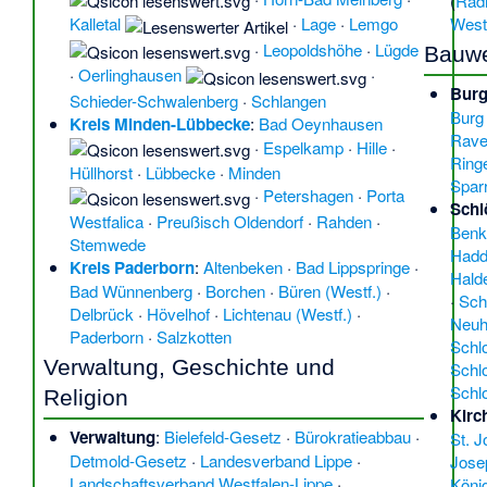
(
Rad
West
Kalletal
·
Lage
·
Lemgo
·
Leopoldshöhe
·
Lügde
Bauw
·
Oerlinghausen
·
Bur
Schieder-Schwalenberg
·
Schlangen
Burg
Kreis Minden-Lübbecke
:
Bad Oeynhausen
Rave
·
Espelkamp
·
Hille
·
Ringe
Hüllhorst
·
Lübbecke
·
Minden
Spar
·
Petershagen
·
Porta
Schl
Westfalica
·
Preußisch Oldendorf
·
Rahden
·
Benk
Stemwede
Hadd
Kreis Paderborn
:
Altenbeken
·
Bad Lippspringe
·
Hal
Bad Wünnenberg
·
Borchen
·
Büren (Westf.)
·
·
Sch
Delbrück
·
Hövelhof
·
Lichtenau (Westf.)
·
Neuh
Paderborn
·
Salzkotten
Schl
Verwaltung, Geschichte und
Schl
Schl
Religion
Kirc
Verwaltung
:
Bielefeld-Gesetz
·
Bürokratieabbau
·
St. J
Detmold-Gesetz
·
Landesverband Lippe
·
Josep
Landschaftsverband Westfalen-Lippe
·
König