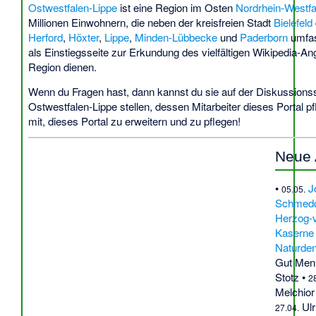
Ostwestfalen-Lippe
ist eine Region im Osten
Nordrhein-Westfa
Millionen Einwohnern, die neben der kreisfreien Stadt
Bielefeld
Herford
,
Höxter
,
Lippe
,
Minden-Lübbecke
und
Paderborn
umfass
als Einstiegsseite zur Erkundung des vielfältigen Wikipedia-A
Region dienen.
Wenn du Fragen hast, dann kannst du sie auf der
Diskussionss
Ostwestfalen-Lippe
stellen, dessen Mitarbeiter dieses Portal pfl
mit, dieses Portal zu erweitern und zu pflegen!
Neue A
•
J
05.05.
Schmedd
Herzog-
Kaserne
Naturden
Gut Men
Stotz
•
2
Melchior
Ul
27.04.