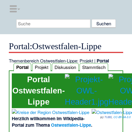
Portal:Ostwestfalen-Lippe
Themenbereich Ostwestfalen-Lippe:
Projekt
|
Portal
Portal
Projekt
Diskussion
Stammtisch
Portal
Ostwestfalen-
Lippe
(c)
TUBS
,
CC-BY-SA-3.0
Herzlich willkommen im
Wikipedia-
Portal
zum Thema
Ostwestfalen-Lippe
.