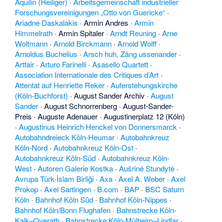
Aquilin (Heiliger)
·
Arbeitsgemeinschaft industrieller
Forschungsvereinigungen „Otto von Guericke“
·
Ariadne Daskalakis
·
Armin Andres
·
Armin
Himmelrath
·
Armin Spitaler
·
Arndt Reuning
·
Arne
Woltmann
·
Arnold Birckmann
·
Arnold Wolff
·
Arnoldus Buchelius
·
Arsch huh, Zäng ussenander
·
Artfair
·
Arturo Farinelli
·
Asasello Quartett
·
Association Internationale des Critiques d’Art
·
Attentat auf Henriette Reker
·
Auferstehungskirche
(Köln-Buchforst)
·
August Sander Archiv
·
August
Sander
·
August Schnorrenberg
·
August-Sander-
Preis
·
Auguste Adenauer
·
Augustinerplatz 12 (Köln)
·
Augustinus Heinrich Henckel von Donnersmarck
·
Autobahndreieck Köln-Heumar
·
Autobahnkreuz
Köln-Nord
·
Autobahnkreuz Köln-Ost
·
Autobahnkreuz Köln-Süd
·
Autobahnkreuz Köln-
West
·
Autoren Galerie Kostka
·
Aušrinė Stundytė
·
Avrupa Türk-İslam Birliği
·
Axa
·
Axel A. Weber
·
Axel
Prokop
·
Axel Sartingen
·
B.com
·
BAP
·
BSC Saturn
Köln
·
Bahnhof Köln Süd
·
Bahnhof Köln-Nippes
·
Bahnhof Köln/Bonn Flughafen
·
Bahnstrecke Köln-
Kalk–Overath
·
Bahnstrecke Köln-Mülheim–Lindlar
·