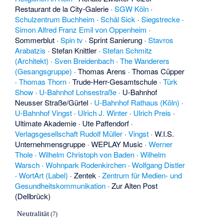
Restaurant de la City-Galerie
·
SGW Köln
·
Schulzentrum Buchheim
·
Schäl Sick
·
Siegstrecke
·
Simon Alfred Franz Emil von Oppenheim
·
Sommerblut
·
Spin tv
·
Sprint Sanierung
·
Stavros
Arabatzis
·
Stefan Knittler
·
Stefan Schmitz
(Architekt)
·
Sven Breidenbach
·
The Wanderers
(Gesangsgruppe)
·
Thomas Arens
·
Thomas Cüpper
·
Thomas Thorn
·
Trude-Herr-Gesamtschule
·
Türk
Show
·
U-Bahnhof Lohsestraße
·
U-Bahnhof
Neusser Straße/Gürtel
·
U-Bahnhof Rathaus (Köln)
·
U-Bahnhof Vingst
·
Ulrich J. Winter
·
Ulrich Preis
·
Ultimate Akademie
·
Ute Paffendorf
·
Verlagsgesellschaft Rudolf Müller
·
Vingst
·
W.I.S.
Unternehmensgruppe
·
WEPLAY Music
·
Werner
Thole
·
Wilhelm Christoph von Baden
·
Wilhelm
Warsch
·
Wohnpark Rodenkirchen
·
Wolfgang Distler
·
WortArt (Label)
·
Zentek
·
Zentrum für Medien- und
Gesundheitskommunikation
·
Zur Alten Post
(Dellbrück)
Neutralität
(7)