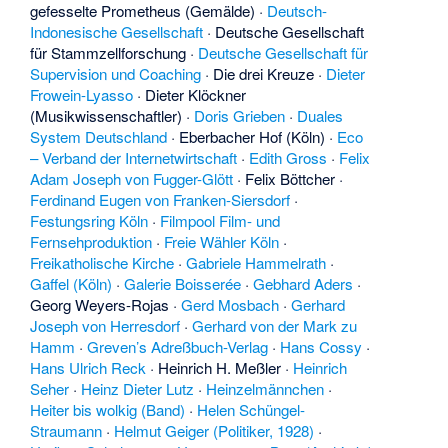
gefesselte Prometheus (Gemälde)
·
Deutsch-
Indonesische Gesellschaft
·
Deutsche Gesellschaft
für Stammzellforschung
·
Deutsche Gesellschaft für
Supervision und Coaching
·
Die drei Kreuze
·
Dieter
Frowein-Lyasso
·
Dieter Klöckner
(Musikwissenschaftler)
·
Doris Grieben
·
Duales
System Deutschland
·
Eberbacher Hof (Köln)
·
Eco
– Verband der Internetwirtschaft
·
Edith Gross
·
Felix
Adam Joseph von Fugger-Glött
·
Felix Böttcher
·
Ferdinand Eugen von Franken-Siersdorf
·
Festungsring Köln
·
Filmpool Film- und
Fernsehproduktion
·
Freie Wähler Köln
·
Freikatholische Kirche
·
Gabriele Hammelrath
·
Gaffel (Köln)
·
Galerie Boisserée
·
Gebhard Aders
·
Georg Weyers-Rojas
·
Gerd Mosbach
·
Gerhard
Joseph von Herresdorf
·
Gerhard von der Mark zu
Hamm
·
Greven’s Adreßbuch-Verlag
·
Hans Cossy
·
Hans Ulrich Reck
·
Heinrich H. Meßler
·
Heinrich
Seher
·
Heinz Dieter Lutz
·
Heinzelmännchen
·
Heiter bis wolkig (Band)
·
Helen Schüngel-
Straumann
·
Helmut Geiger (Politiker, 1928)
·