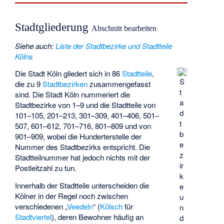
Stadtgliederung
Abschnitt bearbeiten
Siehe auch
:
Liste der Stadtbezirke und Stadtteile
Kölns
Die Stadt Köln gliedert sich in 86
Stadtteile
,
S
die zu 9
Stadtbezirken
zusammengefasst
t
sind. Die Stadt Köln nummeriert die
a
Stadtbezirke von 1–9 und die Stadtteile von
d
101–105, 201–213, 301–309, 401–406, 501–
t
507, 601–612, 701–716, 801–809 und von
b
901–909, wobei die Hunderterstelle der
e
Nummer des Stadtbezirks entspricht. Die
z
Stadtteilnummer hat jedoch nichts mit der
ir
Postleitzahl zu tun.
k
Innerhalb der Stadtteile unterscheiden die
e
Kölner in der Regel noch zwischen
u
verschiedenen „
Veedeln
“ (
Kölsch
für
n
Stadtviertel
), deren Bewohner häufig an
d