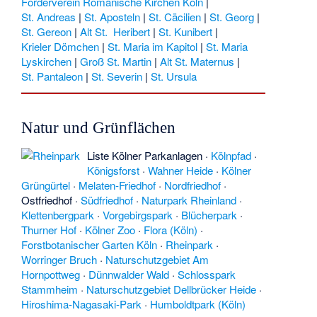
Förderverein Romanische Kirchen Köln
|
St. Andreas
|
St. Aposteln
|
St. Cäcilien
|
St. Georg
|
St. Gereon
|
Alt St. Heribert
|
St. Kunibert
|
Krieler Dömchen
|
St. Maria im Kapitol
|
St. Maria
Lyskirchen
|
Groß St. Martin
|
Alt St. Maternus
|
St. Pantaleon
|
St. Severin
|
St. Ursula
Natur und Grünflächen
Liste Kölner Parkanlagen
·
Kölnpfad
·
Königsforst
·
Wahner Heide
·
Kölner
Grüngürtel
·
Melaten-Friedhof
·
Nordfriedhof
·
Ostfriedhof
·
Südfriedhof
·
Naturpark Rheinland
·
Klettenbergpark
·
Vorgebirgspark
·
Blücherpark
·
Thurner Hof
·
Kölner Zoo
·
Flora (Köln)
·
Forstbotanischer Garten Köln
·
Rheinpark
·
Worringer Bruch
·
Naturschutzgebiet Am
Hornpottweg
·
Dünnwalder Wald
·
Schlosspark
Stammheim
·
Naturschutzgebiet Dellbrücker Heide
·
Hiroshima-Nagasaki-Park
·
Humboldtpark (Köln)