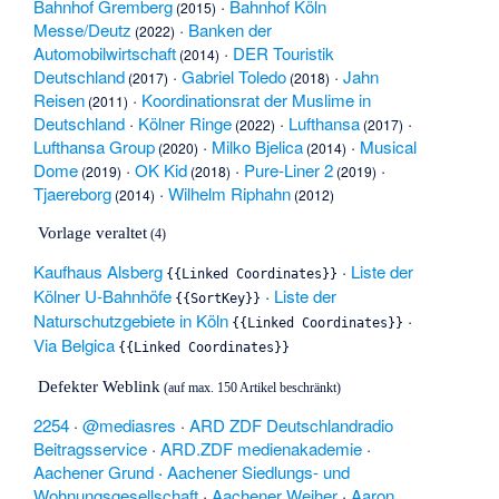
Bahnhof Gremberg
·
Bahnhof Köln
(2015)
Messe/Deutz
·
Banken der
(2022)
Automobilwirtschaft
·
DER Touristik
(2014)
Deutschland
·
Gabriel Toledo
·
Jahn
(2017)
(2018)
Reisen
·
Koordinationsrat der Muslime in
(2011)
Deutschland
·
Kölner Ringe
·
Lufthansa
·
(2022)
(2017)
Lufthansa Group
·
Milko Bjelica
·
Musical
(2020)
(2014)
Dome
·
OK Kid
·
Pure-Liner 2
·
(2019)
(2018)
(2019)
Tjaereborg
·
Wilhelm Riphahn
(2014)
(2012)
Vorlage veraltet
(4)
Kaufhaus Alsberg
·
Liste der
{{
Linked Coordinates
}}
Kölner U-Bahnhöfe
·
Liste der
{{
SortKey
}}
Naturschutzgebiete in Köln
·
{{
Linked Coordinates
}}
Via Belgica
{{
Linked Coordinates
}}
Defekter Weblink
(auf max. 150 Artikel beschränkt)
2254
·
@mediasres
·
ARD ZDF Deutschlandradio
Beitragsservice
·
ARD.ZDF medienakademie
·
Aachener Grund
·
Aachener Siedlungs- und
Wohnungsgesellschaft
·
Aachener Weiher
·
Aaron