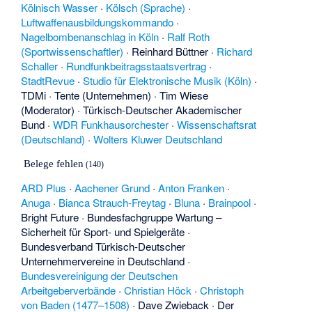
Kölnisch Wasser
·
Kölsch (Sprache)
·
Luftwaffenausbildungskommando
·
Nagelbombenanschlag in Köln
·
Ralf Roth
(Sportwissenschaftler)
·
Reinhard Büttner
·
Richard
Schaller
·
Rundfunkbeitragsstaatsvertrag
·
StadtRevue
·
Studio für Elektronische Musik (Köln)
·
TDMi
·
Tente (Unternehmen)
·
Tim Wiese
(Moderator)
·
Türkisch-Deutscher Akademischer
Bund
·
WDR Funkhausorchester
·
Wissenschaftsrat
(Deutschland)
·
Wolters Kluwer Deutschland
Belege fehlen
(140)
ARD Plus
·
Aachener Grund
·
Anton Franken
·
Anuga
·
Bianca Strauch-Freytag
·
Bluna
·
Brainpool
·
Bright Future
·
Bundesfachgruppe Wartung –
Sicherheit für Sport- und Spielgeräte
·
Bundesverband Türkisch-Deutscher
Unternehmervereine in Deutschland
·
Bundesvereinigung der Deutschen
Arbeitgeberverbände
·
Christian Höck
·
Christoph
von Baden (1477–1508)
·
Dave Zwieback
·
Der