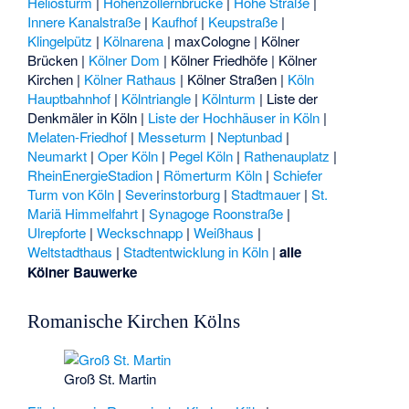
Heliosturm
|
Hohenzollernbrücke
|
Hohe Straße
|
Innere Kanalstraße
|
Kaufhof
|
Keupstraße
|
Klingelpütz
|
Kölnarena
|
maxCologne
|
Kölner
Brücken
|
Kölner Dom
|
Kölner Friedhöfe
|
Kölner
Kirchen
|
Kölner Rathaus
|
Kölner Straßen
|
Köln
Hauptbahnhof
|
Kölntriangle
|
Kölnturm
|
Liste der
Denkmäler in Köln
|
Liste der Hochhäuser in Köln
|
Melaten-Friedhof
|
Messeturm
|
Neptunbad
|
Neumarkt
|
Oper Köln
|
Pegel Köln
|
Rathenauplatz
|
RheinEnergieStadion
|
Römerturm Köln
|
Schiefer
Turm von Köln
|
Severinstorburg
|
Stadtmauer
|
St.
Mariä Himmelfahrt
|
Synagoge Roonstraße
|
Ulrepforte
|
Weckschnapp
|
Weißhaus
|
Weltstadthaus
|
Stadtentwicklung in Köln
|
alle
Kölner Bauwerke
Romanische Kirchen Kölns
Groß St. Martin