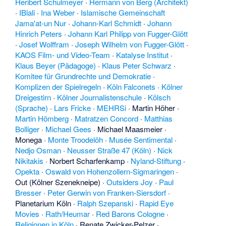
Heribert Schulmeyer
·
Hermann von Berg (Architekt)
·
IBlali
·
Ina Weber
·
Islamische Gemeinschaft
Jama'at-un Nur
·
Johann-Karl Schmidt
·
Johann
Hinrich Peters
·
Johann Karl Philipp von Fugger-Glött
·
Josef Wolffram
·
Joseph Wilhelm von Fugger-Glött
·
KAOS Film- und Video-Team
·
Katalyse Institut
·
Klaus Beyer (Pädagoge)
·
Klaus Peter Schwarz
·
Komitee für Grundrechte und Demokratie
·
Komplizen der Spielregeln
·
Köln Falconets
·
Kölner
Dreigestirn
·
Kölner Journalistenschule
·
Kölsch
(Sprache)
·
Lars Fricke
·
MEHRSi
·
Martin Höher
·
Martin Hömberg
·
Matratzen Concord
·
Matthias
Bolliger
·
Michael Gees
·
Michael Maasmeier
·
Monega
·
Monte Troodelöh
·
Musée Sentimental
·
Nedjo Osman
·
Neusser Straße 47 (Köln)
·
Nick
Nikitakis
·
Norbert Scharfenkamp
·
Nyland-Stiftung
·
Opekta
·
Oswald von Hohenzollern-Sigmaringen
·
Out (Kölner Szenekneipe)
·
Outsiders Joy
·
Paul
Bresser
·
Peter Gerwin von Franken-Siersdorf
·
Planetarium Köln
·
Ralph Szepanski
·
Rapid Eye
Movies
·
Rath/Heumar
·
Red Barons Cologne
·
Religionen in Köln
·
Renate Zwicker-Pelzer
·