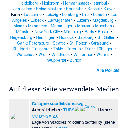
Heidelberg
•
Heilbronn
•
Hermannstadt
•
Istanbul
•
Jerusalem
•
Kaiserslautern
•
Karlsruhe
•
Kassel
•
Kiew
•
•
Lausanne
•
Leipzig
•
Lemberg
•
Linz
•
London
•
Los
Köln
Angeles
•
Lübeck
•
Ludwigshafen
•
Luzern
•
Magdeburg
•
Mainz
•
Mannheim
•
Memmingen
•
Moskau
•
München
•
Münster
•
New York City
•
Nürnberg
•
Paris
•
Posen
•
Regensburg
•
Reutlingen
•
Rostock
•
Salzburg
•
St. Gallen
•
Sankt Petersburg
•
Seattle
•
St. Pölten
•
Stralsund
•
Stuttgart
•
Timișoara
•
Tokio
•
Toronto
•
Trier
•
Tübingen
•
Warschau
•
Wien
•
Windhoek
•
Winterthur
•
Worms
•
Wuppertal
•
Zürich
Alle Portale
Auf dieser Seite verwendete Medien
Cologne subdivisions.svg
Autor/Urheber:
TUBS
,
Lizenz:
CC BY-SA 2.0
Lage von Stadtbezirk oder Stadtteil xy (siehe
Dateiname) in
Köln
.