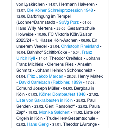
von Lyskirchen
•
Hermann Halveren
•
14.07.
Die Kölner Schreinprozession 1948
•
13.07.
Darbringung im Tempel
12.06.
(Lochner/Darmstadt)
•
SpVg Porz
•
01.06.
Hans Willy Mertens
•
Gesamtschule
29.05.
Holweide
•
FC Viktoria Köln/Saison
10.05.
2023/24
•
1. Klasse Köln-Aachen
•
En
06.05.
unserem Veedel
•
Christoph Rheinland
•
21.04.
Bahnhof Schiffbrücke
•
Franz
16.04.
15.04.
Ulrich Kyll
•
Theodor Creifelds
•
Johann
14.04.
Franz Michiels
•
Clemens Ries
•
Anselm
Schmitz
•
Johann Heinrich Schönscheidt
•
Fritz Jakob Marcan
•
Henry Maitek
04.04.
28.03.
•
David Carlebach (Rabbiner, 1899)
•
17.03.
Edmund Joseph Müller
•
Bergbau in
04.03.
Köln
•
Kölner Dombaufest 1848
•
01.03.
27.02.
Liste von Sakralbauten in Köln
•
Paul
25.02.
Senden
•
Gerti Ransohoff
•
Paula
23.02.
22.02.
Zapf
•
Monika Salchert
•
Liste der
19.02.
11.02.
Orgeln in Köln
•
Trude-Herr-Gesamtschule
•
Hans Gerig
•
Theodor L’Arronge
•
02.02.
31.01.