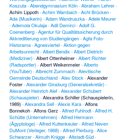
Koszuta
·
Abendgymnasium Köln
·
Abraham Lehrer
·
Achim Lippoth
·
Achim Wambach
·
Acht Brücken
·
Ada (Musikerin)
·
Adam Wandruszka
·
Adele Meurer
·
Ademola Okulaja
·
Adil Demirci
·
Adolf G.
Coenenberg
·
Agentur für Qualitätssicherung durch
Akkreditierung von Studiengängen
·
Agfa Foto-
Historama
·
Agnesviertel
·
Aktion gegen
Arbeitsunrecht
·
Albert Bendix
·
Albert Dietrich
(Mediziner)
·
Albert Ottenheimer
·
Albert Richter
(Radsportler)
·
Albert Weikenmeier
·
Alberto
(YouTuber)
·
Albrecht Zummach
·
Alevitische
Gemeinde Deutschland
·
Alex Stock
·
Alexander
Foster
·
Alexander Ginsburg (Generalsekretär)
·
Alexander Heinrich Alef
·
Alexander Schubert
(Schauspieler)
·
Alexandra Schiller (Schauspielerin,
1989)
·
Alexandra Sell
·
Alexis Kara
·
Alfons
Bonnekoh
·
Alfons Gerz
·
Alfred Fuhlrodt
·
Alfred H.
Schütte (Unternehmen)
·
Alfred Hermann
(Ägyptologe)
·
Alfred Kuttenkeuler
·
Alfred Neven
DuMont (Verleger, 1868)
·
Alfred Pierburg
·
Alice
Schwarzer
·
Almuth Knigge
·
Altstadt-Süd
·