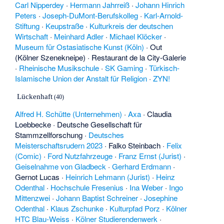
Carl Nipperdey
·
Hermann Jahrreiß
·
Johann Hinrich
Peters
·
Joseph-DuMont-Berufskolleg
·
Karl-Arnold-
Stiftung
·
Keupstraße
·
Kulturkreis der deutschen
Wirtschaft
·
Meinhard Adler
·
Michael Klöcker
·
Museum für Ostasiatische Kunst (Köln)
·
Out
(Kölner Szenekneipe)
·
Restaurant de la City-Galerie
·
Rheinische Musikschule
·
SK Gaming
·
Türkisch-
Islamische Union der Anstalt für Religion
·
ZYN!
Lückenhaft
(40)
Alfred H. Schütte (Unternehmen)
·
Axa
·
Claudia
Loebbecke
·
Deutsche Gesellschaft für
Stammzellforschung
·
Deutsches
Meisterschaftsrudern 2023
·
Falko Steinbach
·
Felix
(Comic)
·
Ford Nutzfahrzeuge
·
Franz Ernst (Jurist)
·
Geiselnahme von Gladbeck
·
Gerhard Erdmann
·
Gernot Lucas
·
Heinrich Lehmann (Jurist)
·
Heinz
Odenthal
·
Hochschule Fresenius
·
Ina Weber
·
Ingo
Mittenzwei
·
Johann Baptist Schreiner
·
Josephine
Odenthal
·
Klaus Zschunke
·
Kulturpfad Porz
·
Kölner
HTC Blau-Weiss
·
Kölner Studierendenwerk
·