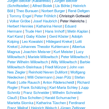
Jürgen Becker (Kabarettist)
|
Jürgen Becker
(Schriftsteller)
|
Alfred Biolek
|
Lis Böhle
|
Heinrich
Böll
|
Theo Burauen
|
Norbert Burger
|
René Deltgen
|
Tommy Engel
|
Peter Fröhlich
|
Christoph Gottwald
|
Volker Gröbe
|
Josef Haubrich
|
Peter Heinrichs
|
Herbert Hennies
|
Katharina Henot
|
Eduard
Hermann
|
Trude Herr
|
Hans Imhoff
|
Metin Kaplan
|
Karl Karst
|
Gaby Köster
|
Gerd Köster
|
Adolph
Kolping
|
Leo Kowalski
|
Hildegard Krekel
|
Lotti
Krekel
|
Johannes Theodor Kuhlemann
|
Albertus
Magnus
|
Joachim Meisner
|
Kurt Meister
|
Lucy
Millowitsch
|
Mariele Millowitsch
|
Peter Millowitsch
|
Peter Wilhelm Millowitsch
|
Willy Millowitsch
|
Barbie
Millowitsch-Steinhaus
|
Friedl Münzer
|
John van
Nes Ziegler
|
Reinhold Neven DuMont
|
Wolfgang
Niedecken
|
Willi Ostermann
|
Jean Pütz
|
Stefan
Raab
|
Lotte Rausch
|
Anton Räderscheidt
|
Richard
Rogler
|
Frank Schätzing
|
Karl-Maria Schley
|
Jupp
Schmitz
|
Franz Schneider
|
Wilhelm Schneider-
Clauß
|
Elsa Scholten
|
Harald Schumacher
|
Marietta Slomka
|
Katharina Tüschen
|
Ferdinand
Franz Wallraf
|
Heinrich Welsch
|
Jürgen Zeltinger