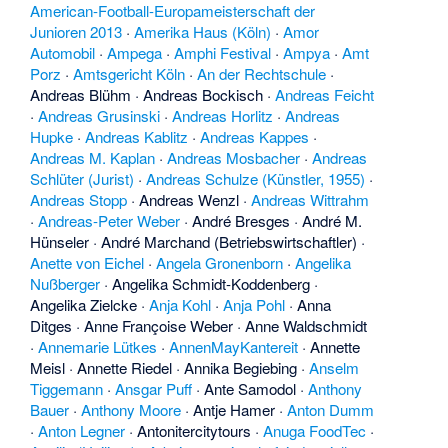
American-Football-Europameisterschaft der
Junioren 2013
·
Amerika Haus (Köln)
·
Amor
Automobil
·
Ampega
·
Amphi Festival
·
Ampya
·
Amt
Porz
·
Amtsgericht Köln
·
An der Rechtschule
·
Andreas Blühm
·
Andreas Bockisch
·
Andreas Feicht
·
Andreas Grusinski
·
Andreas Horlitz
·
Andreas
Hupke
·
Andreas Kablitz
·
Andreas Kappes
·
Andreas M. Kaplan
·
Andreas Mosbacher
·
Andreas
Schlüter (Jurist)
·
Andreas Schulze (Künstler, 1955)
·
Andreas Stopp
·
Andreas Wenzl
·
Andreas Wittrahm
·
Andreas-Peter Weber
·
André Bresges
·
André M.
Hünseler
·
André Marchand (Betriebswirtschaftler)
·
Anette von Eichel
·
Angela Gronenborn
·
Angelika
Nußberger
·
Angelika Schmidt-Koddenberg
·
Angelika Zielcke
·
Anja Kohl
·
Anja Pohl
·
Anna
Ditges
·
Anne Françoise Weber
·
Anne Waldschmidt
·
Annemarie Lütkes
·
AnnenMayKantereit
·
Annette
Meisl
·
Annette Riedel
·
Annika Begiebing
·
Anselm
Tiggemann
·
Ansgar Puff
·
Ante Samodol
·
Anthony
Bauer
·
Anthony Moore
·
Antje Hamer
·
Anton Dumm
·
Anton Legner
·
Antonitercitytours
·
Anuga FoodTec
·