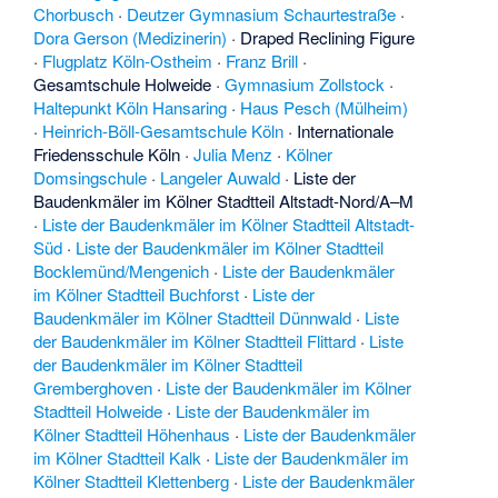
Chorbusch
·
Deutzer Gymnasium Schaurtestraße
·
Dora Gerson (Medizinerin)
·
Draped Reclining Figure
·
Flugplatz Köln-Ostheim
·
Franz Brill
·
Gesamtschule Holweide
·
Gymnasium Zollstock
·
Haltepunkt Köln Hansaring
·
Haus Pesch (Mülheim)
·
Heinrich-Böll-Gesamtschule Köln
·
Internationale
Friedensschule Köln
·
Julia Menz
·
Kölner
Domsingschule
·
Langeler Auwald
·
Liste der
Baudenkmäler im Kölner Stadtteil Altstadt-Nord/A–M
·
Liste der Baudenkmäler im Kölner Stadtteil Altstadt-
Süd
·
Liste der Baudenkmäler im Kölner Stadtteil
Bocklemünd/Mengenich
·
Liste der Baudenkmäler
im Kölner Stadtteil Buchforst
·
Liste der
Baudenkmäler im Kölner Stadtteil Dünnwald
·
Liste
der Baudenkmäler im Kölner Stadtteil Flittard
·
Liste
der Baudenkmäler im Kölner Stadtteil
Gremberghoven
·
Liste der Baudenkmäler im Kölner
Stadtteil Holweide
·
Liste der Baudenkmäler im
Kölner Stadtteil Höhenhaus
·
Liste der Baudenkmäler
im Kölner Stadtteil Kalk
·
Liste der Baudenkmäler im
Kölner Stadtteil Klettenberg
·
Liste der Baudenkmäler