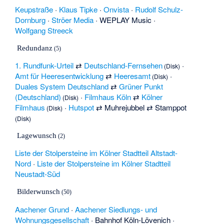
Keupstraße
·
Klaus Tipke
·
Onvista
·
Rudolf Schulz-
Dornburg
·
Ströer Media
·
WEPLAY Music
·
Wolfgang Streeck
Redundanz
(5)
1. Rundfunk-Urteil
⇄
Deutschland-Fernsehen
·
(Disk)
Amt für Heeresentwicklung
⇄
Heeresamt
·
(Disk)
Duales System Deutschland
⇄
Grüner Punkt
(Deutschland)
·
Filmhaus Köln
⇄
Kölner
(Disk)
Filmhaus
·
Hutspot
⇄
Muhrejubbel
⇄
Stamppot
(Disk)
(Disk)
Lagewunsch
(2)
Liste der Stolpersteine im Kölner Stadtteil Altstadt-
Nord
·
Liste der Stolpersteine im Kölner Stadtteil
Neustadt-Süd
Bilderwunsch
(50)
Aachener Grund
·
Aachener Siedlungs- und
Wohnungsgesellschaft
·
Bahnhof Köln-Lövenich
·