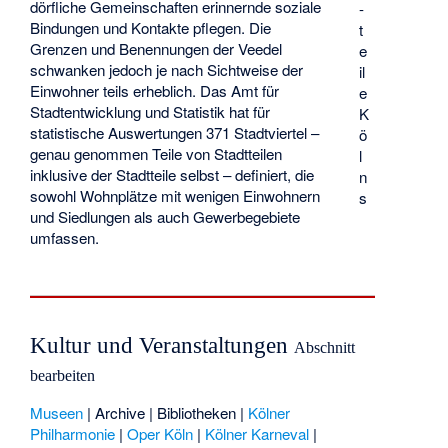
dörfliche Gemeinschaften erinnernde soziale
-
Bindungen und Kontakte pflegen. Die
t
Grenzen und Benennungen der Veedel
e
schwanken jedoch je nach Sichtweise der
il
Einwohner teils erheblich. Das Amt für
e
Stadtentwicklung und Statistik hat für
K
statistische Auswertungen 371 Stadtviertel –
ö
genau genommen Teile von Stadtteilen
l
inklusive der Stadtteile selbst – definiert, die
n
sowohl Wohnplätze mit wenigen Einwohnern
s
und Siedlungen als auch Gewerbegebiete
umfassen.
Kultur und Veranstaltungen
Abschnitt
bearbeiten
Museen
|
Archive
|
Bibliotheken
|
Kölner
Philharmonie
|
Oper Köln
|
Kölner Karneval
|