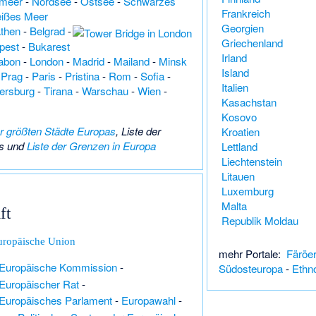
rmeer
-
Nordsee
-
Ostsee
-
Schwarzes
Frankreich
ißes Meer
Georgien
then
-
Belgrad
-
Griechenland
pest
-
Bukarest
Irland
abon
-
London
-
Madrid
-
Mailand
-
Minsk
Island
-
Prag
-
Paris
-
Pristina
-
Rom
-
Sofia
-
Italien
ersburg
-
Tirana
-
Warschau
-
Wien
-
Kasachstan
Kosovo
er größten Städte Europas
,
Liste der
Kroatien
s
und
Liste der Grenzen in Europa
Lettland
Liechtenstein
Litauen
Luxemburg
Malta
ft
Republik Moldau
uropäische Union
mehr Portale:
Färöe
Europäische Kommission
-
Südosteuropa
-
Ethno
Europäischer Rat
-
Europäisches Parlament
-
Europawahl
-