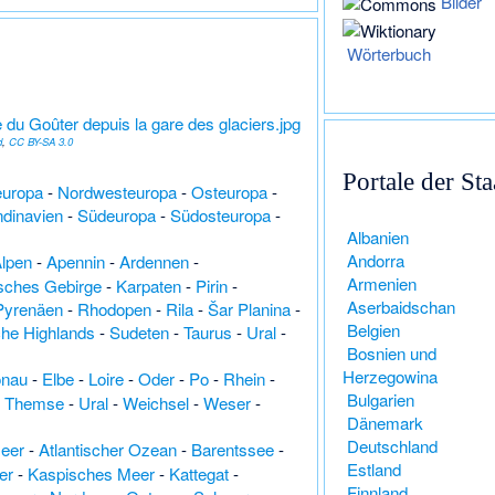
Bilder
Wörterbuch
d
,
CC BY-SA 3.0
Portale der St
europa
-
Nordwesteuropa
-
Osteuropa
-
dinavien
-
Südeuropa
-
Südosteuropa
-
Albanien
Andorra
lpen
-
Apennin
-
Ardennen
-
Armenien
isches Gebirge
-
Karpaten
-
Pirin
-
Aserbaidschan
Pyrenäen
-
Rhodopen
-
Rila
-
Šar Planina
-
Belgien
che Highlands
-
Sudeten
-
Taurus
-
Ural
-
Bosnien und
Herzegowina
nau
-
Elbe
-
Loire
-
Oder
-
Po
-
Rhein
-
Bulgarien
-
Themse
-
Ural
-
Weichsel
-
Weser
-
Dänemark
Deutschland
Meer
-
Atlantischer Ozean
-
Barentssee
-
Estland
er
-
Kaspisches Meer
-
Kattegat
-
Finnland