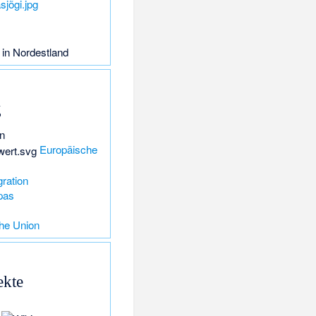
in Nordestland
g
n
Europäische
ration
pas
che Union
ekte