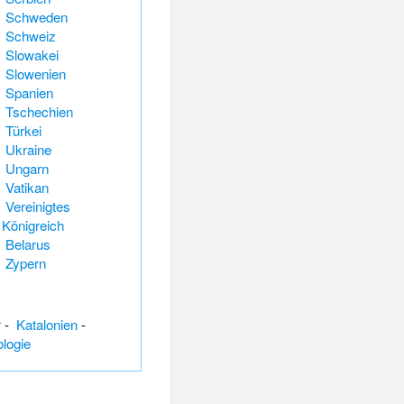
Schweden
Schweiz
Slowakei
Slowenien
Spanien
Tschechien
Türkei
Ukraine
Ungarn
Vatikan
Vereinigtes
Königreich
Belarus
Zypern
r
-
Katalonien
-
logie