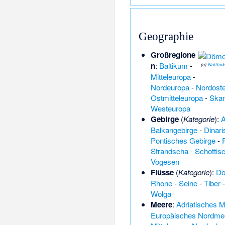
Geographie
Großregione
n
:
Baltikum
-
(c)
Nattfod
Mitteleuropa
-
Nordeuropa
-
Nordost
Ostmitteleuropa
-
Skan
Westeuropa
Gebirge
(
Kategorie
):
A
Balkangebirge
-
Dinar
Pontisches Gebirge
-
Strandscha
-
Schottis
Vogesen
Flüsse
(
Kategorie
):
Do
Rhone
-
Seine
-
Tiber
Wolga
Meere
:
Adriatisches 
Europäisches Nordme