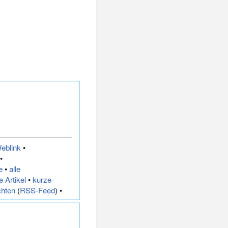
eblink
•
•
e
•
alle
 Artikel
•
kurze
chten
(
RSS-Feed
) •