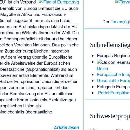
EU) ist ein Verbund
ußerhalb von Europa umfasst die EU auch
 Mayotte in Afrika und Französisch-
ie hat insgesamt mehr als eine halbe
Der
Tarvasjõgi
ssen am Bruttoinlandsprodukt ist der EU-
emeinsame Wirtschaftsraum der Welt. Die
ge Rechtspersönlichkeit dar und hat daher
Schnelleinstie
ei den Vereinten Nationen. Das politische
m Zuge der europäischen Integration
Europas Regione
t auf dem Vertrag über die Europäische
r die Arbeitsweise der Europäischen
Union
berstaatliche (Supranationalität) als auch
Europäische Integ
rgouvernemental) Elemente. Während im
Geschichte Euro
Rat der Europäischen Union die einzelnen
Kategorie Europa
gen vertreten sind, repräsentiert das
Portal:Europäis
i der Rechtsetzung der EU unmittelbar
ropäische Kommission als Exekutivorgan
uropäischen Union als
nd ebenfalls überstaatliche
Schwesterproj
Artikel lesen