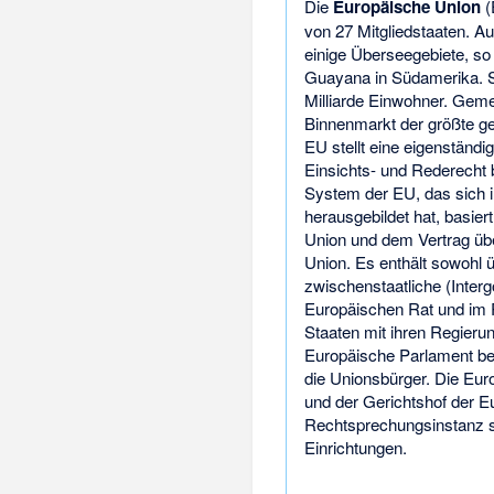
Die
Europäische Union
(
von 27 Mitgliedstaaten. A
einige Überseegebiete, so
Guayana in Südamerika. S
Milliarde Einwohner. Geme
Binnenmarkt der größte g
EU stellt eine eigenständi
Einsichts- und Rederecht b
System der EU, das sich i
herausgebildet hat, basier
Union und dem Vertrag übe
Union. Es enthält sowohl ü
zwischenstaatliche (Inte
Europäischen Rat und im 
Staaten mit ihren Regierun
Europäische Parlament be
die Unionsbürger. Die Eu
und der Gerichtshof der E
Rechtsprechungsinstanz si
Einrichtungen.