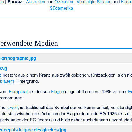
en
|
Europa
|
Australien
und
Ozeanien
|
Vereinigte Staaten
und
Kana
Südamerika
 verwendete Medien
e orthographic.jpg
.svg
e
besteht aus einem Kranz aus zwölf goldenen, fünfzackigen, sich ni
rblauem
Hintergrund.
 vom
Europarat
als dessen
Flagge
eingeführt und erst 1986 von der
E
bernommen.
rne,
zwölf
, ist traditionell das Symbol der Vollkommenheit, Vollständig
immte sie zwischen der Adoption der Flagge durch die EG 1986 bis zur
gliedstaaten der EG überein und blieb daher auch danach unverändert
 depuis la gare des glaciers.jpg