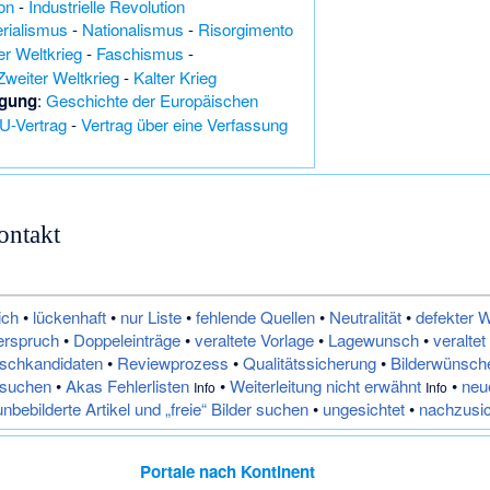
on
-
Industrielle Revolution
rialismus
-
Nationalismus
-
Risorgimento
er Weltkrieg
-
Faschismus
-
Zweiter Weltkrieg
-
Kalter Krieg
igung
:
Geschichte der Europäischen
U-Vertrag
-
Vertrag über eine Verfassung
ontakt
ich
•
lückenhaft
•
nur Liste
•
fehlende Quellen
•
Neutralität
•
defekter W
erspruch
•
Doppeleinträge
•
veraltete Vorlage
•
Lagewunsch
•
veraltet
schkandidaten
•
Reviewprozess
•
Qualitätssicherung
•
Bilderwünsch
hsuchen
•
Akas Fehlerlisten
•
Weiterleitung nicht erwähnt
•
neue
Info
Info
unbebilderte Artikel und „freie“ Bilder suchen
•
ungesichtet
•
nachzusi
Portale nach Kontinent