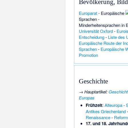
Bevölkerung, Bil
Europarat
-
Europäische
Sprachen
-
Minderheitensprachen in 
Universität Oxford
-
Euroi
Entscheidung
-
Liste des
Europäische Route der Ind
Sprachen
-
Europäische W
Promotion
Geschichte
→
Hauptartikel
:
Geschicht
Europas
Frühzeit
:
Alteuropa
-
S
Antikes Griechenland
Renaissance
-
Reform
17. und 18. Jahrhund