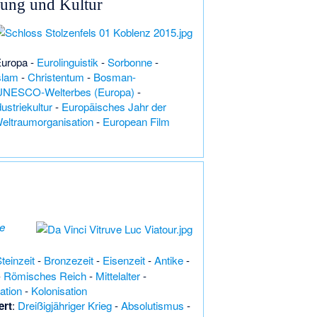
dung und Kultur
Europa
-
Eurolinguistik
-
Sorbonne
-
slam
-
Christentum
-
Bosman-
 UNESCO-Welterbes (Europa)
-
ustriekultur
-
Europäisches Jahr der
eltraumorganisation
-
European Film
e
teinzeit
-
Bronzezeit
-
Eisenzeit
-
Antike
-
-
Römisches Reich
-
Mittelalter
-
ation
-
Kolonisation
ert
:
Dreißigjähriger Krieg
-
Absolutismus
-