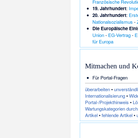
Französische Revoluti
19. Jahrhundert
:
Impe
20. Jahrhundert
:
Erst
Nationalsozialismus
-
Die Europäische Ein
Union
-
EG-Vertrag
-
E
für Europa
Mitmachen und K
Für Portal-Fragen
überarbeiten
•
unverständl
Internationalisierung
•
Wid
Portal-/Projekthinweis
•
Lö
Wartungskategorien durc
Artikel
•
fehlende Artikel
•