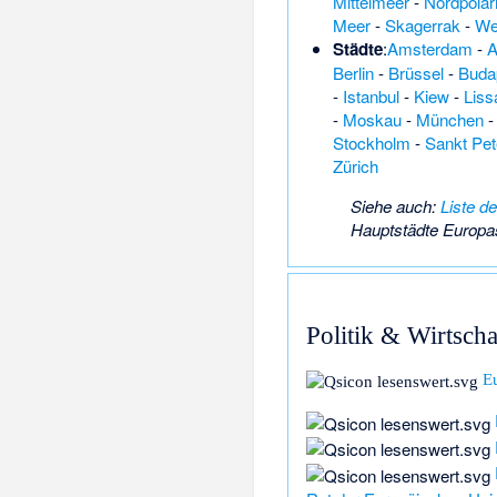
Mittelmeer
-
Nordpola
Meer
-
Skagerrak
-
We
Städte
:
Amsterdam
-
A
Berlin
-
Brüssel
-
Buda
-
Istanbul
-
Kiew
-
Liss
-
Moskau
-
München
Stockholm
-
Sankt Pet
Zürich
Siehe auch
:
Liste d
Hauptstädte Europa
Politik & Wirtscha
E