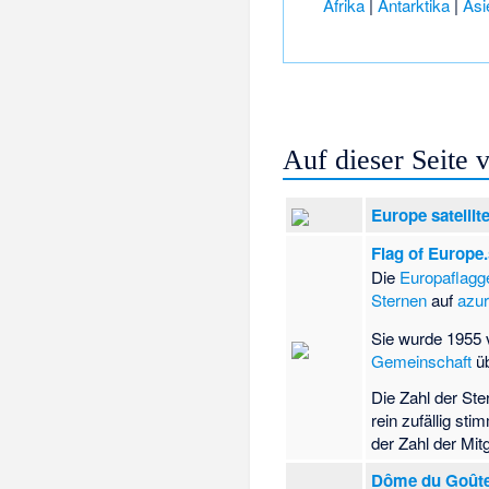
Afrika
|
Antarktika
|
Asi
Auf dieser Seite
Europe satellit
Flag of Europe
Die
Europaflagg
Sternen
auf
azu
Sie wurde 1955
Gemeinschaft
ü
Die Zahl der Ste
rein zufällig st
der Zahl der Mit
Dôme du Goûter