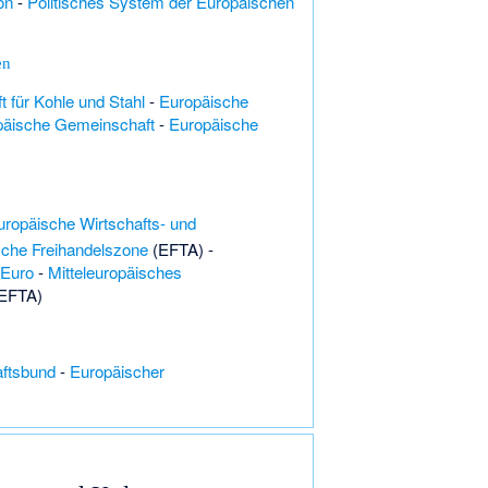
on
-
Politisches System der Europäischen
en
 für Kohle und Stahl
-
Europäische
päische Gemeinschaft
-
Europäische
uropäische Wirtschafts- und
che Freihandelszone
(EFTA) -
Euro
-
Mitteleuropäisches
EFTA)
ftsbund
-
Europäischer