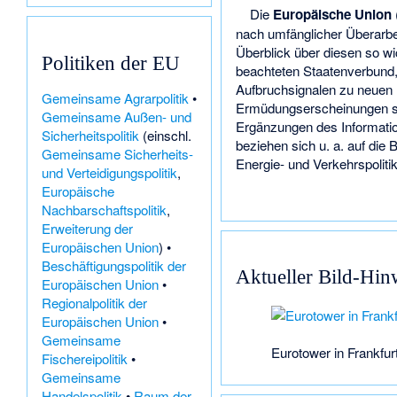
Die
Europäische Union
nach umfänglicher Überar
Überblick über diesen so wi
Politiken der EU
beachteten Staatenverbund,
Aufbruchsignalen zu neuen
Gemeinsame Agrarpolitik
•
Ermüdungserscheinungen se
Gemeinsame Außen- und
Ergänzungen des Informat
Sicherheitspolitik
(einschl.
beziehen sich u. a. auf die 
Gemeinsame Sicherheits-
Energie- und Verkehrspoliti
und Verteidigungspolitik
,
Europäische
Nachbarschaftspolitik
,
Erweiterung der
Europäischen Union
) •
Beschäftigungspolitik der
Aktueller Bild-Hin
Europäischen Union
•
Regionalpolitik der
Europäischen Union
•
Gemeinsame
Eurotower in Frankfur
Fischereipolitik
•
Gemeinsame
Handelspolitik
•
Raum der