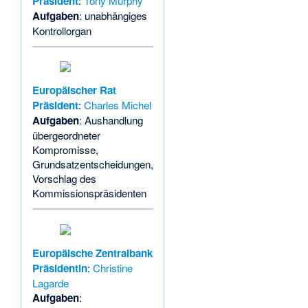
Präsident
:
Tony Murphy
Aufgaben
: unabhängiges
Kontrollorgan
Europäischer Rat
Präsident
:
Charles Michel
Aufgaben
: Aushandlung
übergeordneter
Kompromisse,
Grundsatzentscheidungen,
Vorschlag des
Kommissionspräsidenten
Europäische Zentralbank
Präsidentin
:
Christine
Lagarde
Aufgaben
: