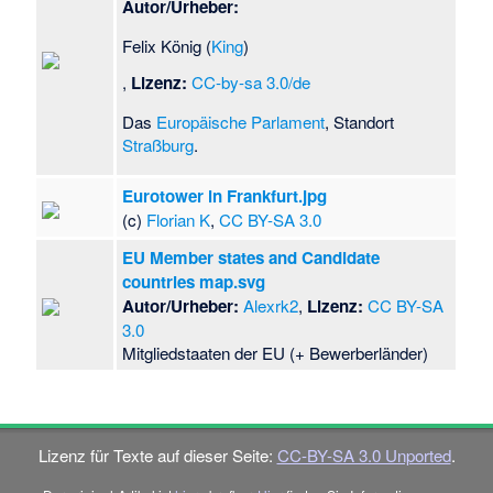
Autor/Urheber:
Felix König (
King
)
,
Lizenz:
CC-by-sa 3.0/de
Das
Europäische Parlament
, Standort
Straßburg
.
Eurotower in Frankfurt.jpg
(c)
Florian K
,
CC BY-SA 3.0
EU Member states and Candidate
countries map.svg
Autor/Urheber:
Alexrk2
,
Lizenz:
CC BY-SA
3.0
Mitgliedstaaten der EU (+ Bewerberländer)
Lizenz für Texte auf dieser Seite:
CC-BY-SA 3.0 Unported
.