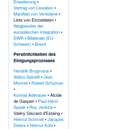
Erweiterung
•
Vertrag von Lissabon
•
Manifest von Ventotene
•
Liste von Einzeldaten
•
Wegbereiter der
europäischen Integration
•
EWR
•
Bilaterale (EU-
Schweiz)
•
Brexit
Persönlichkeiten des
Einigungsprozesses
Hendrik Brugmans
•
Altiero Spinelli
•
Jean
Monnet
•
Robert Schuman
•
Konrad Adenauer
•
Alcide
de Gasperi
•
Paul-Henri
Spaak
•
Roy Jenkins
•
Valéry Giscard d'Estaing
•
Helmut Schmidt
•
Jacques
Delors
•
Helmut Kohl
•