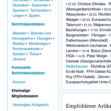
•
Christos Ellinides
·
R
27.03.
Slowakei
•
Slowenien
•
(Messgeräterichtlinie)
•
25.03
Spanien
•
Tschechien
•
Wassylenko
•
Richtlin
23.03.
Ungarn
•
Zypern
Waagen
•
Europaschu
22.03.
Beitrittskandidaten
Tafamunt
•
Walpenreu
21.03.
Beziehungen
•
Ermeli
17.03.
Albanien
•
Bosnien und
Bergenstetten
·
Filzingen
·
H
Herzegowina
•
Georgien
•
Dattenhausen (Altenstadt)
·
Moldau
•
Montenegro
•
Wiktorowitsch Uschakow
·
Nordmazedonien
•
Lamker
•
Boize (Zarr
15.03.
Serbien
•
Türkei
•
FIDA
•
Petar Wolgin
·
14.03.
Ukraine
Oesede (Georgsmarienhütt
Wolkshausen
·
Richtlinie (
Potenzielle
Emile Noël
·
FFH-Gebiet Kü
Beitrittskandidaten
Ruy (FFH-Gebiet)
·
Zemen 
Kosovo
Europaschutzgebiet Unter-Ü
Ehemalige
Mitgliedstaaten
Vereinigtes Königreich
Empfohlener Artike