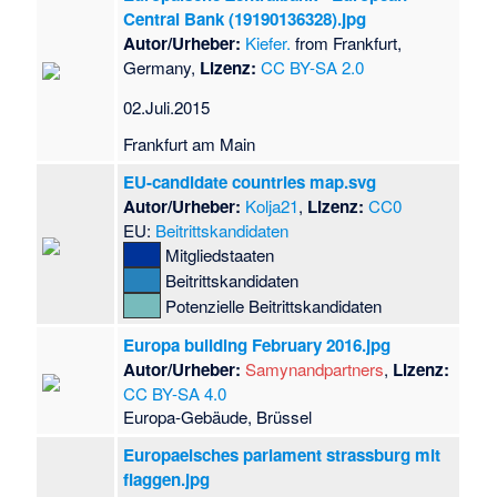
Central Bank (19190136328).jpg
Autor/Urheber:
Kiefer.
from Frankfurt,
Germany,
Lizenz:
CC BY-SA 2.0
02.Juli.2015
Frankfurt am Main
EU-candidate countries map.svg
Autor/Urheber:
Kolja21
,
Lizenz:
CC0
EU:
Beitrittskandidaten
Mitgliedstaaten
Beitrittskandidaten
Potenzielle Beitrittskandidaten
Europa building February 2016.jpg
Autor/Urheber:
Samynandpartners
,
Lizenz:
CC BY-SA 4.0
Europa-Gebäude, Brüssel
Europaeisches parlament strassburg mit
flaggen.jpg