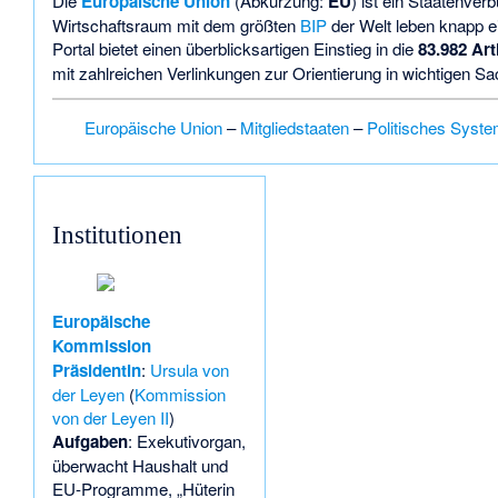
Die
Europäische Union
(Abkürzung:
EU
) ist ein Staatenve
Wirtschaftsraum mit dem größten
BIP
der Welt leben knapp e
Portal bietet einen überblicksartigen Einstieg in die
83.982 Art
mit zahlreichen Verlinkungen zur Orientierung in wichtigen Sa
Europäische Union
–
Mitgliedstaaten
–
Politisches Syst
Institutionen
Europäische
Kommission
Präsidentin
:
Ursula von
der Leyen
(
Kommission
von der Leyen II
)
Aufgaben
: Exekutivorgan,
überwacht Haushalt und
EU-Programme, „Hüterin