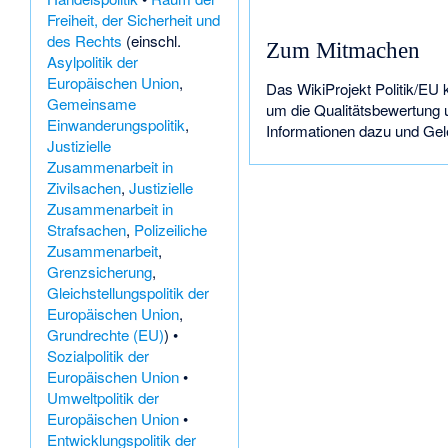
Freiheit, der Sicherheit und
des Rechts
(einschl.
Zum Mitmachen
Asylpolitik der
Europäischen Union
,
Das
WikiProjekt Politik/EU
k
Gemeinsame
um die Qualitätsbewertung 
Einwanderungspolitik
,
Informationen dazu und Gele
Justizielle
Zusammenarbeit in
Zivilsachen
,
Justizielle
Zusammenarbeit in
Strafsachen
,
Polizeiliche
Zusammenarbeit
,
Grenzsicherung
,
Gleichstellungspolitik der
Europäischen Union
,
Grundrechte (EU)
) •
Sozialpolitik der
Europäischen Union
•
Umweltpolitik der
Europäischen Union
•
Entwicklungspolitik der