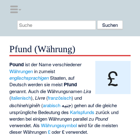
Pfund (Währung)
Pound
ist der Name verschiedener
£
Währungen
in zumeist
englischsprachigen
Staaten, auf
Deutsch werden sie meist
Pfund
genannt. Auch die Währungsnamen
Lira
(
italienisch
),
Livre
(
französisch
) und
جنيه
dschineh
/
ginēh
(
arabisch
) gehen auf die gleiche
ursprüngliche Bedeutung des
Karlspfunds
zurück und
werden bei einigen Währungen parallel zu
Pound
verwendet. Als
Währungssymbol
wird für die meisten
dieser Währungen
£
oder
₤
verwendet.