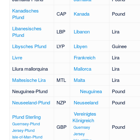
Kanadisches
CAP
Kanada
Pound
Pfund
Libanesisches
LBP
Libanon
Lira
Pfund
Libysches Pfund
LYP
Libyen
Guinee
Livre
Frankreich
Lira
Lliura mallorquina
Mallorca
Lira
Maltesische Lira
MTL
Malta
Lira
Neuguinea-Pfund
Neuguinea
Pound
Neuseeland-Pfund
NZP
Neuseeland
Pound
Vereinigtes
Pfund Sterling
Königreich
Guernsey-Pfund
GBP
Pound
Guernsey
Jersey-Pfund
Jersey
Isle-of-Man-Pfund