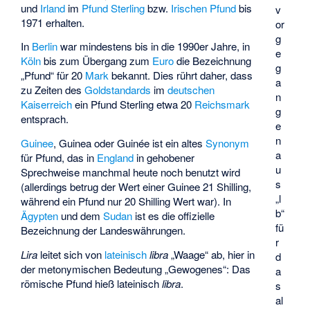
und
Irland
im
Pfund Sterling
bzw.
Irischen Pfund
bis
v
1971 erhalten.
or
g
In
Berlin
war mindestens bis in die 1990er Jahre, in
e
Köln
bis zum Übergang zum
Euro
die Bezeichnung
g
„Pfund“ für 20
Mark
bekannt. Dies rührt daher, dass
a
zu Zeiten des
Goldstandards
im
deutschen
n
Kaiserreich
ein Pfund Sterling etwa 20
Reichsmark
g
entsprach.
e
n
Guinee
, Guinea oder Guinée ist ein altes
Synonym
a
für Pfund, das in
England
in gehobener
u
Sprechweise manchmal heute noch benutzt wird
s
(allerdings betrug der Wert einer Guinee 21 Shilling,
„l
während ein Pfund nur 20 Shilling Wert war). In
b“
Ägypten
und dem
Sudan
ist es die offizielle
fü
Bezeichnung der Landeswährungen.
r
Lira
leitet sich von
lateinisch
libra
„Waage“ ab, hier in
d
der
metonymischen
Bedeutung „Gewogenes“: Das
a
römische Pfund hieß lateinisch
libra
.
s
al