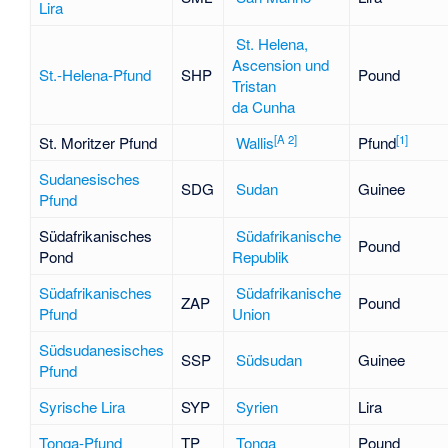
Lira
St. Helena,
Ascension und
St.-Helena-Pfund
SHP
Pound
Tristan
da Cunha
[
A 2
]
[
1
]
St. Moritzer Pfund
Wallis
Pfund
Sudanesisches
SDG
Sudan
Guinee
Pfund
Südafrikanisches
Südafrikanische
Pound
Pond
Republik
Südafrikanisches
Südafrikanische
ZAP
Pound
Pfund
Union
Südsudanesisches
SSP
Südsudan
Guinee
Pfund
Syrische Lira
SYP
Syrien
Lira
Tonga-Pfund
TP
Tonga
Pound