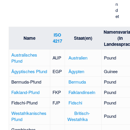
n
d
et
Namensvaria
ISO
Name
Staat(en)
(in
4217
Landessprac
Australisches
AUP
Australien
Pound
Pfund
Ägyptisches Pfund
EGP
Ägypten
Guinee
Bermuda-Pfund
Bermuda
Pound
Falkland-Pfund
FKP
Falklandinseln
Pound
Fidschi-Pfund
FJP
Fidschi
Pound
Westafrikanisches
Britisch-
Pound
Pfund
Westafrika
Gambisches