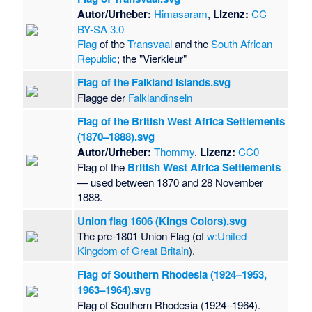
Autor/Urheber:
Himasaram
,
Lizenz:
CC
BY-SA 3.0
Flag
of the
Transvaal
and the
South African
Republic
; the "Vierkleur"
Flag of the Falkland Islands.svg
Flagge der
Falklandinseln
Flag of the British West Africa Settlements
(1870–1888).svg
Autor/Urheber:
Thommy
,
Lizenz:
CC0
Flag of the
British West Africa Settlements
— used between 1870 and 28 November
1888.
Union flag 1606 (Kings Colors).svg
The pre-1801 Union Flag (of
w:United
Kingdom of Great Britain
).
Flag of Southern Rhodesia (1924–1953,
1963–1964).svg
Flag of Southern Rhodesia (1924–1964).