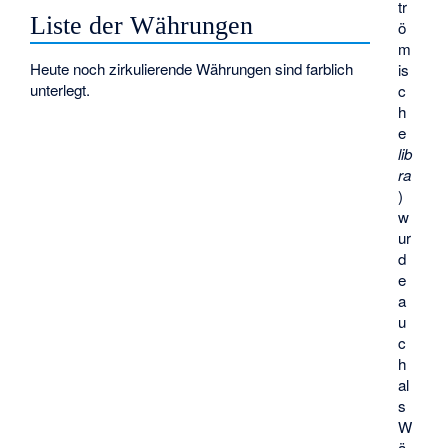
tr
Liste der Währungen
ö
m
Heute noch zirkulierende Währungen sind farblich
is
unterlegt.
c
h
e
lib
ra
)
w
ur
d
e
a
u
c
h
al
s
W
ä