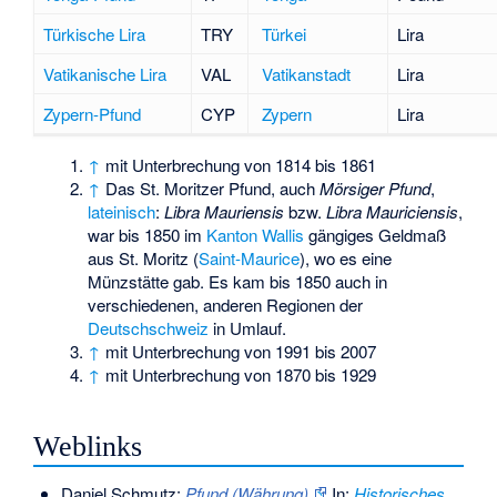
Türkische Lira
TRY
Türkei
Lira
Vatikanische Lira
VAL
Vatikanstadt
Lira
Zypern-Pfund
CYP
Zypern
Lira
↑
mit Unterbrechung von 1814 bis 1861
↑
Das St. Moritzer Pfund, auch
Mörsiger Pfund
,
lateinisch
:
Libra Mauriensis
bzw.
Libra Mauriciensis
,
war bis 1850 im
Kanton Wallis
gängiges Geldmaß
aus St. Moritz (
Saint-Maurice
), wo es eine
Münzstätte gab. Es kam bis 1850 auch in
verschiedenen, anderen Regionen der
Deutschschweiz
in Umlauf.
↑
mit Unterbrechung von 1991 bis 2007
↑
mit Unterbrechung von 1870 bis 1929
Weblinks
Daniel Schmutz:
Pfund (Währung).
In:
Historisches