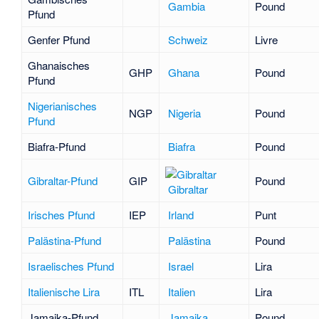
Gambia
Pound
Pfund
Genfer Pfund
Schweiz
Livre
Ghanaisches
GHP
Ghana
Pound
Pfund
Nigerianisches
NGP
Nigeria
Pound
Pfund
Biafra-Pfund
Biafra
Pound
Gibraltar-Pfund
GIP
Pound
Gibraltar
Irisches Pfund
IEP
Irland
Punt
Palästina-Pfund
Palästina
Pound
Israelisches Pfund
Israel
Lira
Italienische Lira
ITL
Italien
Lira
Jamaika-Pfund
Jamaika
Pound