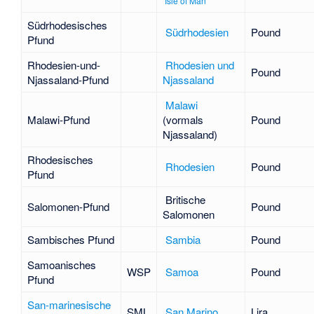
Isle of Man
Südrhodesisches
Südrhodesien
Pound
Pfund
Rhodesien-und-
Rhodesien und
Pound
Njassaland-Pfund
Njassaland
Malawi
Malawi-Pfund
(vormals
Pound
Njassaland)
Rhodesisches
Rhodesien
Pound
Pfund
Britische
Salomonen-Pfund
Pound
Salomonen
Sambisches Pfund
Sambia
Pound
Samoanisches
WSP
Samoa
Pound
Pfund
San-marinesische
SML
San Marino
Lira