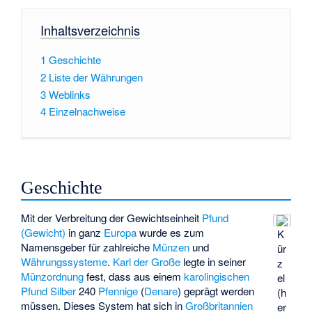
Inhaltsverzeichnis
1
Geschichte
2
Liste der Währungen
3
Weblinks
4
Einzelnachweise
Geschichte
Mit der Verbreitung der Gewichtseinheit
Pfund
(Gewicht)
in ganz
Europa
wurde es zum
K
Namensgeber für zahlreiche
Münzen
und
ür
Währungssysteme
.
Karl der Große
legte in seiner
z
Münzordnung
fest, dass aus einem
karolingischen
el
Pfund
Silber
240
Pfennige
(
Denare
) geprägt werden
(h
müssen. Dieses System hat sich in
Großbritannien
er