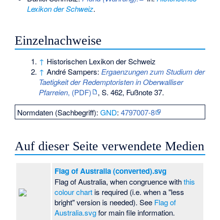
Lexikon der Schweiz
.
Einzelnachweise
↑
Historischen Lexikon der Schweiz
↑
André Sampers:
Ergaenzungen zum Studium der
Taetigkeit der Redemptoristen in Oberwalliser
Pfarreien
, (PDF)
, S. 462, Fußnote 37.
Normdaten (Sachbegriff):
GND
:
4797007-8
Auf dieser Seite verwendete Medien
Flag of Australia (converted).svg
Flag of Australia, when congruence with
this
colour chart
is required (i.e. when a "less
bright" version is needed). See
Flag of
Australia.svg
for main file information.