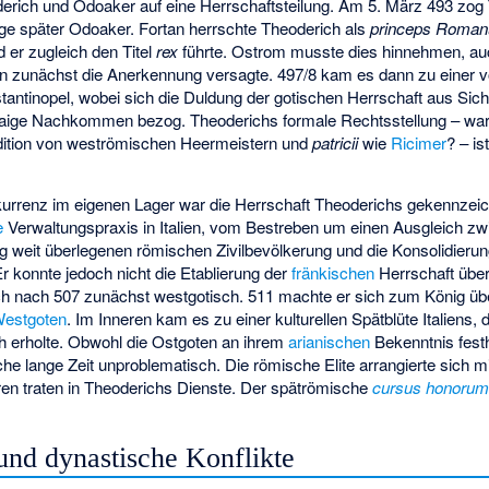
derich und Odoaker auf eine Herrschaftsteilung. Am 5. März 493 zog
ge später Odoaker. Fortan herrschte Theoderich als
princeps Roman
d er zugleich den Titel
rex
führte. Ostrom musste dies hinnehmen, a
 zunächst die Anerkennung versagte. 497/8 kam es dann zu einer vo
ntinopel, wobei sich die Duldung der gotischen Herrschaft aus Sich
twaige Nachkommen bezog. Theoderichs formale Rechtsstellung – war 
radition von weströmischen Heermeistern und
patricii
wie
Ricimer
? – is
rrenz im eigenen Lager war die Herrschaft Theoderichs gekennzeic
e
Verwaltungspraxis in Italien, vom Bestreben um einen Ausgleich zw
g weit überlegenen römischen Zivilbevölkerung und die Konsolidieru
Er konnte jedoch nicht die Etablierung der
fränkischen
Herrschaft übe
ch nach 507 zunächst westgotisch. 511 machte er sich zum König übe
estgoten
. Im Inneren kam es zu einer kulturellen Spätblüte Italiens, 
ch erholte. Obwohl die Ostgoten an ihrem
arianischen
Bekenntnis festh
che lange Zeit unproblematisch. Die römische Elite arrangierte sich m
ren traten in Theoderichs Dienste. Der spätrömische
cursus honoru
und dynastische Konflikte