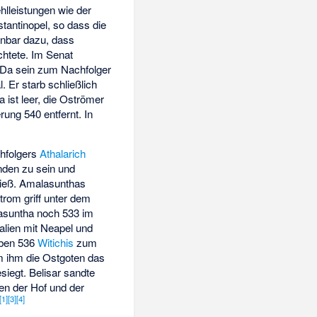
hlleistungen wie der
antinopel, so dass die
enbar dazu, dass
chtete. Im Senat
 Da sein zum Nachfolger
 Er starb schließlich
ist leer, die Oströmer
rung 540 entfernt. In
chfolgers
Athalarich
anden zu sein und
 ließ. Amalasunthas
trom griff unter dem
asuntha noch 533 im
talien mit Neapel und
oben 536
Witichis
zum
em ihm die Ostgoten das
iegt. Belisar sandte
en der Hof und der
[
1
]
[
3
]
[
4
]