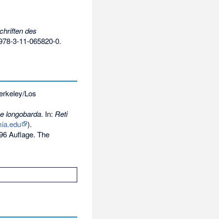
chriften des
978-3-11-065820-0
.
Berkeley/Los
 e longobarda
. In:
Reti
ia.edu
).
-96 Auflage. The