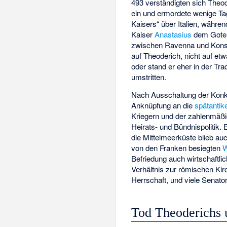
493 verständigten sich Theo
ein und ermordete wenige Ta
Kaisers“ über Italien, währen
Kaiser
Anastasius
dem Goten
zwischen Ravenna und Konsta
auf Theoderich, nicht auf e
oder stand er eher in der T
umstritten.
Nach Ausschaltung der Konku
Anknüpfung an die
spätantik
Kriegern und der zahlenmäßi
Heirats- und Bündnispolitik. 
die Mittelmeerküste blieb au
von den Franken besiegten
W
Befriedung auch wirtschaftli
Verhältnis zur römischen Kir
Herrschaft, und viele Senato
Tod Theoderichs 