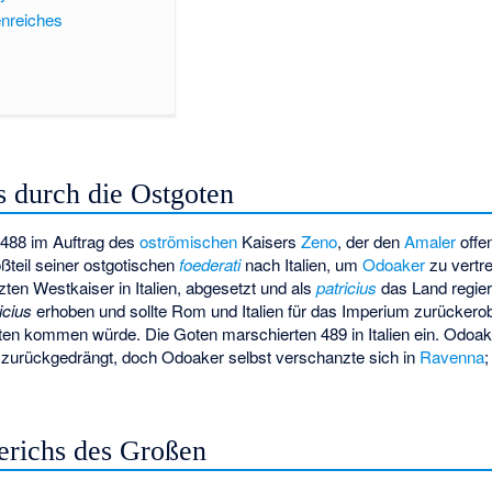
enreiches
s durch die Ostgoten
488 im Auftrag des
oströmischen
Kaisers
Zeno
, der den
Amaler
offe
teil seiner ostgotischen
foederati
nach Italien, um
Odoaker
zu vertre
tzten Westkaiser in Italien, abgesetzt und als
patricius
das Land regier
icius
erhoben und sollte Rom und Italien für das Imperium zurückerob
sten kommen würde. Die Goten marschierten 489 in Italien ein. Odoa
 zurückgedrängt, doch Odoaker selbst verschanzte sich in
Ravenna
;
erichs des Großen