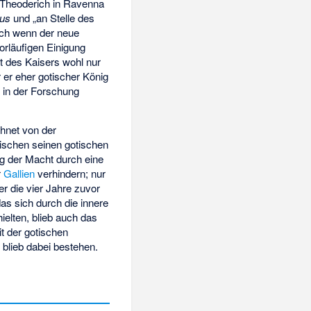
 Theoderich in Ravenna
us
und „an Stelle des
uch wenn der neue
rläufigen Einigung
t des Kaisers wohl nur
er eher gotischer König
t in der Forschung
hnet von der
ischen seinen gotischen
ng der Macht durch eine
r
Gallien
verhindern; nur
r die vier Jahre zuvor
das sich durch die innere
ielten, blieb auch das
it der gotischen
m
blieb dabei bestehen.