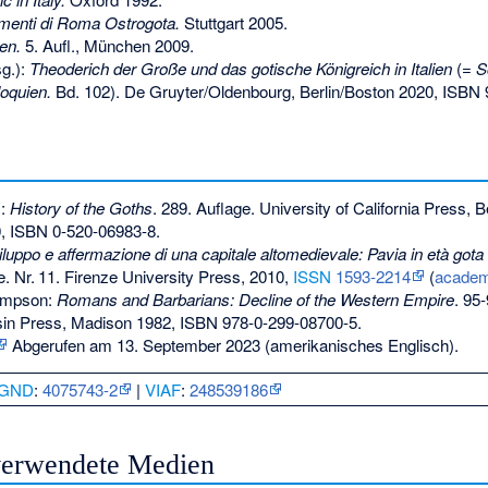
enti di Roma Ostrogota.
Stuttgart 2005.
en.
5. Aufl., München 2009.
g.):
Theoderich der Große und das gotische Königreich in Italien
(=
S
loquien.
Bd. 102). De Gruyter/Oldenbourg, Berlin/Boston 2020,
ISBN 
m:
History of the Goths
. 289. Auflage. University of California Press, 
0,
ISBN 0-520-06983-8
.
iluppo e affermazione di una capitale altomedievale: Pavia in età gota
e.
Nr.
11
. Firenze University Press, 2010,
ISSN
1593-2214
(
academ
ompson:
Romans and Barbarians: Decline of the Western Empire
. 95
sin Press, Madison 1982,
ISBN 978-0-299-08700-5
.
Abgerufen am 13. September 2023
(amerikanisches Englisch).
GND
:
4075743-2
|
VIAF
:
248539186
 verwendete Medien