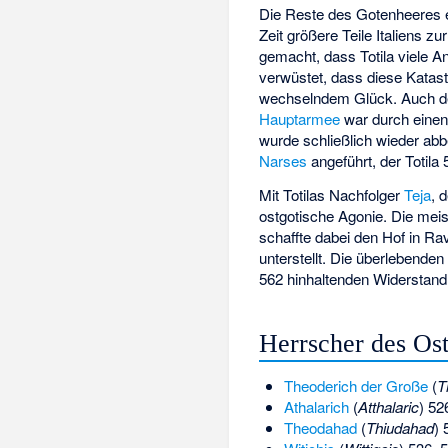
Die Reste des Gotenheeres
Zeit größere Teile Italiens z
gemacht, dass Totila viele A
verwüstet, dass diese Katas
wechselndem Glück. Auch der
Hauptarmee
war durch einen
wurde schließlich wieder ab
Narses
angeführt, der Totila 
Mit Totilas Nachfolger
Teja
, 
ostgotische Agonie. Die meis
schaffte dabei den Hof in Ra
unterstellt. Die überlebenden
562 hinhaltenden Widerstand
Herrscher des Os
Theoderich der Große
(
T
Athalarich
(
Atthalaric
) 52
Theodahad
(
Thiudahad
)