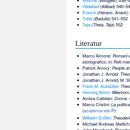
Witichis
(
Wittigeis
) 536–
Hildebad
(
Ildibad
) 540–5
Erarich
(
Heraric
,
Ariaric
)
Totila
(
Baduila
) 541–552
Teja
(
Theia
,
Teja
) 552
Literatur
Marco Aimone:
Romani e 
storiografico
, in: Reti me
Patrick Amory:
People an
Jonathan J. Arnold:
Theod
Jonathan J. Arnold, M. Sh
Frank M. Ausbüttel
:
Theo
Henning Börm
:
Westrom. 
Ambra Cattelan:
Donne, vi
Marco Cristini:
La politic
(
academia.edu
)
Wilhelm Enßlin
:
Theoderi
Michael Andreas Metlich
John Moorhead:
Theoderic