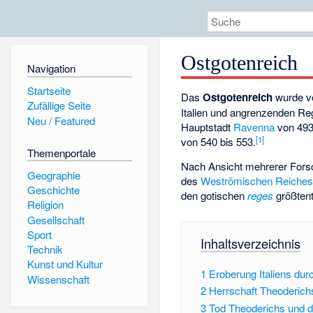
Ostgotenreich
Navigation
Startseite
Das
Ostgotenreich
wurde v
Zufällige Seite
Italien und angrenzenden Re
Neu / Featured
Hauptstadt
Ravenna
von 493
[
1
]
von 540 bis 553.
Themenportale
Nach Ansicht mehrerer Forsc
Geographie
des
Weströmischen Reiche
Geschichte
den gotischen
reges
größtent
Religion
Gesellschaft
Sport
Inhaltsverzeichnis
Technik
Kunst und Kultur
1
Eroberung Italiens dur
Wissenschaft
2
Herrschaft Theoderic
3
Tod Theoderichs und d