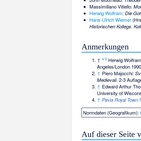
Massimiliano Vitiello:
Mom
Herwig Wolfram
:
Die Got
Hans-Ulrich Wiemer
(Hrs
Historischen Kollegs. Kol
Anmerkungen
a
b
↑
Herwig Wolfra
Angeles/London 199
↑
Piero Majocchi:
Sv
Medievali
. 2-3 Auflag
↑
Edward Arthur Th
University of Wiscon
↑
Pavia Royal Town.
Normdaten (Geografikum):
Auf dieser Seite