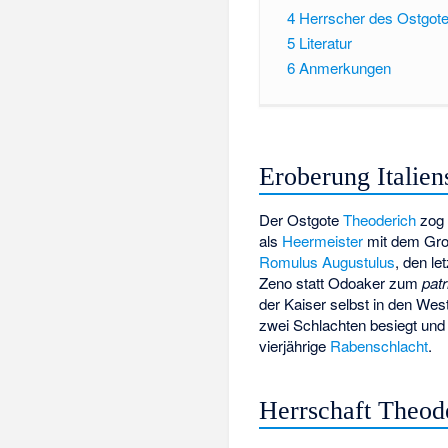
4
Herrscher des Ostgot
5
Literatur
6
Anmerkungen
Eroberung Italien
Der Ostgote
Theoderich
zog 
als
Heermeister
mit dem Groß
Romulus Augustulus
, den le
Zeno statt Odoaker zum
patr
der Kaiser selbst in den We
zwei Schlachten besiegt und
vierjährige
Rabenschlacht
.
Herrschaft Theod