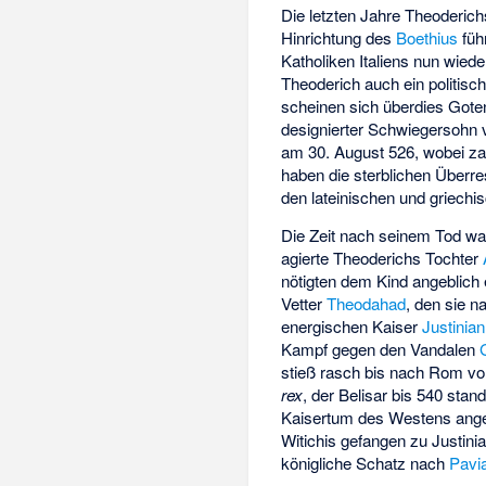
Die letzten Jahre Theoderich
Hinrichtung des
Boethius
füh
Katholiken Italiens nun wied
Theoderich auch ein politisc
scheinen sich überdies Gote
designierter Schwiegersohn v
am 30. August 526, wobei za
haben die sterblichen Überr
den lateinischen und griechi
Die Zeit nach seinem Tod war
agierte Theoderichs Tochter
nötigten dem Kind angeblich 
Vetter
Theodahad
, den sie n
energischen Kaiser
Justinian
Kampf gegen den Vandalen
stieß rasch bis nach Rom vo
rex
, der Belisar bis 540 sta
Kaisertum des Westens ang
Witichis gefangen zu Justin
königliche Schatz nach
Pavi