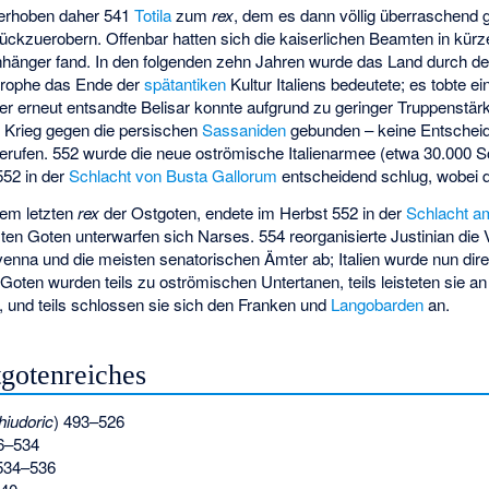
 erhoben daher 541
Totila
zum
rex
, dem es dann völlig überraschend g
urückzuerobern. Offenbar hatten sich die kaiserlichen Beamten in kürze
nhänger fand. In den folgenden zehn Jahren wurde das Land durch de
trophe das Ende der
spätantiken
Kultur Italiens bedeutete; es tobte e
 erneut entsandte Belisar konnte aufgrund zu geringer Truppenstär
 Krieg gegen die persischen
Sassaniden
gebunden – keine Entscheid
berufen. 552 wurde die neue oströmische Italienarmee (etwa 30.000 S
552 in der
Schlacht von Busta Gallorum
entscheidend schlug, wobei 
dem letzten
rex
der Ostgoten, endete im Herbst 552 in der
Schlacht a
ten Goten unterwarfen sich Narses. 554 reorganisierte Justinian die 
venna und die meisten senatorischen Ämter ab; Italien wurde nun dire
 Goten wurden teils zu oströmischen Untertanen, teils leisteten sie a
, und teils schlossen sie sich den Franken und
Langobarden
an.
tgotenreiches
hiudoric
) 493–526
6–534
 534–536