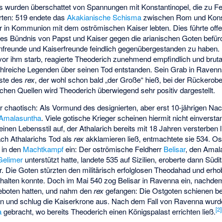
s wurden überschattet von Spannungen mit Konstantinopel, die zu Fe
rten: 519 endete das
Akakianische Schisma
zwischen Rom und Konst
er in Kommunion mit dem oströmischen Kaiser lebten. Dies führte off
hes Bündnis von Papst und Kaiser gegen die arianischen Goten befür
nfreunde und Kaiserfreunde feindlich gegenübergestanden zu haben.
or ihm starb, reagierte Theoderich zunehmend empfindlich und brutal.
hlreiche Legenden über seinen Tod entstanden. Sein Grab in Ravenna 
este des
rex
, der wohl schon bald „der Große“ hieß, bei der Rückerobe
schen Quellen wird Theoderich überwiegend sehr positiv dargestellt.
 chaotisch: Als Vormund des designierten, aber erst 10-jährigen Na
Amalasuntha
. Viele gotische Krieger scheinen hiermit nicht einverst
einen Lebensstil auf, der Athalarich bereits mit 18 Jahren versterben
ach Athalarichs Tod als
rex
akklamieren ließ, entmachtete sie 534. Os
in den
Machtkampf
ein: Der oströmische Feldherr
Belisar
, den Amal
Gelimer
unterstützt hatte, landete 535 auf Sizilien, eroberte dann Südi
r. Die Goten stürzten den militärisch erfolglosen Theodahad und erh
ndhalten konnte. Doch im Mai 540 zog Belisar in Ravenna ein, nachd
eboten hatten, und nahm den
rex
gefangen: Die Ostgoten schienen bes
ian und schlug die Kaiserkrone aus. Nach dem Fall von Ravenna wurd
[
2
]
a
gebracht, wo bereits Theoderich einen Königspalast errichten ließ.