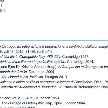
540
41
 541
Ostrogoti fra integrazione e separazione. Il contributo dell’archeologia
dievali 13 (2012) 31–96. (
online
)
d Identity in Ostrogothic Italy, 489–554.
Cambridge 1997.
eric and the Roman Imperial Restoration.
Cambridge 2014.
ane Bjornlie, Kristina Sessa (Hrsg.):
A Companion to Ostrogothic Ital
derich der Große.
Darmstadt 2004.
Von Honorius bis Justinian.
Stuttgart 2013.
olenza e diritto nell’Italia ostrogota: le lettere di Cassiodoro
, Diss., P
a esterna dei successori di Teoderico
, «L’Erma» di Bretschneider, Ro
ch der Große
. 2. Aufl., München 1959.
:
The Coinage of Ostrogothic Italy
, Spink, London 2004.
 in Italy.
Oxford 1992.