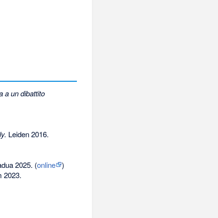
 a un dibattito
y.
Leiden 2016.
adua 2025. (
online
)
m 2023.