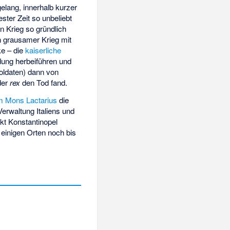
elang, innerhalb kurzer
ster Zeit so unbeliebt
n Krieg so gründlich
in grausamer Krieg mit
ke – die
kaiserliche
ung herbeiführen und
oldaten) dann von
der
rex
den Tod fand.
m Mons Lactarius
die
Verwaltung Italiens und
kt Konstantinopel
n einigen Orten noch bis