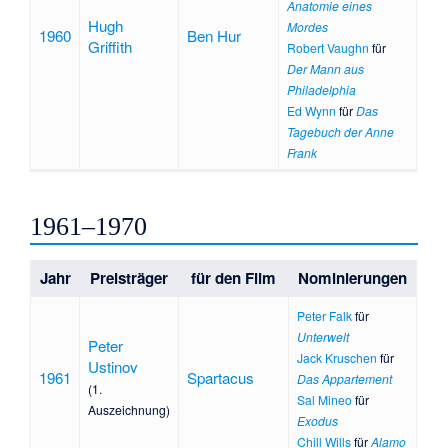
Anatomie eines
Hugh
Mordes
1960
Ben Hur
Griffith
Robert Vaughn
für
Der Mann aus
Philadelphia
Ed Wynn
für
Das
Tagebuch der Anne
Frank
1961–1970
Jahr
Preisträger
für den Film
Nominierungen
Peter Falk
für
Unterwelt
Peter
Jack Kruschen
für
Ustinov
1961
Spartacus
Das Appartement
(1.
Sal Mineo
für
Auszeichnung)
Exodus
Chill Wills
für
Alamo