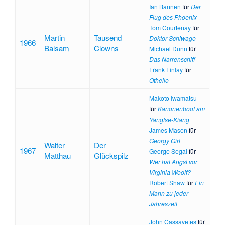
Ian Bannen
für
Der
Flug des Phoenix
Tom Courtenay
für
Martin
Tausend
Doktor Schiwago
1966
Balsam
Clowns
Michael Dunn
für
Das Narrenschiff
Frank Finlay
für
Othello
Makoto Iwamatsu
für
Kanonenboot am
Yangtse-Kiang
James Mason
für
Georgy Girl
Walter
Der
1967
George Segal
für
Matthau
Glückspilz
Wer hat Angst vor
Virginia Woolf?
Robert Shaw
für
Ein
Mann zu jeder
Jahreszeit
John Cassavetes
für