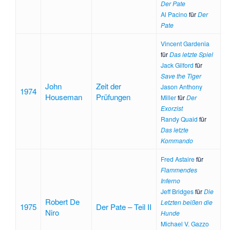
Der Pate
Al Pacino
für
Der
Pate
Vincent Gardenia
für
Das letzte Spiel
Jack Gilford
für
Save the Tiger
John
Zeit der
Jason Anthony
1974
Houseman
Prüfungen
Miller
für
Der
Exorzist
Randy Quaid
für
Das letzte
Kommando
Fred Astaire
für
Flammendes
Inferno
Jeff Bridges
für
Die
Robert De
Letzten beißen die
1975
Der Pate – Teil II
Niro
Hunde
Michael V. Gazzo