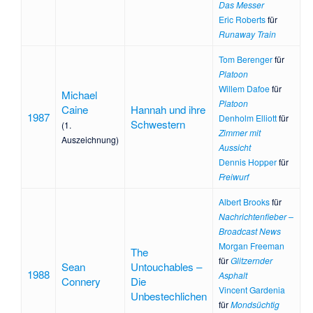
Das Messer
Eric Roberts
für
Runaway Train
Tom Berenger
für
Platoon
Willem Dafoe
für
Michael
Platoon
Caine
Hannah und ihre
1987
Denholm Elliott
für
Schwestern
(1.
Zimmer mit
Auszeichnung)
Aussicht
Dennis Hopper
für
Freiwurf
Albert Brooks
für
Nachrichtenfieber –
Broadcast News
Morgan Freeman
The
für
Glitzernder
Sean
Untouchables –
1988
Asphalt
Connery
Die
Vincent Gardenia
Unbestechlichen
für
Mondsüchtig