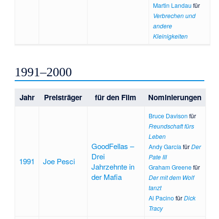
Martin Landau
für
Verbrechen und
andere
Kleinigkeiten
1991–2000
Jahr
Preisträger
für den Film
Nominierungen
Bruce Davison
für
Freundschaft fürs
Leben
GoodFellas –
Andy García
für
Der
Drei
Pate III
1991
Joe Pesci
Jahrzehnte in
Graham Greene
für
der Mafia
Der mit dem Wolf
tanzt
Al Pacino
für
Dick
Tracy