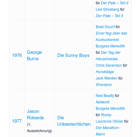
für
Der Pate – Teil II
Lee Strasberg
für
Der Pate – Teil II
Brad Dourif
für
Einer flog über das
Kuckucksnest
Burgess Meredith
George
für
Der Tag der
1976
Die Sunny Boys
Burns
Heuschrecke
Chris Sarandon
für
Hundstage
Jack Warden
für
Shampoo
Ned Beatty
für
Network
Burgess Meredith
Jason
für
Rocky
Robards
Die
1977
Laurence Olivier
für
Unbestechlichen
(1.
Der Marathon-
Auszeichnung)
Mann