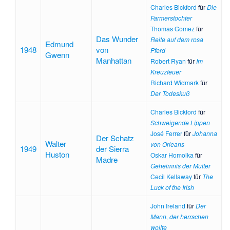
Charles Bickford
für
Die
Farmerstochter
Thomas Gomez
für
Das Wunder
Reite auf dem rosa
Edmund
1948
von
Pferd
Gwenn
Manhattan
Robert Ryan
für
Im
Kreuzfeuer
Richard Widmark
für
Der Todeskuß
Charles Bickford
für
Schweigende Lippen
José Ferrer
für
Johanna
Der Schatz
Walter
von Orleans
1949
der Sierra
Huston
Oskar Homolka
für
Madre
Geheimnis der Mutter
Cecil Kellaway
für
The
Luck of the Irish
John Ireland
für
Der
Mann, der herrschen
wollte