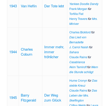
Yankee Doodle Dandy
1943
Van Heflin
Der Tote lebt
Frank Morgan
für
Tortilla Flat
Henry Travers
für
Mrs.
Miniver
Charles Bickford
für
Das Lied von
Bernadette
Immer mehr,
J. Carrol Naish
für
Charles
1944
immer
Sahara
Coburn
fröhlicher
Claude Rains
für
Casablanca
Akim Tamiroff
für
Wem
die Stunde schlägt
Hume Cronyn
für
Das
siebte Kreuz
Claude Rains
für
Das
Barry
Der Weg
Leben der Mrs.
1945
Fitzgerald
zum Glück
Skeffington
Clifton Webb
für
Laura