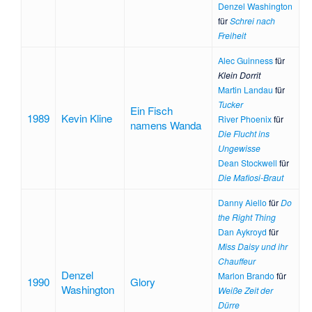
Denzel Washington
für
Schrei nach
Freiheit
Alec Guinness
für
Klein Dorrit
Martin Landau
für
Tucker
Ein Fisch
1989
Kevin Kline
River Phoenix
für
namens Wanda
Die Flucht ins
Ungewisse
Dean Stockwell
für
Die Mafiosi-Braut
Danny Aiello
für
Do
the Right Thing
Dan Aykroyd
für
Miss Daisy und ihr
Chauffeur
Denzel
Marlon Brando
für
1990
Glory
Washington
Weiße Zeit der
Dürre