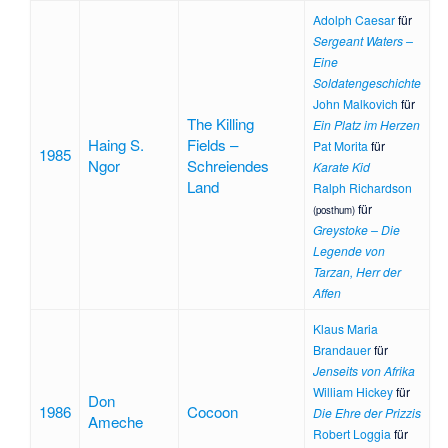
Adolph Caesar
für
Sergeant Waters –
Eine
Soldatengeschichte
John Malkovich
für
The Killing
Ein Platz im Herzen
Haing S.
Fields –
Pat Morita
für
1985
Ngor
Schreiendes
Karate Kid
Land
Ralph Richardson
für
(posthum)
Greystoke – Die
Legende von
Tarzan, Herr der
Affen
Klaus Maria
Brandauer
für
Jenseits von Afrika
William Hickey
für
Don
1986
Cocoon
Die Ehre der Prizzis
Ameche
Robert Loggia
für