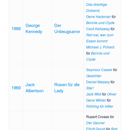
Das dreckige
Dutzend
Gene Hackman
für
Bonnie und Clyde
George
Der
1968
Cecil Kellaway
für
Kennedy
Unbeugsame
Rat mal, wer zum
Essen kommt
Michael J. Pollard
für
Bonnie und
Clyde
Seymour Cassel
für
Gesichter
Daniel Massey
für
Jack
Rosen für die
1969
Star!
Albertson
Lady
Jack Wild
für
Oliver
Gene Wilder
für
Frühling für Hitler
Rupert Crosse
für
Der Gauner
Elliott Gould
für
Bob