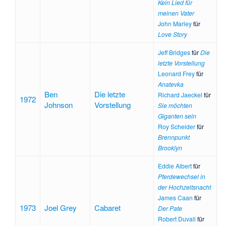
Kein Lied für
meinen Vater
John Marley
für
Love Story
Jeff Bridges
für
Die
letzte Vorstellung
Leonard Frey
für
Anatevka
Ben
Die letzte
Richard Jaeckel
für
1972
Johnson
Vorstellung
Sie möchten
Giganten sein
Roy Scheider
für
Brennpunkt
Brooklyn
Eddie Albert
für
Pferdewechsel in
der Hochzeitsnacht
James Caan
für
1973
Joel Grey
Cabaret
Der Pate
Robert Duvall
für