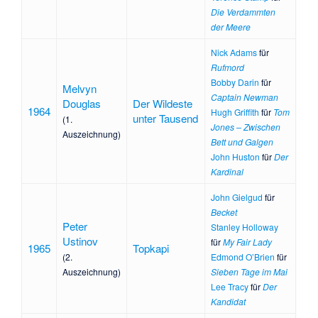
Die Verdammten
der Meere
Nick Adams
für
Rufmord
Bobby Darin
für
Melvyn
Captain Newman
Douglas
Der Wildeste
1964
Hugh Griffith
für
Tom
unter Tausend
(1.
Jones – Zwischen
Auszeichnung)
Bett und Galgen
John Huston
für
Der
Kardinal
John Gielgud
für
Becket
Peter
Stanley Holloway
Ustinov
für
My Fair Lady
1965
Topkapi
(2.
Edmond O’Brien
für
Auszeichnung)
Sieben Tage im Mai
Lee Tracy
für
Der
Kandidat