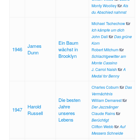
Monty Woolley
für
Als
du Abschied nahmst
Michael Tschechow
für
Ich kämpfe um dich
John Dall
für
Das grüne
Ein Baum
Korn
James
1946
wächst in
Robert Mitchum
für
Dunn
Brooklyn
Schlachtgewitter am
Monte Cassino
J. Carrol Naish
für
A
Medal for Benny
Charles Coburn
für
Das
Vermächtnis
Die besten
William Demarest
für
Harold
Jahre
Der Jazzsänger
1947
Russell
unseres
Claude Rains
für
Lebens
Berüchtigt
Clifton Webb
für
Auf
Messers Schneide