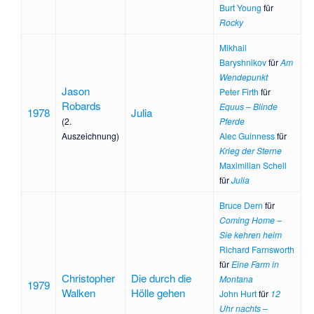
Burt Young
für
Rocky
Mikhail
Baryshnikov
für
Am
Wendepunkt
Jason
Peter Firth
für
Robards
Equus – Blinde
1978
Julia
(2.
Pferde
Auszeichnung)
Alec Guinness
für
Krieg der Sterne
Maximilian Schell
für
Julia
Bruce Dern
für
Coming Home –
Sie kehren heim
Richard Farnsworth
für
Eine Farm in
Christopher
Die durch die
Montana
1979
Walken
Hölle gehen
John Hurt
für
12
Uhr nachts –