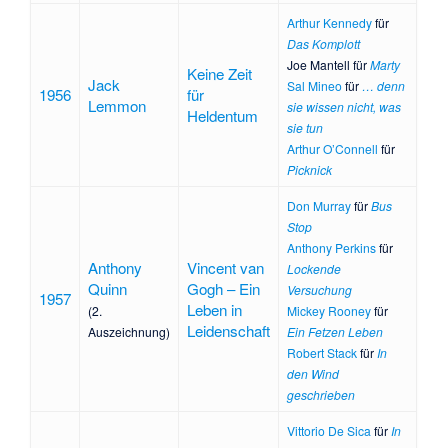
Arthur Kennedy
für
Das Komplott
Joe Mantell
für
Marty
Keine Zeit
Jack
Sal Mineo
für
… denn
1956
für
Lemmon
sie wissen nicht, was
Heldentum
sie tun
Arthur O’Connell
für
Picknick
Don Murray
für
Bus
Stop
Anthony Perkins
für
Anthony
Vincent van
Lockende
Quinn
Gogh – Ein
Versuchung
1957
Leben in
(2.
Mickey Rooney
für
Leidenschaft
Auszeichnung)
Ein Fetzen Leben
Robert Stack
für
In
den Wind
geschrieben
Vittorio De Sica
für
In