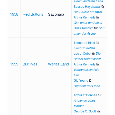
einem anderen Land
Sessue Hayakawa
für
Die Brücke am Kwai
1958
Red Buttons
Sayonara
Arthur Kennedy
für
Glut unter der Asche
Russ Tamblyn
für
Glut
unter der Asche
Theodore Bikel
für
Flucht in Ketten
Lee J. Cobb
für
Die
Brüder Karamasow
1959
Burl Ives
Weites Land
Arthur Kennedy
für
Verdammt sind sie
alle
Gig Young
für
Reporter der Liebe
Arthur O’Connell
für
Anatomie eines
Mordes
George C. Scott
für