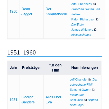
Arthur Kennedy
für
Dean
Der
Zwischen Frauen und
1950
Jagger
Kommandeur
Seilen
Ralph Richardson
für
Die Erbin
James Whitmore
für
Kesselschlacht
1951–1960
für den
Jahr
Preisträger
Nominierungen
Film
Jeff Chandler
für
Der
gebrochene Pfeil
Edmund Gwenn
für
Mister 880
George
Alles über
1951
Sam Jaffe
für
Asphalt-
Sanders
Eva
Dschungel