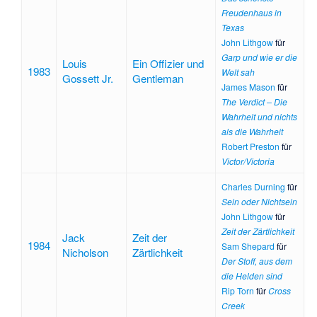
Freudenhaus in
Texas
John Lithgow
für
Garp und wie er die
Louis
Ein Offizier und
1983
Welt sah
Gossett Jr.
Gentleman
James Mason
für
The Verdict – Die
Wahrheit und nichts
als die Wahrheit
Robert Preston
für
Victor/Victoria
Charles Durning
für
Sein oder Nichtsein
John Lithgow
für
Zeit der Zärtlichkeit
Jack
Zeit der
1984
Sam Shepard
für
Nicholson
Zärtlichkeit
Der Stoff, aus dem
die Helden sind
Rip Torn
für
Cross
Creek