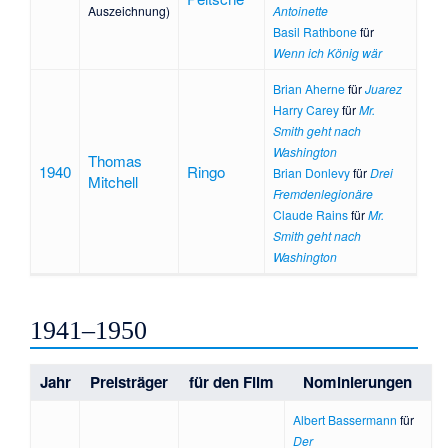
Auszeichnung)
Antoinette
Basil Rathbone
für
Wenn ich König wär
Brian Aherne
für
Juarez
Harry Carey
für
Mr.
Smith geht nach
Washington
Thomas
1940
Ringo
Brian Donlevy
für
Drei
Mitchell
Fremdenlegionäre
Claude Rains
für
Mr.
Smith geht nach
Washington
1941–1950
Jahr
Preisträger
für den Film
Nominierungen
Albert Bassermann
für
Der