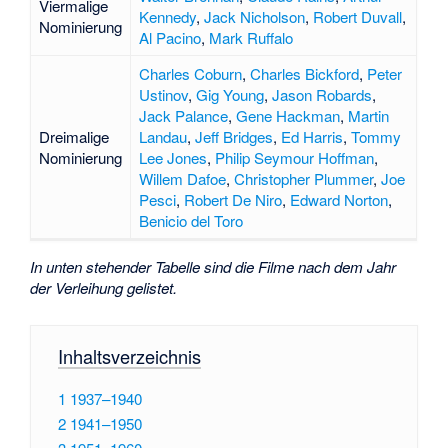
Viermalige
Kennedy
,
Jack Nicholson
,
Robert Duvall
,
Nominierung
Al Pacino
,
Mark Ruffalo
Charles Coburn
,
Charles Bickford
,
Peter
Ustinov
,
Gig Young
,
Jason Robards
,
Jack Palance
,
Gene Hackman
,
Martin
Dreimalige
Landau
,
Jeff Bridges
,
Ed Harris
,
Tommy
Nominierung
Lee Jones
,
Philip Seymour Hoffman
,
Willem Dafoe
,
Christopher Plummer
,
Joe
Pesci
,
Robert De Niro
,
Edward Norton
,
Benicio del Toro
In unten stehender Tabelle sind die Filme nach dem Jahr
der Verleihung gelistet.
Inhaltsverzeichnis
1
1937–1940
2
1941–1950