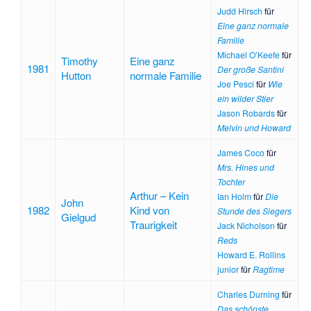
Judd Hirsch
für
Eine ganz normale
Familie
Michael O’Keefe
für
Timothy
Eine ganz
1981
Der große Santini
Hutton
normale Familie
Joe Pesci
für
Wie
ein wilder Stier
Jason Robards
für
Melvin und Howard
James Coco
für
Mrs. Hines und
Tochter
Arthur – Kein
Ian Holm
für
Die
John
1982
Kind von
Stunde des Siegers
Gielgud
Traurigkeit
Jack Nicholson
für
Reds
Howard E. Rollins
junior
für
Ragtime
Charles Durning
für
Das schönste