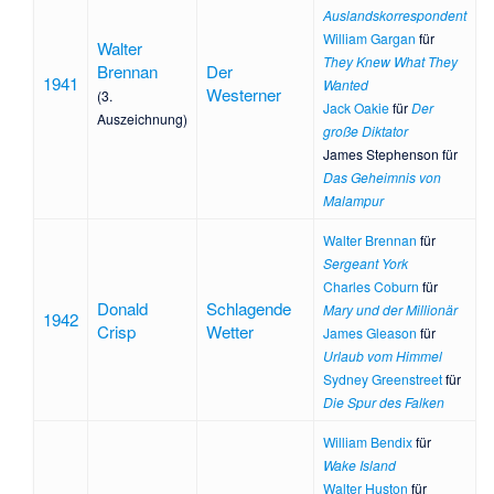
Auslandskorrespondent
William Gargan
für
Walter
They Knew What They
Brennan
Der
1941
Wanted
Westerner
(3.
Jack Oakie
für
Der
Auszeichnung)
große Diktator
James Stephenson
für
Das Geheimnis von
Malampur
Walter Brennan
für
Sergeant York
Charles Coburn
für
Donald
Schlagende
Mary und der Millionär
1942
Crisp
Wetter
James Gleason
für
Urlaub vom Himmel
Sydney Greenstreet
für
Die Spur des Falken
William Bendix
für
Wake Island
Walter Huston
für