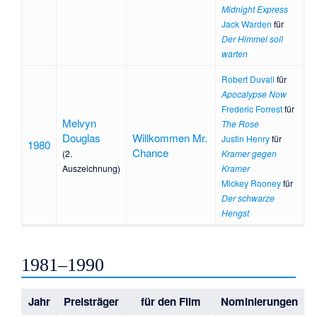
Midnight Express
Jack Warden
für
Der Himmel soll
warten
Robert Duvall
für
Apocalypse Now
Frederic Forrest
für
Melvyn
The Rose
Douglas
Willkommen Mr.
Justin Henry
für
1980
Chance
(2.
Kramer gegen
Auszeichnung)
Kramer
Mickey Rooney
für
Der schwarze
Hengst
1981–1990
Jahr
Preisträger
für den Film
Nominierungen