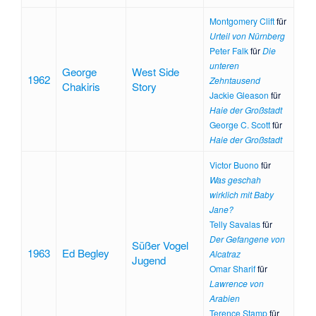
Montgomery Clift
für
Urteil von Nürnberg
Peter Falk
für
Die
unteren
George
West Side
1962
Zehntausend
Chakiris
Story
Jackie Gleason
für
Haie der Großstadt
George C. Scott
für
Haie der Großstadt
Victor Buono
für
Was geschah
wirklich mit Baby
Jane?
Telly Savalas
für
Der Gefangene von
Süßer Vogel
1963
Ed Begley
Alcatraz
Jugend
Omar Sharif
für
Lawrence von
Arabien
Terence Stamp
für