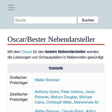
Oscar/Bester Nebendarsteller
Mit dem
Oscar
für den
besten Nebendarsteller
werden
die Leistungen von Schauspielern in Nebenrollen gewürdigt.
Statistik
Dreifacher
Walter Brennan
Preisträger
Anthony Quinn
,
Peter Ustinov
,
Jason
Zweifacher
Robards
,
Melvyn Douglas
,
Michael
Preisträger
Caine
,
Christoph Waltz
,
Mahershala Ali
Walter Brennan
,
Claude Rains
,
Arthur