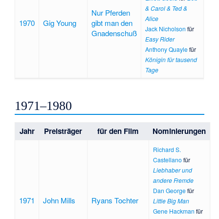
& Carol & Ted &
Nur Pferden
Alice
1970
Gig Young
gibt man den
Jack Nicholson
für
Gnadenschuß
Easy Rider
Anthony Quayle
für
Königin für tausend
Tage
1971–1980
Jahr
Preisträger
für den Film
Nominierungen
Richard S.
Castellano
für
Liebhaber und
andere Fremde
Dan George
für
1971
John Mills
Ryans Tochter
Little Big Man
Gene Hackman
für