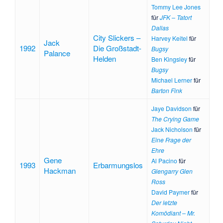
Tommy Lee Jones
für
JFK – Tatort
Dallas
City Slickers –
Harvey Keitel
für
Jack
1992
Die Großstadt-
Bugsy
Palance
Helden
Ben Kingsley
für
Bugsy
Michael Lerner
für
Barton Fink
Jaye Davidson
für
The Crying Game
Jack Nicholson
für
Eine Frage der
Ehre
Gene
Al Pacino
für
1993
Erbarmungslos
Hackman
Glengarry Glen
Ross
David Paymer
für
Der letzte
Komödiant – Mr.