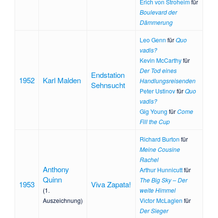
Erich von Stroheim
für
Boulevard der
Dämmerung
Leo Genn
für
Quo
vadis?
Kevin McCarthy
für
Der Tod eines
Endstation
1952
Karl Malden
Handlungsreisenden
Sehnsucht
Peter Ustinov
für
Quo
vadis?
Gig Young
für
Come
Fill the Cup
Richard Burton
für
Meine Cousine
Rachel
Anthony
Arthur Hunnicutt
für
Quinn
The Big Sky – Der
1953
Viva Zapata!
(1.
weite Himmel
Auszeichnung)
Victor McLaglen
für
Der Sieger