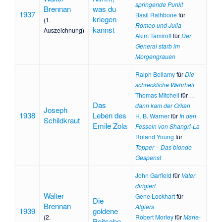
springende Punkt
Brennan
was du
1937
Basil Rathbone
für
kriegen
(1.
Romeo und Julia
kannst
Auszeichnung)
Akim Tamiroff
für
Der
General starb im
Morgengrauen
Ralph Bellamy
für
Die
schreckliche Wahrheit
Thomas Mitchell
für
…
Das
dann kam der Orkan
Joseph
1938
Leben des
H. B. Warner
für
In den
Schildkraut
Emile Zola
Fesseln von Shangri-La
Roland Young
für
Topper – Das blonde
Gespenst
John Garfield
für
Vater
dirigiert
Walter
Gene Lockhart
für
Die
Brennan
Algiers
1939
goldene
(2.
Robert Morley
für
Marie-
Peitsche