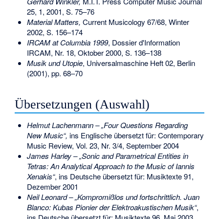
Gerhard Winkler,
M.I.T. Press Computer Music Journal
25, 1, 2001, S. 75–76
Material Matters,
Current Musicology 67/68, Winter
2002, S. 156–174
IRCAM at Columbia 1999
, Dossier d'Information
IRCAM, Nr. 18, Oktober 2000, S. 136–138
Musik und Utopie
, Universalmaschine Heft 02, Berlin
(2001), pp. 68–70
Übersetzungen (Auswahl)
Helmut Lachenmann – „Four Questions Regarding
New Music“,
ins Englische übersetzt für: Contemporary
Music Review, Vol. 23, Nr. 3/4, September 2004
James Harley – „Sonic and Parametrical Entities in
Tetras: An Analytical Approach to the Music of Iannis
Xenakis“
, ins Deutsche übersetzt für: Musiktexte 91,
Dezember 2001
Neil Leonard – „Kompromißlos und fortschrittlich. Juan
Blanco: Kubas Pionier der Elektroakustischen Musik“
,
ins Deutsche übersetzt für: Musiktexte 96, Mai 2003