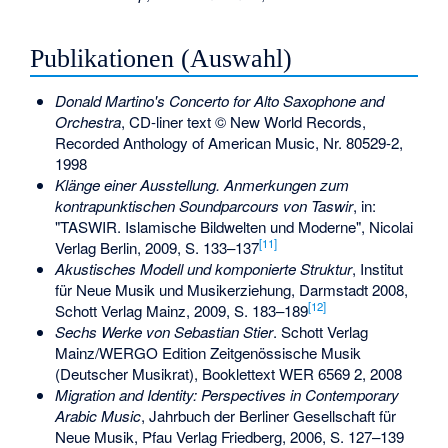
Publikationen (Auswahl)
Donald Martino's Concerto for Alto Saxophone and
Orchestra
, CD-liner text © New World Records,
Recorded Anthology of American Music, Nr. 80529-2,
1998
Klänge einer Ausstellung. Anmerkungen zum
kontrapunktischen Soundparcours von Taswir
, in:
"TASWIR. Islamische Bildwelten und Moderne", Nicolai
[
11
]
Verlag Berlin, 2009, S. 133–137
Akustisches Modell und komponierte Struktur
, Institut
für Neue Musik und Musikerziehung, Darmstadt 2008,
[
12
]
Schott Verlag Mainz, 2009, S. 183–189
Sechs Werke von Sebastian Stier
. Schott Verlag
Mainz/WERGO Edition Zeitgenössische Musik
(Deutscher Musikrat), Booklettext WER 6569 2, 2008
Migration and Identity: Perspectives in Contemporary
Arabic Music
, Jahrbuch der Berliner Gesellschaft für
Neue Musik, Pfau Verlag Friedberg, 2006, S. 127–139