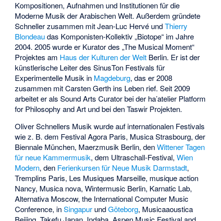
Kompositionen, Aufnahmen und Institutionen für die
Moderne Musik der Arabischen Welt. Außerdem gründete
Schneller zusammen mit Jean-Luc Hervé und
Thierry
Blondeau
das Komponisten-Kollektiv „Biotope“ im Jahre
2004. 2005 wurde er Kurator des „The Musical Moment“
Projektes am
Haus der Kulturen der Welt
Berlin. Er ist der
künstlerische Leiter des SinusTon Festivals für
Experimentelle Musik in
Magdeburg
, das er 2008
zusammen mit Carsten Gerth ins Leben rief. Seit 2009
arbeitet er als Sound Arts Curator bei der ha’atelier Platform
for Philosophy and Art und bei den Taswir Projekten.
Oliver Schnellers Musik wurde auf internationalen Festivals
wie z. B. dem Festival Agora Paris, Musica Strasbourg, der
Biennale München, Maerzmusik Berlin, den
Wittener Tagen
für neue Kammermusik
, dem Ultraschall-Festival,
Wien
Modern
, den
Ferienkursen für Neue Musik Darmstadt
,
Tremplins Paris, Les Musiques Marseille, musique action
Nancy, Musica nova, Wintermusic Berlin, Karnatic Lab,
Alternativa Moscow, the International Computer Music
Conference, in
Singapur
und
Göteborg
, Musicaaoustica
Beijing, Takefu Japan, Indaba, Aspen Music Festival and