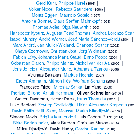
Gerd Kühr
,
Philippe Hurel
|
(1995)
Volker Nickel
,
Rebecca Saunders
|
(1996)
Moritz Eggert
,
Mauricio Sotelo
|
(1997)
Antoine Bonnet
,
Claus-Steffen Mahnkopf
|
(1998)
Thomas Adès
,
Olga Neuwirth
|
(1999)
Hanspeter Kyburz
,
Augusta Read Thomas
,
Andrea Lorenzo Scart
Isabel Mundry
,
André Werner
,
José María Sánchez-Verdú
|
(2001)
Marc André
,
Jan Müller-Wieland
,
Charlotte Seither
|
(2002)
Chaya Czernowin
,
Christian Jost
,
Jörg Widmann
|
(2003)
Fabien Lévy
,
Johannes Maria Staud
,
Enno Poppe
|
(2004)
Sebastian Claren
,
Philipp Maintz
,
Michel van der Aa
|
(2005)
Jens Joneleit
,
Alexander Muno
,
Athanasia Tzanou
|
(2006)
Vykintas Baltakas
,
Markus Hechtle
|
(2007)
Dieter Ammann
,
Márton Illés
,
Wolfram Schurig
|
(2008)
Francesco Filidei
,
Miroslav Srnka
,
Lin Yang
|
(2009)
Pierluigi Billone
,
Arnulf Herrmann
,
|
Oliver Schneller
(2010)
Steven Daverson
,
Hèctor Parra
,
Hans Thomalla
|
(2011)
Luke Bedford
,
Zeynep Gedizlioğlu
,
Ulrich Alexander Kreppein
(20
David Philip Hefti
,
Samy Moussa
,
Marko Nikodijević
|
(2013)
Simone Movio
,
Brigitta Muntendorf
,
Luis Codera Puzo
|
(2014)
Birke Bertelsmeier
,
Mark Barden
,
Christian Mason
|
(2015)
Milica Djordjević
,
David Hudry
,
Gordon Kampe
|
(2016)