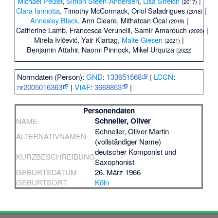
Michael Pelzel
,
Simon Steen-Andersen
,
Lisa Streich
|
(2017)
Clara Iannotta
,
Timothy McCormack
,
Oriol Saladrigues
|
(2018)
Annesley Black
,
Ann Cleare
,
Mithatcan Öcal
|
(2019)
Catherine Lamb
,
Francesca Verunelli
,
Samir Amarouch
|
(2020)
Mirela Ivičević
,
Yair Klartag
,
Malte Giesen
|
(2021)
Benjamin Attahir
,
Naomi Pinnock
,
Mikel Urquiza
(2022)
Normdaten (Person):
GND
:
133651568
|
LCCN
:
nr2005016363
|
VIAF
:
3668853
|
Personendaten
Schneller, Oliver
NAME
Schneller, Oliver Martin
ALTERNATIVNAMEN
(vollständiger Name)
deutscher Komponist und
KURZBESCHREIBUNG
Saxophonist
GEBURTSDATUM
26. März 1966
GEBURTSORT
Köln