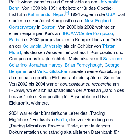
Politikwissenschaften und Geschichte an der
Universität
Bonn
. Von 1990 bis 1991 arbeitete er für das Goethe-
[
2
]
Institut in
Kathmandu
,
Nepal
.
1994 zog er in die
USA
; dort
studierte er zunächst Komposition am
New England
Conservatory
in
Boston
. Von 2000 bis 2002 wohnte er
einem einjährigen Kurs am
IRCAM
/
Centre Pompidou
,
Paris
, bei. 2002 promovierte er in Komposition zum Doktor
an der
Columbia University
als ein Schüler von
Tristan
Murail
, als dessen Assistent er dort auch Komposition und
Computermusik unterrichtete. Meisterkurse mit
Salvatore
Sciarrino
,
Jonathan Harvey
,
Brian Ferneyhough
,
George
Benjamin
und
Vinko Globokar
rundeten seine Ausbildung
ab und hatten großen Einfluss auf sein späteres Schaffen.
Von 2002 bis 2004 war er
compositeur en recherche
am
IRCAM, wo er sich hauptsächlich der Arbeit an „Jardin des
fleuves“, einer Komposition für Ensemble und Live-
Elektronik, widmete.
2004 war er der künstlerische Leiter des „Tracing
Migrations“ Festivals in
Berlin
, das zur Gründung des
„Tracing Migrations Projects“ führte, einer laufenden
Dokumentation und ständig aktualisierten Datenbank für