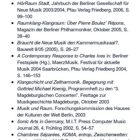
HörRaum Stadt
, Jahrbuch der Berliner Gesellschaft für
Neue Musik 2003/2004, Pfau Verlag Friedberg, 2006, S.
99–100
Raumklang-Klangraum: Über Pierre Boulez’ Répons
,
Magazin der Berliner Philharmoniker, Oktober 2005, S.
38–40
Braucht die Neue Musik den Kammermusiksaal?
,
Bauwelt 8/05 (2005), S. 26–27
A Contemporary Response to Charles Ives
in: Berliner
Festspiele (Hg.), MaerzMusik. Festival für aktuelle
Musik 2004 Saarbrücken, Pfau Verlag Friedberg 2004,
S. 146–153
Klangschicht und Zeitharmonik. Begegnung mit
Gottried Michael Koenig
, Programmheft zu den “3.
Magdeburgischen Concerten”. Festtage zur
Musikgeschichte Magdeburgs, Oktober 2003
Musik und Raum
, Forschungskommission des Hauses
der Kulturen der Welt Berlin, 2003
Sonic Arts in Germany,
M.I.T. Press Computer Music
Journal 26, 4, Frühling 2002, S. 54–57
Chambres Séparées, KOMA, entrop, Zwischenwelten: