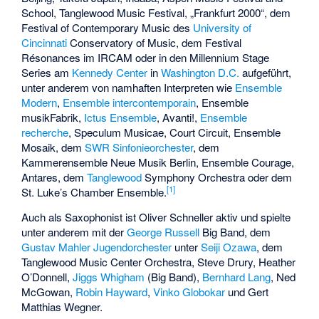
School, Tanglewood Music Festival, „Frankfurt 2000“, dem
Festival of Contemporary Music des
University of
Cincinnati
Conservatory of Music, dem Festival
Résonances im IRCAM oder in den Millennium Stage
Series am
Kennedy Center
in
Washington D.C.
aufgeführt,
unter anderem von namhaften Interpreten wie
Ensemble
Modern
,
Ensemble intercontemporain
,
Ensemble
musikFabrik
,
Ictus Ensemble
, Avanti!,
Ensemble
recherche
, Speculum Musicae, Court Circuit, Ensemble
Mosaik, dem
SWR Sinfonieorchester
, dem
Kammerensemble Neue Musik Berlin, Ensemble Courage,
Antares, dem
Tanglewood
Symphony Orchestra oder dem
[
1
]
St. Luke’s Chamber Ensemble.
Auch als Saxophonist ist Oliver Schneller aktiv und spielte
unter anderem mit der
George Russell
Big Band, dem
Gustav Mahler Jugendorchester
unter
Seiji Ozawa
, dem
Tanglewood Music Center Orchestra, Steve Drury, Heather
O’Donnell,
Jiggs Whigham
(Big Band),
Bernhard Lang
,
Ned
McGowan
,
Robin Hayward
,
Vinko Globokar
und Gert
Matthias Wegner.