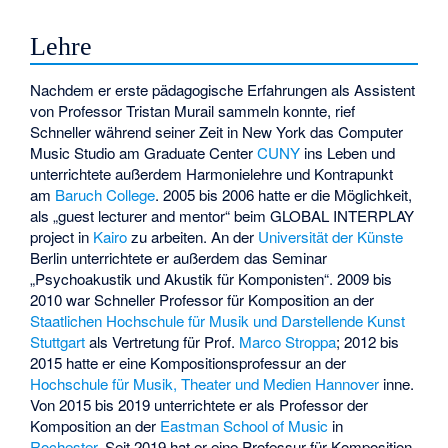
Lehre
Nachdem er erste pädagogische Erfahrungen als Assistent
von Professor Tristan Murail sammeln konnte, rief
Schneller während seiner Zeit in New York das Computer
Music Studio am Graduate Center
CUNY
ins Leben und
unterrichtete außerdem Harmonielehre und Kontrapunkt
am
Baruch College
. 2005 bis 2006 hatte er die Möglichkeit,
als „guest lecturer and mentor“ beim GLOBAL INTERPLAY
project in
Kairo
zu arbeiten. An der
Universität der Künste
Berlin unterrichtete er außerdem das Seminar
„Psychoakustik und Akustik für Komponisten“. 2009 bis
2010 war Schneller Professor für Komposition an der
Staatlichen Hochschule für Musik und Darstellende Kunst
Stuttgart
als Vertretung für Prof.
Marco Stroppa
; 2012 bis
2015 hatte er eine Kompositionsprofessur an der
Hochschule für Musik, Theater und Medien Hannover
inne.
Von 2015 bis 2019 unterrichtete er als Professor der
Komposition an der
Eastman School of Music
in
Rochester
. Seit 2019 hat er eine Professur für Komposition