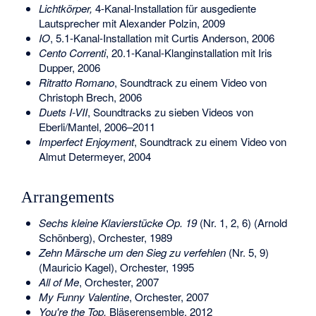
Lichtkörper,
4-Kanal-Installation für ausgediente
Lautsprecher mit Alexander Polzin, 2009
IO
, 5.1-Kanal-Installation mit Curtis Anderson, 2006
Cento Correnti
, 20.1-Kanal-Klanginstallation mit Iris
Dupper, 2006
Ritratto Romano
, Soundtrack zu einem Video von
Christoph Brech, 2006
Duets I-VII
, Soundtracks zu sieben Videos von
Eberli/Mantel, 2006–2011
Imperfect Enjoyment
, Soundtrack zu einem Video von
Almut Determeyer, 2004
Arrangements
Sechs kleine Klavierstücke
Op. 19
(Nr. 1, 2, 6) (Arnold
Schönberg), Orchester, 1989
Zehn Märsche um den Sieg zu verfehlen
(Nr. 5, 9)
(Mauricio Kagel), Orchester, 1995
All of Me
, Orchester, 2007
My Funny Valentine
, Orchester, 2007
You're the Top,
Bläserensemble, 2012