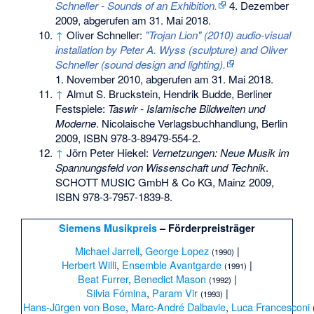
Schneller - Sounds of an Exhibition.
4. Dezember
2009,
abgerufen am 31. Mai 2018
.
↑
Oliver Schneller:
"Trojan Lion" (2010) audio-visual
installation by Peter A. Wyss (sculpture) and Oliver
Schneller (sound design and lighting).
1. November 2010,
abgerufen am 31. Mai 2018
.
↑
Almut S. Bruckstein, Hendrik Budde, Berliner
Festspiele:
Taswir - Islamische Bildwelten und
Moderne
. Nicolaische Verlagsbuchhandlung, Berlin
2009,
ISBN 978-3-89479-554-2
.
↑
Jörn Peter Hiekel:
Vernetzungen: Neue Musik im
Spannungsfeld von Wissenschaft und Technik
.
SCHOTT MUSIC GmbH & Co KG, Mainz 2009,
ISBN 978-3-7957-1839-8
.
Siemens Musikpreis
– Förderpreisträger
Michael Jarrell
,
George Lopez
|
(1990)
Herbert Willi
,
Ensemble Avantgarde
|
(1991)
Beat Furrer
,
Benedict Mason
|
(1992)
Silvia Fómina
,
Param Vir
|
(1993)
Hans-Jürgen von Bose
,
Marc-André Dalbavie
,
Luca Francesconi