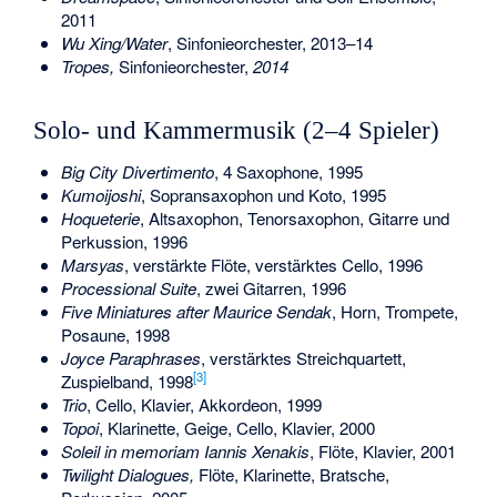
2011
Wu Xing/Water
, Sinfonieorchester, 2013–14
Tropes,
Sinfonieorchester,
2014
Solo- und Kammermusik (2–4 Spieler)
Big City Divertimento
, 4 Saxophone, 1995
Kumoijoshi
, Sopransaxophon und Koto, 1995
Hoqueterie
, Altsaxophon, Tenorsaxophon, Gitarre und
Perkussion, 1996
Marsyas
, verstärkte Flöte, verstärktes Cello, 1996
Processional Suite
, zwei Gitarren, 1996
Five Miniatures after Maurice Sendak
, Horn, Trompete,
Posaune, 1998
Joyce Paraphrases
, verstärktes Streichquartett,
[
3
]
Zuspielband, 1998
Trio
, Cello, Klavier, Akkordeon, 1999
Topoi
, Klarinette, Geige, Cello, Klavier, 2000
Soleil in memoriam Iannis Xenakis
, Flöte, Klavier, 2001
Twilight Dialogues,
Flöte, Klarinette, Bratsche,