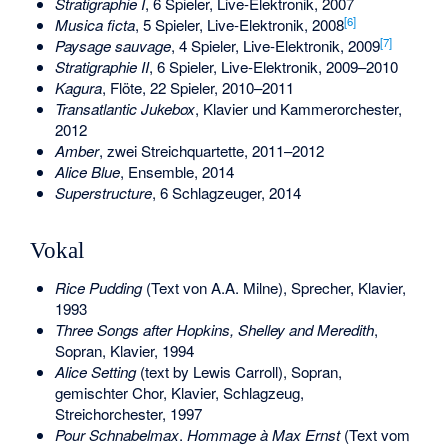
Stratigraphie I
, 6 Spieler, Live-Elektronik, 2007
[
6
]
Musica ficta
, 5 Spieler, Live-Elektronik, 2008
[
7
]
Paysage sauvage
, 4 Spieler, Live-Elektronik, 2009
Stratigraphie II
, 6 Spieler, Live-Elektronik, 2009–2010
Kagura
, Flöte, 22 Spieler, 2010–2011
Transatlantic Jukebox
, Klavier und Kammerorchester,
2012
Amber
, zwei Streichquartette, 2011–2012
Alice Blue
, Ensemble, 2014
Superstructure
, 6 Schlagzeuger, 2014
Vokal
Rice Pudding
(Text von A.A. Milne), Sprecher, Klavier,
1993
Three Songs after Hopkins, Shelley and Meredith
,
Sopran, Klavier, 1994
Alice Setting
(text by Lewis Carroll), Sopran,
gemischter Chor, Klavier, Schlagzeug,
Streichorchester, 1997
Pour Schnabelmax
.
Hommage à Max Ernst
(Text vom