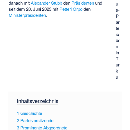
danach mit
Alexander Stubb
den
Präsidenten
und
u
seit dem 20. Juni 2023 mit
Petteri Orpo
den
s-
Ministerpräsidenten
.
P
ar
te
ib
ür
o
in
T
ur
k
u
Inhaltsverzeichnis
1
Geschichte
2
Parteivorsitzende
3
Prominente Abgeordnete