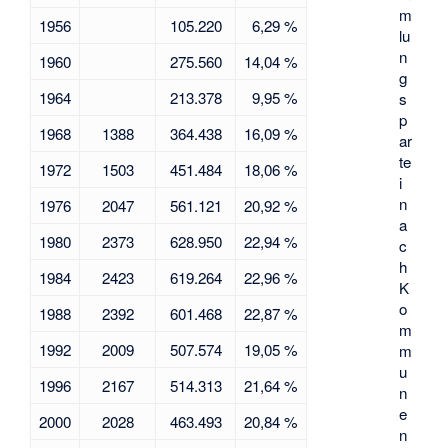
m
1956
105.220
6,29 %
lu
n
1960
275.560
14,04 %
g
1964
213.378
9,95 %
s
p
1968
1388
364.438
16,09 %
ar
te
1972
1503
451.484
18,06 %
i
n
1976
2047
561.121
20,92 %
a
1980
2373
628.950
22,94 %
c
h
1984
2423
619.264
22,96 %
K
o
1988
2392
601.468
22,87 %
m
1992
2009
507.574
19,05 %
m
u
1996
2167
514.313
21,64 %
n
e
2000
2028
463.493
20,84 %
n