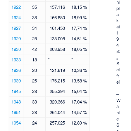
hl
1922
35
157.116
18,15 %
pl
a
1924
38
166.880
18,99 %
k
at
1927
34
161.450
17,74 %
1
1929
28
138.008
14,51 %
9
4
1930
42
203.958
18,05 %
8:
„
1933
18
*
*
S
ei
1936
20
121.619
10,36 %
fr
1939
25
176.215
13,58 %
ei
!
1945
28
255.394
15,04 %
–
W
1948
33
320.366
17,04 %
ä
1951
28
264.044
14,57 %
hl
e
1954
24
257.025
12,80 %
S
a