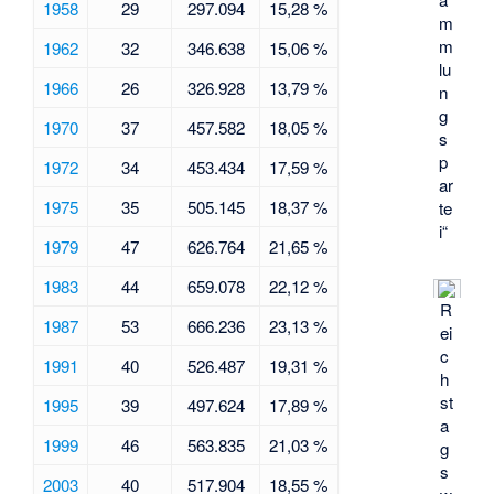
1958
29
297.094
15,28 %
m
m
1962
32
346.638
15,06 %
lu
1966
26
326.928
13,79 %
n
g
1970
37
457.582
18,05 %
s
p
1972
34
453.434
17,59 %
ar
1975
35
505.145
18,37 %
te
i“
1979
47
626.764
21,65 %
1983
44
659.078
22,12 %
R
1987
53
666.236
23,13 %
ei
c
1991
40
526.487
19,31 %
h
st
1995
39
497.624
17,89 %
a
1999
46
563.835
21,03 %
g
s
2003
40
517.904
18,55 %