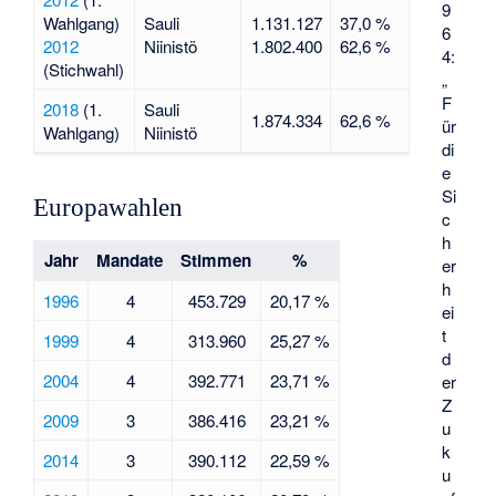
9
Wahlgang)
Sauli
1.131.127
37,0 %
6
2012
Niinistö
1.802.400
62,6 %
4:
(Stichwahl)
„
F
2018
(1.
Sauli
1.874.334
62,6 %
ür
Wahlgang)
Niinistö
di
e
Si
Europawahlen
c
h
Jahr
Mandate
Stimmen
%
er
h
1996
4
453.729
20,17 %
ei
t
1999
4
313.960
25,27 %
d
2004
4
392.771
23,71 %
er
Z
2009
3
386.416
23,21 %
u
k
2014
3
390.112
22,59 %
u