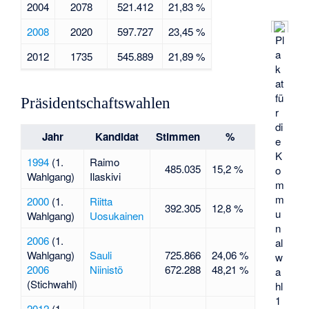
2004
2078
521.412
21,83 %
2008
2020
597.727
23,45 %
Pl
a
2012
1735
545.889
21,89 %
k
at
fü
Präsidentschaftswahlen
r
di
Jahr
Kandidat
Stimmen
%
e
K
1994
(1.
Raimo
485.035
15,2 %
o
Wahlgang)
Ilaskivi
m
m
2000
(1.
Riitta
392.305
12,8 %
u
Wahlgang)
Uosukainen
n
2006
(1.
al
Wahlgang)
Sauli
725.866
24,06 %
w
2006
Niinistö
672.288
48,21 %
a
(Stichwahl)
hl
1
2012
(1.