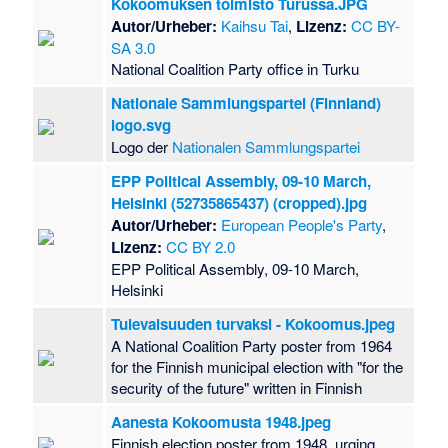
Kokoomuksen toimisto Turussa.JPG
Autor/Urheber:
Kaihsu Tai
,
Lizenz:
CC BY-
SA 3.0
National Coalition Party office in Turku
Nationale Sammlungspartei (Finnland)
logo.svg
Logo der
Nationalen Sammlungspartei
EPP Political Assembly, 09-10 March,
Helsinki (52735865437) (cropped).jpg
Autor/Urheber:
European People's Party
,
Lizenz:
CC BY 2.0
EPP Political Assembly, 09-10 March,
Helsinki
Tulevaisuuden turvaksi - Kokoomus.jpeg
A National Coalition Party poster from 1964
for the Finnish municipal election with "for the
security of the future" written in Finnish
Aanesta Kokoomusta 1948.jpeg
Finnish election poster from 1948, urging