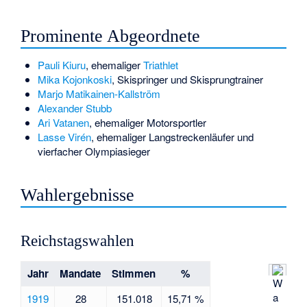
Prominente Abgeordnete
Pauli Kiuru
, ehemaliger
Triathlet
Mika Kojonkoski
, Skispringer und Skisprungtrainer
Marjo Matikainen-Kallström
Alexander Stubb
Ari Vatanen
, ehemaliger Motorsportler
Lasse Virén
, ehemaliger Langstreckenläufer und
vierfacher Olympiasieger
Wahlergebnisse
Reichstagswahlen
Jahr
Mandate
Stimmen
%
W
a
1919
28
151.018
15,71 %