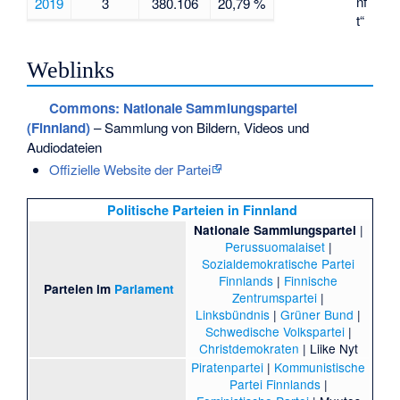
nf
2019
3
380.106
20,79 %
t“
Weblinks
Commons
: Nationale Sammlungspartei
(Finnland)
– Sammlung von Bildern, Videos und
Audiodateien
Offizielle Website der Partei
Politische Parteien in Finnland
|
Nationale Sammlungspartei
Perussuomalaiset
|
Sozialdemokratische Partei
Finnlands
|
Finnische
Parteien im
Parlament
Zentrumspartei
|
Linksbündnis
|
Grüner Bund
|
Schwedische Volkspartei
|
Christdemokraten
|
Liike Nyt
Piratenpartei
|
Kommunistische
Partei Finnlands
|