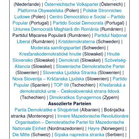
(Niederlande) |
Österreichische Volkspartei
(Österreich) |
Platforma Obywatelska
(Polen) |
Polskie Stronnictwo
Ludowe
(Polen) |
Centro Democrático e Social – Partido
Popular
(Portugal) |
Partido Social Democrata
(Portugal) |
Uniunea Democrată Maghiară din România
(Rumänien) |
Partidul Mișcarea Populară
(Rumänien) |
Partidul Național
Liberal
(Rumänien) |
Kristdemokraterna
(Schweden) |
Moderata samlingspartiet
(Schweden) |
Kresťanskodemokratické hnutie
(Slowakei) |
Hnutie
Slovensko
(Slowakei) |
Demokrati
(Slowakei) |
Szövetség-
Aliancia
(Slowakei) |
Slowenische Demokratische Partei
(Slowenien) |
Slovenska Ljudska Stranka
(Slowenien) |
Nova Slovenija – Krščanska Ljudska
(Slowenien) |
Partido
Popular
(Spanien) |
TOP 09
(Tschechien) |
Křesťanská a
demokratická unie – Československá strana lidová
(Tschechien) |
Dimokratikos Synagermos
(Zypern)
Assoziierte Parteien
Partia Demokratike e Shqipërisë
(Albanien) |
Bošnjačka
stranka
(Montenegro) |
Innere Mazedonische Revolutionäre
Organisation – Demokratische Partei für Mazedonische
Nationale Einheit
(Nordmazedonien) |
Høyre
(Norwegen) |
Die Mitte
(Schweiz) |
Srpska napredna stranka
(Serbien) |