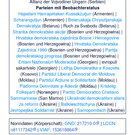
Allianz der Vojvodiner Ungarn
(Serbien)
Parteien mit Beobachterstatus
Hajastani Hanrapetakan Kussakzutjun
(Armenien) |
Scharangutjun
(Armenien) |
Belaruskaja Chryszijanskaja
Demakratyja
(Belarus) |
Ruch za Svabodu
(Belarus) |
Stranka demokratske akcije
(Bosnien und Herzegowina) |
Hrvatska demokratska zajednica Bosne i Hercegovine
(Bosnien und Herzegowina) |
Hrvatska Demokratska
Zajednica 1990
(Bosnien und Herzegowina) |
Partija
demokratskog progresa
(Bosnien und Herzegowina) |
Ertiani Nazionaluri Modsraoba
(Georgien) |
evropuli
sakartvelo
(Georgien) |
Lidhja Demokratike e Kosovës
(Kosovo) |
Partidul Liberal Democrat din Moldova
(Moldau) |
Partidul Acțiune și Solidaritate
(Moldau) |
Platforma Demnitate și Adevăr
(Moldau) |
Kristelig
Folkeparti
(Norwegen) |
Partito Democratico Cristiano
Sammarinese
(San Marino) |
Ukraiinski demokratitxni alians
za reformi
(Ukraine) |
Batkiwschtschyna
(Ukraine) |
Jevropejśka Solidarnist
(Ukraine) |
Samopomitsch
(Ukraine)
Normdaten (Körperschaft):
GND
:
217210-0
|
LCCN
:
n81117342
|
VIAF
:
153618864