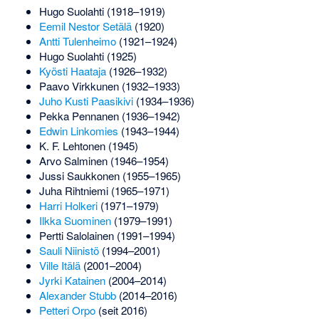
Hugo Suolahti
(1918–1919)
Eemil Nestor Setälä
(1920)
Antti Tulenheimo
(1921–1924)
Hugo Suolahti
(1925)
Kyösti Haataja
(1926–1932)
Paavo Virkkunen
(1932–1933)
Juho Kusti Paasikivi
(1934–1936)
Pekka Pennanen
(1936–1942)
Edwin Linkomies
(1943–1944)
K. F. Lehtonen
(1945)
Arvo Salminen
(1946–1954)
Jussi Saukkonen
(1955–1965)
Juha Rihtniemi
(1965–1971)
Harri Holkeri
(1971–1979)
Ilkka Suominen
(1979–1991)
Pertti Salolainen
(1991–1994)
Sauli Niinistö
(1994–2001)
Ville Itälä
(2001–2004)
Jyrki Katainen
(2004–2014)
Alexander Stubb
(2014–2016)
Petteri Orpo
(seit 2016)