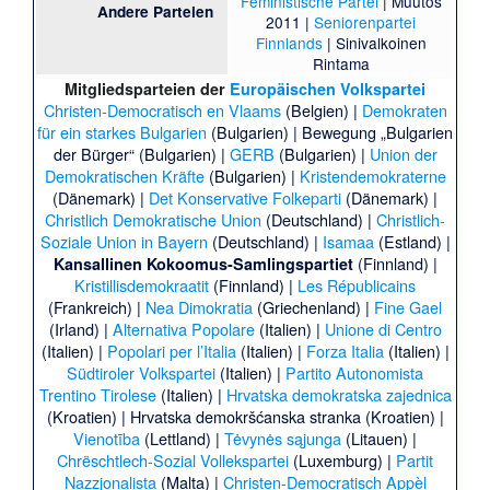
Feministische Partei
|
Muutos
Andere Parteien
2011
|
Seniorenpartei
Finnlands
|
Sinivalkoinen
Rintama
Mitgliedsparteien der
Europäischen Volkspartei
Christen-Democratisch en Vlaams
(Belgien) |
Demokraten
für ein starkes Bulgarien
(Bulgarien) |
Bewegung „Bulgarien
der Bürger“
(Bulgarien) |
GERB
(Bulgarien) |
Union der
Demokratischen Kräfte
(Bulgarien) |
Kristendemokraterne
(Dänemark) |
Det Konservative Folkeparti
(Dänemark) |
Christlich Demokratische Union
(Deutschland) |
Christlich-
Soziale Union in Bayern
(Deutschland) |
Isamaa
(Estland) |
(Finnland) |
Kansallinen Kokoomus-Samlingspartiet
Kristillisdemokraatit
(Finnland) |
Les Républicains
(Frankreich) |
Nea Dimokratia
(Griechenland) |
Fine Gael
(Irland) |
Alternativa Popolare
(Italien) |
Unione di Centro
(Italien) |
Popolari per l’Italia
(Italien) |
Forza Italia
(Italien) |
Südtiroler Volkspartei
(Italien) |
Partito Autonomista
Trentino Tirolese
(Italien) |
Hrvatska demokratska zajednica
(Kroatien) |
Hrvatska demokršćanska stranka
(Kroatien) |
Vienotība
(Lettland) |
Tėvynės sąjunga
(Litauen) |
Chrëschtlech-Sozial Vollekspartei
(Luxemburg) |
Partit
Nazzjonalista
(Malta) |
Christen-Democratisch Appèl