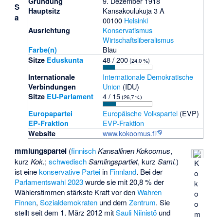
9. Dezember 1918
Gründung
S
Kansakoulukuja 3 A
Hauptsitz
a
00100
Helsinki
Konservatismus
Ausrichtung
Wirtschaftsliberalismus
Blau
Farbe(n)
48 / 200
Sitze
Eduskunta
(24,0 %)
Internationale Demokratische
Internationale
Union
(IDU)
Verbindungen
4 / 15
Sitze
EU-Parlament
(26,7 %)
Europäische Volkspartei
(EVP)
Europapartei
EVP-Fraktion
EP-Fraktion
www.kokoomus.fi
Website
mmlungspartei
(
finnisch
Kansallinen Kokoomus
,
kurz
Kok.
;
schwedisch
Samlingspartiet
, kurz
Saml.
)
K
ist eine
konservative
Partei
in
Finnland
. Bei der
o
Parlamentswahl 2023
wurde sie mit 20,8 % der
k
Wählerstimmen stärkste Kraft vor den
Wahren
o
Finnen
,
Sozialdemokraten
und dem
Zentrum
. Sie
o
stellt seit dem 1. März 2012 mit
Sauli Niinistö
und
m