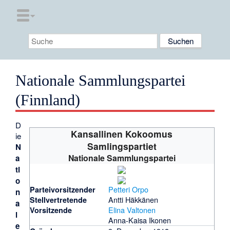
Nationale Sammlungspartei
(Finnland)
D
Kansallinen Kokoomus
ie
Samlingspartiet
N
Nationale Sammlungspartei
a
ti
o
Petteri Orpo
Partei­vorsitzender
n
Antti Häkkänen
Stellvertretende
a
Elina Valtonen
Vorsitzende
l
Anna-Kaisa Ikonen
e