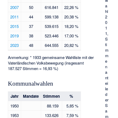
w
a
2007
50
616.841
22,26 %
hl
2011
44
599.138
20,38 %
2
0
2015
37
539.615
18,20 %
1
1,
2019
38
523.446
17,00 %
S
ti
2023
48
644.555
20,82 %
m
m
Anmerkung: * 1933 gemeinsame Wahlliste mit der
e
Vaterländischen Volksbewegung
(insgesamt
n
187.527 Stimmen = 16,93 %)
a
nt
ei
Kommunalwahlen
le
d
Jahr
Mandate
Stimmen
%
er
S
1950
88.159
5,85 %
a
1953
133.626
7,59 %
m