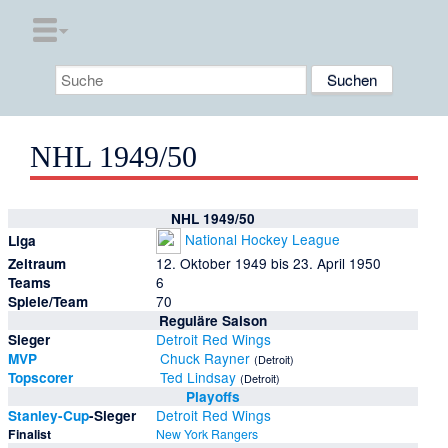
NHL 1949/50
NHL 1949/50
National Hockey League
Liga
12. Oktober 1949 bis 23. April 1950
Zeitraum
6
Teams
70
Spiele/Team
Reguläre Saison
Detroit Red Wings
Sieger
Chuck Rayner
MVP
(Detroit)
Ted Lindsay
Topscorer
(Detroit)
Playoffs
Detroit Red Wings
Stanley-Cup
-Sieger
Finalist
New York Rangers