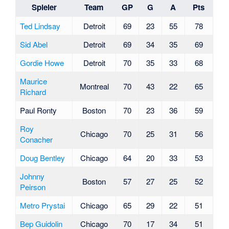
Spieler
Team
GP
G
A
Pts
Ted Lindsay
Detroit
69
23
55
78
Sid Abel
Detroit
69
34
35
69
Gordie Howe
Detroit
70
35
33
68
Maurice
Montreal
70
43
22
65
Richard
Paul Ronty
Boston
70
23
36
59
Roy
Chicago
70
25
31
56
Conacher
Doug Bentley
Chicago
64
20
33
53
Johnny
Boston
57
27
25
52
Peirson
Metro Prystai
Chicago
65
29
22
51
Bep Guidolin
Chicago
70
17
34
51