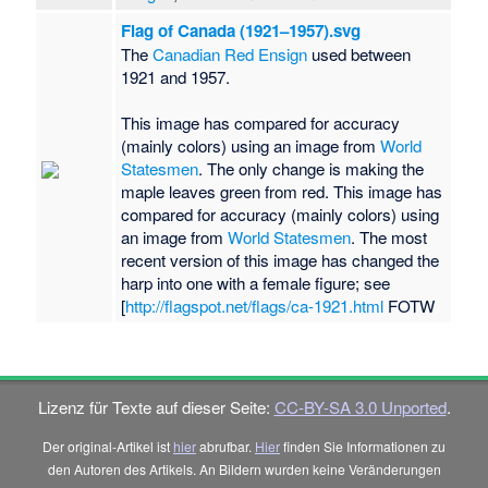
Flag of Canada (1921–1957).svg
The
Canadian Red Ensign
used between
1921 and 1957.
This image has compared for accuracy
(mainly colors) using an image from
World
Statesmen
. The only change is making the
maple leaves green from red. This image has
compared for accuracy (mainly colors) using
an image from
World Statesmen
. The most
recent version of this image has changed the
harp into one with a female figure; see
[
http://flagspot.net/flags/ca-1921.html
FOTW
Lizenz für Texte auf dieser Seite:
CC-BY-SA 3.0 Unported
.
Der original-Artikel ist
hier
abrufbar.
Hier
finden Sie Informationen zu
den Autoren des Artikels. An Bildern wurden keine Veränderungen