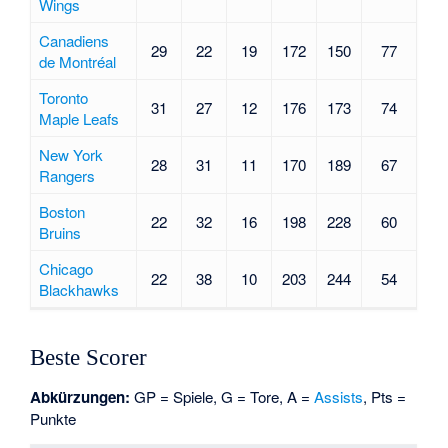
Wings
Canadiens
29
22
19
172
150
77
de Montréal
Toronto
31
27
12
176
173
74
Maple Leafs
New York
28
31
11
170
189
67
Rangers
Boston
22
32
16
198
228
60
Bruins
Chicago
22
38
10
203
244
54
Blackhawks
Beste Scorer
Abkürzungen:
GP = Spiele, G = Tore, A =
Assists
, Pts =
Punkte