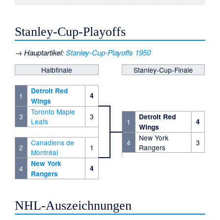
Stanley-Cup-Playoffs
→
Hauptartikel
:
Stanley-Cup-Playoffs 1950
Halbfinale
Stanley-Cup-Finale
Detroit Red
1
4
Wings
Toronto Maple
3
3
Detroit Red
Leafs
1
4
Wings
New York
Canadiens de
4
3
2
1
Rangers
Montréal
New York
4
4
Rangers
NHL-Auszeichnungen