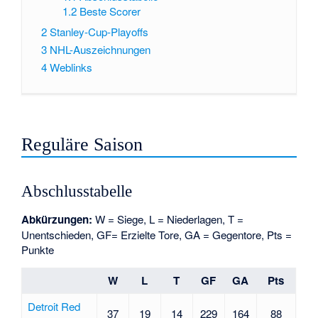
1.2
Beste Scorer
2
Stanley-Cup-Playoffs
3
NHL-Auszeichnungen
4
Weblinks
Reguläre Saison
Abschlusstabelle
Abkürzungen:
W = Siege, L = Niederlagen, T =
Unentschieden, GF= Erzielte Tore, GA = Gegentore, Pts =
Punkte
W
L
T
GF
GA
Pts
Detroit Red
37
19
14
229
164
88