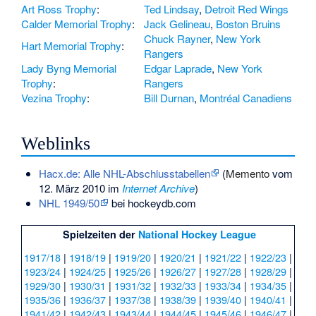
Art Ross Trophy
:
Ted Lindsay
,
Detroit Red Wings
Calder Memorial Trophy
:
Jack Gelineau
,
Boston Bruins
Chuck Rayner
,
New York
Hart Memorial Trophy
:
Rangers
Lady Byng Memorial
Edgar Laprade
,
New York
Trophy
:
Rangers
Vezina Trophy
:
Bill Durnan
,
Montréal Canadiens
Weblinks
Hacx.de: Alle NHL-Abschlusstabellen
(
Memento
vom
12. März 2010 im
Internet Archive
)
NHL 1949/50
bei hockeydb.com
Spielzeiten der
National Hockey League
1917/18
|
1918/19
|
1919/20
|
1920/21
|
1921/22
|
1922/23
|
1923/24
|
1924/25
|
1925/26
|
1926/27
|
1927/28
|
1928/29
|
1929/30
|
1930/31
|
1931/32
|
1932/33
|
1933/34
|
1934/35
|
1935/36
|
1936/37
|
1937/38
|
1938/39
|
1939/40
|
1940/41
|
1941/42
|
1942/43
|
1943/44
|
1944/45
|
1945/46
|
1946/47
|