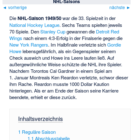
NHL-Saisons
◄ vorherige
nächste ►
Die
NHL-Saison 1949/50
war die 33. Spielzeit in der
National Hockey League
. Sechs Teams spielten jeweils
70 Spiele. Den
Stanley Cup
gewannen die
Detroit Red
Wings
nach einem 4:3-Erfolg in der Finalserie gegen die
New York Rangers
. Im Halbfinale verletzte sich
Gordie
Howe
lebensgefährlich, als ein Gegenspieler seinem
Check auswich und Howe ins Leere laufen ließ. Auf
außergewöhnliche Weise schützte die NHL ihre Spieler.
Nachdem Torontos Cal Gardner in einem Spiel am
1. Januar Montreals Ken Reardon verletzte, schwor dieser
ihm Rache. Reardon musste 1000 Dollar Kaution
hinterlegen. Als er am Ende der Saison seine Karriere
beendete, erhielt er diese zurück.
Inhaltsverzeichnis
1
Reguläre Saison
1.1
Abschlusstabelle