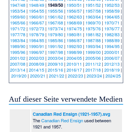
1947/48
|
1948/49
|
|
1950/51
|
1951/52
|
1952/53
|
1949/50
1953/54
|
1954/55
|
1955/56
|
1956/57
|
1957/58
|
1958/59
|
1959/60
|
1960/61
|
1961/62
|
1962/63
|
1963/64
|
1964/65
|
1965/66
|
1966/67
|
1967/68
|
1968/69
|
1969/70
|
1970/71
|
1971/72
|
1972/73
|
1973/74
|
1974/75
|
1975/76
|
1976/77
|
1977/78
|
1978/79
|
1979/80
|
1980/81
|
1981/82
|
1982/83
|
1983/84
|
1984/85
|
1985/86
|
1986/87
|
1987/88
|
1988/89
|
1989/90
|
1990/91
|
1991/92
|
1992/93
|
1993/94
|
1994/95
|
1995/96
|
1996/97
|
1997/98
|
1998/99
|
1999/00
|
2000/01
|
2001/02
|
2002/03
|
2003/04
|
2004/05
|
2005/06
|
2006/07
|
2007/08
|
2008/09
|
2009/10
|
2010/11
|
2011/12
|
2012/13
|
2013/14
|
2014/15
|
2015/16
|
2016/17
|
2017/18
|
2018/19
|
2019/20
|
2020/21
|
2021/22
|
2022/23
|
2023/24
|
2024/25
Auf dieser Seite verwendete Medien
Canadian Red Ensign (1921-1957).svg
The
Canadian Red Ensign
used between
1921 and 1957.