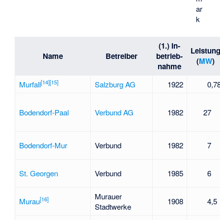
ar
k
(1.) In­
Leistun
Name
Betreiber
betrieb­
(
MW
)
nahme
[
14
]
[
15
]
Murfall
Salzburg AG
1922
0,7
Bodendorf-Paal
Verbund AG
1982
27
Bodendorf-Mur
Verbund
1982
7
St. Georgen
Verbund
1985
6
Murauer
[
16
]
Murau
1908
4,5
Stadtwerke