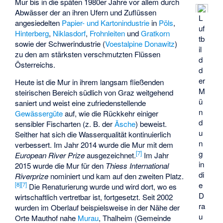
Mur bis in die späten 1980er Jahre vor allem durch
Abwässer der an ihren Ufern und Zuflüssen
L
angesiedelten
Papier- und Kartonindustrie
in
Pöls
,
uf
Hinterberg
,
Niklasdorf
,
Frohnleiten
und
Gratkorn
tb
sowie der Schwerindustrie (
Voestalpine
Donawitz
)
il
zu den am stärksten verschmutzten Flüssen
d
Österreichs.
d
er
Heute ist die Mur in ihrem langsam fließenden
M
steirischen Bereich südlich von Graz weitgehend
ü
saniert und weist eine zufriedenstellende
n
Gewässergüte
auf, wie die Rückkehr einiger
d
sensibler Fischarten (z. B. der
Äsche
) beweist.
u
Seither hat sich die Wasserqualität kontinuierlich
n
verbessert. Im Jahr 2014 wurde die Mur mit dem
g
[
7
]
European River Prize
ausgezeichnet.
Im Jahr
in
2015 wurde die Mur für den
Thiess International
di
Riverprize
nominiert und kam auf den zweiten Platz.
e
[
8
]
[
7
]
Die Renaturierung wurde und wird dort, wo es
D
wirtschaftlich vertretbar ist, fortgesetzt. Seit 2002
ra
wurden im Oberlauf beispielsweise in der Nähe der
u
Orte Mauthof nahe
Murau
,
Thalheim (Gemeinde