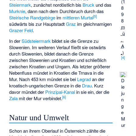
(
1
Steiermark
, zunächst nordöstlich bis
Bruck
und das
8
Murknie
, dann nach dem Durchbruch durch das
9
[
5
]
Steirische Randgebirge
im
mittleren Murtal
8
südwärts bis zur Hauptstadt
Graz
im gleichnamigen
m
Grazer Feld
.
ü
.
In der
Südsteiermark
bildet sie die Grenze zu
A
Slowenien. Im weiteren Verlauf fließt sie ostwärts
.
)
durch Slowenien, bildet danach die Grenze
[
4
]
zwischen Slowenien und Kroatien und schließlich
zwischen Kroatien und Ungarn. Als letzter größerer
Nebenfluss mündet in Kroatien die
Trnava
in die
Mur. Nach 453 km mündet sie bei
Legrad
an der
D
kroatisch-ungarischen Grenze in die
Drau
. Kurz
ie
davor mündet der
Prinzipal-Kanal
in sie ein, der die
ju
[
6
]
Zala
mit der Mur verbindet.
n
g
e
Natur und Umwelt
M
ur
Schon an ihrem Oberlauf in Österreich zählte die