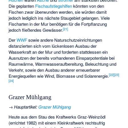
Die geplanten
Fischaufstiegshilfen
könnten von den
Fischen zwar überwunden werden, sie würden damit
jedoch lediglich ins nächste Staugebiet gelangen. Viele
Fischarten in der Mur benötigen für die Fortpflanzung
[
21
]
jedoch fließendes Gewässer.
Der
WWF
sowie andere Naturschutzeinrichtungen
distanzierten sich vom lückenlosen Ausbau der
Wasserkraft an der Mur und forderten stattdessen ein
Ausnutzen der bereits vorhandenen Einsparpotentiale bei
Raumwärme, Warmwasseraufbereitung, Beleuchtung und
Verkehr, sowie den Ausbau anderer erneuerbarer
[
22
]
[
23
]
Energiequellen wie Wind, Biomasse und Solarenergie.
[
24
]
Grazer Mühlgang
→
Hauptartikel
:
Grazer Mühlgang
Heute aus dem Stau des Kraftwerks Graz-Weinzödl
(errichtet 1982) mit einem Kleinkraftwerk rechtsufrig