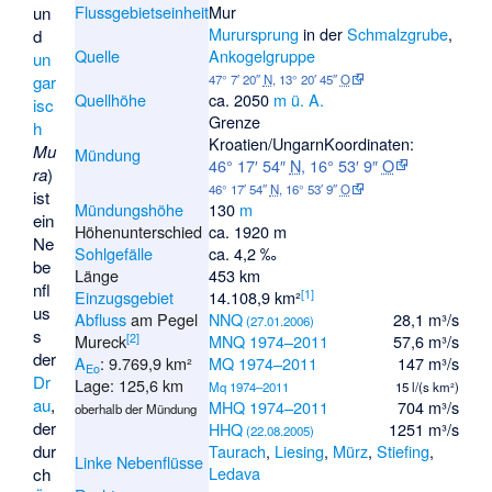
Flussgebietseinheit
Mur
un
Murursprung
in der
Schmalzgrube
,
d
Quelle
Ankogelgruppe
un
gar
47° 7′ 20″
N
,
13° 20′ 45″
O
Quellhöhe
ca.
2050
m ü. A.
isc
Grenze
h
Kroatien/Ungarn
Koordinaten:
Mu
Mündung
46° 17′ 54″
N
,
16° 53′ 9″
O
ra
)
46° 17′ 54″
N
,
16° 53′ 9″
O
ist
Mündungshöhe
130
m
ein
Höhenunterschied
ca. 1920 m
Ne
Sohlgefälle
ca. 4,2 ‰
be
Länge
453 km
nfl
[
1
]
Einzugsgebiet
14.108,9 km²
us
Abfluss
am Pegel
NNQ
28,1 m³/s
(27.01.2006)
s
[
2
]
Mureck
MNQ 1974–2011
57,6 m³/s
der
A
: 9.769,9 km²
MQ 1974–2011
147 m³/s
Eo
Dr
Lage: 125,6 km
Mq 1974–2011
15 l/(s km²)
au
,
MHQ 1974–2011
704 m³/s
oberhalb der Mündung
der
HHQ
1251 m³/s
(22.08.2005)
dur
Taurach
,
Liesing
,
Mürz
,
Stiefing
,
Linke Nebenflüsse
Ledava
ch