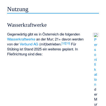
Nutzung
Wasserkraftwerke
Gegenwärtig gibt es in Österreich die folgenden
Wasserkraftwerke
an der Mur; 21+ davon werden
P
[
12
]
[
13
]
von der
Verbund AG
(mit)betrieben.
Für
er
Stübing ist Stand 2025 ein weiteres geplant. In
s
Fließrichtung sind dies:
o
ni
fi
k
at
io
n
d
er
M
ur