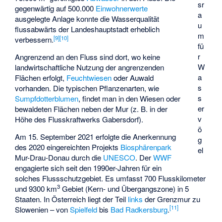
sr
gegenwärtig auf 500.000
Einwohnerwerte
a
ausgelegte Anlage konnte die Wasserqualität
u
flussabwärts der Landeshauptstadt erheblich
m
[
9
]
[
10
]
verbessern.
fü
r
Angrenzend an den Fluss sind dort, wo keine
W
landwirtschaftliche Nutzung der angrenzenden
a
Flächen erfolgt,
Feuchtwiesen
oder Auwald
s
vorhanden. Die typischen Pflanzenarten, wie
s
Sumpfdotterblumen
, findet man in den Wiesen oder
er
bewaldeten Flächen neben der Mur (z. B. in der
v
Höhe des Flusskraftwerks Gabersdorf).
ö
Am 15. September 2021 erfolgte die Anerkennung
g
des 2020 eingereichten Projekts
Biosphärenpark
el
Mur-Drau-Donau
durch die
UNESCO
. Der
WWF
engagierte sich seit den 1990er-Jahren für ein
solches Flussschutzgebiet. Es umfasst 700 Flusskilometer
3
und 9300 km
Gebiet (Kern- und Übergangszone) in 5
Staaten. In Österreich liegt der Teil
links
der Grenzmur zu
[
11
]
Slowenien – von
Spielfeld
bis
Bad Radkersburg
.