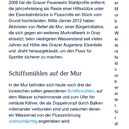
2008 hat die Grazer Feuerwehr Stahlprofile entfernt,
er
die jahrzehntelang als Reste einer Hilfsstütze unter
M
der Eisenbahnbrücke in Flussmitte ein Stück vom
ur
Grund hochstanden. Mitte Jänner 2012 haben
b
Aktivisten von
Rettet die Mur
, einer Bürgerinitiative,
ei
die sich gegen ein weiteres Murkraftwerk in Graz
W
einsetzt, beim niedrigsten Wasserstand seit vielen
ei
Jahren auf Höhe des Grazer
Augartens
Eisenteile
te
und -draht herausgeklaubt, um den Fluss für
rs
Sportler sicherer zu machen.
fe
ld
v
Schiffsmühlen auf der Mur
or
b
In der Mur befinden sich heute noch drei der
er
inzwischen selten gewordenen
Schiffsmühlen
, auf
ei
dem Wasser schwimmende und zum Ufer hin
te
vertäute Kähne, die als Doppelrumpf durch Balken
t
miteinander verbunden sind und zwischen denen
fü
ein Wasserrad von der Flussströmung
r
unterschlächtig
angetrieben wird.
di