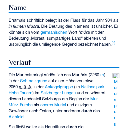
Name
Erstmals schriftlich belegt ist der Fluss für das Jahr 904 als
in flumen Muora
. Die Deutung des Namens ist unsicher. Er
könnte sich vom
germanischen
Wort
*mōra
mit der
Bedeutung „Morast, sumpfartiges Land“ ableiten und
[
3
]
ursprünglich die umliegende Gegend bezeichnet haben.
Verlauf
Die Mur entspringt südöstlich des Murtörls (
2260
m
)
in der
Schmalzgrube
auf einer Höhe von etwa
M
2050
m ü. A.
in der
Ankogelgruppe
(im
Nationalpark
ur
Hohe Tauern
) im
Salzburger
Lungau
und entwässert
ur
diesen Landesteil Salzburgs am Beginn der
Mur-
s
Mürz-Furche
als
oberes Murtal
und einzigem
pr
Gewässer nach Osten, unter anderem durch das
u
Aichfeld
.
n
g
Sie fließt weiter als Hauptfluss durch die