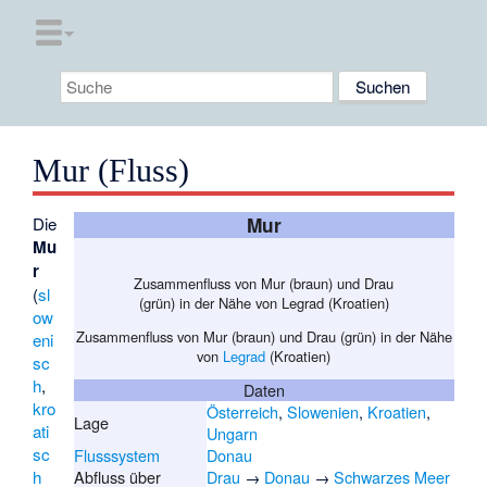
Mur (Fluss)
Die
Mur
Mu
r
Zusammenfluss von Mur (braun) und Drau
(
sl
(grün) in der Nähe von Legrad (Kroatien)
ow
Zusammenfluss von Mur (braun) und Drau (grün) in der Nähe
eni
von
Legrad
(Kroatien)
sc
h
,
Daten
kro
Österreich
,
Slowenien
,
Kroatien
,
Lage
ati
Ungarn
sc
Flusssystem
Donau
h
Abfluss über
Drau
→
Donau
→
Schwarzes Meer