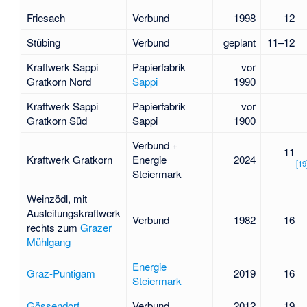
Friesach
Verbund
1998
12
Stübing
Verbund
geplant
11–12
Kraftwerk Sappi
Papierfabrik
vor
Gratkorn Nord
Sappi
1990
Kraftwerk Sappi
Papierfabrik
vor
Gratkorn Süd
Sappi
1900
Verbund +
11
Kraftwerk Gratkorn
Energie
2024
[
19
Steiermark
Weinzödl
, mit
Ausleitungskraftwerk
Verbund
1982
16
rechts zum
Grazer
Mühlgang
Energie
Graz-Puntigam
2019
16
Steiermark
Gössendorf
Verbund
2012
19