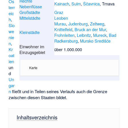
Rechte
Ös
Kainach
,
Sulm
,
Ščavnica
,
Trnava
Nebenflüsse
terr
Großstädte
Graz
eic
Mittelstädte
Leoben
h
,
Murau
,
Judenburg
,
Zeltweg
,
Slo
Knittelfeld
,
Bruck an der Mur
,
we
Kleinstädte
Frohnleiten
,
Leibnitz
,
Mureck
,
Bad
nie
Radkersburg
,
Mursko Središće
n
,
Einwohner im
Kr
über 1.000.000
Einzugsgebiet
oat
ien
un
Karte
d
Un
gar
n
fließt und in Teilen seines Verlaufs auch die Grenze
zwischen diesen Staaten bildet.
Inhaltsverzeichnis