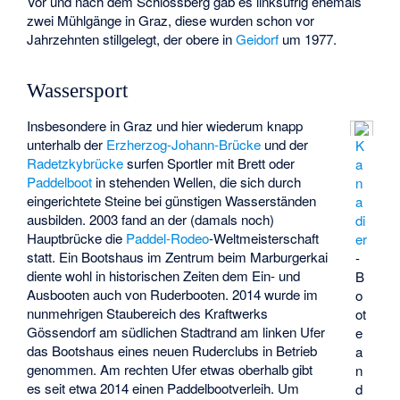
Vor und nach dem Schlossberg gab es linksufrig ehemals
zwei Mühlgänge in Graz, diese wurden schon vor
Jahrzehnten stillgelegt, der obere in
Geidorf
um 1977.
Wassersport
Insbesondere in Graz und hier wiederum knapp
unterhalb der
Erzherzog-Johann-Brücke
und der
K
Radetzkybrücke
surfen Sportler mit Brett oder
a
Paddelboot
in stehenden Wellen, die sich durch
n
eingerichtete Steine bei günstigen Wasserständen
a
ausbilden. 2003 fand an der (damals noch)
di
Hauptbrücke die
Paddel-Rodeo
-Weltmeisterschaft
er
statt. Ein Bootshaus im Zentrum beim Marburgerkai
-
diente wohl in historischen Zeiten dem Ein- und
B
Ausbooten auch von Ruderbooten. 2014 wurde im
o
nunmehrigen Staubereich des Kraftwerks
ot
Gössendorf am südlichen Stadtrand am linken Ufer
e
das Bootshaus eines neuen Ruderclubs in Betrieb
a
genommen. Am rechten Ufer etwas oberhalb gibt
n
es seit etwa 2014 einen Paddelbootverleih. Um
d