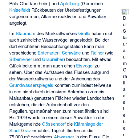
Pöls-Oberkurzheim)
und
Apfelberg
(Gemeinde
Knittelfeld
) Rückbauten der Uferbefestigungen
vorgenommen, Altarme reaktiviert und Auwälder
D
angelegt.
er
S
Im
Stauraum
des Murkraftwerkes
Gralla
haben sich
ta
auch zahlreiche Wasservögel angesiedelt. Bei der
ur
dort errichteten Beobachtungsstation kann man
a
verschiedene
Entenarten
,
Schwäne
und
Reiher
(wie
u
Silberreiher
und
Graureiher
) beobachten. Mit etwas
m
Glück bekommt man auch einen
Eisvogel
zu
G
sehen. Über das Aufstauen des Flusses aufgrund
ra
der Wasserkraftwerke und der Anhebung des
ll
Grundwasserspiegels
konnten zumindest teilweise
a
in den nicht durch intensiven Ackerbau (zumeist
al
Maisanbau) genutzten Flächen wieder Landschaften
s
entstehen, die der Aulandschaft vor den
L
Regulierungsmaßnahmen zumindest ähnlich sind.
e
Bis 1979 wurde in einem dieser Auwälder in der
b
Marktgemeinde
Gössendorf
die
Kläranlage der
e
Stadt Graz
errichtet. Täglich fließen an die
n
75.000 m³ gereinigtes
Abwasser
in den Fluss. Die