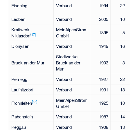
Fisching
Verbund
1994
22
Leoben
Verbund
2005
10
Kraftwerk
MeinAlpenStrom
1895
5
[
17
]
Niklasdorf
GmbH
Dionysen
Verbund
1949
16
Stadtwerke
Bruck an der Mur
Bruck an der
1903
3
Mur
Pernegg
Verbund
1927
22
Laufnitzdorf
Verbund
1931
18
MeinAlpenStrom
[
18
]
Frohnleiten
1925
10
GmbH
Rabenstein
Verbund
1987
14
Peggau
Verbund
1908
13