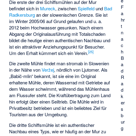
e
Die erste der drei Schiffsmühlen auf der Mur
F
befindet sich in
Mureck
, zwischen
Spielfeld
und
Bad
a
Radkersburg
an der slowenischen Grenze. Sie ist
hr
im Winter 2005/06 auf Grund gelaufen und u. a.
t
2012 beim Hochwasser gesunken. Nach einem
n
Abgang der Originalausführung mit Totalschaden
a
bildet die heutige einen authentischen Nachbau und
c
ist ein attraktiver Anziehungspunkt für Besucher.
h
[
25
]
Um den Erhalt kümmert sich ein Verein.
B
Die zweite Mühle findet man stromab in Slowenien
a
in der Nähe von
Veržej
, nördlich von Ljutomer. Als
d
„Babič-mlin“ bekannt, ist sie eine im Original
R
erhaltene Mühle, deren Wasserrad mit Getriebe auf
a
dem Wasser schwimmt, während das Mühlenhaus
d
am Flussufer steht. Die Kraftübertragung zum Land
k
hin erfolgt über einen Seiltrieb. Die Mühle wird in
er
Privatbesitz betrieben und ist ein beliebtes Ziel für
s
Touristen aus der Umgebung.
b
ur
Die dritte Schiffsmühle ist ein authentischer
g
Nachbau eines Typs, wie er häufig an der Mur zu