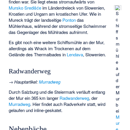
finden war. Sie liegt etwas stromaufwärts von
Mursko Središće
im Länderdreieck von Slowenien,
S
Kroatien und Ungarn am kroatischen Ufer. Wie in
c
Mureck trägt der landseitige
Ponton
das
hi
Mühlenhaus, während der stromseitige Schwimmer
ff
das Gegenlager des Mühlrades aufnimmt.
s
Es gibt noch eine weitere Schiffsmühle an der Mur,
m
allerdings als Wrack im Trockenen auf dem
ü
Gelände des Thermalbades in
Lendava
, Slowenien.
hl
e
a
Radwanderweg
uf
d
→
Hauptartikel
:
Murradweg
er
Durch Salzburg und die Steiermark verläuft entlang
M
der Mur ein 365 km langer
Radwanderweg
, der
ur
Murradweg
. Hier findet auch Radverkehr statt, wird
b
gelaufen und inline-geskatet.
ei
M
ur
Nebenbäche
e