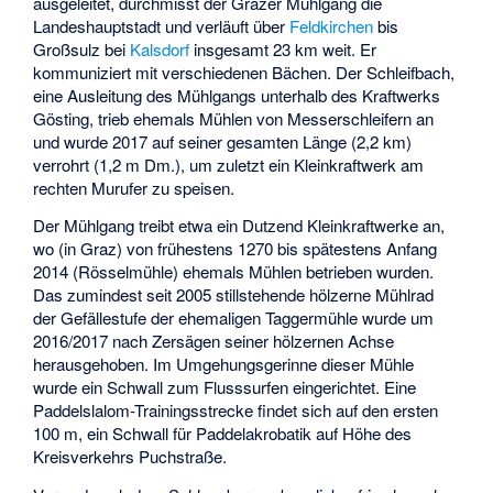
ausgeleitet, durchmisst der Grazer Mühlgang die
Landeshauptstadt und verläuft über
Feldkirchen
bis
Großsulz bei
Kalsdorf
insgesamt 23 km weit. Er
kommuniziert mit verschiedenen Bächen. Der Schleifbach,
eine Ausleitung des Mühlgangs unterhalb des
Kraftwerks
Gösting
, trieb ehemals Mühlen von Messerschleifern an
und wurde 2017 auf seiner gesamten Länge (2,2 km)
verrohrt (1,2 m Dm.), um zuletzt ein Kleinkraftwerk am
rechten Murufer zu speisen.
Der Mühlgang treibt etwa ein Dutzend Kleinkraftwerke an,
wo (in Graz) von frühestens 1270 bis spätestens Anfang
2014 (
Rösselmühle
) ehemals Mühlen betrieben wurden.
Das zumindest seit 2005 stillstehende hölzerne Mühlrad
der Gefällestufe der ehemaligen Taggermühle wurde um
2016/2017 nach Zersägen seiner hölzernen Achse
herausgehoben. Im Umgehungsgerinne dieser Mühle
wurde ein Schwall zum Flusssurfen eingerichtet. Eine
Paddelslalom-Trainingsstrecke findet sich auf den ersten
100 m, ein Schwall für Paddelakrobatik auf Höhe des
Kreisverkehrs Puchstraße.