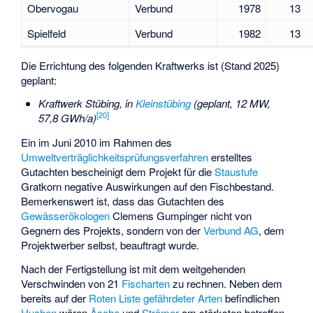
Obervogau
Verbund
1978
13
Spielfeld
Verbund
1982
13
Die Errichtung des folgenden Kraftwerks ist (Stand 2025)
geplant:
Kraftwerk Stübing
, in
Kleinstübing
(geplant, 12 MW,
[
20
]
57,8 GWh/a)
Ein im Juni 2010 im Rahmen des
Umweltverträglichkeitsprüfungsverfahren
erstelltes
Gutachten bescheinigt dem Projekt für die
Staustufe
Gratkorn negative Auswirkungen auf den Fischbestand.
Bemerkenswert ist, dass das Gutachten des
Gewässerökologen
Clemens Gumpinger nicht von
Gegnern des Projekts, sondern von der
Verbund AG
, dem
Projektwerber selbst, beauftragt wurde.
Nach der Fertigstellung ist mit dem weitgehenden
Verschwinden von 21
Fischarten
zu rechnen. Neben dem
bereits auf der
Roten Liste gefährdeter Arten
befindlichen
Huchen
wären
Äsche
und
Strömer
am stärksten betroffen.