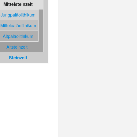
Mittelsteinzeit
Jungpaläolithikum
Mittelpaläolithikum
Altpaläolithikum
Altsteinzeit
Steinzeit