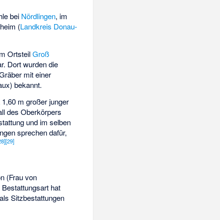
hle bei
Nördlingen
, im
rheim
(
Landkreis Donau-
m Ortsteil
Groß
r. Dort wurden die
Gräber mit einer
aux
) bekannt.
 1,60 m großer junger
all des Oberkörpers
estattung und im selben
ngen sprechen dafür,
28
]
[
29
]
n (
Frau von
 Bestattungsart hat
als Sitzbestattungen