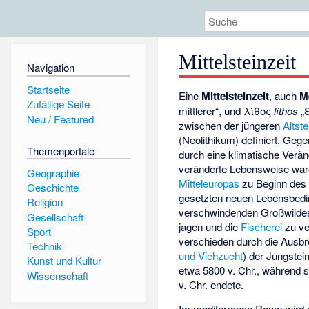
Mittelsteinzeit
Navigation
Startseite
Eine
Mittelsteinzeit
, auch
M
Zufällige Seite
mittlerer“, und λίθος
líthos
„S
Neu / Featured
zwischen der jüngeren
Altste
(Neolithikum) definiert. Ge
Themenportale
durch eine klimatische Verän
veränderte Lebensweise war
Geographie
Mitteleuropas
zu Beginn de
Geschichte
gesetzten neuen Lebensbedi
Religion
verschwindenden Großwildes
Gesellschaft
jagen und die
Fischerei
zu ve
Sport
verschieden durch die Ausbr
Technik
und Viehzucht
) der Jungstei
Kunst und Kultur
etwa 5800 v. Chr., während 
Wissenschaft
v. Chr. endete.
Im mediterranen Raum wird n