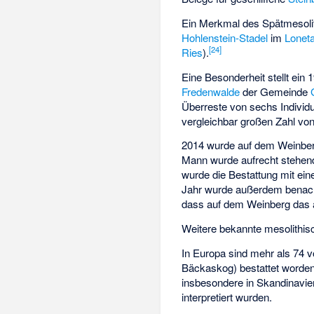
Ein Merkmal des Spätmesoli
Hohlenstein-Stadel
im
Loneta
[
24
]
Ries
).
Eine Besonderheit stellt ein
Fredenwalde
der Gemeinde
Überreste von sechs Individ
vergleichbar großen Zahl vo
2014 wurde auf dem Weinberg
Mann wurde aufrecht stehend
wurde die Bestattung mit eine
Jahr wurde außerdem benachb
dass auf dem Weinberg das äl
Weitere bekannte mesolith
In Europa sind mehr als 74 v
Bäckaskog
) bestattet worde
insbesondere in Skandinavie
interpretiert wurden.