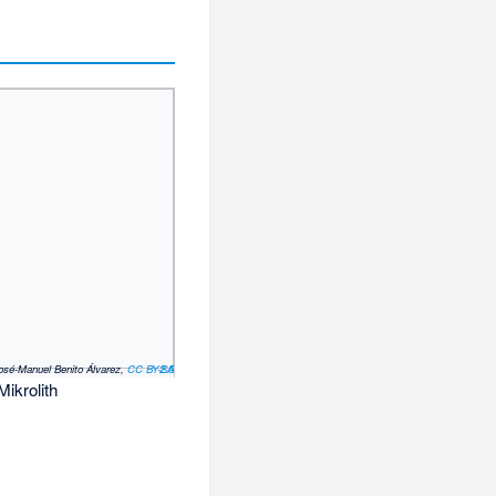
José-Manuel Benito Álvarez,
CC BY-SA 2.5
Mikrolith