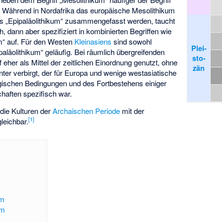
. Während in Nordafrika das europäische Mesolithikum
s „Epipaläolithikum“ zusammengefasst werden, taucht
, dann aber spezifiziert in kombinierten Begriffen wie
m
“ auf. Für den Westen
Kleinasiens
sind sowohl
Plei­
paläolithikum“ geläufig. Bei räumlich übergreifenden
sto­
f eher als Mittel der zeitlichen Einordnung genutzt, ohne
zän
nter verbirgt, der für Europa und wenige westasiatische
ogischen Bedingungen und des
Fortbestehens einiger
haften
spezifisch war.
die Kulturen der
Archaischen Periode
mit der
[
1
]
gleichbar.
um
um