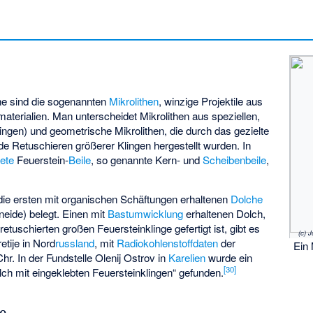
he sind die sogenannten
Mikrolithen
, winzige Projektile aus
terialien. Man unterscheidet Mikrolithen aus speziellen,
lingen) und geometrische Mikrolithen, die durch das gezielte
e Retuschieren größerer Klingen hergestellt wurden. In
ete
Feuerstein-
Beile
, so genannte Kern- und
Scheibenbeile
,
ie ersten mit organischen Schäftungen erhaltenen
Dolche
neide) belegt. Einen mit
Bastumwicklung
erhaltenen Dolch,
 retuschierten großen Feuersteinklinge gefertigt ist, gibt es
(c) 
tije in Nord
russland
, mit
Radiokohlenstoffdaten
der
Ein 
hr. In der Fundstelle Olenij Ostrov in
Karelien
wurde ein
[
30
]
lch mit eingeklebten Feuersteinklingen“ gefunden.
e