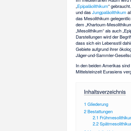
„
Epipaläolithikum
“ gebraucht
und das
Jungpaläolithikum
al
das Mesolithikum gelegentlich
dem „
Khartoum-Mesolithiku
„Mesolithikum“ als auch „Epi
Darstellungen wird der Begrif
dass sich ein Lebensstil dahi
Gebiete aufgrund ihrer ökol
Jäger-und-Sammler-Gesellsc
In den beiden Amerikas sind 
Mittelsteinzeit Eurasiens ver
Inhaltsverzeichnis
1
Gliederung
2
Bestattungen
2.1
Frühmesolithik
2.2
Spätmesolithik