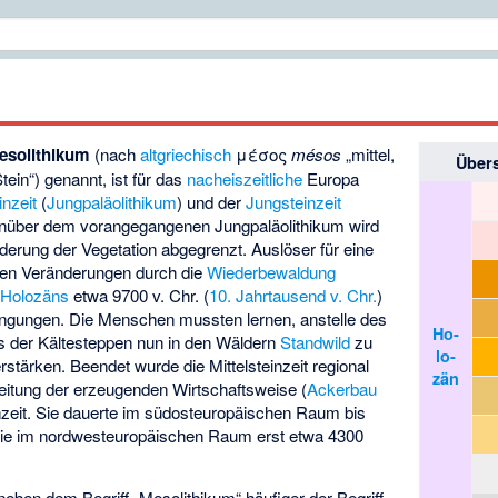
esolithikum
(nach
altgriechisch
μέσος
mésos
„mittel,
Über
tein“) genannt, ist für das
nacheiszeitliche
Europa
inzeit
(
Jungpaläolithikum
) und der
Jungsteinzeit
genüber dem vorangegangenen Jungpaläolithikum wird
derung der Vegetation abgegrenzt. Auslöser für eine
en Veränderungen durch die
Wiederbewaldung
s
Holozäns
etwa 9700 v. Chr. (
10. Jahrtausend v. Chr.
)
ngungen. Die Menschen mussten lernen, anstelle des
Ho­
 der Kältesteppen nun in den Wäldern
Standwild
zu
lo­
rstärken. Beendet wurde die Mittelsteinzeit regional
zän
eitung der erzeugenden Wirtschaftsweise (
Ackerbau
nzeit. Sie dauerte im südosteuropäischen Raum bis
sie im nordwesteuropäischen Raum erst etwa 4300
eben dem Begriff „Mesolithikum“ häufiger der Begriff