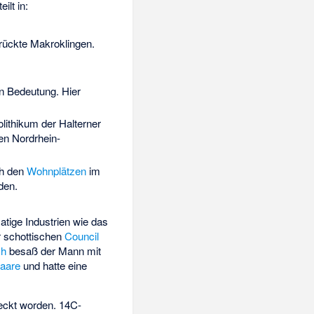
eilt in:
rückte Makroklingen.
 Bedeutung. Hier
olithikum der
Halterner
en Nordrhein-
h den
Wohnplätzen
im
den.
tige Industrien wie das
r schottischen
Council
ch
besaß der Mann mit
aare
und hatte eine
eckt worden. 14C-