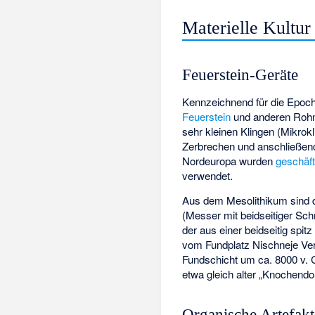
Materielle Kultur
Feuerstein-Geräte
Kennzeichnend für die Epoc
Feuerstein
und anderen Rohma
sehr kleinen Klingen (Mikrok
Zerbrechen und anschließend
Nordeuropa wurden
geschäft
verwendet.
Aus dem Mesolithikum sind d
(Messer mit beidseitiger Sch
der aus einer beidseitig spitz
vom Fundplatz Nischneje Vere
Fundschicht um ca. 8000 v. C
etwa gleich alter „Knochendo
Organische Artefakt