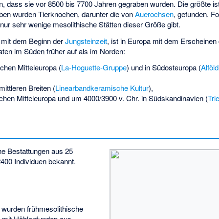
n, dass sie vor 8500 bis 7700 Jahren gegraben wurden. Die größte ist
ruben wurden Tierknochen, darunter die von
Auerochsen
, gefunden. Fo
 nur sehr wenige mesolithische Stätten dieser Größe gibt.
, mit dem Beginn der
Jungsteinzeit
, ist in Europa mit dem Erscheinen
aten im Süden früher auf als im Norden:
chen Mitteleuropa (
La-Hoguette-Gruppe
) und in Südosteuropa (
Alföl
ittleren Breiten (
Linearbandkeramische Kultur
),
ichen Mitteleuropa und um 4000/3900 v. Chr. in Südskandinavien (
Tri
che Bestattungen aus 25
2400 Individuen bekannt.
wurden frühmesolithische
 mit Höhlenfunden aus