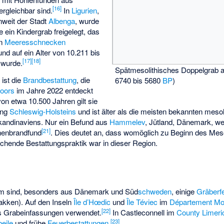
[
16
]
ergleichbar sind.
In
Ligurien
,
nweit der Stadt
Albenga
, wurde
 ein Kindergrab freigelegt, das
on
Meeresschnecken
 und auf ein Alter von 10.211 bis
[
17
]
[
18
]
t wurde.
Spätmesolithisches Doppelgrab 
ist die
Brandbestattung
, die
6740 bis 5680
BP
)
oors
im Jahre 2022 entdeckt
von etwa 10.500 Jahren gilt sie
ung
Schleswig-Holsteins
und ist älter als die meisten bekannten meso
andinaviens. Nur ein Befund aus
Hammelev
, Jütland, Dänemark, wei
[
21
]
chenbrandfund
. Dies deutet an, dass womöglich zu Beginn des Mes
chende Bestattungspraktik war in dieser Region.
um sind, besonders aus Dänemark und Süd
schweden
, einige
Gräberf
kken). Auf den Inseln
Île d’Hœdic
und
Île Téviec
im
Département Mo
[
22
]
ls Grabeinfassungen verwendet.
In Castleconnell im
County Limeri
[
23
]
beile
und frühe
Feuerbestattungen
.