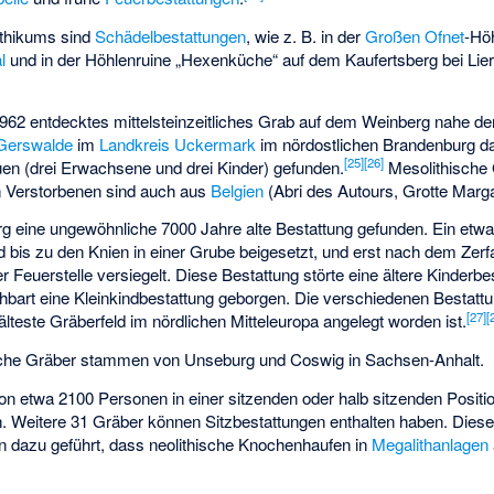
thikums sind
Schädelbestattungen
, wie z. B. in der
Großen Ofnet
-Hö
l
und in der Höhlenruine „Hexenküche“ auf dem Kaufertsberg bei
Lie
 1962 entdecktes mittelsteinzeitliches Grab auf dem
Weinberg
nahe de
Gerswalde
im
Landkreis Uckermark
im nördostlichen Brandenburg da
[
25
]
[
26
]
uen (drei Erwachsene und drei Kinder) gefunden.
Mesolithische 
n Verstorbenen sind auch aus
Belgien
(
Abri des Autours
,
Grotte Marg
 eine ungewöhnliche 7000 Jahre alte Bestattung gefunden. Ein etwa
 bis zu den Knien in einer Grube beigesetzt, und erst nach dem Zerf
r Feuerstelle versiegelt. Diese Bestattung störte eine ältere Kinderb
art eine Kleinkindbestattung geborgen. Die verschiedenen Bestattu
[
27
]
[
teste Gräberfeld im nördlichen Mitteleuropa angelegt worden ist.
ische Gräber stammen von
Unseburg
und
Coswig
in Sachsen-Anhalt.
on etwa 2100 Personen in einer sitzenden oder halb sitzenden Positio
n. Weitere 31 Gräber können Sitzbestattungen enthalten haben. Diese
n dazu geführt, dass neolithische Knochenhaufen in
Megalithanlagen