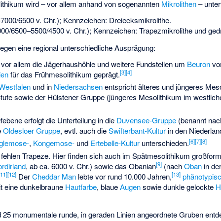
ithikum wird – vor allem anhand von sogenannten
Mikrolithen
– untert
000/6500 v. Chr.); Kennzeichen: Dreiecksmikrolithe.
000/6500–5500/4500 v. Chr.); Kennzeichen: Trapezmikrolithe und ged
legen eine regional unterschiedliche Ausprägung:
vor allem die
Jägerhaushöhle
und weitere Fundstellen um
Beuron
von
[
3
]
[
4
]
ien
für das Frühmesolithikum geprägt.
Westfalen
und in
Niedersachsen
entspricht älteres und jüngeres Mes
tufe
sowie der
Hülstener Gruppe
(jüngeres Mesolithikum im westlich
ebene erfolgt die Unterteilung in die
Duvensee-Gruppe
(benannt nac
e
Oldesloer Gruppe
, evtl. auch die
Swifterbant-Kultur
in den Niederlan
[
6
]
[
7
]
[
8
]
glemose-
,
Kongemose-
und
Ertebølle-Kultur
unterschieden.
fehlen Trapeze. Hier finden sich auch im Spätmesolithikum großforma
[
9
]
rdirland
, ab ca. 6000 v. Chr.) sowie das
Obanian
(nach
Oban
in de
11
]
[
12
]
[
13
]
Der
Cheddar Man
lebte vor rund 10.000 Jahren,
phänotypis
it eine dunkelbraune
Hautfarbe
, blaue
Augen
sowie dunkle gelockte
H
 25 monumentale runde, in geraden Linien angeordnete Gruben entd