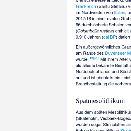
Frankreich
(
Santu Stefanu
) v
im Nordwesten von
Italien
, u
2017/18 in einer ovalen Grube
66 durchlöcherte Schalen v
(
Columbella rustica
) enthielt
9.910 Jahren (
cal BP
) datier
Ein außergewöhnliches Grab 
am Rande des
Duvenseer M
[
19
]
[
20
]
wurde.
Mit ihrem Alter 
als älteste bekannte Bestatt
Norddeutschlands und Südsk
auf und ist ebenfalls ein Lei
Brandbestattung die vorherrs
Spätmesolithikum
Aus dem späten Mesolithik
(Skateholm, Vedbaek-Bogeba
wurden sogar Steinplatten a
Belege für geschliffene
Stein