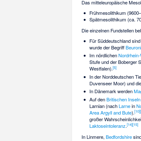
Das mitteleuropäische Mesol
Frühmesolithikum (9600–7
Spätmesolithikum (ca. 7
Die einzelnen Fundstellen be
Für Süddeutschland sind 
wurde der Begriff
Beuron
Im nördlichen
Nordrhein-
Stufe
und der
Boberger S
[
5
]
Westfalen).
In der Norddeutschen Tief
Duvenseer Moor) und di
In Dänemark werden
Ma
Auf den
Britischen Inseln
Larnian
(nach
Larne
in
No
[
10
]
[
Area
Argyll and Bute
).
großer Wahrscheinlichke
[
14
]
[
15
]
Laktoseintoleranz
.
In
Linmere
,
Bedfordshire
sind