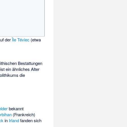
auf der
Île Téviec
(etwa
lithischen Bestattungen
st ein ähnliches Alter
olithikums die
elder
bekannt
rbihan
(Frankreich)
ck
in
Irland
fanden sich