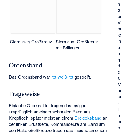
n
d
er
V
er
le
ih
Stern zum Groß­kreuz
Stern zum Groß­kreuz
u
mit Bril­lanten
n
g
Ordensband
d
e
Das Ordensband war
rot-weiß-rot
gestreift.
s
M
ar
Trageweise
ia
-
Einfache Ordensritter trugen das Insigne
T
ursprünglich an einem schmalen Band am
h
Knopfloch, später meist an einem
Dreiecksband
an
er
der linken Brustseite, Kommandeure am Band um
e
den Hals. Großkreuze trugen das Insigne an einem