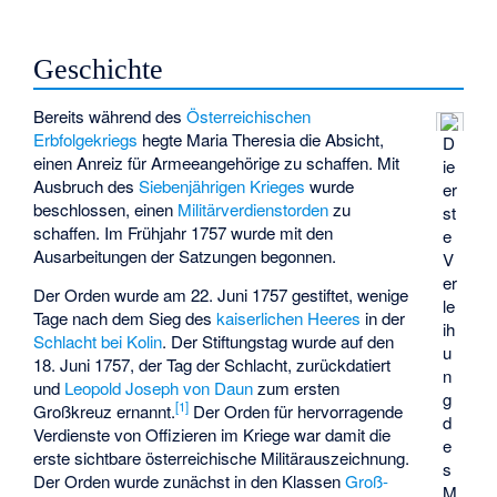
Geschichte
Bereits während des
Österreichischen
Erbfolgekriegs
hegte Maria Theresia die Absicht,
D
einen Anreiz für Armeeangehörige zu schaffen. Mit
ie
Ausbruch des
Siebenjährigen Krieges
wurde
er
beschlossen, einen
Militärverdienstorden
zu
st
schaffen. Im Frühjahr 1757 wurde mit den
e
Ausarbeitungen der Satzungen begonnen.
V
er
Der Orden wurde am 22. Juni 1757 gestiftet, wenige
le
Tage nach dem Sieg des
kaiserlichen Heeres
in der
ih
Schlacht bei Kolin
. Der Stiftungstag wurde auf den
u
18. Juni 1757, der Tag der Schlacht, zurückdatiert
n
und
Leopold Joseph von Daun
zum ersten
g
[
1
]
Großkreuz ernannt.
Der Orden für hervorragende
d
Verdienste von Offizieren im Kriege war damit die
e
erste sichtbare österreichische Militärauszeichnung.
s
Der Orden wurde zunächst in den Klassen
Groß-
M