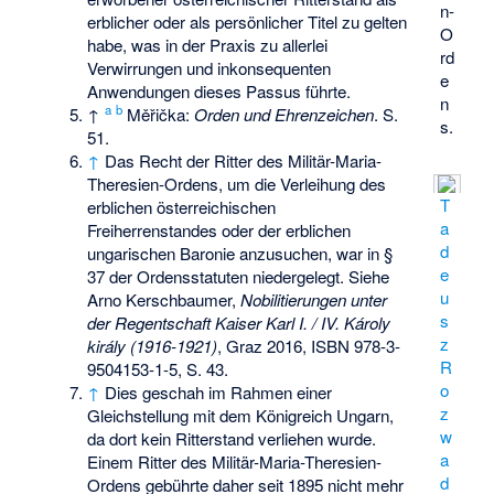
n-
erblicher oder als persönlicher Titel zu gelten
O
habe, was in der Praxis zu allerlei
rd
Verwirrungen und inkonsequenten
e
Anwendungen dieses Passus führte.
n
a
b
↑
Měřička:
Orden und Ehrenzeichen
. S.
s.
51.
↑
Das Recht der Ritter des Militär-Maria-
Theresien-Ordens, um die Verleihung des
T
erblichen österreichischen
a
Freiherrenstandes oder der erblichen
d
ungarischen Baronie anzusuchen, war in §
e
37 der Ordensstatuten niedergelegt. Siehe
u
Arno Kerschbaumer,
Nobilitierungen unter
s
der Regentschaft Kaiser Karl I. / IV. Károly
z
király (1916-1921)
, Graz 2016,
ISBN 978-3-
R
9504153-1-5
, S. 43.
o
↑
Dies geschah im Rahmen einer
z
Gleichstellung mit dem Königreich Ungarn,
w
da dort kein Ritterstand verliehen wurde.
a
Einem Ritter des Militär-Maria-Theresien-
d
Ordens gebührte daher seit 1895 nicht mehr