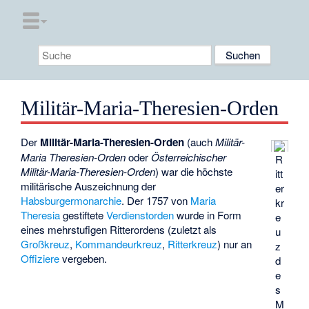
Militär-Maria-Theresien-Orden
Der
Militär-Maria-Theresien-Orden
(auch
Militär-
Maria Theresien-Orden
oder
Österreichischer
R
Militär-Maria-Theresien-Orden
) war die höchste
itt
militärische Auszeichnung der
er
Habsburgermonarchie
. Der 1757 von
Maria
kr
Theresia
gestiftete
Verdienstorden
wurde in Form
e
eines mehrstufigen Ritterordens (zuletzt als
u
Großkreuz
,
Kommandeurkreuz
,
Ritterkreuz
) nur an
z
Offiziere
vergeben.
d
e
s
M