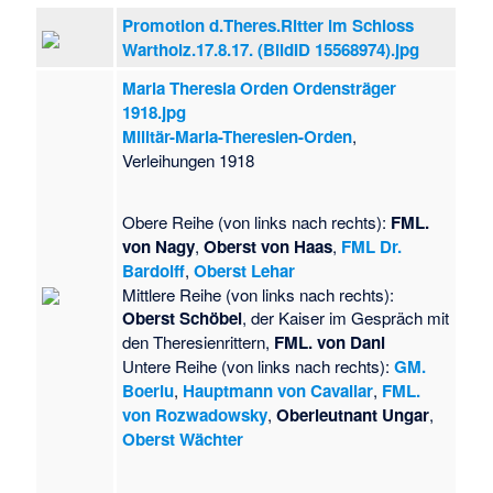
Promotion d.Theres.Ritter im Schloss
Wartholz.17.8.17. (BildID 15568974).jpg
Maria Theresia Orden Ordensträger
1918.jpg
Militär-Maria-Theresien-Orden
,
Verleihungen 1918
Obere Reihe (von links nach rechts):
FML.
von Nagy
,
Oberst von Haas
,
FML Dr.
Bardolff
,
Oberst Lehar
Mittlere Reihe (von links nach rechts):
Oberst Schöbel
, der Kaiser im Gespräch mit
den Theresienrittern,
FML. von Dani
Untere Reihe (von links nach rechts):
GM.
Boeriu
,
Hauptmann von Cavallar
,
FML.
von Rozwadowsky
,
Oberleutnant Ungar
,
Oberst Wächter