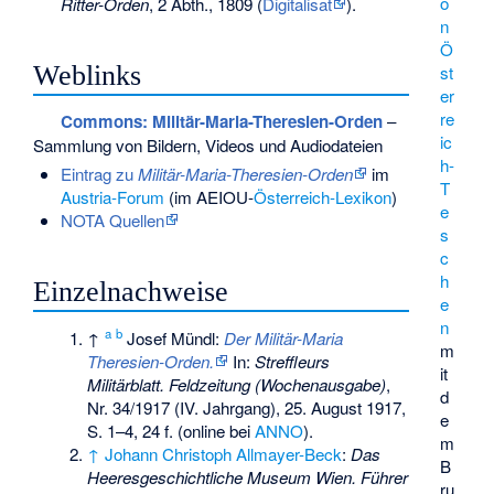
o
Ritter-Orden
, 2 Abth., 1809 (
Digitalisat
).
n
Ö
Weblinks
st
er
re
Commons
: Militär-Maria-Theresien-Orden
–
ic
Sammlung von Bildern, Videos und Audiodateien
h-
Eintrag zu
Militär-Maria-Theresien-Orden
im
T
Austria-Forum
(im AEIOU-
Österreich-Lexikon
)
e
NOTA Quellen
s
c
h
Einzelnachweise
e
n
a
b
↑
Josef Mündl:
Der Militär-Maria
m
Theresien-Orden.
In:
Streffleurs
it
Militärblatt. Feldzeitung (Wochenausgabe)
,
d
Nr. 34/1917 (IV. Jahrgang), 25. August 1917,
e
S. 1–4, 24 f. (online bei
ANNO
).
m
↑
Johann Christoph Allmayer-Beck
:
Das
B
Heeresgeschichtliche Museum Wien. Führer
ru