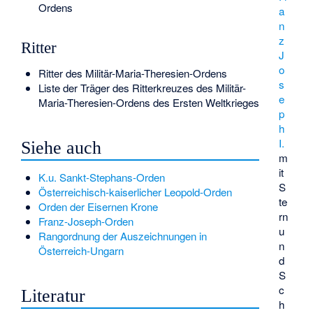
Ordens
a
n
z
Ritter
J
o
Ritter des Militär-Maria-Theresien-Ordens
s
Liste der Träger des Ritterkreuzes des Militär-
e
Maria-Theresien-Ordens des Ersten Weltkrieges
p
h
I.
Siehe auch
m
it
K.u. Sankt-Stephans-Orden
S
Österreichisch-kaiserlicher Leopold-Orden
te
Orden der Eisernen Krone
rn
Franz-Joseph-Orden
u
Rangordnung der Auszeichnungen in
n
Österreich-Ungarn
d
S
c
Literatur
h