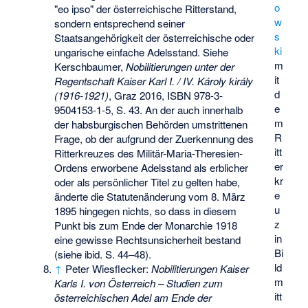
o
"eo ipso" der österreichische Ritterstand,
w
sondern entsprechend seiner
s
Staatsangehörigkeit der österreichische oder
ki
ungarische einfache Adelsstand. Siehe
m
Kerschbaumer,
Nobilitierungen unter der
it
Regentschaft Kaiser Karl I. / IV. Károly király
d
(1916-1921)
, Graz 2016,
ISBN 978-3-
e
9504153-1-5
, S. 43. An der auch innerhalb
m
der habsburgischen Behörden umstrittenen
R
Frage, ob der aufgrund der Zuerkennung des
itt
Ritterkreuzes des Militär-Maria-Theresien-
er
Ordens erworbene Adelsstand als erblicher
kr
oder als persönlicher Titel zu gelten habe,
e
änderte die Statutenänderung vom 8. März
u
1895 hingegen nichts, so dass in diesem
z
Punkt bis zum Ende der Monarchie 1918
in
eine gewisse Rechtsunsicherheit bestand
Bi
(siehe ibid. S. 44–48).
ld
↑
Peter Wiesflecker
:
Nobilitierungen Kaiser
m
Karls I. von Österreich – Studien zum
itt
österreichischen Adel am Ende der