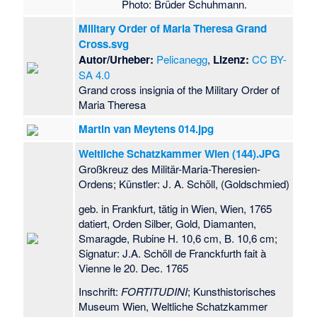
Photo: Brüder Schuhmann.
Military Order of Maria Theresa Grand
Cross.svg
Autor/Urheber:
Pelicanegg
,
Lizenz:
CC BY-
SA 4.0
Grand cross insignia of the Military Order of
Maria Theresa
Martin van Meytens 014.jpg
Weltliche Schatzkammer Wien (144).JPG
Großkreuz des Militär-Maria-Theresien-
Ordens; Künstler: J. A. Schöll, (Goldschmied)
geb. in Frankfurt, tätig in Wien, Wien, 1765
datiert, Orden Silber, Gold, Diamanten,
Smaragde, Rubine H. 10,6 cm, B. 10,6 cm;
Signatur: J.A. Schöll de Franckfurth fait à
Vienne le 20. Dec. 1765
Inschrift:
FORTITUDINI
; Kunsthistorisches
Museum Wien, Weltliche Schatzkammer