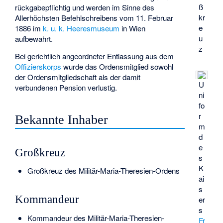
ß
rückgabepflichtig und werden im Sinne des
kr
Allerhöchsten Befehlschreibens vom 11. Februar
e
1886 im
k. u. k. Heeresmuseum
in Wien
u
aufbewahrt.
z
Bei gerichtlich angeordneter Entlassung aus dem
Offizierskorps
wurde das Ordensmitglied sowohl
der Ordensmitgliedschaft als der damit
U
verbundenen Pension verlustig.
ni
fo
r
Bekannte Inhaber
m
d
e
Großkreuz
s
K
Großkreuz des Militär-Maria-Theresien-Ordens
ai
s
Kommandeur
er
s
Kommandeur des Militär-Maria-Theresien-
Fr