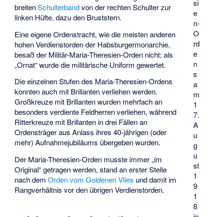
si
breiten
Schulterband
von der rechten Schulter zur
e
linken Hüfte, dazu den Bruststern.
n-
O
Eine eigene Ordenstracht, wie die meisten anderen
rd
hohen Verdienstorden der Habsburgermonarchie,
e
besaß der Militär-Maria-Theresien-Orden nicht; als
n
„Ornat“ wurde die militärische Uniform gewertet.
s
Die einzelnen Stufen des Maria-Theresien-Ordens
a
konnten auch mit Brillanten verliehen werden.
m
Großkreuze mit Brillanten wurden mehrfach an
1
besonders verdiente Feldherren verliehen, während
7.
Ritterkreuze mit Brillanten in drei Fällen an
A
Ordensträger aus Anlass ihres 40-jährigen (oder
u
mehr) Aufnahmejubiläums übergeben wurden.
g
u
Der Maria-Theresien-Orden musste immer „im
st
Original“ getragen werden, stand an erster Stelle
1
nach dem
Orden vom Goldenen Vlies
und damit im
9
Rangverhältnis vor den übrigen Verdienstorden.
1
8
in