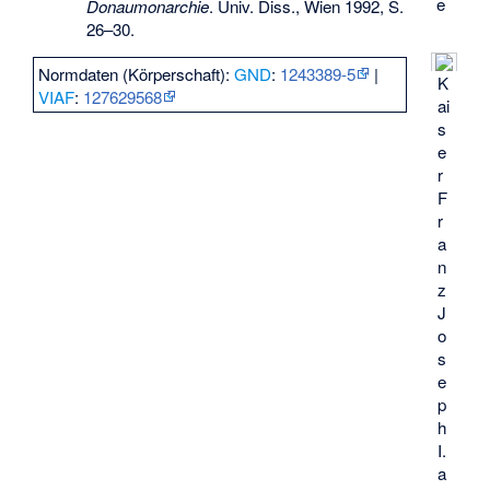
e
Donaumonarchie
. Univ. Diss., Wien 1992, S.
26–30.
Normdaten (Körperschaft):
GND
:
1243389-5
|
K
VIAF
:
127629568
ai
s
e
r
F
r
a
n
z
J
o
s
e
p
h
I.
a