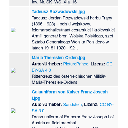
Inv.-Nr. SK_WS_XIa_16
Tadeusz Rozwadowski.jpg
Tadeusz Jordan Rozwadowski herbu Trąby
(1866–1928) – polski wojskowy,
feldmarschalleutnant cesarskiej i królewskiej
Armii, generał broni Wojska Polskiego, szef
Sztabu Generalnego Wojska Polskiego w
latach 1918 i 1920–1921.
Maria-Theresien-Orden.jpg
Autor/Urheber:
PicturePrince
,
Lizenz:
CC
BY-SA 4.0
Ritterkreuz des österreichischen Militär-
Maria-Theresien-Ordens
Galauniform von Kaiser Franz Joseph
I.jpg
Autor/Urheber:
Sandstein
,
Lizenz:
CC BY-
SA 3.0
Dress uniform of Emperor Franz Joseph I of
Austria as field marshal.