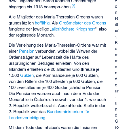
bzw. ungarischen Baron konnten Ordensträger
o
[
8
]
hingegen bis 1918 beanspruchen.
n
Alle Mitglieder des Maria-Theresien-Ordens waren
R
grundsätzlich
hoffähig
. Als
Großmeister des Ordens
itt
fungierte der jeweilige „
allerhöchste Kriegsherr
“, also
er
der regierende Monarch.
-,
K
Die Verleihung des Maria-Theresien-Ordens war mit
o
einer
Pension
verbunden, wobei die Witwen der
m
Ordensträger auf Lebenszeit die Hälfte des
m
ursprünglichen Betrages erhielten. Von den
a
Inländern erhielten die 20 ältesten Großkreuze je
n
1.500
Gulden
, die Kommandeure je 600 Gulden,
d
von den Rittern die 100 ältesten je 600 Gulden, die
e
100 zweitältesten je 400 Gulden jährliche Pension.
ur
Die Pensionen wurden auch nach dem Ende der
-
Monarchie in Österreich sowohl von der 1. wie auch
u
2. Republik weiterbezahlt. Auszahlende Stelle in der
n
2. Republik war das
Bundesministerium für
d
Landesverteidigung
.
G
ro
Mit dem Tode des Inhabers waren die Insignien