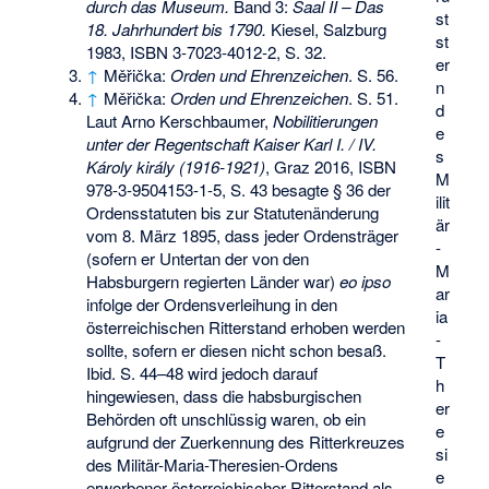
durch das Museum.
Band 3:
Saal II – Das
st
18. Jahrhundert bis 1790.
Kiesel, Salzburg
st
1983,
ISBN 3-7023-4012-2
, S. 32.
er
↑
Měřička:
Orden und Ehrenzeichen
. S. 56.
n
↑
Měřička:
Orden und Ehrenzeichen
. S. 51.
d
Laut Arno Kerschbaumer,
Nobilitierungen
e
unter der Regentschaft Kaiser Karl I. / IV.
s
Károly király (1916-1921)
, Graz 2016,
ISBN
M
978-3-9504153-1-5
, S. 43 besagte § 36 der
ilit
Ordensstatuten bis zur Statutenänderung
är
vom 8. März 1895, dass jeder Ordensträger
-
(sofern er Untertan der von den
M
Habsburgern regierten Länder war)
eo ipso
ar
infolge der Ordensverleihung in den
ia
österreichischen Ritterstand erhoben werden
-
sollte, sofern er diesen nicht schon besaß.
T
Ibid. S. 44–48 wird jedoch darauf
h
hingewiesen, dass die habsburgischen
er
Behörden oft unschlüssig waren, ob ein
e
aufgrund der Zuerkennung des Ritterkreuzes
si
des Militär-Maria-Theresien-Ordens
e
erworbener österreichischer Ritterstand als