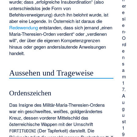
wurde; dass „erfolgreiche Insubordination“ (also
er
unterschiedslos jede Form von
e
Befehlsverweigerung) durch ihn belohnt wurde, ist
si
aber eine Legende. In Österreich ist daraus die
e
Redewendung
entstanden, dass sich jemand „einen
n-
Maria-Theresien-Orden verdient“ oder „verdienen
O
will“, der über die eigenen Kompetenzgrenzen
rd
hinaus oder gegen anderslautende Anweisungen
e
handelt.
n
s
a
Aussehen und Trageweise
m
1
7.
Ordenszeichen
A
u
Das Insigne des Militär-Maria-Theresien-Ordens
g
war ein geschweiftes, weißes, goldgerändertes
u
Kreuz, dessen vorderer Mittelschild das
st
österreichische Wappen mit der Umschrift
1
(Der Tapferkeit) darstellt. Die
FORTITUDINI
9