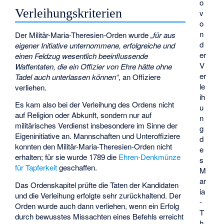
o
Verleihungskriterien
v
o
n
Der Militär-Maria-Theresien-Orden wurde
„für aus
d
eigener Initiative unternommene, erfolgreiche und
er
einen Feldzug wesentlich beeinflussende
V
Waffentaten, die ein Offizier von Ehre hätte ohne
er
Tadel auch unterlassen können“
, an Offiziere
le
verliehen.
ih
Es kam also bei der Verleihung des Ordens nicht
u
auf Religion oder Abkunft, sondern nur auf
n
militärisches Verdienst insbesondere im Sinne der
g
Eigeninitiative an. Mannschaften und Unteroffiziere
d
konnten den Militär-Maria-Theresien-Orden nicht
e
erhalten; für sie wurde 1789 die
Ehren-Denkmünze
s
für Tapferkeit
geschaffen.
M
ar
Das Ordenskapitel prüfte die Taten der Kandidaten
ia
und die Verleihung erfolgte sehr zurückhaltend. Der
-
Orden wurde auch dann verliehen, wenn ein Erfolg
T
durch bewusstes Missachten eines Befehls erreicht
h