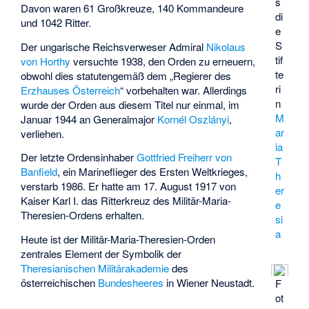
s
Davon waren 61 Großkreuze, 140 Kommandeure
di
und 1042 Ritter.
e
S
Der ungarische Reichsverweser Admiral
Nikolaus
tif
von Horthy
versuchte 1938, den Orden zu erneuern,
te
obwohl dies statutengemäß dem „Regierer des
ri
Erzhauses Österreich
“ vorbehalten war. Allerdings
n
wurde der Orden aus diesem Titel nur einmal, im
M
Januar 1944 an Generalmajor
Kornél Oszlányi
,
ar
verliehen.
ia
Der letzte Ordensinhaber
Gottfried Freiherr von
T
Banfield
, ein Marineflieger des Ersten Weltkrieges,
h
verstarb 1986. Er hatte am 17. August 1917 von
er
Kaiser Karl I. das Ritterkreuz des Militär-Maria-
e
Theresien-Ordens erhalten.
si
a
Heute ist der Militär-Maria-Theresien-Orden
zentrales Element der Symbolik der
Theresianischen Militärakademie
des
österreichischen
Bundesheeres
in Wiener Neustadt.
F
ot