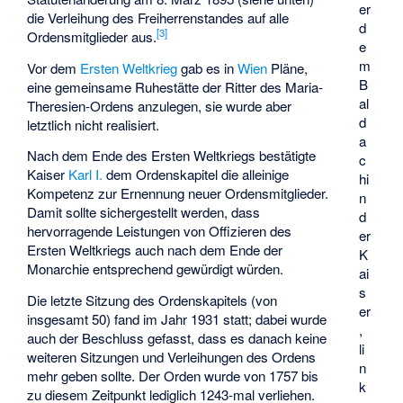
er
die Verleihung des Freiherrenstandes auf alle
d
[
3
]
Ordensmitglieder aus.
e
m
Vor dem
Ersten Weltkrieg
gab es in
Wien
Pläne,
B
eine gemeinsame
Ruhestätte der Ritter des Maria-
al
Theresien-Ordens
anzulegen, sie wurde aber
d
letztlich nicht realisiert.
a
Nach dem Ende des Ersten Weltkriegs bestätigte
c
Kaiser
Karl I.
dem Ordenskapitel die alleinige
hi
Kompetenz zur Ernennung neuer Ordensmitglieder.
n
Damit sollte sichergestellt werden, dass
d
hervorragende Leistungen von Offizieren des
er
Ersten Weltkriegs auch nach dem Ende der
K
Monarchie entsprechend gewürdigt würden.
ai
s
Die letzte Sitzung des Ordenskapitels (von
er
insgesamt 50) fand im Jahr 1931 statt; dabei wurde
,
auch der Beschluss gefasst, dass es danach keine
li
weiteren Sitzungen und Verleihungen des Ordens
n
mehr geben sollte. Der Orden wurde von 1757 bis
k
zu diesem Zeitpunkt lediglich 1243-mal verliehen.