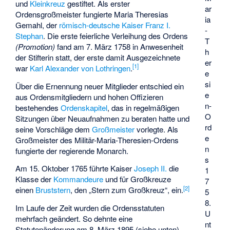
und
Kleinkreuz
gestiftet. Als erster
ar
Ordensgroßmeister fungierte Maria Theresias
ia
Gemahl, der
römisch-deutsche Kaiser
Franz I.
-
Stephan
. Die erste feierliche Verleihung des Ordens
T
(Promotion)
fand am 7. März 1758 in Anwesenheit
h
der Stifterin statt, der erste damit Ausgezeichnete
er
[
1
]
war
Karl Alexander von Lothringen
.
e
si
Über die Ernennung neuer Mitglieder entschied ein
e
aus Ordensmitgliedern und hohen Offizieren
n-
bestehendes
Ordenskapitel
, das in regelmäßigen
O
Sitzungen über Neuaufnahmen zu beraten hatte und
rd
seine Vorschläge dem
Großmeister
vorlegte. Als
e
Großmeister des Militär-Maria-Theresien-Ordens
n
fungierte der regierende Monarch.
s
Am 15. Oktober 1765 führte Kaiser
Joseph II.
die
1
Klasse der
Kommandeure
und für Großkreuze
7
[
2
]
einen
Bruststern
, den „Stern zum Großkreuz“, ein.
5
8.
Im Laufe der Zeit wurden die Ordensstatuten
U
mehrfach geändert. So dehnte eine
nt
Statutenänderung am 8. März 1895 (siehe unten)