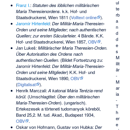
ul
Franz I.
:
Statuten des löblichen militärischen
te
Maria Theresienordens
. k.k. Hof- und
rb
Staatsdruckerei, Wien 1811 (
Volltext online
).
a
Jaromir Hirtenfeld
:
Der Militär-Maria-Theresien-
n
Orden und seine Mitglieder; nach authentischen
d
Quellen; zur ersten Säcularfeier.
4 Bände. K.K.
d
Hof- und Staatsdruckerei, Wien 1857,
OBV
.
e
Jan Lukeš:
Militärischer Maria Theresien-Orden.
s
Über Autorisation des Ordens nach
M
authentischen Quellen.
(Bildet Fortsetzung zu:
ilit
Jaromir Hirtenfeld:
Der Militär-Maria-Theresien-
är
Orden und seine Mitglieder
) K.K. Hof- und
-
Staatsdruckerei, Wien 1890,
OBV
M
(
Digitalisat
).
ar
Henrik Marczali
:
A katonai Mária Terézia-rend
ia
körül.
(Umschlagtitel:
Über den militärischen
-
Maria-Theresien-Orden
). (ungarisch).
T
Ertekezesek a törteneti tudomanyok köreböl,
h
Band 25,2. M. tud. Akad., Budapest 1934,
er
OBV
.
e
Oskar von Hofmann, Gustav von Hubka:
Der