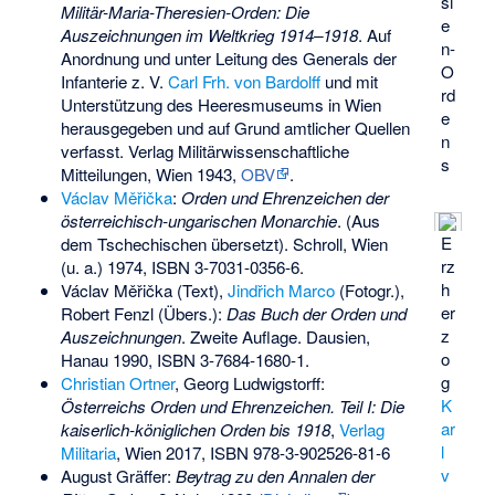
si
Militär-Maria-Theresien-Orden: Die
e
Auszeichnungen im Weltkrieg 1914–1918
. Auf
n-
Anordnung und unter Leitung des Generals der
O
Infanterie z. V.
Carl Frh. von Bardolff
und mit
rd
Unterstützung des Heeresmuseums in Wien
e
herausgegeben und auf Grund amtlicher Quellen
n
verfasst. Verlag Militärwissenschaftliche
s
Mitteilungen, Wien 1943,
OBV
.
Václav Měřička
:
Orden und Ehrenzeichen der
österreichisch-ungarischen Monarchie
. (Aus
E
dem Tschechischen übersetzt). Schroll, Wien
rz
(u. a.) 1974,
ISBN 3-7031-0356-6
.
h
Václav Měřička (Text),
Jindřich Marco
(Fotogr.),
er
Robert Fenzl (Übers.):
Das Buch der Orden und
z
Auszeichnungen
. Zweite Auflage. Dausien,
o
Hanau 1990,
ISBN 3-7684-1680-1
.
g
Christian Ortner
, Georg Ludwigstorff:
K
Österreichs Orden und Ehrenzeichen. Teil I: Die
ar
kaiserlich-königlichen Orden bis 1918
,
Verlag
l
Militaria
, Wien 2017,
ISBN 978-3-902526-81-6
v
August Gräffer
:
Beytrag zu den Annalen der