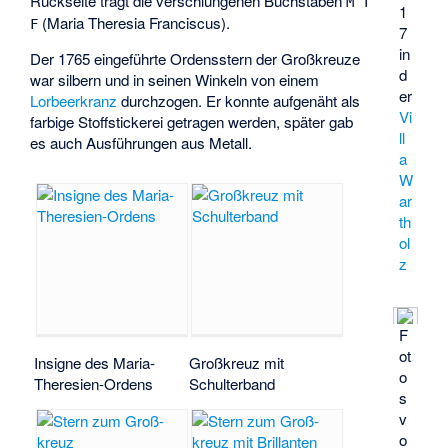
Rückseite trägt die verschlungenen Buchstaben
M T
1
(Maria Theresia Franciscus).
F
7
in
Der 1765 eingeführte Ordensstern der Großkreuze
d
war silbern und in seinen Winkeln von einem
er
Lorbeerkranz
durchzogen. Er konnte aufgenäht als
Vi
farbige Stoffstickerei getragen werden, später gab
ll
es auch Ausführungen aus Metall.
a
W
ar
th
ol
z
F
ot
Insigne des Maria-
Großkreuz mit
o
Theresien-Ordens
Schulterband
s
v
o