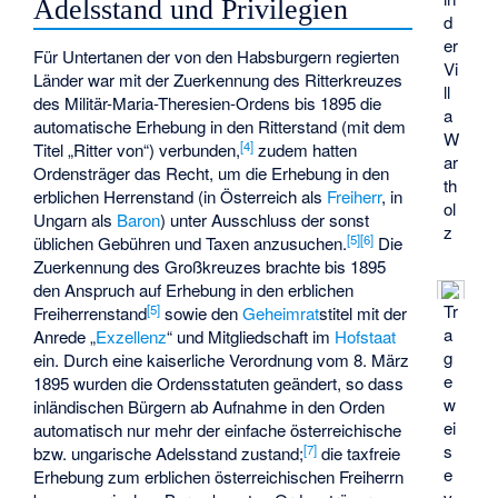
Adelsstand und Privilegien
d
er
Für Untertanen der von den Habsburgern regierten
Vi
Länder war mit der Zuerkennung des Ritterkreuzes
ll
des Militär-Maria-Theresien-Ordens bis 1895 die
a
automatische Erhebung in den Ritterstand (mit dem
W
[
4
]
Titel „Ritter von“) verbunden,
zudem hatten
ar
Ordensträger das Recht, um die Erhebung in den
th
erblichen Herrenstand (in Österreich als
Freiherr
, in
ol
Ungarn als
Baron
) unter Ausschluss der sonst
z
[
5
]
[
6
]
üblichen Gebühren und Taxen anzusuchen.
Die
Zuerkennung des Großkreuzes brachte bis 1895
den Anspruch auf Erhebung in den erblichen
Tr
[
5
]
Freiherrenstand
sowie den
Geheimrat
stitel mit der
a
Anrede „
Exzellenz
“ und Mitgliedschaft im
Hofstaat
g
ein. Durch eine kaiserliche Verordnung vom 8. März
e
1895 wurden die Ordensstatuten geändert, so dass
w
inländischen Bürgern ab Aufnahme in den Orden
ei
automatisch nur mehr der einfache österreichische
s
[
7
]
bzw. ungarische Adelsstand zustand;
die taxfreie
e
Erhebung zum erblichen österreichischen Freiherrn
v