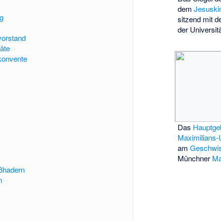
dem
Jesuski
g
sitzend mit 
der Universit
vorstand
räte
konvente
Das
Hauptge
Maximilians-
am
Geschwist
Münchner
Ma
oßhadern
m