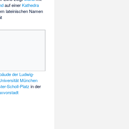
nd
auf einer
Kathedra
dem lateinischen Namen
ät
bäude der Ludwig-
Universität München
er-Scholl-Platz
in der
xvorstadt