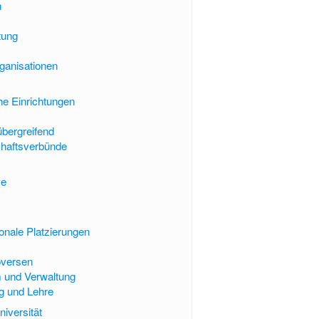
n
tung
ganisationen
he Einrichtungen
übergreifend
haftsverbünde
ve
ionale Platzierungen
oversen
 und Verwaltung
g und Lehre
niversität