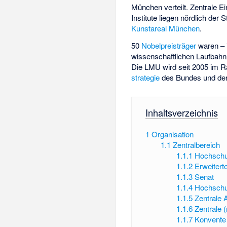
München verteilt. Zentrale E
Institute liegen nördlich der 
Kunstareal München
.
50
Nobelpreisträger
waren – i
wissenschaftlichen Laufbahn
Die LMU wird seit 2005 im 
strategie
des Bundes und der 
Inhaltsverzeichnis
1
Organisation
1.1
Zentralbereich
1.1.1
Hochschul
1.1.2
Erweitert
1.1.3
Senat
1.1.4
Hochschu
1.1.5
Zentrale
1.1.6
Zentrale 
1.1.7
Konvente