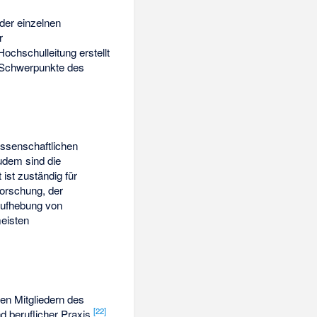
der einzelnen
r
Hochschulleitung erstellt
e Schwerpunkte des
issenschaftlichen
udem sind die
ist zuständig für
Forschung, der
Aufhebung von
meisten
en Mitgliedern des
[
22
]
 beruflicher Praxis.