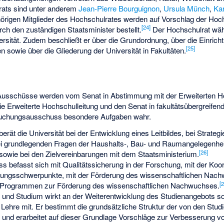
rats sind unter anderem
Jean-Pierre Bourguignon
,
Ursula Münch
,
Ka
örigen Mitglieder des Hochschulrates werden auf Vorschlag der Hoch
[
24
]
h den zuständigen Staatsminister bestellt.
Der Hochschulrat wäh
ersität. Zudem beschließt er über die Grundordnung, über die Einric
[
25
]
sowie über die Gliederung der Universität in Fakultäten.
n Ausschüsse werden vom Senat in Abstimmung mit der Erweiterten Hoc
ie Erweiterte Hochschulleitung und den Senat in fakultätsübergreife
suchungsausschuss besondere Aufgaben wahr.
erät die Universität bei der Entwicklung eines Leitbildes, bei Strat
 bei grundlegenden Fragen der Haushalts-, Bau- und Raumangelegenheit
[
26
]
sowie bei den Zielvereinbarungen mit dem Staatsministerium.
befasst sich mit Qualitätssicherung in der Forschung, mit der Koor
chungsschwerpunkte, mit der Förderung des wissenschaftlichen Nach
[
2
Programmen zur Förderung des wissenschaftlichen Nachwuchses.
 und Studium wirkt an der Weiterentwicklung des Studienangebots so
r Lehre mit. Er bestimmt die grundsätzliche Struktur der von den Stu
e und erarbeitet auf dieser Grundlage Vorschläge zur Verbesserung v