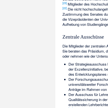
[
23
]
Mitglieder des Hochschul
[
22
]
Die nicht hochschulangeh
Zustimmung des Senates durc
die Vizepräsidenten der Univ
Aufhebung von Studiengängen 
Zentrale Ausschüsse
Die Mitglieder der zentrale
Sie beraten das Präsidium, d
oder nehmen wie der Unter
Der Strategieausschuss b
der Exzellenzinitiative,
des Entwicklungsplanes 
Der Forschungsausschuss 
universitätsweiter Fors
Anträge im Rahmen von 
Der Ausschuss für Lehre
Qualitätssicherung in de
erstellenden Lehrbericht