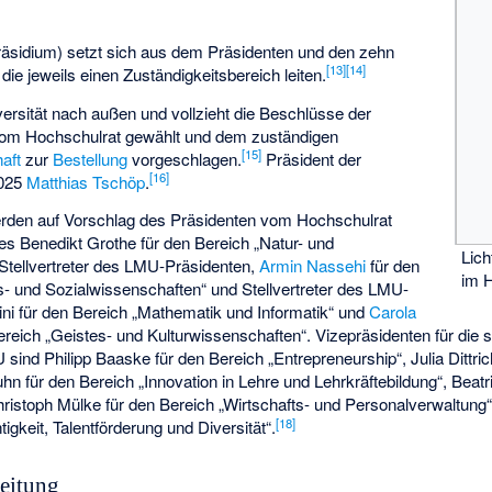
räsidium) setzt sich aus dem Präsidenten und den zehn
[
13
]
[
14
]
e jeweils einen Zuständigkeitsbereich leiten.
iversität nach außen und vollzieht die Beschlüsse der
 vom Hochschulrat gewählt und dem zuständigen
[
15
]
aft
zur
Bestellung
vorgeschlagen.
Präsident der
[
16
]
2025
Matthias Tschöp
.
erden auf Vorschlag des Präsidenten vom Hochschulrat
ies
Benedikt Grothe
für den Bereich „Natur- und
Lic
tellvertreter des LMU-Präsidenten,
Armin Nassehi
für den
im 
s- und Sozialwissenschaften“ und Stellvertreter des LMU-
ni für den Bereich „Mathematik und Informatik“ und
Carola
ereich „Geistes- und Kulturwissenschaften“. Vizepräsidenten für die 
ind Philipp Baaske für den Bereich „Entrepreneurship“, Julia Dittric
uhn
für den Bereich „Innovation in Lehre und Lehrkräftebildung“, Beatr
ristoph Mülke für den Bereich „Wirtschafts- und Personalverwaltung“
[
18
]
gkeit, Talentförderung und Diversität“.
leitung