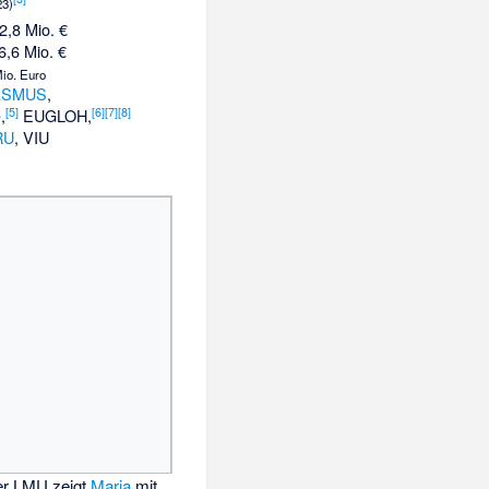
23)
02,8 Mio. €
6,6 Mio. €
Mio. Euro
ASMUS
,
[
5
]
[
6
]
[
7
]
[
8
]
e
,
EUGLOH
,
RU
,
VIU
er LMU zeigt
Maria
mit