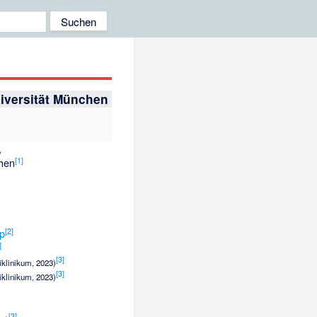
iversität München
,
[
1
]
chen
[
2
]
öp
]
[
3
]
iklinikum, 2023)
[
3
]
iklinikum, 2023)
[
3
]