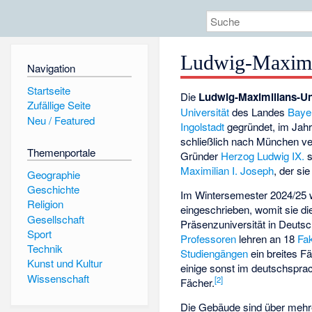
Ludwig-Maximi
Navigation
Startseite
Die
Ludwig-Maximilians-Un
Zufällige Seite
Universität
des Landes
Baye
Neu / Featured
Ingolstadt
gegründet, im Jah
schließlich nach München ver
Themenportale
Gründer
Herzog Ludwig IX.
s
Maximilian I. Joseph
, der si
Geographie
Geschichte
Im Wintersemester 2024/25 
Religion
eingeschrieben, womit sie die
Gesellschaft
Präsenzuniversität in Deutsch
Sport
Professoren
lehren an 18
Fak
Technik
Studiengängen
ein breites F
Kunst und Kultur
einige sonst im deutschspr
Wissenschaft
[
2
]
Fächer.
Die Gebäude sind über mehr