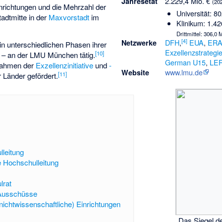
2.229,4 Mio. €
Jahresetat
(20
inrichtungen und die Mehrzahl der
Universität: 8
Stadtmitte in der
Maxvorstadt
im
Klinikum: 1.42
Drittmittel: 306,0 
[
4
]
DFH
,
EUA
,
ER
Netzwerke
n unterschiedlichen Phasen ihrer
Exzellenzstrategi
[
10
]
 – an der LMU München tätig.
German U15
,
LE
Rahmen der
Exzellenzinitiative
und
-
www.lmu.de
Website
[
11
]
Länder gefördert.
leitung
e Hochschulleitung
lrat
 Ausschüsse
(nichtwissenschaftliche) Einrichtungen
Das Siegel d