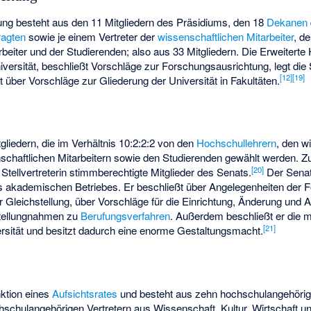
tung besteht aus den 11 Mitgliedern des Präsidiums, den 18
Dekanen
ragten
sowie je einem Vertreter der
wissenschaftlichen Mitarbeiter
, de
beiter und der Studierenden; also aus 33 Mitgliedern. Die Erweiterte 
iversität, beschließt Vorschläge zur Forschungsausrichtung, legt di
[
12
]
[
19
]
t über Vorschläge zur Gliederung der Universität in Fakultäten.
gliedern, die im Verhältnis 10:2:2:2 von den
Hochschullehrern
, den w
nschaftlichen Mitarbeitern sowie den Studierenden gewählt werden. Z
[
20
]
Stellvertreterin stimmberechtigte Mitglieder des Senats.
Der Senat 
s akademischen Betriebes. Er beschließt über Angelegenheiten der 
Gleichstellung, über Vorschläge für die Einrichtung, Änderung und 
Stellungnahmen zu
Berufungsverfahren
. Außerdem beschließt er die 
[
21
]
ersität und besitzt dadurch eine enorme Gestaltungsmacht.
nktion eines
Aufsichtsrates
und besteht aus zehn hochschulangehörig
schulangehörigen Vertretern aus Wissenschaft, Kultur, Wirtschaft und