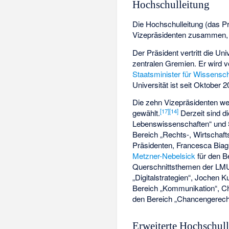
Hochschulleitung
Die Hochschulleitung (das P
Vizepräsidenten zusammen, di
Der Präsident vertritt die Un
zentralen Gremien. Er wird
Staatsminister für Wissensch
Universität ist seit Oktober 
Die zehn Vizepräsidenten w
[
17
]
[
14
]
gewählt.
Derzeit sind d
Lebenswissenschaften“ und S
Bereich „Rechts-, Wirtschaft
Präsidenten, Francesca Biagi
Metzner-Nebelsick
für den B
Querschnittsthemen der LMU s
„Digitalstrategien“,
Jochen K
Bereich „Kommunikation“, Ch
den Bereich „Chancengerechti
Erweiterte Hochschul