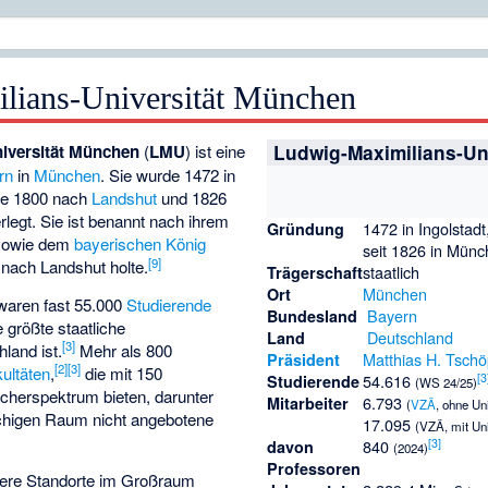
lians-Universität München
iversität München
(
LMU
) ist eine
Ludwig-Maximilians-Un
rn
in
München
. Sie wurde 1472 in
re 1800 nach
Landshut
und 1826
legt. Sie ist benannt nach ihrem
1472 in Ingolstadt
Gründung
owie dem
bayerischen König
seit 1826 in Mün
[
9
]
e nach Landshut holte.
staatlich
Trägerschaft
München
Ort
waren fast 55.000
Studierende
Bayern
Bundesland
 größte staatliche
Deutschland
Land
[
3
]
land ist.
Mehr als 800
Matthias H. Tsch
Präsident
[
2
]
[
3
]
ultäten
,
die mit 150
[
3
54.616
Studierende
(WS 24/25)
ächerspektrum bieten, darunter
6.793
Mitarbeiter
(
VZÄ
, ohne Un
achigen Raum nicht angebotene
17.095
(VZÄ, mit Un
[
3
]
840
davon
(2024)
Professoren
ere Standorte im Großraum