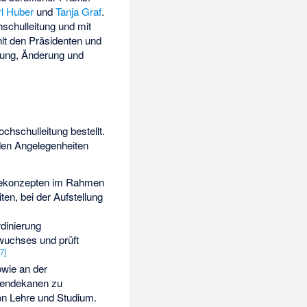
rl Huber
und
Tanja Graf
.
schulleitung und mit
lt den Präsidenten und
htung, Änderung und
hschulleitung bestellt.
nden Angelegenheiten
egiekonzepten im Rahmen
en, bei der Aufstellung
dinierung
wuchses und prüft
7
]
wie an der
diendekanen zu
on Lehre und Studium.