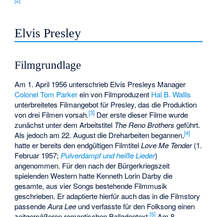
Elvis Presley
Filmgrundlage
Am 1. April 1956 unterschrieb Elvis Presleys Manager
Colonel Tom Parker
ein von Filmproduzent
Hal B. Wallis
unterbreitetes Filmangebot für Presley, das die Produktion
[3]
von drei Filmen vorsah.
Der erste dieser Filme wurde
zunächst unter dem Arbeitstitel
The Reno Brothers
geführt.
[4]
Als jedoch am 22. August die Dreharbeiten begannen,
hatte er bereits den endgültigen Filmtitel
Love Me Tender
(1.
Februar 1957;
Pulverdampf und heiße Lieder
)
angenommen. Für den nach der Bürgerkriegszeit
spielenden Western hatte Kenneth Lorin Darby die
gesamte, aus vier Songs bestehende Filmmusik
geschrieben. Er adaptierte hierfür auch das in die Filmstory
passende
Aura Lee
und verfasste für den Folksong einen
[5]
zeitgemäßeren romantischen Balladentext.
Am 8.