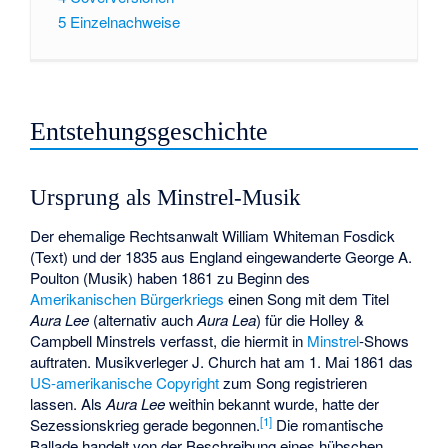
5
Einzelnachweise
Entstehungsgeschichte
Ursprung als Minstrel-Musik
Der ehemalige Rechtsanwalt William Whiteman Fosdick
(Text) und der 1835 aus England eingewanderte George A.
Poulton (Musik) haben 1861 zu Beginn des
Amerikanischen Bürgerkriegs
einen Song mit dem Titel
Aura Lee
(alternativ auch
Aura Lea
) für die Holley &
Campbell Minstrels verfasst, die hiermit in
Minstrel
-Shows
auftraten. Musikverleger J. Church hat am 1. Mai 1861 das
US-amerikanische Copyright
zum Song registrieren
lassen. Als
Aura Lee
weithin bekannt wurde, hatte der
[1]
Sezessionskrieg gerade begonnen.
Die romantische
Ballade handelt von der Beschreibung eines hübschen