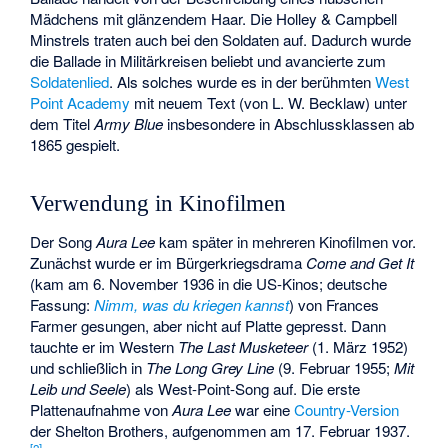
Mädchens mit glänzendem Haar. Die Holley & Campbell
Minstrels traten auch bei den Soldaten auf. Dadurch wurde
die Ballade in Militärkreisen beliebt und avancierte zum
Soldatenlied
. Als solches wurde es in der berühmten
West
Point Academy
mit neuem Text (von L. W. Becklaw) unter
dem Titel
Army Blue
insbesondere in Abschlussklassen ab
1865 gespielt.
Verwendung in Kinofilmen
Der Song
Aura Lee
kam später in mehreren Kinofilmen vor.
Zunächst wurde er im Bürgerkriegsdrama
Come and Get It
(kam am 6. November 1936 in die US-Kinos; deutsche
Fassung:
Nimm, was du kriegen kannst
) von Frances
Farmer gesungen, aber nicht auf Platte gepresst. Dann
tauchte er im Western
The Last Musketeer
(1. März 1952)
und schließlich in
The Long Grey Line
(9. Februar 1955;
Mit
Leib und Seele
) als West-Point-Song auf. Die erste
Plattenaufnahme von
Aura Lee
war eine
Country-Version
der
Shelton Brothers
, aufgenommen am 17. Februar 1937.
[2]