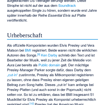
aufgebrachten US-Teenager beruhigt werden. Diese
Strophe ist nicht auf der aus dem
Soundtrack
ausgekoppelten Single zu hören, sondern wurde erst Jahre
später innerhalb der Reihe
Essential Elvis
auf Platte
veröffentlicht.
Urheberschaft
Als offizielle Komponisten wurden Elvis Presley und Vera
Matson bei
BMI
registriert. Beide waren nicht die wirklichen
[9]
Autoren des Songs.
Ken Darby
schrieb den Text und ist
Bearbeiter der Musik, weil zu jener Zeit die Melodie von
Aura Lee
bereits als
Public domain
galt. Der mächtige
Presley-Manager Parker sorgte dafür, dass Darby dem
„cut-in“
zustimmte, Presley als Mitkomponist registrieren
zu lassen, ohne dass Presley einen eigenen geistigen
Beitrag zum Song hatte. Dieses „cut-in“ kam anfangs bei
Presley-Platten (und auch sonst in der Popmusik) nicht
selten vor. So ist zu erklären, dass bei BMI insgesamt 51
Musiktitel für Elvis Presley als Komponist urheberrechtlich
[10]
registriert sind.
Presley hat der American Music