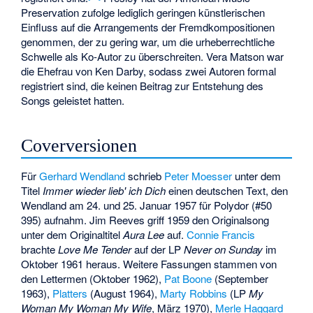
Preservation zufolge lediglich geringen künstlerischen
Einfluss auf die Arrangements der Fremdkompositionen
genommen, der zu gering war, um die urheberrechtliche
Schwelle als Ko-Autor zu überschreiten. Vera Matson war
die Ehefrau von Ken Darby, sodass zwei Autoren formal
registriert sind, die keinen Beitrag zur Entstehung des
Songs geleistet hatten.
Coverversionen
Für
Gerhard Wendland
schrieb
Peter Moesser
unter dem
Titel
Immer wieder lieb' ich Dich
einen deutschen Text, den
Wendland am 24. und 25. Januar 1957 für Polydor (#50
395) aufnahm. Jim Reeves griff 1959 den Originalsong
unter dem Originaltitel
Aura Lee
auf.
Connie Francis
brachte
Love Me Tender
auf der LP
Never on Sunday
im
Oktober 1961 heraus. Weitere Fassungen stammen von
den
Lettermen
(Oktober 1962),
Pat Boone
(September
1963),
Platters
(August 1964),
Marty Robbins
(LP
My
Woman My Woman My Wife
, März 1970),
Merle Haggard