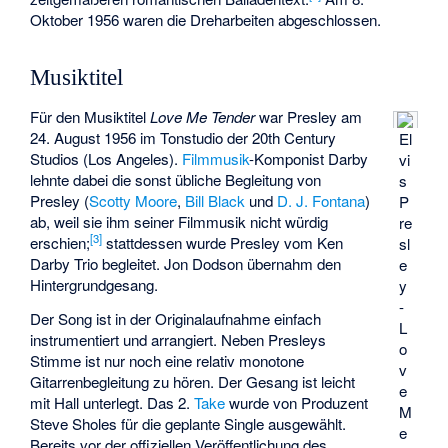
Oktober 1956 waren die Dreharbeiten abgeschlossen.
Musiktitel
Für den Musiktitel
Love Me Tender
war Presley am
24. August 1956 im Tonstudio der 20th Century
El
Studios (Los Angeles).
Filmmusik
-Komponist Darby
vi
lehnte dabei die sonst übliche Begleitung von
s
Presley (
Scotty Moore
,
Bill Black
und
D. J. Fontana
)
P
ab, weil sie ihm seiner Filmmusik nicht würdig
re
[3]
erschien;
stattdessen wurde Presley vom Ken
sl
Darby Trio begleitet. Jon Dodson übernahm den
e
Hintergrundgesang.
y
-
Der Song ist in der Originalaufnahme einfach
L
instrumentiert und arrangiert. Neben Presleys
o
Stimme ist nur noch eine relativ monotone
v
Gitarrenbegleitung zu hören. Der Gesang ist leicht
e
mit Hall unterlegt. Das 2.
Take
wurde von Produzent
M
Steve Sholes für die geplante Single ausgewählt.
e
Bereits vor der offiziellen Veröffentlichung des