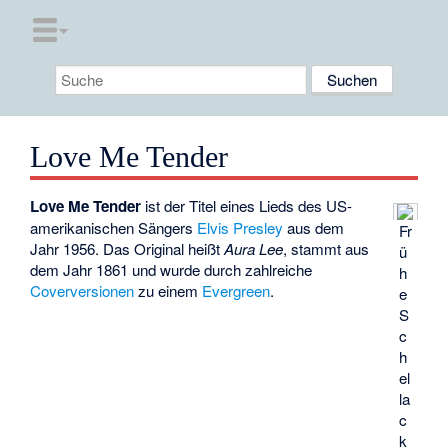
Love Me Tender
Love Me Tender
ist der Titel eines Lieds des US-
amerikanischen Sängers
Elvis Presley
aus dem
Fr
Jahr 1956. Das Original heißt
Aura Lee
, stammt aus
ü
dem Jahr 1861 und wurde durch zahlreiche
h
Coverversionen
zu einem
Evergreen
.
e
S
c
h
el
la
c
k