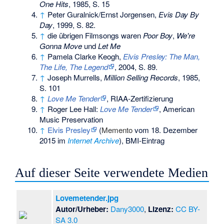
One Hits
, 1985, S. 15
↑
Peter Guralnick/Ernst Jorgensen,
Evis Day By
Day
, 1999, S. 82.
↑
die übrigen Filmsongs waren
Poor Boy
,
We're
Gonna Move
und
Let Me
↑
Pamela Clarke Keogh,
Elvis Presley: The Man,
The Life, The Legend
, 2004, S. 89.
↑
Joseph Murrells,
Million Selling Records
, 1985,
S. 101
↑
Love Me Tender
, RIAA-Zertifizierung
↑
Roger Lee Hall:
Love Me Tender
, American
Music Preservation
↑
Elvis Presley
(
Memento
vom 18. Dezember
2015 im
Internet Archive
), BMI-Eintrag
Auf dieser Seite verwendete Medien
Lovemetender.jpg
Autor/Urheber:
Dany3000
,
Lizenz:
CC BY-
SA 3.0