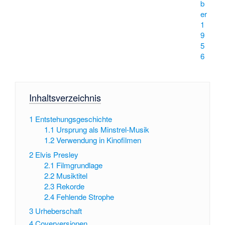
b
er
1
9
5
6
Inhaltsverzeichnis
1
Entstehungsgeschichte
1.1
Ursprung als Minstrel-Musik
1.2
Verwendung in Kinofilmen
2
Elvis Presley
2.1
Filmgrundlage
2.2
Musiktitel
2.3
Rekorde
2.4
Fehlende Strophe
3
Urheberschaft
4
Coverversionen