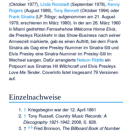
(Oktober 1977),
Linda Ronstadt
(September 1978),
Kenny
Rogers
(August 1989),
Tony Bennett
(Oktober 1994) oder
Frank Sinatra
(LP
Trilogy
; aufgenommen am 21. August
1979, erschienen im März 1980). In der am 26. März 1960
in Miami gedrehten Fernsehshow
Welcome Home Elvis
,
die Presleys Rückkehr in das Show-Business nach seiner
Armeezeit markierte, gab es einen Auftritt, bei dem Frank
Sinatra als Gag eine Presley-Nummer im Sinatra-Stil und
Elvis Presley eine Sinatra-Nummer im Presley-Stil im
Wechsel sangen. Dafür arrangierte
Nelson Riddle
ein
Potpourri aus Sinatras Hit
Witchcraft
und Elvis Presleys
Love Me Tender
. Coverinfo listet insgesamt 79 Versionen
auf.
Einzelnachweise
↑
Kriegsbeginn war der 12. April 1861
↑
Tony Russell,
Country Music Records: A
Discography 1921-1942
, 2008, S. 828.
a
b
↑
Fred Bronson,
The Billboard Book of Number