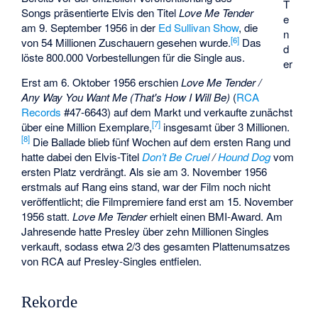
T
Songs präsentierte Elvis den Titel
Love Me Tender
e
am 9. September 1956 in der
Ed Sullivan Show
, die
n
[6]
von 54 Millionen Zuschauern gesehen wurde.
Das
d
löste 800.000 Vorbestellungen für die Single aus.
er
Erst am 6. Oktober 1956 erschien
Love Me Tender /
Any Way You Want Me (That's How I Will Be)
(
RCA
Records
#47-6643) auf dem Markt und verkaufte zunächst
[7]
über eine Million Exemplare,
insgesamt über 3 Millionen.
[8]
Die Ballade blieb fünf Wochen auf dem ersten Rang und
hatte dabei den Elvis-Titel
Don’t Be Cruel
/
Hound Dog
vom
ersten Platz verdrängt. Als sie am 3. November 1956
erstmals auf Rang eins stand, war der Film noch nicht
veröffentlicht; die Filmpremiere fand erst am 15. November
1956 statt.
Love Me Tender
erhielt einen BMI-Award. Am
Jahresende hatte Presley über zehn Millionen Singles
verkauft, sodass etwa 2/3 des gesamten Plattenumsatzes
von RCA auf Presley-Singles entfielen.
Rekorde