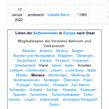
17.
Januar
amtierend
Isabelle Berro
* 1965
2022
Listen der
Außenminister
in
Europa
nach Staat
Mitgliedstaaten der Vereinten Nationen und
Vatikanstadt:
Albanien
 · 
Andorra
 · 
Belarus
 · 
Belgien
 · 
Bosnien und Herzegowina
 · 
Bulgarien
 · 
Dänemark
 · 
Deutschland
 · 
Estland
 · 
Finnland
 · 
Frankreich
 · 
Griechenland
 · 
Irland
 · 
Island
 · 
Italien
 · 
Kroatien
 · 
Lettland
 · 
Liechtenstein
 · 
Litauen
 · 
Luxemburg
 · 
Malta
 · 
Moldau
 · 
 · 
Montenegro
 · 
Niederlande
 · 
Monaco
Nordmazedonien
 · 
Norwegen
 · 
Österreich
 · 
Polen
 · 
Portugal
 · 
Rumänien
 · 
Russland
 · 
San Marino
 · 
Schweden
 · 
Schweiz
 · 
Serbien
 · 
Slowakei
 · 
Slowenien
 · 
Spanien
 · 
Tschechien
 · 
Tschechoslowakei
 · 
Türkei
 · 
Ukraine
 · 
Ungarn
 · 
Vatikanstadt
 · 
Vereinigtes Königreich
 · 
Zypern