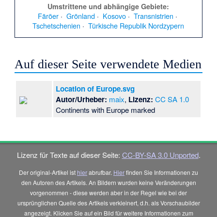
Umstrittene und abhängige Gebiete:
Färöer
 · 
Grönland
 · 
Kosovo
 · 
Transnistrien
 · 
Tschetschenien
 · 
Türkische Republik Nordzypern
Auf dieser Seite verwendete Medien
Location of Europe.svg
Autor/Urheber:
maix
,
Lizenz:
CC SA 1.0
Continents with Europe marked
Lizenz für Texte auf dieser Seite:
CC-BY-SA 3.0 Unported
.
Der original-Artikel ist
hier
abrufbar.
Hier
finden Sie Informationen zu
den Autoren des Artikels. An Bildern wurden keine Veränderungen
vorgenommen - diese werden aber in der Regel wie bei der
ursprünglichen Quelle des Artikels verkleinert, d.h. als Vorschaubilder
angezeigt. Klicken Sie auf ein Bild für weitere Informationen zum