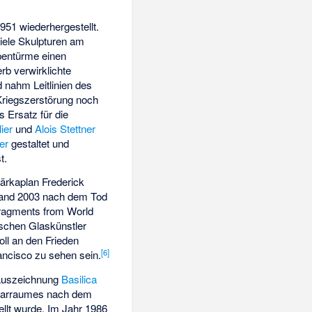
951 wiederhergestellt.
iele Skulpturen am
pentürme einen
rb verwirklichte
 nahm Leitlinien des
Kriegszerstörung noch
s Ersatz für die
ier
und
Alois Stettner
er
gestaltet und
t.
tärkaplan Frederick
tand 2003 nach dem Tod
Fragments from World
schen Glaskünstler
ll an den Frieden
[
6
]
rancisco zu sehen sein.
 Auszeichnung
Basilica
Altarraumes nach dem
tellt wurde. Im Jahr 1986