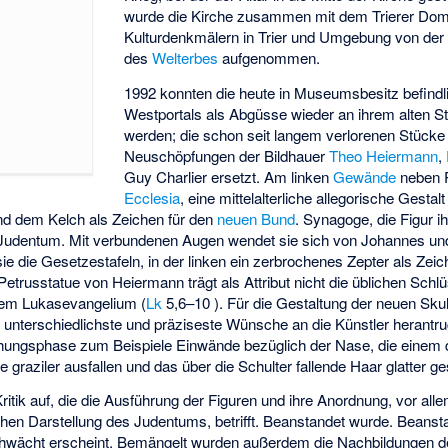
wurde die Kirche zusammen mit dem Trierer Do
Kulturdenkmälern in Trier und Umgebung von der
des
Welterbes
aufgenommen.
1992 konnten die heute in Museumsbesitz befindl
Westportals als Abgüsse wieder an ihrem alten S
werden; die schon seit langem verlorenen Stück
Neuschöpfungen der Bildhauer
Theo Heiermann
,
Guy Charlier
ersetzt. Am linken
Gewände
neben P
Ecclesia
, eine mittelalterliche allegorische Gesta
nd dem Kelch als Zeichen für den
neuen Bund
. Synagoge, die Figur i
m Judentum. Mit verbundenen Augen wendet sie sich von Johannes u
sie die Gesetzestafeln, in der linken ein zerbrochenes Zepter als Zei
etrusstatue von Heiermann trägt als Attribut nicht die üblichen Schlü
dem Lukasevangelium (
Lk
5,6–10 ). Für die Gestaltung der neuen Sku
 unterschiedlichste und präziseste Wünsche an die Künstler herantru
tehungsphase zum Beispiele Einwände bezüglich der Nase, die einem d
e graziler ausfallen und das über die Schulter fallende Haar glatter ge
itik auf, die die Ausführung der Figuren und ihre Anordnung, vor all
chen Darstellung des Judentums, betrifft. Beanstandet wurde. Beans
chwächt erscheint. Bemängelt wurden außerdem die Nachbildungen 