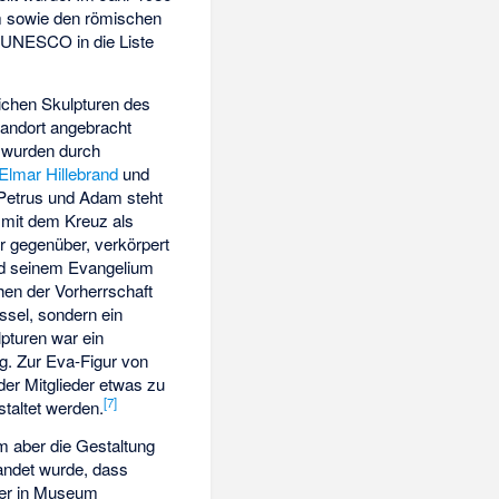
m sowie den römischen
 UNESCO in die Liste
ichen Skulpturen des
tandort angebracht
e wurden durch
Elmar Hillebrand
und
etrus und Adam steht
lt mit dem Kreuz als
hr gegenüber, verkörpert
nd seinem Evangelium
chen der Vorherrschaft
ssel, sondern ein
lpturen war ein
g. Zur Eva-Figur von
er Mitglieder etwas zu
[
7
]
staltet werden.
em aber die Gestaltung
tandet wurde, dass
der in Museum