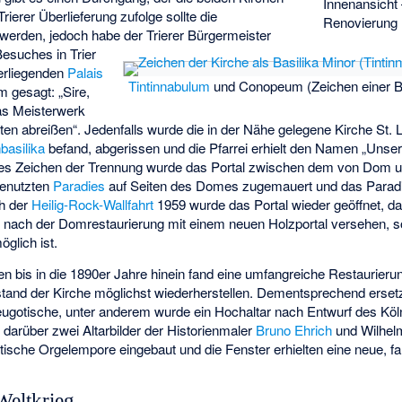
Innenansicht 
rierer Überlieferung zufolge sollte die
Renovierung
werden, jedoch habe der Trierer Bürgermeister
Besuches in Trier
erliegenden
Palais
Tintinnabulum
und
Conopeum
(Zeichen einer B
m gesagt: „Sire,
das Meisterwerk
ten abreißen“. Jedenfalls wurde die in der Nähe gelegene Kirche St. L
basilika
befand, abgerissen und die Pfarrei erhielt den Namen „Unse
res Zeichen der Trennung wurde das Portal zwischen dem von Dom u
enutzten
Paradies
auf Seiten des Domes zugemauert und das Parad
ch der
Heilig-Rock-Wallfahrt
1959 wurde das Portal wieder geöffnet, da
d nach der Domrestaurierung mit einem neuen Holzportal versehen, s
glich ist.
 bis in die 1890er Jahre hinein fand eine umfangreiche Restaurierung
ustand der Kirche möglichst wiederherstellen. Dementsprechend erset
eugotische, unter anderem wurde ein Hochaltar nach Entwurf des K
 darüber zwei Altarbilder der Historienmaler
Bruno Ehrich
und
Wilhel
ische Orgelempore eingebaut und die Fenster erhielten eine neue, fa
eltkrieg