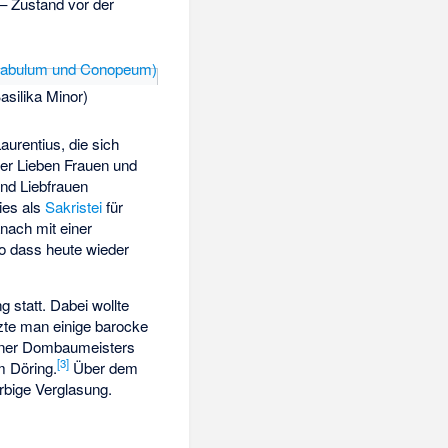
– Zustand vor der
asilika Minor)
aurentius, die sich
rer Lieben Frauen und
nd Liebfrauen
ies als
Sakristei
für
nach mit einer
o dass heute wieder
 statt. Dabei wollte
zte man einige barocke
ölner Dombaumeisters
[
3
]
m Döring
.
Über dem
rbige Verglasung.