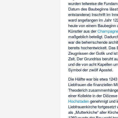
wurden teilweise die Fundam
Datum des Baubeginns lässt s
entstandene) Inschrift im Inn
ward angefangen im Jahr 122
heute von einem Baubeginn
Künstler aus der
Champagn
maßgeblich beteiligt. Dadu
war die beherrschende archit
bereits hochentwickelt. Das
Zeugnissen der Gotik und is
Zeit. Der Grundriss beruht a
und die von acht Kapellen u
Symbol der zwölf Apostel.
Die Hälfte war bis etwa 1243
Liebfrauen die finanziellen 
Theoderich zusammenhängen, 
einer Kollekte in der Diözes
Hochstaden
genehmigt und 
Liebfrauenkirche fortgesetzt 
als „Mutterkirche“ aller Kir
1260 wurde der Bau wohl be