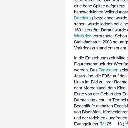
eine hohe Spitze aufgesetzt
handwerklichen Vollendungsg
Daedalus
) bezeichnet wurde.
sehen, wurde jedoch bei ein
1631 zerstört. Darauf wurde
Weltkrieg
verbrannte. Schon 
Stahldachstuhl 2003 so umg
Vorkriegszustand entspricht.
In die Entstehungszeit Mitte
Figurenschmuck der Westfas
werden. Das
Tympanon
zeig
Jesuskind, die Füße auf den
Links im Bild zu ihrer Rechte
dem Morgenland, dem Kind, und
Erste von der Geburt des Erl
Darstellung Jesu im Tempel
Bogenläufe enthalten Engelsf
von Bischöfen, Kirchenlehre
und der törichten Jungfraue
[
Evangeliums (
Mt
25,1–13 ).