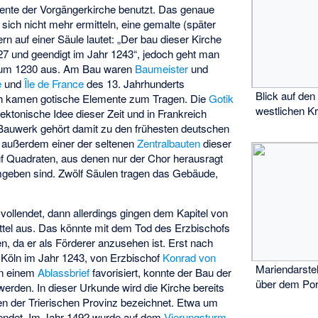
ente der Vorgängerkirche benutzt. Das genaue
ich nicht mehr ermitteln, eine gemalte (später
ern auf einer Säule lautet: „Der bau dieser Kirche
7 und geendigt im Jahr 1243“, jedoch geht man
 um 1230 aus. Am Bau waren
Baumeister
und
e
und
Île de France
des 13. Jahrhunderts
Blick auf den
rch kamen gotische Elemente zum Tragen. Die
Gotik
westlichen K
ektonische Idee dieser Zeit und in Frankreich
 Bauwerk gehört damit zu den frühesten deutschen
t außerdem einer der seltenen
Zentralbauten
dieser
uf Quadraten, aus denen nur der Chor herausragt
mgeben sind. Zwölf Säulen tragen das Gebäude,
 vollendet, dann allerdings gingen dem Kapitel von
Mittel aus. Das könnte mit dem Tod des Erzbischofs
da er als Förderer anzusehen ist. Erst nach
e Köln im Jahr 1243, von Erzbischof
Konrad von
Mariendarste
in einem
Ablassbrief
favorisiert, konnte der Bau der
über dem Por
werden. In dieser Urkunde wird die Kirche bereits
chen der Trierischen Provinz bezeichnet. Etwa um
endet. Im Jahr 1492 wurde auf dem
Vierungsturm