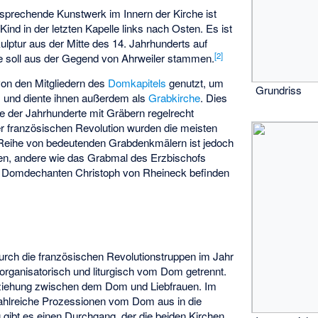
nsprechende Kunstwerk im Innern der Kirche ist
ind in der letzten Kapelle links nach Osten. Es ist
ulptur aus der Mitte des 14. Jahrhunderts auf
[
2
]
ie soll aus der Gegend von Ahrweiler stammen.
von den Mitgliedern des
Domkapitels
genutzt, um
Grundriss
n, und diente ihnen außerdem als
Grabkirche
. Dies
fe der Jahrhunderte mit Gräbern regelrecht
r französischen Revolution wurden die meisten
e Reihe von bedeutenden Grabdenkmälern ist jedoch
lten, andere wie das Grabmal des Erzbischofs
 Domdechanten Christoph von Rheineck befinden
.
urch die französischen Revolutionstruppen im Jahr
organisatorisch und liturgisch vom Dom getrennt.
ziehung zwischen dem Dom und Liebfrauen. Im
zahlreiche Prozessionen vom Dom aus in die
u gibt es einen Durchgang, der die beiden Kirchen