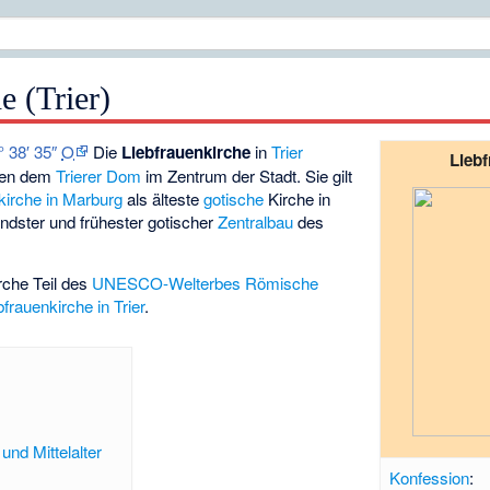
e (Trier)
° 38′ 35″
O
Die
Liebfrauenkirche
in
Trier
Liebf
eben dem
Trierer Dom
im Zentrum der Stadt. Sie gilt
kirche in Marburg
als älteste
gotische
Kirche in
ndster und frühester gotischer
Zentralbau
des
irche Teil des
UNESCO-Welterbes Römische
rauenkirche in Trier
.
und Mittelalter
Konfession
: