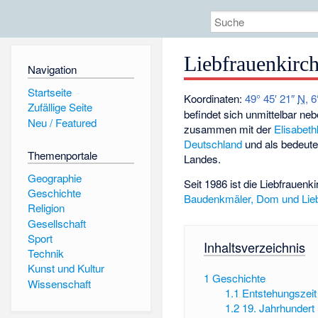
Liebfrauenkirch
Navigation
Startseite
Koordinaten:
49° 45′ 21″
N
,
6
Zufällige Seite
befindet sich unmittelbar n
Neu / Featured
zusammen mit der
Elisabeth
Deutschland
und als bedeute
Themenportale
Landes.
Geographie
Seit 1986 ist die Liebfrauenk
Geschichte
Baudenkmäler, Dom und Liebf
Religion
Gesellschaft
Sport
Inhaltsverzeichnis
Technik
Kunst und Kultur
1
Geschichte
Wissenschaft
1.1
Entstehungszeit 
1.2
19. Jahrhundert