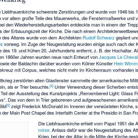
die Liebfrauenkirche schwerste Zerstörungen und wurde von 1946 bis 1
vor allem große Teile des Mauerwerks, die Fenstermaßwerke und v
ei den Wiederherstellungsarbeiten entdeckte man in einem der Trep
s der Erbauungszeit der Kirche. Die nach einem Architektenwettbewe
ge des Altares wurde von dem Architekten
Rudolf Schwarz
geplant und
ls
vorweg. Im Zuge der Neugestaltung wurden einige auch nach der 
des 19. und frühen 20. Jahrhunderts entfernt, z. B. der Hochaltar. Al
 den 1860er Jahren wurden neue nach Entwurf von
Jacques Le Chevall
sowie der Baldachin darüber wurden vom Kölner Künstler
Hein Wimm
ekreuz mit Corpus, welches nicht mehr im Kirchenraum vorhanden is
krieg zerstörten alten Glasfenster sammelte der amerikanische Mili
[
4
]
, als er Trier besuchte.
Unter Verwendung dieser Scherben ents
 Teil der Ausstellung des Kunstprojekts „Remembered Light: Glass 
ws“. Das von dem in Trier geborenen und aufgewachsenen amerikani
[
5
]
Bild
zeigt Frederick McDonald im Inneren der verwüsteten Kirche, so
 der Main Post Chapel des Interfaith Center at the Presidio in San F
Die Liebfrauenkirche erhielt vom Papst 1951 die
minor
. Anlass dafür war die Neugestaltung des 
Krieg, bei der der Altar in die Mitte der Kirche ges