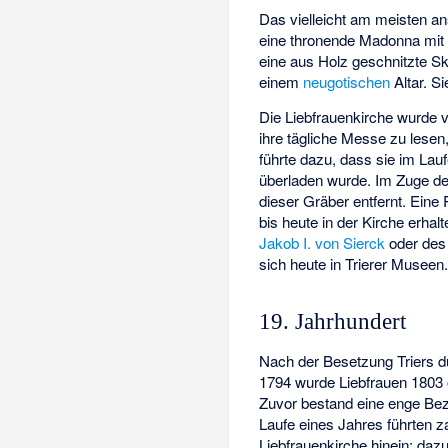
Das vielleicht am meisten a
eine thronende Madonna mit K
eine aus Holz geschnitzte Sk
einem
neugotischen
Altar. S
Die Liebfrauenkirche wurde 
ihre tägliche Messe zu lese
führte dazu, dass sie im Lau
überladen wurde. Im Zuge de
dieser Gräber entfernt. Ein
bis heute in der Kirche erha
Jakob I. von Sierck
oder des
sich heute in Trierer Museen
19. Jahrhundert
Nach der Besetzung Triers d
1794 wurde Liebfrauen 1803 
Zuvor bestand eine enge Be
Laufe eines Jahres führten 
Liebfrauenkirche hinein; daz