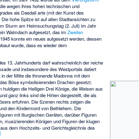
, die wegen ihres hohen technischen und
rades als Daedali arte (mit der Kunst des
 Die hohe Spitze ist auf alten Stadtansichten zu
em Sturm am Heimsuchungstag (2. Juli) im Jahr
 ein Walmdach aufgesetzt, das im
Zweiten
1945 konnte ein neues aufgesetzt werden, dessen
ebaut wurde, dass es wieder dem
 des 13. Jahrhunderts darf wahrscheinlich der reiche
sade und insbesondere des Westportals datiert
t in der Mitte die thronende Madonna mit dem
 das Böse symbolisierenden Drachen gesetzt.
n huldigen die Heiligen Drei Könige, die Weisen aus
 ganz links sind die Hirten dargestellt, die als
ösers erfuhren. Die Szenen rechts zeigen die
 und den Kindermord von Bethlehem. Die
iguren mit liturgischen Geräten, darüber Figuren
rn, musizierenden Königen und Figuren der klugen
n aus dem Hochzeits- und Gerichtsgleichnis des
2
]