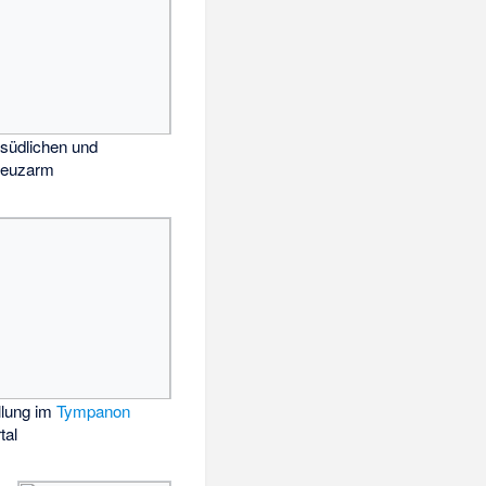
 südlichen und
reuzarm
llung im
Tympanon
tal