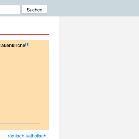
[
1
]
rauenkirche
römisch-katholisch