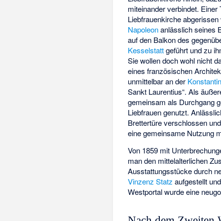
miteinander verbindet. Einer T
Liebfrauenkirche abgerissen 
Napoleon
anlässlich seines 
auf den Balkon des gegenüb
Kesselstatt
geführt und zu ih
Sie wollen doch wohl nicht 
eines französischen Architek
unmittelbar an der
Konstantin
Sankt Laurentius“. Als äuße
gemeinsam als Durchgang g
Liebfrauen genutzt. Anlässli
Brettertüre verschlossen un
eine gemeinsame Nutzung mö
Von 1859 mit Unterbrechungen
man den mittelalterlichen Z
Ausstattungsstücke durch n
Vinzenz Statz
aufgestellt und
Westportal wurde eine neugot
Nach dem Zweiten W