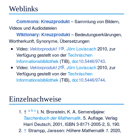
Weblinks
Commons
: Kreuzprodukt
– Sammlung von Bildern,
Videos und Audiodateien
Wiktionary: Kreuzprodukt
– Bedeutungserklärungen,
Wortherkunft, Synonyme, Übersetzungen
Video:
Vektorprodukt 1
.
Jörn Loviscach
2010, zur
Verfügung gestellt von der
Technischen
Informationsbibliothek
(TIB),
doi
:
10.5446/9743
.
Video:
Vektorprodukt 2
.
Jörn Loviscach
2010, zur
Verfügung gestellt von der
Technischen
Informationsbibliothek
(TIB),
doi
:
10.5446/9744
.
Einzelnachweise
a
b
c
↑
I. N. Bronstein, K. A. Semendjajew:
Taschenbuch der Mathematik
. 5. Auflage. Verlag
Harri Deutsch, 2001,
ISBN 3-8171-2005-2
,
S.
190
.
↑
Strampp, Janssen:
Höhere Mathematik 1
. 2020,