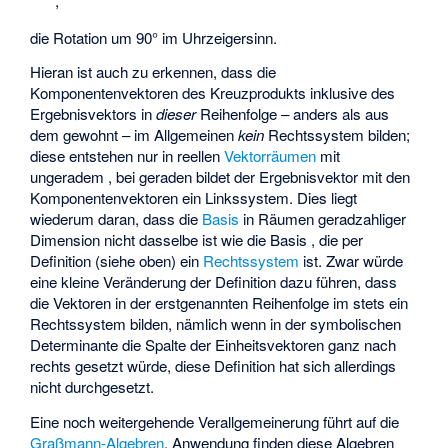
,
die Rotation um 90° im Uhrzeigersinn.
Hieran ist auch zu erkennen, dass die
Komponentenvektoren des Kreuzprodukts inklusive des
Ergebnisvektors in
dieser
Reihenfolge – anders als aus
dem
gewohnt – im Allgemeinen
kein
Rechtssystem bilden;
diese entstehen nur in reellen
Vektorräumen
mit
ungeradem
, bei geraden
bildet der Ergebnisvektor mit den
Komponentenvektoren ein Linkssystem. Dies liegt
wiederum daran, dass die
Basis
in Räumen geradzahliger
Dimension nicht dasselbe ist wie die Basis
, die per
Definition (siehe oben) ein
Rechtssystem
ist. Zwar würde
eine kleine Veränderung der Definition dazu führen, dass
die Vektoren in der erstgenannten Reihenfolge im
stets ein
Rechtssystem bilden, nämlich wenn in der symbolischen
Determinante die Spalte der Einheitsvektoren ganz nach
rechts gesetzt würde, diese Definition hat sich allerdings
nicht durchgesetzt.
Eine noch weitergehende Verallgemeinerung führt auf die
Graßmann-Algebren
. Anwendung finden diese Algebren