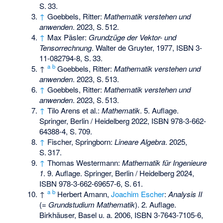
S.
33
.
↑
Goebbels, Ritter:
Mathematik verstehen und
anwenden
. 2023,
S.
512
.
↑
Max Päsler:
Grundzüge der Vektor- und
Tensorrechnung
. Walter de Gruyter, 1977,
ISBN 3-
11-082794-8
,
S.
33
.
a
b
↑
Goebbels, Ritter:
Mathematik verstehen und
anwenden
. 2023,
S.
513
.
↑
Goebbels, Ritter:
Mathematik verstehen und
anwenden
. 2023,
S.
513
.
↑
Tilo Arens et al.:
Mathematik
. 5. Auflage.
Springer, Berlin / Heidelberg 2022,
ISBN 978-3-662-
64388-4
,
S.
709
.
↑
Fischer, Springborn:
Lineare Algebra
. 2025,
S.
317
.
↑
Thomas Westermann:
Mathematik für Ingenieure
1
. 9. Auflage. Springer, Berlin / Heidelberg 2024,
ISBN 978-3-662-69657-6
,
S.
61
.
a
b
↑
Herbert Amann,
Joachim Escher
:
Analysis II
(=
Grundstudium Mathematik
). 2. Auflage.
Birkhäuser, Basel u. a. 2006,
ISBN 3-7643-7105-6
,