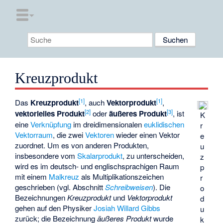
Kreuzprodukt
[
1
]
[
1
]
Das
Kreuzprodukt
, auch
Vektorprodukt
,
[
2
]
[
3
]
vektorielles Produkt
oder
äußeres Produkt
, ist
K
eine
Verknüpfung
im dreidimensionalen
euklidischen
r
Vektorraum
, die zwei
Vektoren
wieder einen Vektor
e
zuordnet. Um es von anderen Produkten,
u
insbesondere vom
Skalarprodukt
, zu unterscheiden,
z
wird es im deutsch- und englischsprachigen Raum
p
mit einem
Malkreuz
als Multiplikationszeichen
r
geschrieben (vgl. Abschnitt
Schreibweisen
). Die
o
Bezeichnungen
Kreuzprodukt
und
Vektorprodukt
d
gehen auf den Physiker
Josiah Willard Gibbs
u
zurück; die Bezeichnung
äußeres Produkt
wurde
k