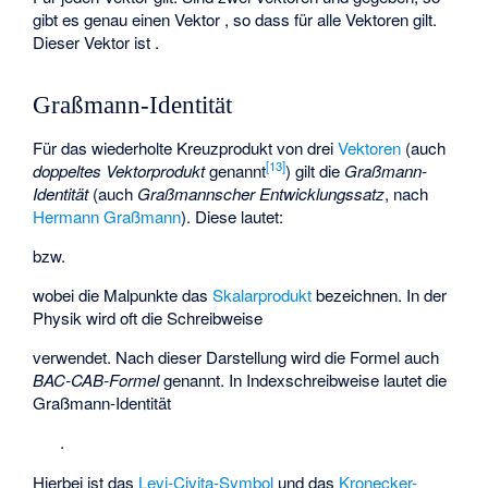
gibt es genau einen Vektor
, so dass
für alle Vektoren
gilt.
Dieser Vektor
ist
.
Graßmann-Identität
Für das wiederholte Kreuzprodukt von drei
Vektoren
(auch
[
13
]
doppeltes Vektorprodukt
genannt
) gilt die
Graßmann-
Identität
(auch
Graßmannscher Entwicklungssatz
, nach
Hermann Graßmann
). Diese lautet:
bzw.
wobei die Malpunkte das
Skalarprodukt
bezeichnen. In der
Physik wird oft die Schreibweise
verwendet. Nach dieser Darstellung wird die Formel auch
BAC-CAB-Formel
genannt. In Indexschreibweise lautet die
Graßmann-Identität
.
Hierbei ist
das
Levi-Civita-Symbol
und
das
Kronecker-