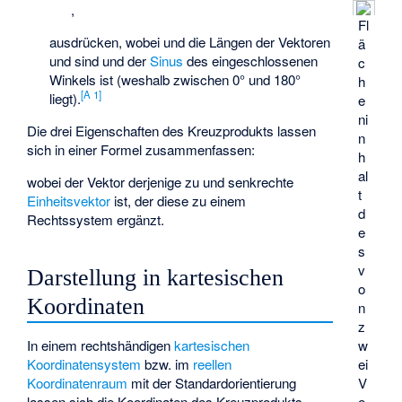
,
Fl
ausdrücken, wobei
und
die Längen der Vektoren
ä
und
sind und
der
Sinus
des eingeschlossenen
c
Winkels
ist (weshalb
zwischen 0° und 180°
h
[
A 1
]
liegt).
e
ni
Die drei Eigenschaften des Kreuzprodukts lassen
n
sich in einer Formel zusammenfassen:
h
al
wobei der Vektor
derjenige zu
und
senkrechte
t
Einheitsvektor
ist, der diese zu einem
d
Rechtssystem ergänzt.
e
s
v
Darstellung in kartesischen
o
Koordinaten
n
z
w
In einem rechtshändigen
kartesischen
ei
Koordinatensystem
bzw. im
reellen
V
Koordinatenraum
mit der Standardorientierung
e
lassen sich die Koordinaten des Kreuzprodukts