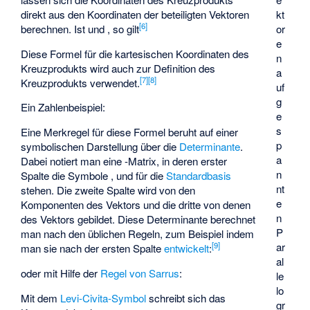
kt
direkt aus den Koordinaten der beteiligten Vektoren
[
6
]
or
berechnen. Ist
und
, so gilt
e
Diese Formel für die kartesischen Koordinaten des
n
Kreuzprodukts wird auch zur Definition des
a
[
7
]
[
8
]
Kreuzprodukts verwendet.
uf
g
Ein Zahlenbeispiel:
e
s
Eine Merkregel für diese Formel beruht auf einer
p
symbolischen Darstellung über die
Determinante
.
a
Dabei notiert man eine
-Matrix, in deren erster
n
Spalte die Symbole
,
und
für die
Standardbasis
nt
stehen. Die zweite Spalte wird von den
e
Komponenten des Vektors
und die dritte von denen
n
des Vektors
gebildet. Diese Determinante berechnet
P
man nach den üblichen Regeln, zum Beispiel indem
ar
[
9
]
man sie nach der ersten Spalte
entwickelt
:
al
oder mit Hilfe der
Regel von Sarrus
:
le
lo
Mit dem
Levi-Civita-Symbol
schreibt sich das
gr