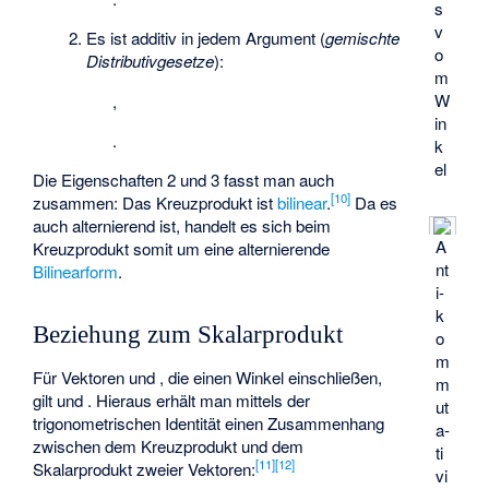
s
v
Es ist additiv in jedem Argument (
gemischte
o
Distributivgesetze
):
m
W
,
in
.
k
el
Die Eigenschaften 2 und 3 fasst man auch
[
10
]
zusammen: Das Kreuzprodukt ist
bilinear
.
Da es
auch alternierend ist, handelt es sich beim
A
Kreuzprodukt somit um eine alternierende
nt
Bilinearform
.
i­
k
Beziehung zum Skalarprodukt
o
m
Für Vektoren
und
, die einen Winkel
einschließen,
m
gilt
und
. Hieraus erhält man mittels der
ut
trigonometrischen Identität
einen Zusammenhang
a­
zwischen dem Kreuzprodukt und dem
ti
[
11
]
[
12
]
Skalarprodukt zweier Vektoren:
vi