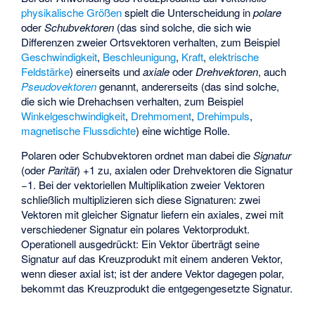
physikalische Größen
spielt die Unterscheidung in
polare
oder
Schubvektoren
(das sind solche, die sich wie
Differenzen zweier Ortsvektoren verhalten, zum Beispiel
Geschwindigkeit
,
Beschleunigung
,
Kraft
,
elektrische
Feldstärke
) einerseits und
axiale
oder
Drehvektoren
, auch
Pseudovektoren
genannt, andererseits (das sind solche,
die sich wie Drehachsen verhalten, zum Beispiel
Winkelgeschwindigkeit
,
Drehmoment
,
Drehimpuls
,
magnetische Flussdichte
) eine wichtige Rolle.
Polaren oder Schubvektoren ordnet man dabei die
Signatur
(oder
Parität
) +1 zu, axialen oder Drehvektoren die Signatur
−1. Bei der vektoriellen Multiplikation zweier Vektoren
schließlich multiplizieren sich diese Signaturen: zwei
Vektoren mit gleicher Signatur liefern ein axiales, zwei mit
verschiedener Signatur ein polares Vektorprodukt.
Operationell ausgedrückt: Ein Vektor überträgt seine
Signatur auf das Kreuzprodukt mit einem anderen Vektor,
wenn dieser axial ist; ist der andere Vektor dagegen polar,
bekommt das Kreuzprodukt die entgegengesetzte Signatur.