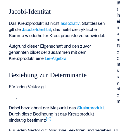
tä
t
Jacobi-Identität
in
ei
Das Kreuzprodukt ist nicht
assoziativ
. Stattdessen
n
gilt die
Jacobi-Identität
, das heißt die zyklische
e
Summe wiederholter Kreuzprodukte verschwindet:
m
R
Aufgrund dieser Eigenschaft und den zuvor
e
genannten bildet der
zusammen mit dem
c
Kreuzprodukt eine
Lie-Algebra
.
ht
s
Beziehung zur Determinante
s
y
Für jeden Vektor
gilt
st
e
.
m
Dabei bezeichnet der Malpunkt das
Skalarprodukt
.
Durch diese Bedingung ist das Kreuzprodukt
[
10
]
eindeutig bestimmt:
Für jeden Vektor
gilt: Sind zwei Vektoren
und
gegeben, so