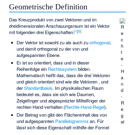
Geometrische Definition
Das Kreuzprodukt
von zwei Vektoren
und
im
dreidimensionalen Anschauungsraum ist ein Vektor
R
[
1
]
[
5
]
mit folgenden drei Eigenschaften:
e
c
Der Vektor
ist sowohl zu
als auch zu
orthogonal
,
h
und damit orthogonal zu der von
und
t
aufgespannten Ebene.
e
Er ist so orientiert, dass
und
in dieser
-
Reihenfolge ein
Rechtssystem
bilden.
H
Mathematisch heißt das, dass die drei Vektoren
a
und
gleich orientiert sind wie die Vektoren
,
und
n
der
Standardbasis
. Im physikalischen Raum
d
bedeutet es, dass sie sich wie Daumen,
-
Zeigefinger und abgespreizter Mittelfinger der
R
rechten Hand verhalten (
Rechte-Hand-Regel
).
e
Der Betrag von
gibt den Flächeninhalt des von
g
und
aufgespannten
Parallelogramms
an. Für
el
lässt sich diese Eigenschaft mithilfe der Formel