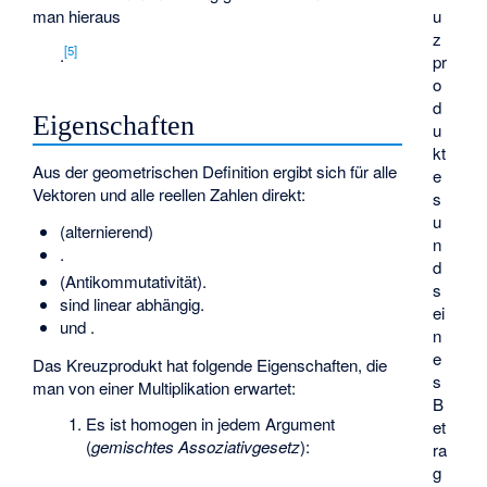
man hieraus
u
z
[
5
]
.
pr
o
d
Eigenschaften
u
kt
Aus der geometrischen Definition ergibt sich für alle
e
Vektoren
und alle reellen Zahlen
direkt:
s
u
(alternierend)
n
.
d
(
Antikommutativität
).
s
sind linear abhängig.
ei
und
.
n
e
Das Kreuzprodukt hat folgende Eigenschaften, die
s
man von einer Multiplikation erwartet:
B
Es ist homogen in jedem Argument
et
(
gemischtes Assoziativgesetz
):
ra
g
.