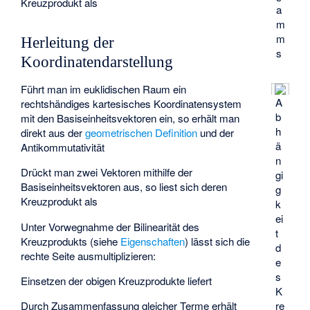
Kreuzprodukt als
a
m
m
Herleitung der
s
Koordinatendarstellung
Führt man im euklidischen Raum ein
A
rechtshändiges kartesisches Koordinatensystem
b
mit den Basiseinheitsvektoren
ein, so erhält man
h
direkt aus der
geometrischen Definition
und der
ä
Antikommutativität
n
Drückt man zwei Vektoren
mithilfe der
gi
Basiseinheitsvektoren aus, so liest sich deren
g
Kreuzprodukt als
k
ei
Unter Vorwegnahme der Bilinearität des
t
Kreuzprodukts (siehe
Eigenschaften
) lässt sich die
d
rechte Seite ausmultiplizieren:
e
s
Einsetzen der obigen Kreuzprodukte liefert
K
Durch Zusammenfassung gleicher Terme erhält
re