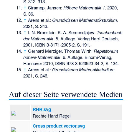
S.
312–313
.
↑
Strampp, Jansen:
Höhere Mathematik 1
. 2020,
S.
36
.
↑
Arens et al.:
Grundwissen Mathematikstudium
.
2021,
S.
243
.
↑
I. N. Bronstein, K. A. Semendjajew:
Taschenbuch
der Mathematik
. 5. Auflage. Verlag Harri Deutsch,
2001,
ISBN 3-8171-2005-2
,
S.
191
.
↑
Gerhard Merziger, Thomas Wirth:
Repetitorium
höhere Mathematik
. 6. Auflage. Binomi-Verlag,
Hannover 2010,
ISBN 978-3-923923-34-2
,
S.
134
.
↑
Arens et al.:
Grundwissen Mathmatikstudium
.
2021,
S.
246
.
Auf dieser Seite verwendete Medien
RHR.svg
Rechte Hand Regel
Cross product vector.svg