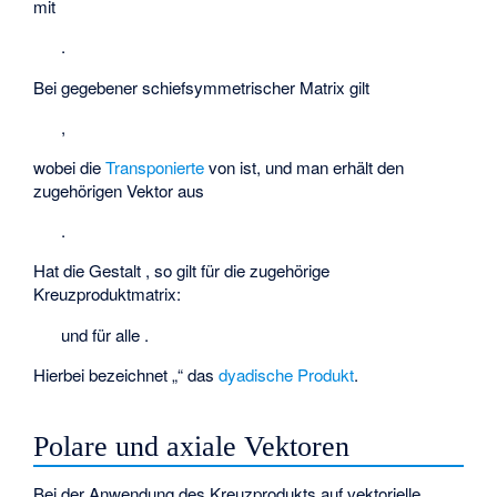
mit
.
Bei gegebener schiefsymmetrischer Matrix
gilt
,
wobei
die
Transponierte
von
ist, und man erhält den
zugehörigen Vektor aus
.
Hat
die Gestalt
, so gilt für die zugehörige
Kreuzproduktmatrix:
und
für alle
.
Hierbei bezeichnet „
“ das
dyadische Produkt
.
Polare und axiale Vektoren
Bei der Anwendung des Kreuzprodukts auf vektorielle