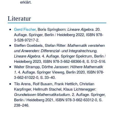
erklärt.
Literatur
Gerd Fischer
, Boris Springborn:
Lineare Algebra
. 20.
Auflage. Springer, Berlin / Heidelberg 2022,
ISBN 978-
3-528-97217-2
.
Steffen Goebbels, Stefan Ritter:
Mathematik verstehen
und Anwenden: Differenzial- und Integralrechnung,
Lineare Algebra
. 4. Auflage. Springer Spektrum, Berlin /
Heidelberg 2023,
ISBN 978-3-662-68366-8
,
S.
512–516
.
Walter Strampp, Dörthe Janssen:
Höhere Mathematik
1
. 4. Auflage. Springer Vieweg, Berlin 2020,
ISBN 978-
3-662-61022-0
,
S.
33–40
.
Tilo Arens, Rolf Busam, Frank Hettlich, Christian
Karpfinger, Hellmuth Stachel, Klaus Lichtenegger:
Grundwissen Mathematikstudium
. 2. Auflage. Springer,
Berlin / Heidelberg 2021,
ISBN 978-3-662-63312-0
, S.
238–246.