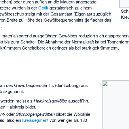
rmchen) oder durch außen an die Mauern angesetzte
tztere wurden in der
Gotik
gestalterisch zu einem
Schu
ewölbeschub steigt mit der Gesamtlast (Eigenlast zuzüglich
Kre
von Breite zu Höhe des Gewölbequerschnitts (je flacher das
.
d materialsparend ausgeführten Gewölbes reduziert sich entsprech
t bis zum Scheitel. Die Abnahme der Normalkraft ist bei Tonnenform 
ekrümmtem Scheitelbereich geringer als bei stark gekrümmtem.
um des Gewölbequerschnitts (der Laibung) aus
inie
genannt.
werden meist als
Halbkreisgewölbe
ausgeführt,
en Halbkreis bildet.
nt-
oder
Stichbogengewölben
bildet die Wölblinie
is, also ein
Kreissegment
von weniger als 180