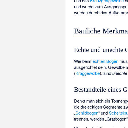
und das
Kreuzgratgewölbe
hi
und wurde zum Ausgangspunkt
wurden durch das Aufkom
Bauliche Merkma
Echte und unechte
Wie beim
echten Bogen
müss
ausgerichtet sein. Gewölbe m
(
Kraggewölbe
), sind
unechte
Bestandteile eines 
Denkt man sich ein Tonneng
die dreieckigen Segmente z
„
Schildbogen
“ und
Scheitelp
trennen, werden „Gratbogen“