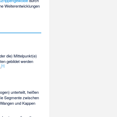
uzrippengewölbe
durch
he Weiterentwicklungen
er die) Mittelpunkt(e)
hten gebildet werden
[
1
]
.
gen) unterteilt, heißen
 Die Segmente zwischen
ie Wangen und Kappen