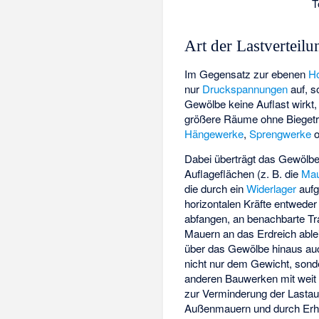
T
Art der Lastverteilu
Im Gegensatz zur ebenen
H
nur
Druckspannungen
auf, s
Gewölbe keine Auflast wirkt, 
größere Räume ohne
Bieget
Hängewerke
,
Sprengwerke
o
Dabei überträgt das Gewölbe 
Auflageflächen (z. B. die
Mau
die durch ein
Widerlager
aufg
horizontalen Kräfte entwede
abfangen, an benachbarte Tr
Mauern an das Erdreich ableit
über das Gewölbe hinaus auc
nicht nur dem Gewicht, son
anderen Bauwerken mit wei
zur Verminderung der Lasta
Außenmauern und durch Erhöh