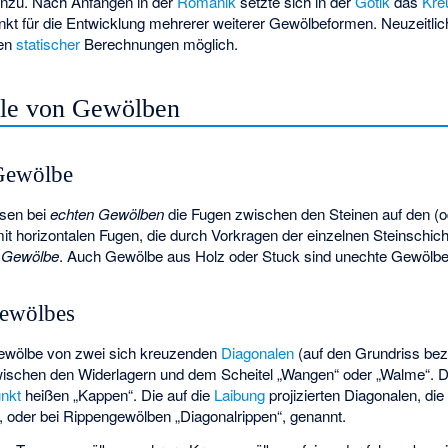
nzu. Nach Anfängen in der
Romanik
setzte sich in der
Gotik
das
Kre
 für die Entwicklung mehrerer weiterer Gewölbeformen. Neuzeitlic
men
statischer
Berechnungen möglich.
le von Gewölben
 Gewölbe
en bei
echten Gewölben
die Fugen zwischen den Steinen auf den (od
it horizontalen Fugen, die durch Vorkragen der einzelnen Steinschic
 Gewölbe
. Auch Gewölbe aus Holz oder Stuck sind unechte Gewölbe
Gewölbes
ewölbe von zwei sich kreuzenden
Diagonalen
(auf den Grundriss bezo
wischen den Widerlagern und dem Scheitel „Wangen“ oder „Walme“.
unkt
heißen „Kappen“. Die auf die
Laibung
projizierten Diagonalen, d
, oder bei Rippengewölben „Diagonalrippen“, genannt.