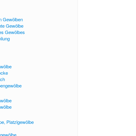
on Gewölben
hte Gewölbe
nes Gewölbes
eilung
wölbe
ecke
ch
pengewölbe
wölbe
ewölbe
e, Platzlgewölbe
tgewölbe