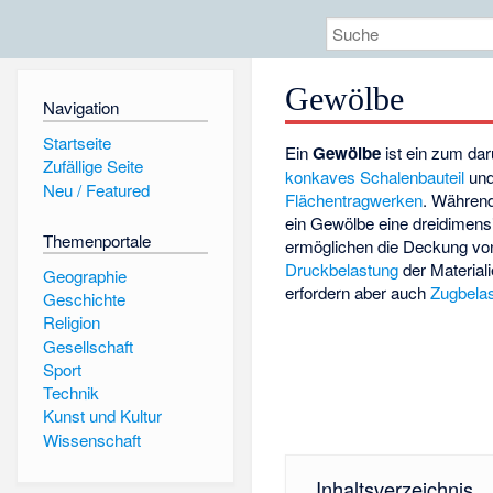
Gewölbe
Navigation
Startseite
Ein
Gewölbe
ist ein zum da
Zufällige Seite
konkaves
Schalenbauteil
und
Neu / Featured
Flächentragwerken
. Währen
ein Gewölbe eine dreidimen
Themenportale
ermöglichen die Deckung von
Druckbelastung
der Material
Geographie
erfordern aber auch
Zugbela
Geschichte
Religion
Gesellschaft
Sport
Technik
Kunst und Kultur
Wissenschaft
Inhaltsverzeichnis