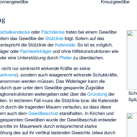
onnengewölbe
Kreuzgewölbe
ng
olzbalkendecke
oder
Flachdecke
treten bei einem Gewölbe
ofern das Gewölbe der
Stützlinie
folgt. Sofern auf das
entspricht die Stützlinie der
Katenoide
. So ist es möglich,
räger
oder
Fachwerkträger
und ohne Hilfskonstruktionen wie
der eine Unterstützung durch
Pfeiler
zu überdachen.
nicht nur senkrecht wirkende Kräfte an seine
erkrone
), sondern auch waagerecht wirkende Schubkräfte,
enommen werden müssen. Das Widerlager kann die
r durch quer unter dem Gewölbe gespannte Zugstäbe
Schu
agkonstruktionen weitergeben oder über die
Gründung
der
Spi
en. In letzterem Fall muss die Stützlinie bzw. die Katenoide
h durch die tragenden Mauern verlaufen, so dass diese
dern auch dem
Gewölbeschub
standhalten. In Kirchen und
t gespannten Gewölben wurde der Gewölbeschub entweder
usmitte im Mauerwerk durch entsprechend starke
ung des auf ihr vertikal lastenden Gewichts (etwa durch