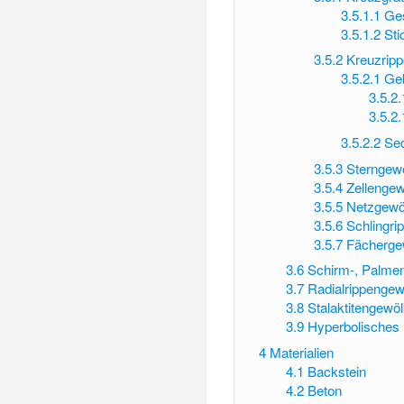
3.5.1.1
Ges
3.5.1.2
Sti
3.5.2
Kreuzrip
3.5.2.1
Ge
3.5.2.
3.5.2.
3.5.2.2
Sec
3.5.3
Sterngew
3.5.4
Zellenge
3.5.5
Netzgewö
3.5.6
Schlingri
3.5.7
Fächerge
3.6
Schirm-, Palme
3.7
Radialrippengew
3.8
Stalaktitengewö
3.9
Hyperbolisches 
4
Materialien
4.1
Backstein
4.2
Beton