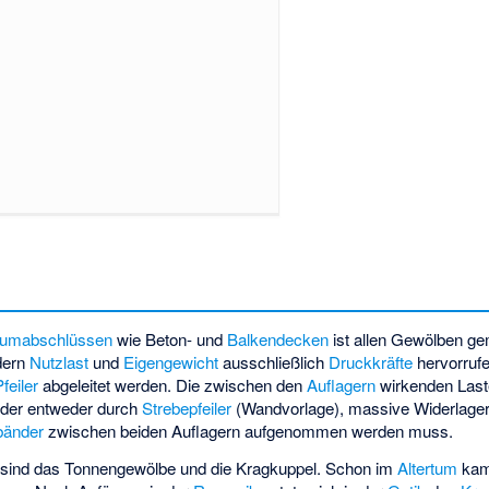
umabschlüssen
wie Beton- und
Balkendecken
ist allen Gewölben ge
dern
Nutzlast
und
Eigengewicht
ausschließlich
Druckkräfte
hervorrufe
Pfeiler
abgeleitet werden. Die zwischen den
Auflagern
wirkenden Last
 der entweder durch
Strebepfeiler
(Wandvorlage), massive Widerlager
bänder
zwischen beiden Auflagern aufgenommen werden muss.
 sind das Tonnengewölbe und die
Kragkuppel
. Schon im
Altertum
kam