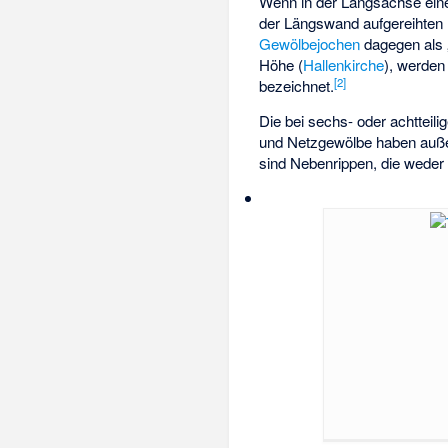
Wenn in der Längsachse ein
der Längswand aufgereihten 
Gewölbejochen
dagegen als 
Höhe (
Hallenkirche
), werden
[
2
]
bezeichnet.
Die bei sechs- oder achtteil
und Netzgewölbe haben auß
sind Nebenrippen, die weder