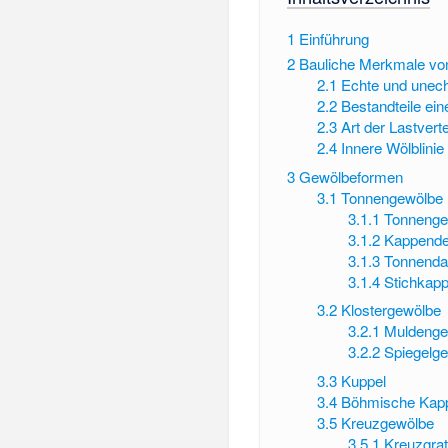
1
Einführung
2
Bauliche Merkmale v
2.1
Echte und unec
2.2
Bestandteile ei
2.3
Art der Lastvert
2.4
Innere Wölblinie
3
Gewölbeformen
3.1
Tonnengewölbe
3.1.1
Tonnenge
3.1.2
Kappend
3.1.3
Tonnenda
3.1.4
Stichkap
3.2
Klostergewölbe
3.2.1
Muldenge
3.2.2
Spiegelg
3.3
Kuppel
3.4
Böhmische Kapp
3.5
Kreuzgewölbe
3.5.1
Kreuzgra