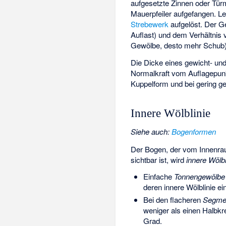
aufgesetzte Zinnen oder Tü
Mauerpfeiler
aufgefangen. Le
Strebewerk
aufgelöst. Der G
Auflast) und dem Verhältnis 
Gewölbe, desto mehr Schub)
Die Dicke eines gewicht- un
Normalkraft vom Auflagepunk
Kuppelform und bei gering g
Innere Wölblinie
Siehe auch
:
Bogenformen
Der Bogen, der vom Innenra
sichtbar ist, wird
innere Wölbl
Einfache
Tonnengewölbe
deren innere Wölblinie ein
Bei den flacheren
Segme
weniger als einen Halbkre
Grad.