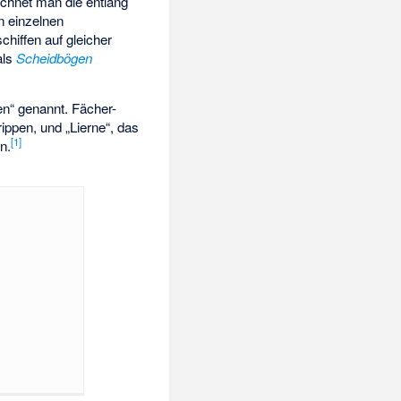
chnet man die entlang
n einzelnen
chiffen auf gleicher
als
Scheidbögen
en“ genannt. Fächer-
ppen, und „
Lierne
“, das
[
1
]
n.