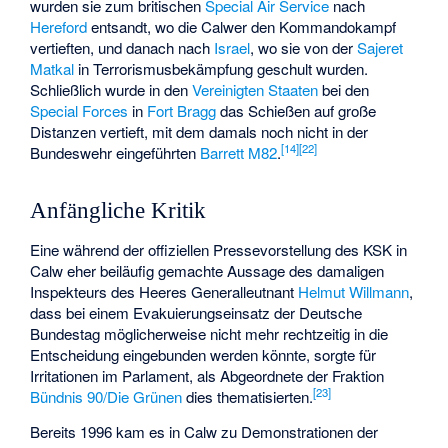
wurden sie zum britischen
Special Air Service
nach
Hereford
entsandt, wo die Calwer den Kommandokampf
vertieften, und danach nach
Israel
, wo sie von der
Sajeret
Matkal
in Terrorismusbekämpfung geschult wurden.
Schließlich wurde in den
Vereinigten Staaten
bei den
Special Forces
in
Fort Bragg
das Schießen auf große
Distanzen vertieft, mit dem damals noch nicht in der
[
14
]
[
22
]
Bundeswehr eingeführten
Barrett M82
.
Anfängliche Kritik
Eine während der offiziellen Pressevorstellung des KSK in
Calw eher beiläufig gemachte Aussage des damaligen
Inspekteurs des Heeres Generalleutnant
Helmut Willmann
,
dass bei einem Evakuierungseinsatz der Deutsche
Bundestag möglicherweise nicht mehr rechtzeitig in die
Entscheidung eingebunden werden könnte, sorgte für
Irritationen im Parlament, als Abgeordnete der Fraktion
[
23
]
Bündnis 90/Die Grünen
dies thematisierten.
Bereits 1996 kam es in Calw zu Demonstrationen der