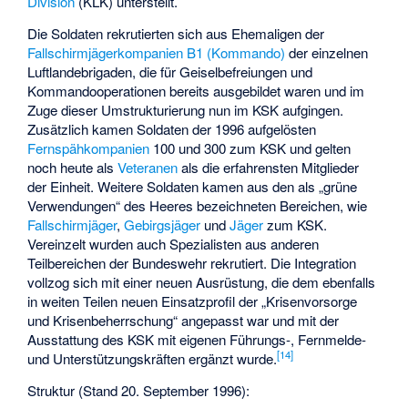
Division
(KLK) unterstellt.
Die Soldaten rekrutierten sich aus Ehemaligen der
Fallschirmjägerkompanien B1 (Kommando)
der einzelnen
Luftlandebrigaden, die für Geiselbefreiungen und
Kommandooperationen bereits ausgebildet waren und im
Zuge dieser Umstrukturierung nun im KSK aufgingen.
Zusätzlich kamen Soldaten der 1996 aufgelösten
Fernspähkompanien
100 und 300 zum KSK und gelten
noch heute als
Veteranen
als die erfahrensten Mitglieder
der Einheit. Weitere Soldaten kamen aus den als „grüne
Verwendungen“ des Heeres bezeichneten Bereichen, wie
Fallschirmjäger
,
Gebirgsjäger
und
Jäger
zum KSK.
Vereinzelt wurden auch Spezialisten aus anderen
Teilbereichen der Bundeswehr rekrutiert. Die Integration
vollzog sich mit einer neuen Ausrüstung, die dem ebenfalls
in weiten Teilen neuen Einsatzprofil der „Krisenvorsorge
und Krisenbeherrschung“ angepasst war und mit der
Ausstattung des KSK mit eigenen Führungs-, Fernmelde-
[
14
]
und Unterstützungskräften ergänzt wurde.
Struktur (Stand 20. September 1996):