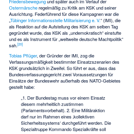
Friedensbewegung
und später auch im Verlauf der
Ostermärsche
regelmäßig zu Kritik am KSK und seiner
Ausrichtung. Federführend für diese Kampagnen war die
„
Tübinger Informationsstelle Militarisierung e. V.
“ (IMI), die
als Reaktion auf die Aufstellung des KSK am selben Tag
gegründet wurde, das KSK als „undemokratisch“ einstufte
und es als Instrument für „weltweite deutsche Machtpolitik“
[
20
]
sah.
Tobias Pflüger
, der Gründer der IMI, zog die
Verfassungsmäßigkeit bestimmter Einsatzszenarien des
KSK grundsätzlich in Zweifel. So führt er aus, dass das
Bundesverfassungsgericht zwei Voraussetzungen für
Einsätze der Bundeswehr außerhalb des NATO-Gebietes
gestellt habe:
„1. Der Bundestag muss vor einem Einsatz
diesem mehrheitlich zustimmen
(Parlamentsvorbehalt). 2. Eine Militäraktion
darf nur im Rahmen eines ‚kollektiven
Sicherheitssystems‘ durchgeführt werden. Die
Spezialtruppe Kommando Spezialkräfte soll