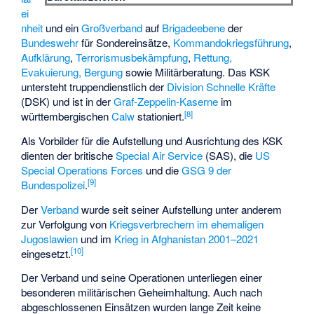
ei
nheit
und ein
Großverband
auf
Brigadeebene
der
Bundeswehr
für Sondereinsätze,
Kommandokriegsführung
,
Aufklärung
,
Terrorismusbekämpfung
,
Rettung,
Evakuierung, Bergung
sowie
Militärberatung
. Das KSK
untersteht truppendienstlich der
Division Schnelle Kräfte
(DSK) und ist in der
Graf-Zeppelin-Kaserne
im
[
8
]
württembergischen
Calw
stationiert.
Als Vorbilder für die Aufstellung und Ausrichtung des KSK
dienten der britische
Special Air Service
(SAS), die
US
Special Operations Forces
und die
GSG 9 der
[
9
]
Bundespolizei
.
Der
Verband
wurde seit seiner Aufstellung unter anderem
zur Verfolgung von
Kriegsverbrechern im ehemaligen
Jugoslawien
und im
Krieg in Afghanistan 2001–2021
[
10
]
eingesetzt.
Der Verband und seine Operationen unterliegen einer
besonderen
militärischen Geheimhaltung
. Auch nach
abgeschlossenen Einsätzen wurden lange Zeit keine