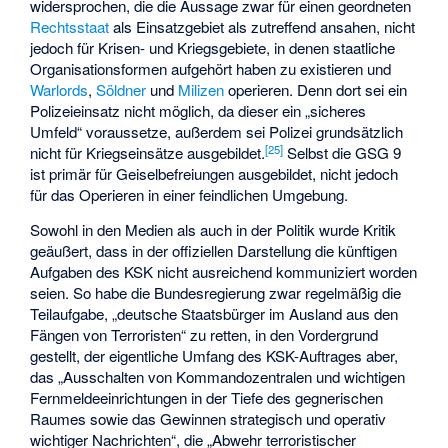
widersprochen, die die Aussage zwar für einen geordneten
Rechtsstaat
als Einsatzgebiet als zutreffend ansahen, nicht
jedoch für Krisen- und Kriegsgebiete, in denen staatliche
Organisationsformen aufgehört haben zu existieren und
Warlords
,
Söldner
und
Milizen
operieren. Denn dort sei ein
Polizeieinsatz nicht möglich, da dieser ein „sicheres
Umfeld“ voraussetze, außerdem sei Polizei grundsätzlich
[
25
]
nicht für Kriegseinsätze ausgebildet.
Selbst die GSG 9
ist primär für Geiselbefreiungen ausgebildet, nicht jedoch
für das Operieren in einer feindlichen Umgebung.
Sowohl in den Medien als auch in der Politik wurde Kritik
geäußert, dass in der offiziellen Darstellung die künftigen
Aufgaben des KSK nicht ausreichend kommuniziert worden
seien. So habe die Bundesregierung zwar regelmäßig die
Teilaufgabe, „deutsche Staatsbürger im Ausland aus den
Fängen von Terroristen“ zu retten, in den Vordergrund
gestellt, der eigentliche Umfang des KSK-Auftrages aber,
das „Ausschalten von Kommandozentralen und wichtigen
Fernmeldeeinrichtungen in der Tiefe des gegnerischen
Raumes sowie das Gewinnen strategisch und operativ
wichtiger Nachrichten“, die „Abwehr terroristischer