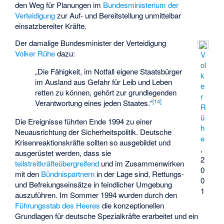
den Weg für Planungen im
Bundesministerium der
Verteidigung
zur Auf- und Bereitstellung unmittelbar
einsatzbereiter Kräfte.
Der damalige Bundesminister der Verteidigung
Volker Rühe
dazu:
V
ol
„Die Fähigkeit, im Notfall eigene Staatsbürger
k
im Ausland aus Gefahr für Leib und Leben
e
retten zu können, gehört zur grundlegenden
r
[
14
]
Verantwortung eines jeden Staates.“
R
ü
Die Ereignisse führten Ende 1994 zu einer
h
Neuausrichtung der Sicherheitspolitik. Deutsche
e
Krisenreaktionskräfte sollten so ausgebildet und
,
ausgerüstet werden, dass sie
2
teilstreitkräfteübergreifend
und im Zusammenwirken
0
mit den
Bündnispartnern
in der Lage sind, Rettungs-
0
und Befreiungseinsätze in feindlicher Umgebung
1
auszuführen. Im Sommer 1994 wurden durch den
Führungsstab des Heeres
die konzeptionellen
Grundlagen für deutsche Spezialkräfte erarbeitet und ein