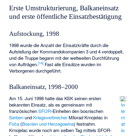
Erste Umstrukturierung, Balkaneinsatz
und erste öffentliche Einsatzbestätigung
Aufstockung, 1998
1998 wurde die Anzahl der Einsatzkräfte durch die
Aufstellung der Kommandokompanien 3 und 4 verdoppelt,
und die Truppe begann mit der weltweiten Durchführung
[
14
]
von Aufträgen.
Fast alle Einsätze wurden im
Verborgenen durchgeführt.
Balkaneinsatz, 1998–2000
Am 15. Juni 1998 hatte das KSK seinen ersten
bekannten Einsatz, als es gemeinsam mit
In
französischen
SFOR
-Einheiten den bosnischen
te
Serben
und
Kriegsverbrecher
Milorad Krnojelac in
rn
Foča
(
Bosnien und Herzegowina
) festnahm.
at
Krnojelac wurde noch am selben Tag mittels SFOR-
io