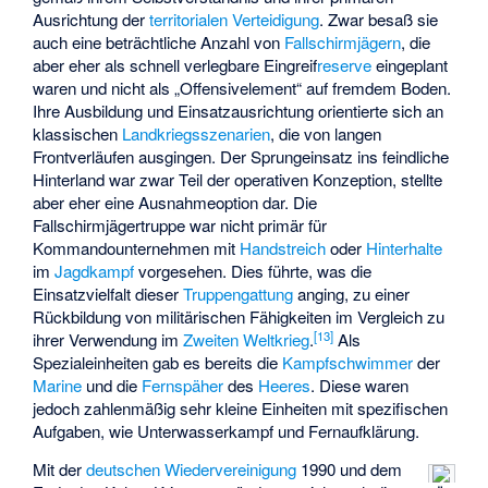
Ausrichtung der
territorialen Verteidigung
. Zwar besaß sie
auch eine beträchtliche Anzahl von
Fallschirmjägern
, die
aber eher als schnell verlegbare Eingreif
reserve
eingeplant
waren und nicht als „Offensivelement“ auf fremdem Boden.
Ihre Ausbildung und Einsatzausrichtung orientierte sich an
klassischen
Landkriegsszenarien
, die von langen
Frontverläufen ausgingen. Der Sprungeinsatz ins feindliche
Hinterland war zwar Teil der operativen Konzeption, stellte
aber eher eine Ausnahmeoption dar. Die
Fallschirmjägertruppe war nicht primär für
Kommandounternehmen mit
Handstreich
oder
Hinterhalte
im
Jagdkampf
vorgesehen. Dies führte, was die
Einsatzvielfalt dieser
Truppengattung
anging, zu einer
Rückbildung von militärischen Fähigkeiten im Vergleich zu
[
13
]
ihrer Verwendung im
Zweiten Weltkrieg
.
Als
Spezialeinheiten gab es bereits die
Kampfschwimmer
der
Marine
und die
Fernspäher
des
Heeres
. Diese waren
jedoch zahlenmäßig sehr kleine Einheiten mit spezifischen
Aufgaben, wie Unterwasserkampf und Fernaufklärung.
Mit der
deutschen Wiedervereinigung
1990 und dem