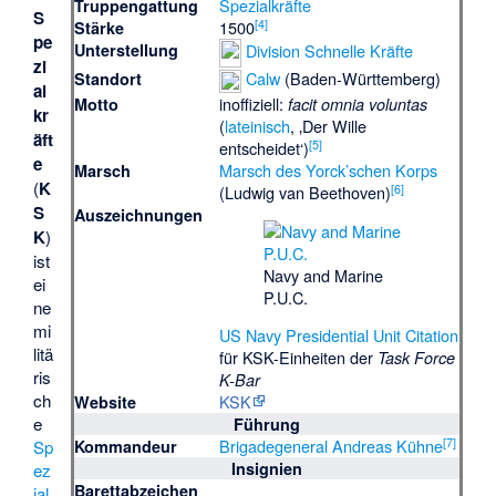
Spezialkräfte
Truppengattung
S
[
4
]
1500
Stärke
pe
Division Schnelle Kräfte
Unterstellung
zi
Calw
(Baden-Württemberg)
Standort
al
inoffiziell:
Motto
facit omnia voluntas
kr
(
lateinisch
, ‚Der Wille
äft
[
5
]
entscheidet‘)
e
Marsch des Yorck’schen Korps
Marsch
(
K
[
6
]
(Ludwig van Beethoven)
S
Auszeichnungen
K
)
ist
Navy and Marine
ei
P.U.C.
ne
mi
US Navy Presidential Unit Citation
litä
für KSK-Einheiten der
Task Force
ris
K-Bar
ch
KSK
Website
e
Führung
[
7
]
Brigadegeneral
Andreas Kühne
Sp
Kommandeur
Insignien
ez
Barettabzeichen
ial