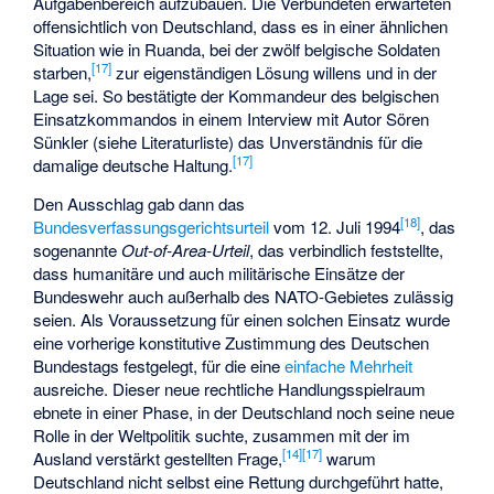
Aufgabenbereich aufzubauen. Die Verbündeten erwarteten
offensichtlich von Deutschland, dass es in einer ähnlichen
Situation wie in Ruanda, bei der zwölf belgische Soldaten
[
17
]
starben,
zur eigenständigen Lösung willens und in der
Lage sei. So bestätigte der Kommandeur des belgischen
Einsatzkommandos in einem Interview mit Autor Sören
Sünkler (siehe Literaturliste) das Unverständnis für die
[
17
]
damalige deutsche Haltung.
Den Ausschlag gab dann das
[
18
]
Bundesverfassungsgerichtsurteil
vom 12. Juli 1994
, das
sogenannte
Out-of-Area-Urteil
, das verbindlich feststellte,
dass humanitäre und auch militärische Einsätze der
Bundeswehr auch außerhalb des NATO-Gebietes zulässig
seien. Als Voraussetzung für einen solchen Einsatz wurde
eine vorherige konstitutive Zustimmung des Deutschen
Bundestags festgelegt, für die eine
einfache Mehrheit
ausreiche. Dieser neue rechtliche Handlungsspielraum
ebnete in einer Phase, in der Deutschland noch seine neue
Rolle in der Weltpolitik suchte, zusammen mit der im
[
14
]
[
17
]
Ausland verstärkt gestellten Frage,
warum
Deutschland nicht selbst eine Rettung durchgeführt hatte,