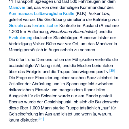
11 Transportflugzeugen und fast 500 Fahrzeugen an dem
Manöver
teil, das von dem damaligen Kommandeur des
Kommandos Luftbewegliche Kräfte
(KLK), Volker Löw,
geleitet wurde. Die Großübung simulierte die Befreiung von
Geiseln
aus
terroristischer
Kontrolle im Ausland (Annahme
1.200 km Entfernung,
Einsatzland Baumholder
) und die
Evakuierung
deutscher Staatsbürger. Bundesminister der
Verteidigung Volker Rühe war vor Ort, um das Manöver in
Mendig persönlich in Augenschein zu nehmen.
Die öffentliche Demonstration der Fähigkeiten verfehlte die
beabsichtigte Wirkung nicht, und die Medien berichteten
[
30
]
über das Ereignis und die Truppe überwiegend positiv.
Die Frage der Finanzierung einer solchen Spezialeinheit im
Zeitalter der Abrüstung und im Spannungsfeld zwischen
risikoreichem Einsatz und mangelndem finanziellen
Ausgleich für die Soldaten wurde nur am Rande gestellt.
Ebenso wurde der Gesichtspunkt, ob sich die Bundeswehr
diese über 1.000 Mann starke Truppe tatsächlich „nur“ für
Geiselbefreiung im Ausland leistet und wenn ja, warum,
[
31
]
kaum diskutiert.