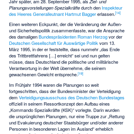
Jahr später, am 28. September 1995, als
Ziel- und
Planungsvorstellungen Spezialkräfte
durch den
Inspekteur
[
14
]
des Heeres
Generalleutnant
Hartmut Bagger
erlassen.
Einen weiteren Eckpunkt, der die Veränderung der Außen-
und Sicherheitspolitik zusammenfasste, war die Ansprache
des damaligen
Bundespräsidenten
Roman Herzog
vor der
Deutschen Gesellschaft für Auswärtige Politik
vom 13.
März 1995, in der er feststellte, dass nunmehr „das Ende
des Trittbrettfahrens […] erreicht“ sei und nun gelten
müsse, dass Deutschland die politische und militärische
Verantwortung in der Welt übernehme, die seinem
[
19
]
gewachsenen Gewicht entspreche.
Im Frühjahr 1994 waren die Planungen so weit
fortgeschritten, dass der Bundesminister der Verteidigung
dem
Verteidigungsausschuss des Deutschen Bundestages
offiziell in seinem Ressortkonzept den Aufbau eines
„Kommando Spezialkräfte (KSK)“ vorlegte. Darin wurden
die ursprünglichen Planungen, nur eine Truppe zur „Rettung
und Evakuierung deutscher Staatsbürger und/oder anderer
Personen in besonderen Lagen im Ausland“ erheblich