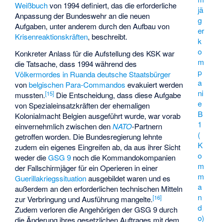
Weißbuch
von 1994 definiert, das die erforderliche
jä
Anpassung der Bundeswehr an die neuen
g
Aufgaben, unter anderem durch den Aufbau von
er
Krisenreaktionskräften
, beschreibt.
k
o
Konkreter Anlass für die Aufstellung des KSK war
m
die Tatsache, dass 1994 während des
p
Völkermordes in Ruanda
deutsche Staatsbürger
a
von
belgischen
Para-Commandos
evakuiert werden
ni
[
15
]
mussten.
Die Entscheidung, dass diese Aufgabe
e
von Spezialeinsatzkräften der ehemaligen
B
Kolonialmacht Belgien ausgeführt wurde, war vorab
1
einvernehmlich zwischen den
NATO
-Partnern
(
getroffen worden. Die Bundesregierung lehnte
K
zudem ein eigenes Eingreifen ab, da aus ihrer Sicht
o
weder die
GSG 9
noch die Kommandokompanien
m
der Fallschirmjäger für ein Operieren in einer
m
Guerillakriegssituation
ausgebildet waren und es
a
außerdem an den erforderlichen technischen Mitteln
n
[
16
]
zur Verbringung und Ausführung mangelte.
d
Zudem verloren die Angehörigen der GSG 9 durch
o)
die Änderung ihres gesetzlichen Auftrages mit dem