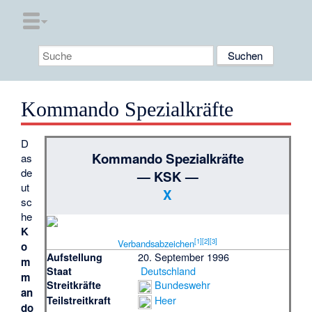
Kommando Spezialkräfte
D
Kommando Spezialkräfte
as
de
— KSK —
ut
X
sc
he
K
[
1
]
[
2
]
[
3
]
Verbandsabzeichen
o
20. September 1996
Aufstellung
m
Deutschland
Staat
m
Bundeswehr
Streitkräfte
an
Heer
Teilstreitkraft
do