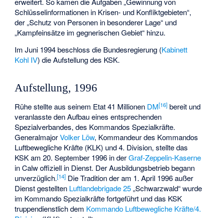
erweitert. So kamen die Aufgaben „Gewinnung von
Schlüsselinformationen in Krisen- und Konfliktgebieten“,
der „Schutz von Personen in besonderer Lage“ und
„Kampfeinsätze im gegnerischen Gebiet“ hinzu.
Im Juni 1994 beschloss die Bundesregierung (
Kabinett
Kohl IV
) die Aufstellung des KSK.
Aufstellung, 1996
[
16
]
Rühe stellte aus seinem Etat 41 Millionen
DM
bereit und
veranlasste den Aufbau eines entsprechenden
Spezialverbandes, des Kommandos Spezialkräfte.
Generalmajor
Volker Löw
, Kommandeur des Kommandos
Luftbewegliche Kräfte (KLK) und 4. Division, stellte das
KSK am 20. September 1996 in der
Graf-Zeppelin-Kaserne
in Calw offiziell in Dienst. Der Ausbildungsbetrieb begann
[
14
]
unverzüglich.
Die Tradition der am 1. April 1996 außer
Dienst gestellten
Luftlandebrigade 25
„Schwarzwald“ wurde
im Kommando Spezialkräfte fortgeführt und das KSK
truppendienstlich dem
Kommando Luftbewegliche Kräfte/4.