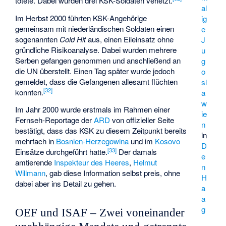
tötete. Dabei wurden drei KSK-Soldaten verletzt.
al
Im Herbst 2000 führten KSK-Angehörige
ig
gemeinsam mit niederländischen Soldaten einen
e
sogenannten
Cold Hit
aus, einen Eileinsatz ohne
J
gründliche Risikoanalyse. Dabei wurden mehrere
u
Serben gefangen genommen und anschließend an
g
die UN überstellt. Einen Tag später wurde jedoch
o
gemeldet, dass die Gefangenen allesamt flüchten
sl
[
32
]
konnten.
a
w
Im Jahr 2000 wurde erstmals im Rahmen einer
ie
Fernseh-Reportage der
ARD
von offizieller Seite
n
bestätigt, dass das KSK zu diesem Zeitpunkt bereits
in
mehrfach in
Bosnien-Herzegowina
und im
Kosovo
D
[
33
]
Einsätze durchgeführt hatte.
Der damals
e
amtierende
Inspekteur des Heeres
,
Helmut
n
Willmann
, gab diese Information selbst preis, ohne
H
dabei aber ins Detail zu gehen.
a
a
g
OEF und ISAF – Zwei voneinander