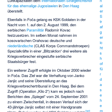
Luftkapazitäten dem
Internationalen Strafgerichtshof
n
für das ehemalige Jugoslawien
in
Den Haag
al
überstellt.
er
S
Ebenfalls in Foča gelang es KSK-Soldaten in der
tr
Nacht vom 1. auf den 2. August 1999, den
af
serbischen
Paramilitär
Radomir Kovac
g
festzusetzen. Im selben Monat nahmen im
er
kosovarischen Orahovac deutsche und
ic
niederländische
(CLAS Korps Commandotroepen)
ht
Spezialkräfte in einer „Blitzaktion“ drei weitere als
s
Kriegsverbrecher eingestufte serbische
h
Staatsbürger fest.
of
fü
Ein weiterer Zugriff erfolgte im Oktober 2000 wieder
r
in Foča. Das Ziel war die Verhaftung von Janko
d
Janjic und seine Überstellung an das
a
Kriegsverbrechertribunal in Den Haag. Bei dem
s
Zugriff (Operation „Kilo 2“) kam es jedoch nach
e
Berichten des „Spiegel“ vom 24. September 2001
h
zu einem Zwischenfall, in dessen Verlauf sich der
e
43-jährige Janjic selbst mit einer Handgranate
m
[
32
]