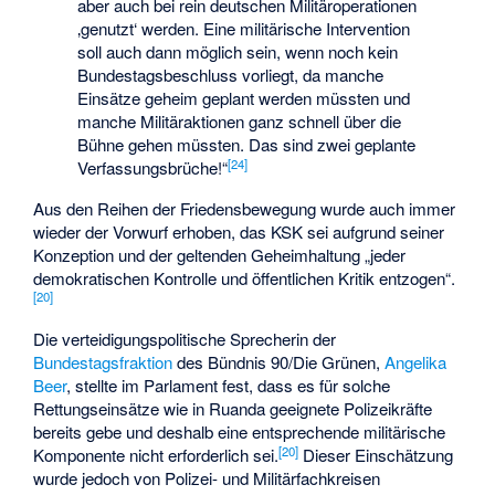
aber auch bei rein deutschen Militäroperationen
‚genutzt‘ werden. Eine militärische Intervention
soll auch dann möglich sein, wenn noch kein
Bundestagsbeschluss vorliegt, da manche
Einsätze geheim geplant werden müssten und
manche Militäraktionen ganz schnell über die
Bühne gehen müssten. Das sind zwei geplante
[
24
]
Verfassungsbrüche!“
Aus den Reihen der Friedensbewegung wurde auch immer
wieder der Vorwurf erhoben, das KSK sei aufgrund seiner
Konzeption und der geltenden Geheimhaltung „jeder
demokratischen Kontrolle und öffentlichen Kritik entzogen“.
[
20
]
Die verteidigungspolitische Sprecherin der
Bundestagsfraktion
des Bündnis 90/Die Grünen,
Angelika
Beer
, stellte im Parlament fest, dass es für solche
Rettungseinsätze wie in Ruanda geeignete Polizeikräfte
bereits gebe und deshalb eine entsprechende militärische
[
20
]
Komponente nicht erforderlich sei.
Dieser Einschätzung
wurde jedoch von Polizei- und Militärfachkreisen