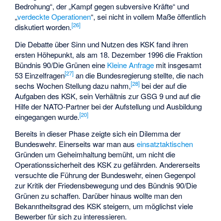
Bedrohung“, der „Kampf gegen subversive Kräfte“ und
„
verdeckte Operationen
“, sei nicht in vollem Maße öffentlich
[
26
]
diskutiert worden.
Die Debatte über Sinn und Nutzen des KSK fand ihren
ersten Höhepunkt, als am 18. Dezember 1996 die Fraktion
Bündnis 90/Die Grünen eine
Kleine Anfrage
mit insgesamt
[
27
]
53 Einzelfragen
an die Bundesregierung stellte, die nach
[
28
]
sechs Wochen Stellung dazu nahm,
bei der auf die
Aufgaben des KSK, sein Verhältnis zur GSG 9 und auf die
Hilfe der NATO-Partner bei der Aufstellung und Ausbildung
[
20
]
eingegangen wurde.
Bereits in dieser Phase zeigte sich ein Dilemma der
Bundeswehr. Einerseits war man aus
einsatztaktischen
Gründen um Geheimhaltung bemüht, um nicht die
Operationssicherheit des KSK zu gefährden. Andererseits
versuchte die Führung der Bundeswehr, einen Gegenpol
zur Kritik der Friedensbewegung und des Bündnis 90/Die
Grünen zu schaffen. Darüber hinaus wollte man den
Bekanntheitsgrad des KSK steigern, um möglichst viele
Bewerber für sich zu interessieren.