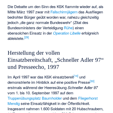
Die Debatte um den Sinn des KSK flammte wieder auf, als
Mitte März 1997 zwar mit
Fallschirmjägern
das Ausfliegen
bedrohter Bürger geübt worden war, nahezu gleichzeitig
jedoch „die ganz normale Bundeswehr“ (Zitat des
Bundesministers der Verteidigung
Rühe
) einen
ebensolchen Einsatz in der
Operation Libelle
erfolgreich
[
29
]
ableistete.
Herstellung der vollen
Einsatzbereitschaft, „Schneller Adler 97“
und Presseecho, 1997
[
14
]
Im April 1997 war das KSK einsatzbereit
und
[
30
]
demonstrierte im Hinblick auf eine positive Presse
erstmals während der Heeresübung
Schneller Adler 97
vom 1. bis 10. September 1997 auf dem
Truppenübungsplatz Baumholder
und dem
Fliegerhorst
Mendig
seine Einsatzfähigkeit in der Öffentlichkeit.
Insgesamt nahmen 1.600 Soldaten mit 20 Hubschraubern,