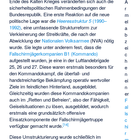
Ende des Kalten Krieges veränderten sich auch die
Ä
sicherheitspolitischen Rahmenbedingungen der
r
Bundesrepublik. Eine erste Reaktion auf die neue
m
politische Lage war die
Heeresstruktur 5
(1990–
el
1992)
, eine umfassende Strukturreform zur
a
Verkleinerung der Streitkräfte, die nach der
b
Abwicklung der
Nationalen Volksarmee
(NVA) nötig
z
wurde. Sie legte unter anderem fest, dass die
ei
Fallschirmjägerkompanien B1 (Kommando)
c
aufgestellt wurden, je eine in der Luftlandebrigade
h
25, 26 und 27. Diese waren erstmals besonders für
e
den Kommandokampf, die überfall- und
n
handstreichartige Bekämpfung operativ wertvoller
ei
Ziele im feindlichen Hinterland, ausgebildet.
n
Gleichzeitig wurden diese Kommandokompanien
er
auch im „Retten und Befreien“, also der Fähigkeit,
F
Geiselsituationen zu lösen, ausgebildet, wodurch
al
erstmals eine grundsätzlich offensive
ls
Einsatzkomponente der Fallschirmjägertruppe
c
[
14
]
verfügbar gemacht wurde.
hi
r
Diese Umstrukturierung wurde schließlich im
m