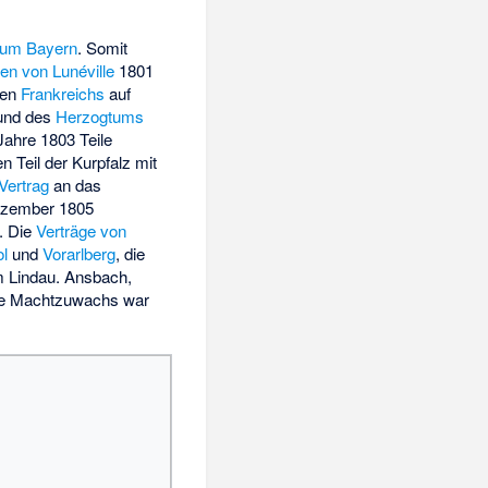
tum Bayern
. Somit
den von Lunéville
1801
ten
Frankreichs
auf
nd des
Herzogtums
ahre 1803 Teile
Teil der Kurpfalz mit
Vertrag
an das
zember 1805
. Die
Verträge von
ol
und
Vorarlberg
, die
m Lindau. Ansbach,
ene Machtzuwachs war