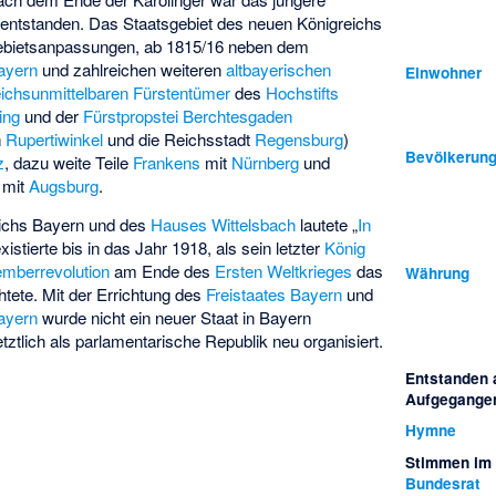
tstanden. Das Staatsgebiet des neuen Königreichs
ebietsanpassungen, ab 1815/16 neben dem
ayern
und zahlreichen weiteren
altbayerischen
Einwohner
eichsunmittelbaren
Fürstentümer
des
Hochstifts
ing
und der
Fürstpropstei Berchtesgaden
n
Rupertiwinkel
und die Reichsstadt
Regensburg
)
Bevölkerung
z
, dazu weite Teile
Frankens
mit
Nürnberg
und
mit
Augsburg
.
ichs Bayern und des
Hauses Wittelsbach
lautete „
In
xistierte bis in das Jahr 1918, als sein letzter
König
mberrevolution
am Ende des
Ersten Weltkrieges
das
Währung
chtete. Mit der Errichtung des
Freistaates Bayern
und
ayern
wurde nicht ein neuer Staat in Bayern
tztlich als
parlamentarische Republik
neu organisiert.
Entstanden 
Aufgegangen
Hymne
Stimmen im
Bundesrat