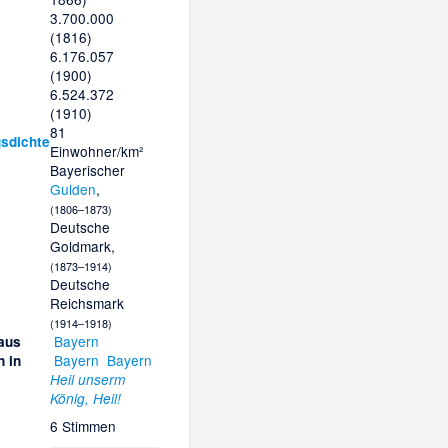
3.700.000
(1816)
6.176.057
(1900)
6.524.372
(1910)
81
sdichte
Einwohner/km²
Bayerischer
Gulden
,
(1806–1873)
Deutsche
Goldmark,
(1873–1914)
Deutsche
Reichsmark
(1914–1918)
Bayern
aus
Bayern
Bayern
 in
Heil unserm
König, Heil!
6 Stimmen