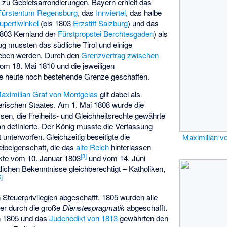
 zu Gebietsarrondierungen. Bayern erhielt das
Fürstentum Regensburg
, das
Innviertel
, das halbe
upertiwinkel
(bis 1803
Erzstift Salzburg
) und das
1803 Kernland der
Fürstpropstei Berchtesgaden
) als
ug mussten das südliche Tirol und einige
eben werden. Durch den
Grenzvertrag zwischen
om 18. Mai 1810 und die jeweiligen
ie heute noch bestehende Grenze geschaffen.
aximilian Graf von Montgelas
gilt dabei als
rischen Staates. Am 1. Mai 1808 wurde die
sen, die Freiheits- und Gleichheitsrechte gewährte
n definierte. Der König musste die Verfassung
unterworfen. Gleichzeitig beseitigte die
Maximilian v
Leibeigenschaft, die das
alte Reich
hinterlassen
[
3
]
ikte vom 10. Januar 1803
und vom 14. Juni
tlichen Bekenntnisse gleichberechtigt – Katholiken,
5
]
Steuerprivilegien abgeschafft. 1805 wurden alle
ter durch die große
Dienstespragmatik
abgeschafft.
n 1805 und das
Judenedikt von 1813
gewährten den