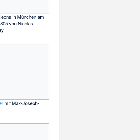
oleons in München am
1805 von Nicolas-
ay
er
mit Max-Joseph-