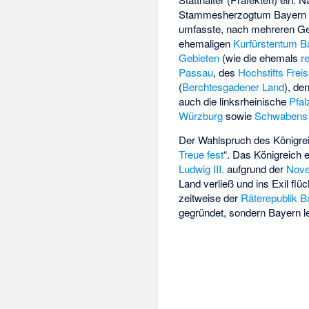
Stammesherzogtum Bayern en
umfasste, nach mehreren G
ehemaligen
Kurfürstentum B
Gebieten
(wie die ehemals
r
Passau
, des
Hochstifts Freis
(
Berchtesgadener Land
), de
auch die linksrheinische
Pfal
Würzburg
sowie
Schwabens
Der Wahlspruch des Königre
Treue fest
“. Das Königreich e
Ludwig III.
aufgrund der
Nove
Land verließ und ins Exil flü
zeitweise der
Räterepublik B
gegründet, sondern Bayern le