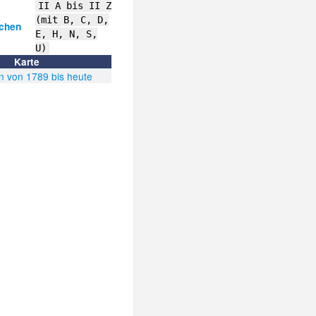
II A bis II Z
(mit B, C, D,
ichen
E, H, N, S,
U)
Karte