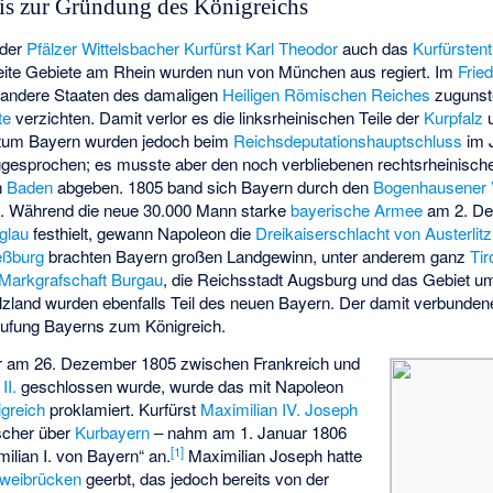
is zur Gründung des Königreichs
 der
Pfälzer
Wittelsbacher
Kurfürst Karl Theodor
auch das
Kurfürsten
eite Gebiete am Rhein wurden nun von München aus regiert. Im
Frie
 andere Staaten des damaligen
Heiligen Römischen Reiches
zuguns
te
verzichten. Damit verlor es die linksrheinischen Teile der
Kurpfalz
u
ntum Bayern wurden jedoch beim
Reichsdeputationshauptschluss
im J
sprochen; es musste aber den noch verbliebenen rechtsrheinischen 
n
Baden
abgeben. 1805 band sich Bayern durch den
Bogenhausener 
s
. Während die neue 30.000 Mann starke
bayerische Armee
am 2. De
Iglau
festhielt, gewann Napoleon die
Dreikaiserschlacht von Austerlitz
eßburg
brachten Bayern großen Landgewinn, unter anderem ganz
Tir
Markgrafschaft Burgau
, die Reichsstadt Augsburg und das Gebiet u
Ilzland wurden ebenfalls Teil des neuen Bayern. Der damit verbund
srufung Bayerns zum Königreich.
er am 26. Dezember 1805 zwischen Frankreich und
II.
geschlossen wurde, wurde das mit Napoleon
greich
proklamiert. Kurfürst
Maximilian IV. Joseph
scher über
Kurbayern
– nahm am 1. Januar 1806
[
1
]
imilian I. von Bayern“ an.
Maximilian Joseph hatte
Zweibrücken
geerbt, das jedoch bereits von der