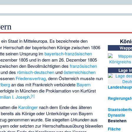
ern
Köni
ein Staat in Mitteleuropa. Es bezeichnete den
er Herrschaft der bayerischen Könige zwischen 1806
Wapp
tte seinen Ursprung im
bayerisch
-
französischen
ezember 1805 und in dem am 26. Dezember 1805
zwischen den Bevollmächtigten des
französischen
Lage i
und des
römisch-deutschen
und
österreichischen
ossenen
Friedensvertrag
, denn Österreich musste nun
rlberg
an das mit Frankreich verbündete
Bayern
Landeshaup
erfolgte in München die Proklamation von Kurfürst
[
1
]
milian I. Joseph
.
Regierungs
atten die
Karolinger
nach dem Ende des älteren
Staatsoberh
bereits als Könige oder Unterkönige von Bayern
Dynastie
Bezug genommen wurde. Sie siegelten
Urkunden
aus
Bestehen
ayern oder setzten zur Herrschaftsausübung bisweilen
Fläche
 Nach dem Ende der Karolinger war das jüngere