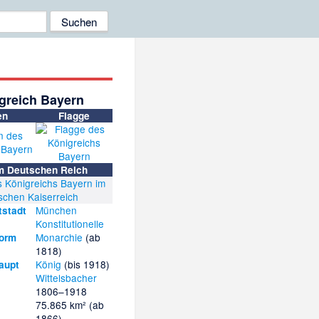
greich Bayern
en
Flagge
m Deutschen Reich
München
tstadt
Konstitutionelle
Monarchie
(ab
form
1818)
König
(bis 1918)
aupt
Wittelsbacher
1806–1918
75.865 km² (ab
1866)