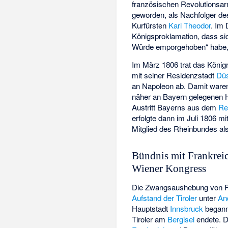
französischen Revolutionsar
geworden, als Nachfolger d
Kurfürsten
Karl Theodor
. Im 
Königsproklamation, dass sic
Würde emporgehoben“ habe, ei
Im März 1806 trat das König
mit seiner Residenzstadt
Düs
an Napoleon ab. Damit waren
näher an Bayern gelegenen H
Austritt Bayerns aus dem
Re
erfolgte dann im Juli 1806 mi
Mitglied des Rheinbundes al
Bündnis mit Frankrei
Wiener Kongress
Die Zwangsaushebung von Re
Aufstand der Tiroler
unter
An
Hauptstadt
Innsbruck
begann
Tiroler am
Bergisel
endete. 