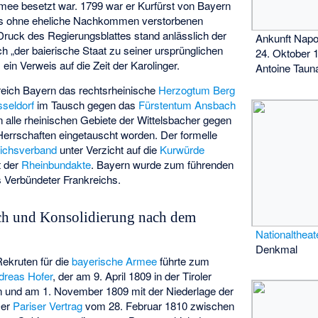
mee besetzt war. 1799 war er Kurfürst von Bayern
es ohne eheliche Nachkommen verstorbenen
Druck des Regierungsblattes stand anlässlich der
Ankunft Nap
h „der baierische Staat zu seiner ursprünglichen
24. Oktober 
n Verweis auf die Zeit der Karolinger.
Antoine Taun
reich Bayern das rechtsrheinische
Herzogtum Berg
seldorf
im Tausch gegen das
Fürstentum Ansbach
 alle rheinischen Gebiete der Wittelsbacher gegen
errschaften eingetauscht worden. Der formelle
ichsverband
unter Verzicht auf die
Kurwürde
t der
Rheinbundakte
. Bayern wurde zum führenden
s Verbündeter Frankreichs.
ch und Konsolidierung nach dem
Nationaltheat
Denkmal
kruten für die
bayerische Armee
führte zum
dreas Hofer
, der am 9. April 1809 in der Tiroler
 und am 1. November 1809 mit der Niederlage der
Der
Pariser Vertrag
vom 28. Februar 1810 zwischen