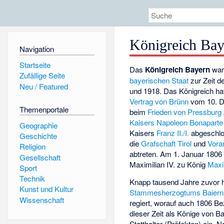
Königreich Bay
Navigation
Startseite
Das
Königreich Bayern
war 
Zufällige Seite
bayerischen Staat
zur Zeit d
Neu / Featured
und 1918. Das Königreich ha
Vertrag von Brünn
vom 10. D
Themenportale
beim
Frieden von Pressburg
Kaisers
Napoleon Bonaparte
Geographie
Kaisers
Franz II./I.
abgeschl
Geschichte
die
Grafschaft Tirol
und
Vora
Religion
abtreten. Am 1. Januar 1806 
Gesellschaft
Maximilian IV. zu König
Maxi
Sport
Technik
Knapp tausend Jahre zuvor h
Kunst und Kultur
Stammesherzogtums Baiern
Wissenschaft
regiert, worauf auch 1806 
dieser Zeit als Könige von B
Statthalter (Präfekten) ein.