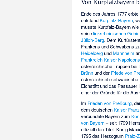
Von Kurpfalzbayern b
Ende des Jahres 1777 erbte
entstand
Kurpfalz-Bayern
, w
musste Kurpfalz-Bayern wie
seine
linksrheinischen Gebie
Jülich-Berg
. Dem Kurfürste
Frankens und Schwabens zuge
Heidelberg
und
Mannheim
a
Frankreich Kaiser Napoleon
österreichische Truppen bei
Brünn
und der
Friede von Pr
österreichisch-schwäbische
Eichstätt und das Passauer 
einer der Gründe für die Au
Im
Frieden von Preßburg
, d
dem deutschen
Kaiser
Franz 
verbündete Bayern zum
Köni
von Bayern
– seit 1799 Herr
offiziell den Titel „König Max
1795 das Herzogtum
Pfalz-