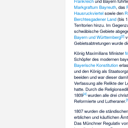
Frankreich
und Bayern führte
Markgraftum Bayreuth
, das
Hausruckviertel
sowie den
R
Berchtesgadener Land
(bis 
Territorien hinzu. Im Gegenz
schwäbische Gebiete abgeg
[
2
]
Bayern und Württemberg
v
Gebietsabtretungen wurde d
König Maximilians Minister
M
Schöpfer des modernen baye
Bayerische Konstitution
erlas
und den König als Staatsorga
beeiden und war dieser damit 
Verfassung alle Relikte der 
hatte. Durch die Religionsed
[
4
]
1809
wurden alle drei chris
[
Reformierte und Lutheraner.
1807 wurden die ständischen 
erblichen und käuflichen Äm
Das Münchner Regulativ vo