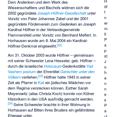
H
Dem Andenken und dem Werk des
öf
Wissenschaftlers und Bischofs widmen sich die
f
2002 gegründete
Joseph-Höffner-Gesellschaft
unter
n
Vorsitz von Pater Johannes Zabel und der 2001
er
gegründete
Förderverein zum Gedenken an Joseph
m
Kardinal Höffner
in der Verbandsgemeinde
it
Flammersfeld unter Vorsitz von Bernhard Meffert. In
P
Horhausen wurde am 8. Mai 2004 ein Kardinal-
a
[
22
]
Höffner-Denkmal eingeweiht.
p
Am 31. Oktober 2003 wurde Höffner – gemeinsam
st
mit seiner Schwester Lena Hesseler, geb. Höffner –
J
durch die israelische
Holocaust
-Gedenkstätte
Yad
o
Vashem
postum
der Ehrentitel
Gerechter unter den
h
[
23
]
Völkern
verliehen.
Höffner hatte 1943 in seiner
a
Zeit als Pfarrer in
Kail
ein jüdisches Mädchen vor
n
dem Regime verstecken können. Esther Sarah
n
Meyerowitz (alias Christa Koch) konnte von Kölner
e
Historikern in den USA ausfindig gemacht werden.
s
[
24
]
Seine Schwester brachte in ihrer Wohnung in
P
Horhausen auf Bitten ihres Bruders ein gefährdetes
a
Ehepaar unter.
ul