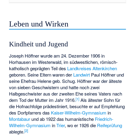
Leben und Wirken
Kindheit und Jugend
Joseph Höffner wurde am 24. Dezember 1906 in
Horhausen im Westerwald, im südwestlichen, römisch-
katholisch geprägten Teil des
Landkreises Altenkirchen
geboren. Seine Eltern waren der
Landwirt
Paul Höffner und
seine Ehefrau Helene geb. Schug. Höffner war der älteste
von sieben Geschwistern und hatte noch zwei
Halbgeschwister aus der zweiten Ehe seines Vaters nach
[
1
]
dem Tod der Mutter im Jahr 1916.
Als ältester Sohn für
die Hofnachfolge prädestiniert, besuchte er auf Empfehlung
des Dorfpfarrers das
Kaiser-Wilhelm-Gymnasium
in
Montabaur
und ab 1922 das humanistische
Friedrich-
Wilhelm-Gymnasium
in
Trier
, wo er 1926 die
Reifeprüfung
[
2
]
ablegte.