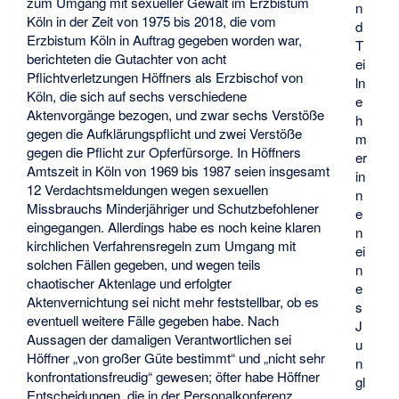
zum Umgang mit sexueller Gewalt im Erzbistum
n
Köln in der Zeit von 1975 bis 2018, die vom
d
Erzbistum Köln in Auftrag gegeben worden war,
T
berichteten die Gutachter von acht
ei
Pflichtverletzungen Höffners als Erzbischof von
ln
Köln, die sich auf sechs verschiedene
e
Aktenvorgänge bezogen, und zwar sechs Verstöße
h
gegen die Aufklärungspflicht und zwei Verstöße
m
gegen die Pflicht zur Opferfürsorge. In Höffners
er
Amtszeit in Köln von 1969 bis 1987 seien insgesamt
in
12 Verdachtsmeldungen wegen sexuellen
n
Missbrauchs Minderjähriger und Schutzbefohlener
e
eingegangen. Allerdings habe es noch keine klaren
n
kirchlichen Verfahrensregeln zum Umgang mit
ei
solchen Fällen gegeben, und wegen teils
n
chaotischer Aktenlage und erfolgter
e
Aktenvernichtung sei nicht mehr feststellbar, ob es
s
eventuell weitere Fälle gegeben habe. Nach
J
Aussagen der damaligen Verantwortlichen sei
u
Höffner „von großer Güte bestimmt“ und „nicht sehr
n
konfrontationsfreudig“ gewesen; öfter habe Höffner
gl
Entscheidungen, die in der Personalkonferenz