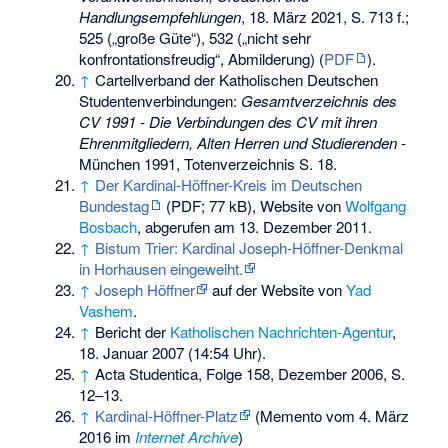
Handlungsempfehlungen
, 18. März 2021, S. 713 f.;
525 („große Güte“), 532 („nicht sehr
konfrontationsfreudig“, Abmilderung) (
PDF
).
↑
Cartellverband der Katholischen Deutschen
Studentenverbindungen:
Gesamtverzeichnis des
CV 1991 - Die Verbindungen des CV mit ihren
Ehrenmitgliedern, Alten Herren und Studierenden
-
München 1991, Totenverzeichnis S. 18.
↑
Der Kardinal-Höffner-Kreis im Deutschen
Bundestag
(PDF; 77 kB), Website von
Wolfgang
Bosbach
, abgerufen am 13. Dezember 2011.
↑
Bistum Trier: Kardinal Joseph-Höffner-Denkmal
in Horhausen eingeweiht.
↑
Joseph Höffner
auf der Website von
Yad
Vashem
.
↑
Bericht der
Katholischen Nachrichten-Agentur
,
18. Januar 2007 (14:54 Uhr).
↑
Acta Studentica, Folge 158, Dezember 2006, S.
12–13.
↑
Kardinal-Höffner-Platz
(
Memento
vom 4. März
2016 im
Internet Archive
)