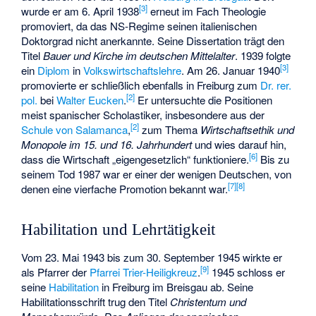
[
3
]
wurde er am 6. April 1938
erneut im Fach Theologie
promoviert, da das NS-Regime seinen italienischen
Doktorgrad nicht anerkannte. Seine Dissertation trägt den
Titel
Bauer und Kirche im deutschen Mittelalter
. 1939 folgte
[
3
]
ein
Diplom
in
Volkswirtschaftslehre
. Am 26. Januar 1940
promovierte er schließlich ebenfalls in Freiburg zum
Dr. rer.
[
2
]
pol.
bei
Walter Eucken
.
Er untersuchte die Positionen
meist spanischer Scholastiker, insbesondere aus der
[
2
]
Schule von Salamanca
,
zum Thema
Wirtschaftsethik und
Monopole im 15. und 16. Jahrhundert
und wies darauf hin,
[
6
]
dass die Wirtschaft „eigengesetzlich“ funktioniere.
Bis zu
seinem Tod 1987 war er einer der wenigen Deutschen, von
[
7
]
[
8
]
denen eine vierfache Promotion bekannt war.
Habilitation und Lehrtätigkeit
Vom 23. Mai 1943 bis zum 30. September 1945 wirkte er
[
9
]
als Pfarrer der
Pfarrei Trier-Heiligkreuz
.
1945 schloss er
seine
Habilitation
in Freiburg im Breisgau ab. Seine
Habilitationsschrift trug den Titel
Christentum und