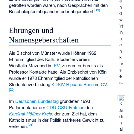
a
getroffen worden waren, nach Gesprächen mit den
n
[
19
]
Beschuldigten abgeändert oder abgemildert.
d
w
irt
Ehrungen und
in
n
Namensgeberschaften
e
n
Als Bischof von Münster wurde Höffner 1962
k
Ehrenmitglied des Kath. Studentenvereins
ur
Westfalia-Mazenod im
KV
, zu dem er bereits als
s
Professor Kontakte hatte. Als Erzbischof von Köln
e
wurde er 1978 Ehrenmitglied der katholischen
s.
Studentenverbindung
KDStV Ripuaria Bonn
im
CV
.
[
20
]
Im
Deutschen Bundestag
gründeten 1993
K
Parlamentarier der
CDU-CSU-Fraktion
den
ar
Kardinal-Höffner-Kreis
, der zum Ziel hat, dem
di
Katholizismus in der Politik stärkeres Gewicht zu
n
[
21
]
verleihen.
al