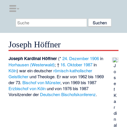
Joseph Höffner
Joseph Kardinal Höffner
(*
24. Dezember
1906
in
Horhausen (Westerwald)
; †
16. Oktober
1987
in
J
Köln
) war ein deutscher
römisch-katholischer
o
Geistlicher
und Theologe. Er war von 1962 bis 1969
s
der 73.
Bischof von Münster
, von 1969 bis 1987
e
Erzbischof von Köln
und von 1976 bis 1987
f
Vorsitzender der
Deutschen Bischofskonferenz
.
K
a
r
di
n
al