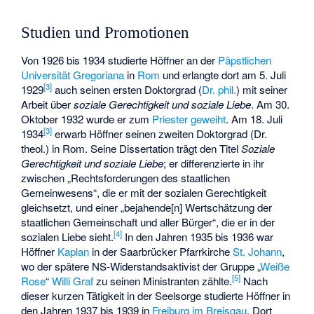
Studien und Promotionen
Von 1926 bis 1934 studierte Höffner an der
Päpstlichen
Universität Gregoriana
in
Rom
und erlangte dort am 5. Juli
[
3
]
1929
auch seinen ersten Doktorgrad (
Dr. phil.
) mit seiner
Arbeit über
soziale Gerechtigkeit und soziale Liebe
. Am 30.
Oktober 1932 wurde er zum
Priester
geweiht
. Am 18. Juli
[
3
]
1934
erwarb Höffner seinen zweiten Doktorgrad (
Dr.
theol.
) in Rom. Seine Dissertation trägt den Titel
Soziale
Gerechtigkeit und soziale Liebe
; er differenzierte in ihr
zwischen „Rechtsforderungen des staatlichen
Gemeinwesens“, die er mit der sozialen Gerechtigkeit
gleichsetzt, und einer „bejahende[n] Wertschätzung der
staatlichen Gemeinschaft und aller Bürger“, die er in der
[
4
]
sozialen Liebe sieht.
In den Jahren 1935 bis 1936 war
Höffner
Kaplan
in der Saarbrücker Pfarrkirche
St. Johann
,
wo der spätere NS-Widerstandsaktivist der Gruppe „
Weiße
[
5
]
Rose
“
Willi Graf
zu seinen Ministranten zählte.
Nach
dieser kurzen Tätigkeit in der Seelsorge studierte Höffner in
den Jahren 1937 bis 1939 in
Freiburg im Breisgau
. Dort