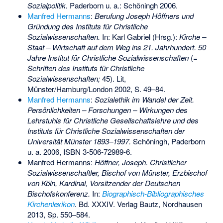
Sozialpolitik.
Paderborn u. a.: Schöningh 2006.
Manfred Hermanns
:
Berufung Joseph Höffners und
Gründung des Instituts für Christliche
Sozialwissenschaften.
In: Karl Gabriel (Hrsg.):
Kirche –
Staat – Wirtschaft auf dem Weg ins 21. Jahrhundert. 50
Jahre Institut für Christliche Sozialwissenschaften
(=
Schriften des Instituts für Christliche
Sozialwissenschaften;
45). Lit,
Münster/Hamburg/London 2002, S. 49–84.
Manfred Hermanns
:
Sozialethik im Wandel der Zeit.
Persönlichkeiten – Forschungen – Wirkungen des
Lehrstuhls für Christliche Gesellschaftslehre und des
Instituts für Christliche Sozialwissenschaften der
Universität Münster 1893–1997.
Schöningh, Paderborn
u. a. 2006,
ISBN 3-506-72989-6
.
Manfred Hermanns:
Höffner, Joseph. Christlicher
Sozialwissenschaftler, Bischof von Münster, Erzbischof
von Köln, Kardinal, Vorsitzender der Deutschen
Bischofskonferenz.
In:
Biographisch-Bibliographisches
Kirchenlexikon
.
Bd. XXXIV. Verlag Bautz, Nordhausen
2013, Sp. 550–584.