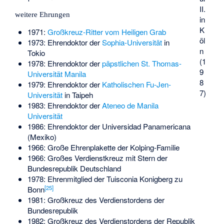
II.
weitere Ehrungen
in
K
1971:
Großkreuz-Ritter vom Heiligen Grab
öl
1973: Ehrendoktor der
Sophia-Universität
in
n
Tokio
(1
1978: Ehrendoktor der
päpstlichen St. Thomas-
9
Universität Manila
8
1979: Ehrendoktor der
Katholischen Fu-Jen-
7)
Universität
in Taipeh
1983: Ehrendoktor der
Ateneo de Manila
Universität
1986: Ehrendoktor der Universidad Panamericana
(Mexiko)
1966: Große Ehrenplakette der Kolping-Familie
1966: Großes Verdienstkreuz mit Stern der
Bundesrepublik Deutschland
1978: Ehrenmitglied der Tuisconia Konigberg zu
[
25
]
Bonn
1981: Großkreuz des Verdienstordens der
Bundesrepublik
1982: Großkreuz des Verdienstordens der Republik