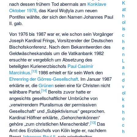
K
nach dessen frühem Tod abermals am
Konklave
at
Oktober 1978
, das Karol Wojtyla zum neuen
h
Pontifex
wählte, der sich den Namen Johannes Paul
ol
II. gab.
is
Von 1976 bis 1987 war er, wie schon sein Vorgänger
c
Joseph Kardinal Frings, Vorsitzender der Deutschen
h
Bischofskonferenz. Nach dem Bekanntwerden des
e
Geldwäscheskandals um die Vatikanbank 1982
n
ersuchte er vergeblich um Absetzung des
L
beteiligten Kurienerzbischofs
Paul Casimir
a
[
13
]
Marcinkus
.
1986 erhielt er für sein Werk den
n
Ehrenring der Görres-Gesellschaft
. Im Januar 1987
d
erklärte er, die
Grünen
seien eine für Christen nicht
v
[
14
]
wählbare Partei.
Bereits zuvor hatte er
ol
angesichts gesellschaftlicher Umbrüche von
k
„verwirrendem Pluralismus der permissiven
s
Gesellschaft“ und „Subjektivismus“ gesprochen.
h
Kardinal Höffner erklärte, „Gehorchenkönnen“
o
[
13
]
gehöre „zum christlichen Menschenbild“.
Das
c
Amt des Erzbischofs von Köln legte er, nachdem
h
Papst
Johannes Paul II.
sein wiederholtes