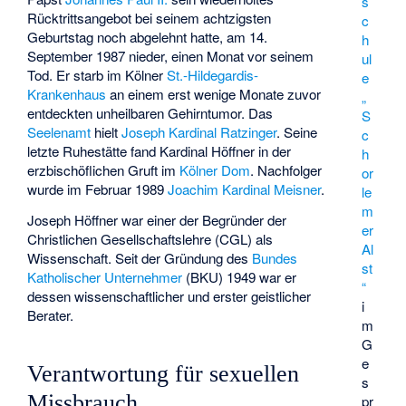
s
Rücktrittsangebot bei seinem achtzigsten
c
Geburtstag noch abgelehnt hatte, am 14.
h
September 1987 nieder, einen Monat vor seinem
ul
Tod. Er starb im Kölner
St.-Hildegardis-
e
Krankenhaus
an einem erst wenige Monate zuvor
„
entdeckten unheilbaren Gehirntumor. Das
S
Seelenamt
hielt
Joseph Kardinal Ratzinger
. Seine
c
letzte Ruhestätte fand Kardinal Höffner in der
h
erzbischöflichen Gruft im
Kölner Dom
. Nachfolger
or
wurde im Februar 1989
Joachim Kardinal Meisner
.
le
m
Joseph Höffner war einer der Begründer der
er
Christlichen Gesellschaftslehre
(CGL) als
Al
Wissenschaft. Seit der Gründung des
Bundes
st
Katholischer Unternehmer
(BKU) 1949 war er
“
dessen wissenschaftlicher und erster geistlicher
i
Berater.
m
G
e
Verantwortung für sexuellen
s
Missbrauch
pr