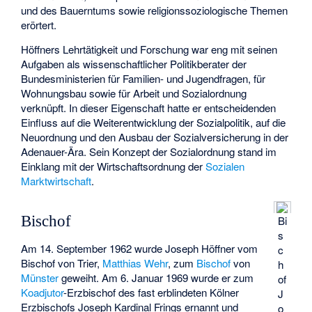
und des Bauerntums sowie religionssoziologische Themen
erörtert.
Höffners Lehrtätigkeit und Forschung war eng mit seinen
Aufgaben als wissenschaftlicher Politikberater der
Bundesministerien für Familien- und Jugendfragen, für
Wohnungsbau sowie für Arbeit und Sozialordnung
verknüpft. In dieser Eigenschaft hatte er entscheidenden
Einfluss auf die Weiterentwicklung der Sozialpolitik, auf die
Neuordnung und den Ausbau der Sozialversicherung in der
Adenauer-Ära. Sein Konzept der Sozialordnung stand im
Einklang mit der Wirtschaftsordnung der
Sozialen
Marktwirtschaft
.
Bischof
Bi
s
Am 14. September 1962 wurde Joseph Höffner vom
c
Bischof von Trier,
Matthias Wehr
, zum
Bischof
von
h
Münster
geweiht. Am 6. Januar 1969 wurde er zum
of
Koadjutor
-Erzbischof des fast erblindeten Kölner
J
Erzbischofs
Joseph Kardinal Frings
ernannt und
o