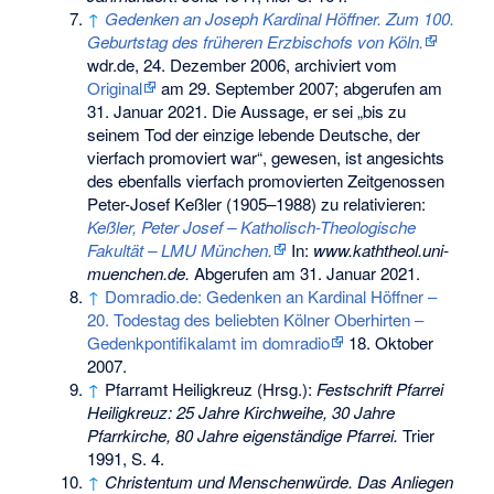
↑
Gedenken an Joseph Kardinal Höffner. Zum 100.
Geburtstag des früheren Erzbischofs von Köln.
wdr.de, 24. Dezember 2006, archiviert vom
Original
am
29. September 2007
;
abgerufen am
31. Januar 2021
.
Die Aussage, er sei „bis zu
seinem Tod der einzige lebende Deutsche, der
vierfach promoviert war“, gewesen, ist angesichts
des ebenfalls vierfach promovierten Zeitgenossen
Peter-Josef Keßler
(1905–1988) zu relativieren:
Keßler, Peter Josef – Katholisch-Theologische
Fakultät – LMU München.
In:
www.kaththeol.uni-
muenchen.de.
Abgerufen am 31. Januar 2021
.
↑
Domradio.de: Gedenken an Kardinal Höffner –
20. Todestag des beliebten Kölner Oberhirten –
Gedenkpontifikalamt im domradio
18. Oktober
2007.
↑
Pfarramt Heiligkreuz (Hrsg.):
Festschrift Pfarrei
Heiligkreuz: 25 Jahre Kirchweihe, 30 Jahre
Pfarrkirche, 80 Jahre eigenständige Pfarrei.
Trier
1991, S. 4.
↑
Christentum und Menschenwürde. Das Anliegen