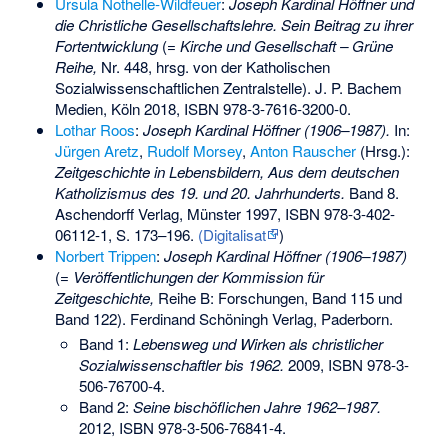
Ursula Nothelle-Wildfeuer
:
Joseph Kardinal Höffner und
die Christliche Gesellschaftslehre. Sein Beitrag zu ihrer
Fortentwicklung
(=
Kirche und Gesellschaft – Grüne
Reihe,
Nr. 448, hrsg. von der Katholischen
Sozialwissenschaftlichen Zentralstelle). J. P. Bachem
Medien, Köln 2018,
ISBN 978-3-7616-3200-0
.
Lothar Roos
:
Joseph Kardinal Höffner (1906–1987).
In:
Jürgen Aretz
,
Rudolf Morsey
,
Anton Rauscher
(Hrsg.):
Zeitgeschichte in Lebensbildern, Aus dem deutschen
Katholizismus des 19. und 20. Jahrhunderts.
Band 8.
Aschendorff Verlag, Münster 1997,
ISBN 978-3-402-
06112-1
, S. 173–196.
(Digitalisat
)
Norbert Trippen
:
Joseph Kardinal Höffner (1906–1987)
(=
Veröffentlichungen der Kommission für
Zeitgeschichte,
Reihe B: Forschungen, Band 115 und
Band 122). Ferdinand Schöningh Verlag, Paderborn.
Band 1:
Lebensweg und Wirken als christlicher
Sozialwissenschaftler bis 1962.
2009,
ISBN 978-3-
506-76700-4
.
Band 2:
Seine bischöflichen Jahre 1962–1987.
2012,
ISBN 978-3-506-76841-4
.