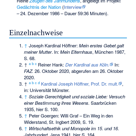
Reihe
Zeugen des Jahrhunderts
, angelegt im Projekt
Gedächtnis der Nation
(
Interview
– 24. Dezember 1986
– Dauer 59:36 Minuten).
Einzelnachweise
↑
Joseph Kardinal Höffner:
Mein erstes Gebet galt
meiner Mutter
. In:
Mein Elternhaus
, München 1987,
S. 68.
a
b
c
↑
Reiner Hank
:
Der Kardinal aus Köln.
In:
FAZ.
26. Oktober 2020,
abgerufen am 26. Oktober
2020
.
a
b
c
d
↑
Kardinal Joseph Höffner, Prof. Dr. mult.
,
in: Universität Münster.
↑
Soziale Gerechtigkeit und soziale Liebe: Versuch
einer Bestimmung ihres Wesens.
Saarbrücken
1935, hier S. 100.
↑
Peter Goergen: Willi Graf – Ein Weg in den
Widerstand, St. Ingbert 2009, S. 19.
↑
Wirtschaftsethik und Monopole im 15. und 16.
Jahrhundert
. Jena 1941, hier S. 164.