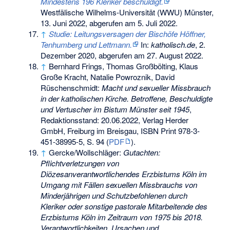
Mindestens 196 Kleriker beschuldigt.
Westfälische Wilhelms-Universität (WWU) Münster,
13. Juni 2022,
abgerufen am 5. Juli 2022
.
↑
Studie: Leitungsversagen der Bischöfe Höffner,
Tenhumberg und Lettmann.
In:
katholisch.de
, 2.
Dezember 2020, abgerufen am 27. August 2022.
↑
Bernhard Frings, Thomas Großbölting, Klaus
Große Kracht, Natalie Powroznik, David
Rüschenschmidt:
Macht und sexueller Missbrauch
in der katholischen Kirche. Betroffene, Beschuldigte
und Vertuscher im Bistum Münster seit 1945
,
Redaktionsstand: 20.06.2022, Verlag Herder
GmbH, Freiburg im Breisgau, ISBN Print 978-3-
451-38995-5, S. 94 (
PDF
).
↑
Gercke/Wollschläger:
Gutachten:
Pflichtverletzungen von
Diözesanverantwortlichendes Erzbistums Köln im
Umgang mit Fällen sexuellen Missbrauchs von
Minderjährigen und Schutzbefohlenen durch
Kleriker oder sonstige pastorale Mitarbeitende des
Erzbistums Köln im Zeitraum von 1975 bis 2018.
Verantwortlichkeiten, Ursachen und