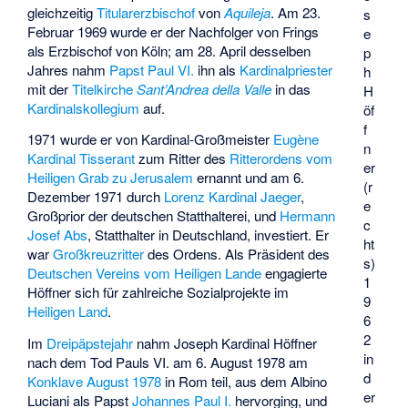
gleichzeitig
Titularerzbischof
von
Aquileja
. Am 23.
s
Februar 1969 wurde er der Nachfolger von Frings
e
als Erzbischof von Köln; am 28. April desselben
p
Jahres nahm
Papst
Paul VI.
ihn als
Kardinalpriester
h
mit der
Titelkirche
Sant’Andrea della Valle
in das
H
Kardinalskollegium
auf.
öf
f
1971 wurde er von
Kardinal-Großmeister
Eugène
n
Kardinal Tisserant
zum Ritter des
Ritterordens vom
er
Heiligen Grab zu Jerusalem
ernannt und am 6.
(r
Dezember 1971 durch
Lorenz Kardinal Jaeger
,
e
Großprior der deutschen Statthalterei, und
Hermann
c
Josef Abs
, Statthalter in Deutschland, investiert. Er
ht
war
Großkreuzritter
des Ordens. Als Präsident des
s)
Deutschen Vereins vom Heiligen Lande
engagierte
1
Höffner sich für zahlreiche Sozialprojekte im
9
Heiligen Land
.
6
2
Im
Dreipäpstejahr
nahm Joseph Kardinal Höffner
in
nach dem Tod Pauls VI. am 6. August 1978 am
d
Konklave August 1978
in Rom teil, aus dem Albino
er
Luciani als Papst
Johannes Paul I.
hervorging, und