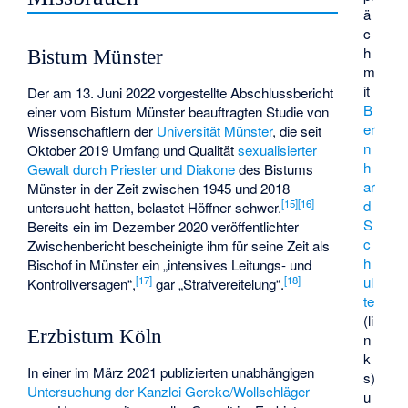
ä
c
h
Bistum Münster
m
it
Der am 13. Juni 2022 vorgestellte Abschlussbericht
B
einer vom Bistum Münster beauftragten Studie von
er
Wissenschaftlern der
Universität Münster
, die seit
n
Oktober 2019 Umfang und Qualität
sexualisierter
h
Gewalt durch Priester und Diakone
des Bistums
ar
Münster in der Zeit zwischen 1945 und 2018
[
15
]
[
16
]
d
untersucht hatten, belastet Höffner schwer.
S
Bereits ein im Dezember 2020 veröffentlichter
c
Zwischenbericht bescheinigte ihm für seine Zeit als
h
Bischof in Münster ein „intensives Leitungs- und
[
17
]
[
18
]
ul
Kontrollversagen“,
gar „Strafvereitelung“.
te
(li
Erzbistum Köln
n
k
In einer im März 2021 publizierten unabhängigen
s)
Untersuchung der Kanzlei Gercke/Wollschläger
u