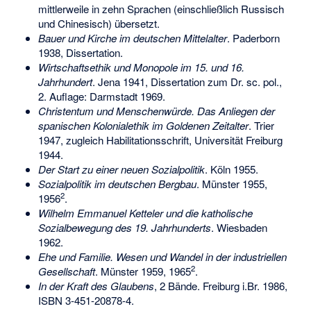
mittlerweile in zehn Sprachen (einschließlich Russisch
und Chinesisch) übersetzt.
Bauer und Kirche im deutschen Mittelalter
. Paderborn
1938, Dissertation.
Wirtschaftsethik und Monopole im 15. und 16.
Jahrhundert
. Jena 1941, Dissertation zum Dr. sc. pol.,
2. Auflage: Darmstadt 1969.
Christentum und Menschenwürde. Das Anliegen der
spanischen Kolonialethik im Goldenen Zeitalter
. Trier
1947, zugleich Habilitationsschrift, Universität Freiburg
1944.
Der Start zu einer neuen Sozialpolitik
. Köln 1955.
Sozialpolitik im deutschen Bergbau
. Münster 1955,
2
1956
.
Wilhelm Emmanuel Ketteler und die katholische
Sozialbewegung des 19. Jahrhunderts
. Wiesbaden
1962.
Ehe und Familie. Wesen und Wandel in der industriellen
2
Gesellschaft
. Münster 1959, 1965
.
In der Kraft des Glaubens
, 2 Bände. Freiburg i.Br. 1986,
ISBN 3-451-20878-4
.