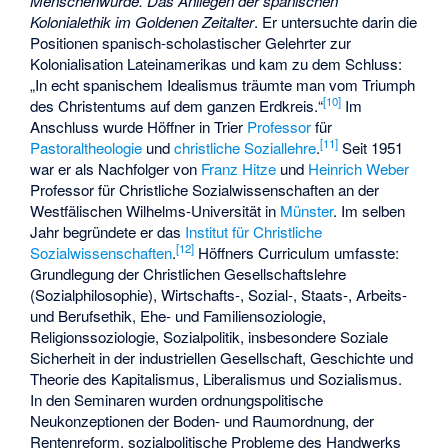
Menschenwürde. Das Anliegen der spanischen
Kolonialethik im Goldenen Zeitalter
. Er untersuchte darin die
Positionen spanisch-scholastischer Gelehrter zur
Kolonialisation Lateinamerikas und kam zu dem Schluss:
„In echt spanischem Idealismus träumte man vom Triumph
[
10
]
des Christentums auf dem ganzen Erdkreis.“
Im
Anschluss wurde Höffner in Trier
Professor
für
[
11
]
Pastoraltheologie
und
christliche Soziallehre
.
Seit 1951
war er als Nachfolger von
Franz Hitze
und
Heinrich Weber
Professor für Christliche Sozialwissenschaften an der
Westfälischen Wilhelms-Universität
in
Münster
. Im selben
Jahr begründete er das
Institut für Christliche
[
12
]
Sozialwissenschaften
.
Höffners Curriculum umfasste:
Grundlegung der Christlichen Gesellschaftslehre
(Sozialphilosophie), Wirtschafts-, Sozial-, Staats-, Arbeits-
und Berufsethik, Ehe- und Familiensoziologie,
Religionssoziologie, Sozialpolitik, insbesondere Soziale
Sicherheit in der industriellen Gesellschaft, Geschichte und
Theorie des Kapitalismus, Liberalismus und Sozialismus.
In den Seminaren wurden ordnungspolitische
Neukonzeptionen der Boden- und Raumordnung, der
Rentenreform, sozialpolitische Probleme des Handwerks