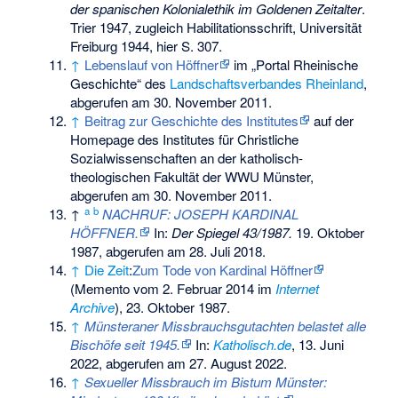
der spanischen Kolonialethik im Goldenen Zeitalter
.
Trier 1947, zugleich Habilitationsschrift, Universität
Freiburg 1944, hier S. 307.
↑
Lebenslauf von Höffner
im „Portal Rheinische
Geschichte“ des
Landschaftsverbandes Rheinland
,
abgerufen am 30. November 2011.
↑
Beitrag zur Geschichte des Institutes
auf der
Homepage des Institutes für Christliche
Sozialwissenschaften an der katholisch-
theologischen Fakultät der
WWU Münster
,
abgerufen am 30. November 2011.
a
b
↑
NACHRUF: JOSEPH KARDINAL
HÖFFNER.
In:
Der Spiegel 43/1987.
19. Oktober
1987,
abgerufen am 28. Juli 2018
.
↑
Die Zeit
:
Zum Tode von Kardinal Höffner
(
Memento
vom 2. Februar 2014 im
Internet
Archive
), 23. Oktober 1987.
↑
Münsteraner Missbrauchsgutachten belastet alle
Bischöfe seit 1945.
In:
Katholisch.de
, 13. Juni
2022, abgerufen am 27. August 2022.
↑
Sexueller Missbrauch im Bistum Münster: