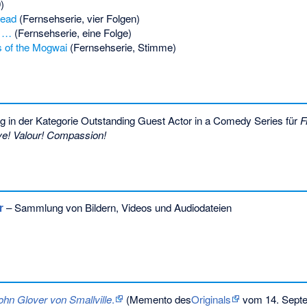
)
Dead
(Fernsehserie, vier Folgen)
t …
(Fernsehserie, eine Folge)
s of the Mogwai
(Fernsehserie, Stimme)
g in der Kategorie Outstanding Guest Actor in a Comedy Series für
F
e! Valour! Compassion!
r
– Sammlung von Bildern, Videos und Audiodateien
John Glover von Smallville
.
(
Memento
des
Originals
vom 14. Sept