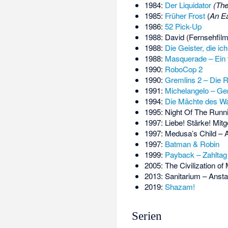
1984:
Der Liquidator
(The
1985:
Früher Frost
(
An Ea
1986:
52 Pick-Up
1988: David (Fernsehfilm
1988:
Die Geister, die ich
1988:
Masquerade – Ein t
1990:
RoboCop 2
1990:
Gremlins 2 – Die 
1991:
Michelangelo – Ge
1994:
Die Mächte des W
1995: Night Of The Runn
1997: Liebe! Stärke! Mitg
1997: Medusa’s Child – 
1997:
Batman & Robin
1999:
Payback – Zahltag
2005: The Civilization of
2013: Sanitarium – Anst
2019:
Shazam!
Serien