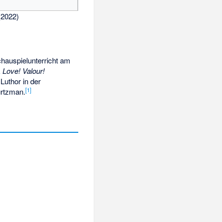
(2022)
chauspielunterricht am
k
Love! Valour!
Luthor in der
[
1
]
urtzman.