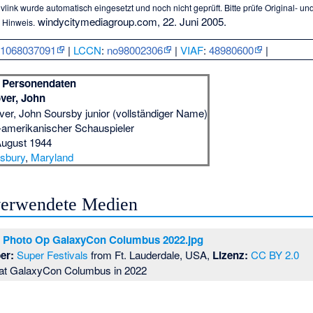
vlink wurde automatisch eingesetzt und noch nicht geprüft. Bitte prüfe Original- u
windycitymediagroup.com, 22. Juni 2005.
 Hinweis.
:
1068037091
|
LCCN
:
no98002306
|
VIAF
:
48980600
|
Personendaten
ver, John
ver, John Soursby junior (vollständiger Name)
amerikanischer Schauspieler
August 1944
isbury
,
Maryland
 verwendete Medien
r Photo Op GalaxyCon Columbus 2022.jpg
er:
Super Festivals
from Ft. Lauderdale, USA,
Lizenz:
CC BY 2.0
 at GalaxyCon Columbus in 2022