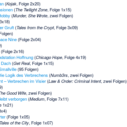
an
(
Kojak
, Folge 2x20)
sionen
(
The Twilight Zone
, Folge 1x15)
 Hobby
(
Murder, She Wrote
, zwei Folgen)
3x18)
er Gruft
(
Tales from the Crypt
, Folge 3x09)
Folgen)
pace Nine
(Folge 2x04)
)
(Folge 2x16)
dstation Hoffnung
(
Chicago Hope
, Folge 4x19)
m Dach
(
Get Real
, Folge 1x15)
Smallville
(95 Folgen)
ie Logik des Verbrechens
(
Numb3rs
, zwei Folgen)
nt – Verbrechen im Visier
(
Law & Order: Criminal Intent
, zwei Folgen)
9)
The Good Wife
, zwei Folgen)
eibt verborgen
(
Medium
, Folge 7x11)
e 1x21)
3x4)
ter
(Folge 1x05)
Tales of the City
, Folge 1x07)