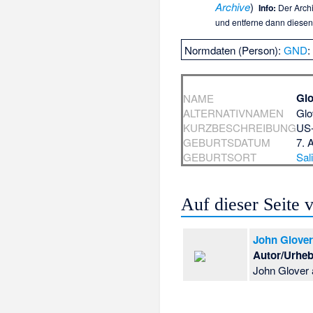
Archive
)
Info:
Der Archi
und entferne dann diesen
Normdaten (Person):
GND
Glo
NAME
ALTERNATIVNAMEN
Glo
KURZBESCHREIBUNG
US-
GEBURTSDATUM
7. 
GEBURTSORT
Sal
Auf dieser Seite
John Glove
Autor/Urheb
John Glover