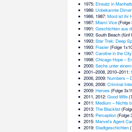
1975:
Einsatz in Manhatt
1986:
Unbekannte Dimen
1986, 1987:
Mord ist ihr
1987:
Miami Vice
(Folge 
1991:
Geschichten aus d
1993: South Beach (fünf 
1993:
Star Trek: Deep S
1993:
Frasier
(Folge 1x10
1997:
Caroline in the City
1998:
Chicago Hope – En
2000:
Sechs unter eine
2001–2008, 2010–2011:
2006, 2009:
Numbers – D
2006, 2008:
Criminal Inte
2009:
Heroes
(Folge 3x1
2011, 2012:
Good Wife
(
2011:
Medium – Nichts bl
2013:
The Blacklist
(Folg
2015:
Perception
(Folge 
2015:
Marvel’s Agent Car
2019:
Stadtgeschichten
(