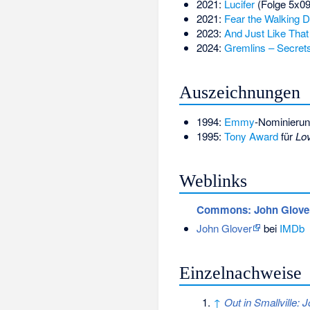
2021:
Lucifer
(Folge 5x09
2021:
Fear the Walking 
2023:
And Just Like Tha
2024:
Gremlins – Secret
Auszeichnungen
1994:
Emmy
-Nominierun
1995:
Tony Award
für
Lov
Weblinks
Commons
: John Glove
John Glover
bei
IMDb
Einzelnachweise
↑
Out in Smallville: 