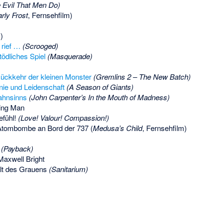
 Evil That Men Do)
rly Frost
, Fernsehfilm)
)
 rief …
(Scrooged)
ödliches Spiel
(Masquerade)
Rückkehr der kleinen Monster
(Gremlins 2 – The New Batch)
nie und Leidenschaft
(A Season of Giants)
ahnsinns
(John Carpenter’s In the Mouth of Madness)
ing Man
efühl!
(Love! Valour! Compassion!)
Atombombe an Bord der 737 (
Medusa’s Child
, Fernsehfilm)
(Payback)
 Maxwell Bright
alt des Grauens
(Sanitarium)