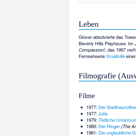
Leben
Glover absolvierte das Tows
Beverly Hills Playhouse. Im
Compassion!
, das 1997 verf
Fernsehserie
Smallville
einen
Filmografie (Aus
Filme
1977:
Der Stadtneurotike
1977:
Julia
1979:
Tödliche Umarmun
1980:
Der Ringer
(The A
1981:
Die unglaubliche G