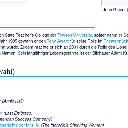
John Glover 
on State Teacher’s College der
Towson University
, später nahm er S
 Jahr 1995 gewann er den
Tony Award
für seine Rolle im
Theaterstüc
ilmt wurde. Zudem machte er sich ab 2001 durch die Rolle des Lionel 
 Namen. Sein langjähriger Lebensgefährte ist der Bildhauer Adam K
wahl)
r
(Annie Hall)
g
(Last Embrace)
merican Success Company)
eschichte der Mrs. K.
(The Incredible Shrinking Woman)