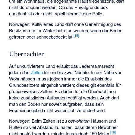
um ein Wohnhaus, die sogenannte Hausfriedenszone, darf
nicht durchquert werden. Ob das Privatgrundstück
umzäunt ist oder nicht, spielt hierbei keine Rolle.
Norwegen: Kultiviertes Land darf ohne Genehmigung des
Besitzers nur im Winter betreten werden, wenn der Boden
[
15
]
gefroren oder schneebedeckt ist.
Übernachten
Auf unkultiviertem Land erlaubt das Jedermannsrecht
jedem das
Zelten
für ein bis zwei Nächte. In der Nähe von
Wohnhäusern muss jedoch immer die Erlaubnis des
Grundbesitzers eingeholt werden; dieses gilt ebenfalls für
gruppenweises Zelten. Es dürfen für die Übernachtung
keine zusätzlichen Aufbauten getätigt werden. Auch darf
man den Boden nur soweit aufgraben, dass sein
Erscheinungsbild nicht wesentlich verändert wird.
Norwegen: Beim Zelten ist zu
bewohnten
Häusern und
Hütten so viel Abstand zu halten, dass deren Bewohner
[
16
]
nicht gestört werden, mindestens jedoch 150 Meter.