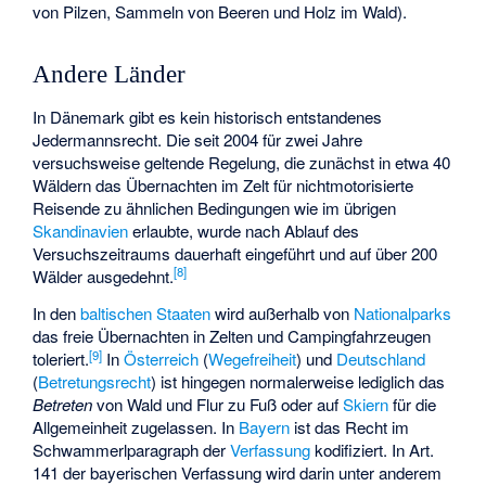
von Pilzen, Sammeln von Beeren und Holz im Wald).
Andere Länder
In Dänemark gibt es kein historisch entstandenes
Jedermannsrecht. Die seit 2004 für zwei Jahre
versuchsweise geltende Regelung, die zunächst in etwa 40
Wäldern das Übernachten im Zelt für nichtmotorisierte
Reisende zu ähnlichen Bedingungen wie im übrigen
Skandinavien
erlaubte, wurde nach Ablauf des
Versuchszeitraums dauerhaft eingeführt und auf über 200
[
8
]
Wälder ausgedehnt.
In den
baltischen Staaten
wird außerhalb von
Nationalparks
das freie Übernachten in Zelten und Campingfahrzeugen
[
9
]
toleriert.
In
Österreich
(
Wegefreiheit
) und
Deutschland
(
Betretungsrecht
) ist hingegen normalerweise lediglich das
Betreten
von Wald und Flur zu Fuß oder auf
Skiern
für die
Allgemeinheit zugelassen. In
Bayern
ist das Recht im
Schwammerlparagraph
der
Verfassung
kodifiziert. In Art.
141 der bayerischen Verfassung wird darin unter anderem