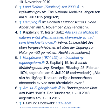
19. November 2019
.
↑
Land Reform (Scotland) Act 2003.
In:
legislation.gov.uk.
The National Archives,
abgerufen
am 9. Juli 2015
(englisch).
↑
Camping.
In:
Scottish Outdoor Access Code.
Abgerufen am 9. November 2022
(englisch).
↑
Kapitel 2 § 15 letzter Satz:
Alla ska ha tillgång till
naturen enligt allemansrätten oberoende av vad
som föreskrivits ovan.
(etwa:
Unbeachtet des
oben Vorgeschriebenen ist allen der Zugang zur
Natur gemäß gemeinem Recht zuzusichern
.)
↑
Kungörelse (1974:152) om beslutad ny
regeringsform.
2. Kapitel § 15. In:
Svensk
författningssamling.
Sveriges Riksdag, 28. Februar
1974,
abgerufen am 9. Juli 2015
(schwedisch): „Alla
ska ha tillgång till naturen enligt allemansrätten
oberoende av vad som föreskrivits ovan.“
↑
Art. 14 Zugänglichkeit.
In:
Bundesgesetz über
den Wald (WaG).
Der Bundesrat, 1. Juli 2013,
abgerufen am 9. Juli 2015
.
↑
Raimund Rodewald:
100 Jahre
Jedermannszutrittsrecht – das zentrale