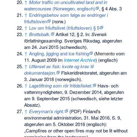
↑
Motor traffic on uncultivated land and in
watercourses
(Norwegen, englisch)
, § 4 Abs. 3
↑
Endringsbehov som følge av endringer i
friluftsloven
(norw.)
↑
Lov om friluftslivet (friluftsloven) § 5
↑
Brottsbalk.
Artikel 12, § 2. In:
Svensk
författningssamling.
Sveriges Riksdag,
abgerufen
am 24. Juni 2015
(schwedisch).
↑
Angling, jigging and ice-fishing
(
Memento
vom
11. August 2009 im
Internet Archive
) (englisch)
↑
Utførsel av fisk: kvote og krav til
dokumentasjon.
Fiskeridirektoratet,
abgerufen am
3. Januar 2018
(norwegisch).
↑
Lagstiftning som rör fritidsfisket.
Havs- och
vattenmyndigheten, 9. Dezember 2014,
abgerufen
am 9. September 2015
(schwedisch, siehe letzter
Absatz).
↑
Everyman's right.
(PDF) Finland's
environmental administration, 31. Mai 2016,
S. 9
,
abgerufen am 5. Oktober 2016
(englisch):
„Campfires or other open fires may not be lit without
permission from the landowner.“