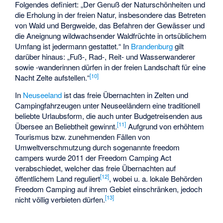
Folgendes definiert: „Der Genuß der Naturschönheiten und
die Erholung in der freien Natur, insbesondere das Betreten
von Wald und Bergweide, das Befahren der Gewässer und
die Aneignung wildwachsender Waldfrüchte in ortsüblichem
Umfang ist jedermann gestattet.“ In
Brandenburg
gilt
darüber hinaus: „Fuß-, Rad-, Reit- und Wasserwanderer
sowie -wanderinnen dürfen in der freien Landschaft für eine
[
10
]
Nacht Zelte aufstellen.“
In
Neuseeland
ist das freie Übernachten in Zelten und
Campingfahrzeugen unter Neuseeländern eine traditionell
beliebte Urlaubsform, die auch unter Budgetreisenden aus
[
11
]
Übersee an Beliebtheit gewinnt.
Aufgrund von erhöhtem
Tourismus bzw. zunehmenden Fällen von
Umweltverschmutzung durch sogenannte
freedom
campers
wurde 2011 der Freedom Camping Act
verabschiedet, welcher das freie Übernachten auf
[
12
]
öffentlichem Land reguliert
, wobei u. a. lokale Behörden
Freedom Camping auf ihrem Gebiet einschränken, jedoch
[
13
]
nicht völlig verbieten dürfen.