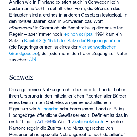
Ähnlich wie in Finnland existiert auch in Schweden kein
Jedermannsrecht in schriftlicher Form, die Grenzen des
Erlaubten sind allerdings in anderen Gesetzen festgelegt. In
den 1940er Jahren kam in Schweden das Wort
allemansrätt
in Gebrauch als Beschreibung dieser uralten
Regeln – aber immer noch
lex non scripta
. 1994 kam ein
Satz in
Kapitel 2 (§ 15 letzter Satz) der Regeringsformen
(die Regeringsformen ist eines der
vier schwedischen
Grundgesetze
), der jedermann den freien Zugang zur Natur
[
4
]
[
5
]
zusichert.
Schweiz
Die allgemeinen Nutzungsrechte bestimmter Länder haben
ihren Ursprung in den mittelalterlichen Rechten aller Bürger
eines bestimmten Gebietes an gemeinschaftlichem
Eigentum wie
Allmenden
oder herrenlosem Land (z. B. im
Hochgebirge, öffentliche Gewässer etc.). Definiert ist das in
erster Linie in
Art. 699
Abs. 1
Zivilgesetzbuch
. Einzelne
Kantone regeln die Zutritts- und Nutzungsrechte von
Personen ohne spezielle Nutzungsrechte noch detaillierter.