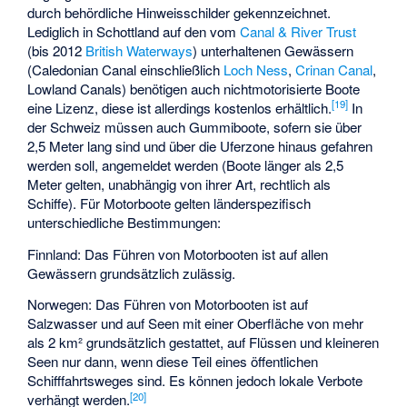
durch behördliche Hinweisschilder gekennzeichnet.
Lediglich in Schottland auf den vom
Canal & River Trust
(bis 2012
British Waterways
) unterhaltenen Gewässern
(
Caledonian Canal
einschließlich
Loch Ness
,
Crinan Canal
,
Lowland Canals
) benötigen auch nichtmotorisierte Boote
[
19
]
eine Lizenz, diese ist allerdings kostenlos erhältlich.
In
der Schweiz müssen auch Gummiboote, sofern sie über
2,5 Meter lang sind und über die Uferzone hinaus gefahren
werden soll, angemeldet werden (Boote länger als 2,5
Meter gelten, unabhängig von ihrer Art, rechtlich als
Schiffe). Für Motorboote gelten länderspezifisch
unterschiedliche Bestimmungen:
Finnland: Das Führen von Motorbooten ist auf allen
Gewässern grundsätzlich zulässig.
Norwegen: Das Führen von Motorbooten ist auf
Salzwasser und auf Seen mit einer Oberfläche von mehr
als 2 km² grundsätzlich gestattet, auf Flüssen und kleineren
Seen nur dann, wenn diese Teil eines öffentlichen
Schifffahrtsweges sind. Es können jedoch lokale Verbote
[
20
]
verhängt werden.