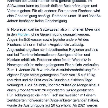
Rahmen des Jedermannsrechts generell gestattet. Im
Süßwasser kann es jedoch örtliche Beschränkungen und
Verbote geben. Für alle anderen Formen des Fischens wird
eine Genehmigung benötigt. Personen unter 18 und über 64
Jahren benötigen keine Genehmigung.
In Norwegen darf im Salzwasser, also im offenen Meer und
in den
Fjorden
, ohne Genehmigung geangelt werden.
Angeln im Süßwasser sowie jegliche andere Art des
Fischens ist nur mit einem Angelschein zulässig.
Angelscheine gelten nur in bestimmten Regionen und sind
dort bei Touristeninformationen, Sportgeschäften und
Kiosken erhältlich. Personen ohne festen Wohnsitz in
Norwegen dürfen selbst gefangenen Fisch nicht verkaufen.
Zum 1. Januar 2018 wurde die Ausfuhrbeschränkung für in
eigener Regie selbst gefangenen Fisch von 15 auf 10 kg
reduziert und die Frist von 24 Stunden auf sieben Tage
verlängert. Die Erlaubnis, über die zulässige Menge hinaus
einen „Trophäenfisch“ zu exportieren, wurde gestrichen.
Für Hobbyangler, die ihren Fisch nachweislich mit einem
zertifizierten norwegischen Angelanbieter gefangen haben,
wurde die Ausfuhrquote auf 20 kg erhöht. Ab 2021 werden