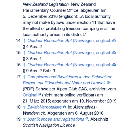
New Zealand Legislation.
New Zealand
Parliamentary Counsel Office,
abgerufen am
5. Dezember 2016
(englisch): „A local authority
may not make bylaws under section 11 that have
the effect of prohibiting freedom camping in all the
local authority areas in its district.“
↑
Outdoor Recreation Act
(Norwegen, englisch)
§ 4 Abs. 2
↑
Outdoor Recreation Act
(Norwegen, englisch)
§ 3 Abs. 1
↑
Outdoor Recreation Act
(Norwegen, englisch)
§ 9 Abs. 2 Satz 3
↑
Campieren und Biwakieren in den Schweizer
Bergen mit Rücksicht auf Natur und Umwelt.
(PDF) Schweizer Alpen-Club SAC, archiviert vom
Original
(nicht mehr online verfügbar) am
21. März 2015
;
abgerufen am 19. November 2019
.
↑
Biwak-Verbotsliste.
In:
Alternatives-
Wandern.ch.
Abgerufen am 6. August 2018
.
↑
boat licences and registrations
, Abschnitt
Scottish Navigation Licence