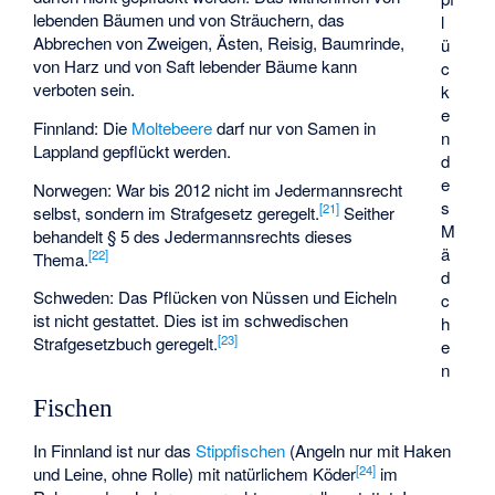
lebenden Bäumen und von Sträuchern, das
l
Abbrechen von Zweigen, Ästen, Reisig, Baumrinde,
ü
von Harz und von Saft lebender Bäume kann
c
verboten sein.
k
e
Finnland: Die
Moltebeere
darf nur von Samen in
n
Lappland gepflückt werden.
d
e
Norwegen: War bis 2012 nicht im Jedermannsrecht
s
[
21
]
selbst, sondern im Strafgesetz geregelt.
Seither
M
behandelt § 5 des Jedermannsrechts dieses
ä
[
22
]
Thema.
d
Schweden: Das Pflücken von Nüssen und Eicheln
c
ist nicht gestattet. Dies ist im schwedischen
h
[
23
]
Strafgesetzbuch geregelt.
e
n
Fischen
In Finnland ist nur das
Stippfischen
(Angeln nur mit Haken
[
24
]
und Leine, ohne Rolle) mit natürlichem Köder
im