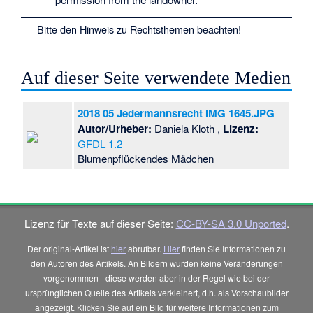
Bitte den
Hinweis zu Rechtsthemen
beachten!
Auf dieser Seite verwendete Medien
2018 05 Jedermannsrecht IMG 1645.JPG
Autor/Urheber:
Daniela Kloth
,
Lizenz:
GFDL 1.2
Blumenpflückendes Mädchen
Lizenz für Texte auf dieser Seite:
CC-BY-SA 3.0 Unported
.
Der original-Artikel ist
hier
abrufbar.
Hier
finden Sie Informationen zu
den Autoren des Artikels. An Bildern wurden keine Veränderungen
vorgenommen - diese werden aber in der Regel wie bei der
ursprünglichen Quelle des Artikels verkleinert, d.h. als Vorschaubilder
angezeigt. Klicken Sie auf ein Bild für weitere Informationen zum