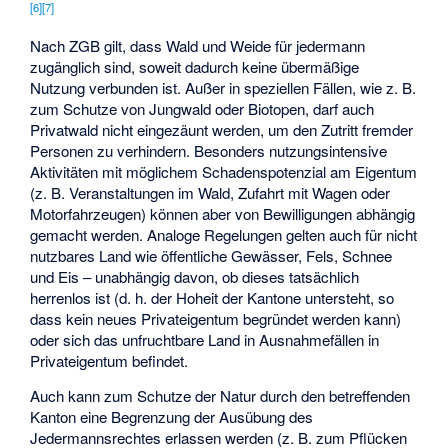
[
6
]
[
7
]
Nach ZGB gilt, dass Wald und Weide für jedermann
zugänglich sind, soweit dadurch keine übermäßige
Nutzung verbunden ist. Außer in speziellen Fällen, wie z. B.
zum Schutze von Jungwald oder Biotopen, darf auch
Privatwald nicht eingezäunt werden, um den Zutritt fremder
Personen zu verhindern. Besonders nutzungsintensive
Aktivitäten mit möglichem Schadenspotenzial am Eigentum
(z. B. Veranstaltungen im Wald, Zufahrt mit Wagen oder
Motorfahrzeugen) können aber von Bewilligungen abhängig
gemacht werden. Analoge Regelungen gelten auch für nicht
nutzbares Land wie öffentliche Gewässer, Fels, Schnee
und Eis – unabhängig davon, ob dieses tatsächlich
herrenlos ist (d. h. der Hoheit der Kantone untersteht, so
dass kein neues Privateigentum begründet werden kann)
oder sich das unfruchtbare Land in Ausnahmefällen in
Privateigentum befindet.
Auch kann zum Schutze der Natur durch den betreffenden
Kanton eine Begrenzung der Ausübung des
Jedermannsrechtes erlassen werden (z. B. zum Pflücken