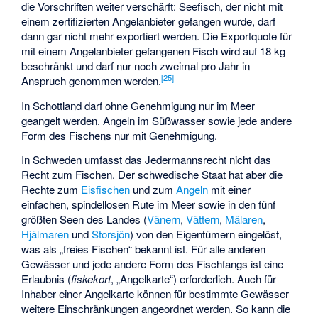
die Vorschriften weiter verschärft: Seefisch, der nicht mit
einem zertifizierten Angelanbieter gefangen wurde, darf
dann gar nicht mehr exportiert werden. Die Exportquote für
mit einem Angelanbieter gefangenen Fisch wird auf 18 kg
beschränkt und darf nur noch zweimal pro Jahr in
[
25
]
Anspruch genommen werden.
In Schottland darf ohne Genehmigung nur im Meer
geangelt werden. Angeln im Süßwasser sowie jede andere
Form des Fischens nur mit Genehmigung.
In Schweden umfasst das Jedermannsrecht nicht das
Recht zum Fischen. Der schwedische Staat hat aber die
Rechte zum
Eisfischen
und zum
Angeln
mit einer
einfachen, spindellosen Rute im Meer sowie in den fünf
größten Seen des Landes (
Vänern
,
Vättern
,
Mälaren
,
Hjälmaren
und
Storsjön
) von den Eigentümern eingelöst,
was als „freies Fischen“ bekannt ist. Für alle anderen
Gewässer und jede andere Form des Fischfangs ist eine
Erlaubnis (
fiskekort
, „Angelkarte“) erforderlich. Auch für
Inhaber einer Angelkarte können für bestimmte Gewässer
weitere Einschränkungen angeordnet werden. So kann die