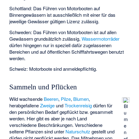
Schottland: Das Führen von Motorbooten auf
Binnengewässern ist ausschließlich mit einer für das
jeweilige Gewässer gültigen Lizenz zulässig.
Schweden: Das Führen von Motorbooten ist auf allen
Gewässern grundsätzlich zulässig,
Wassermotorräder
dürfen hingegen nur in speziell dafür zugelassenen
Bereichen und auf öffentlichen Schifffahrtswegen benutzt
werden.
Schweiz: Motorboote sind anmeldepflichtig.
Sammeln und Pflücken
Wild wachsende
Beeren
,
Pilze
,
Blumen
,
herabgefallene
Zweige
und
Trockenreisig
dürfen für
Bl
den persönlichen Bedarf gepflückt bzw. gesammelt
u
werden. Hier gibt es aber je nach Land
m
verschiedene Beschränkungen. Verschiedene
e
seltene Pflanzen sind unter
Naturschutz
gestellt und
n
dürfen nicht gepflückt werden. Das Mitnehmen von
pf