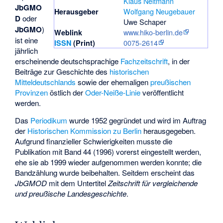
Klaus Neitmann
JbGMO
Wolfgang Neugebauer
Herausgeber
D
oder
Uwe Schaper
JbGMO
)
www.hiko-berlin.de
Weblink
ist eine
0075-2614
ISSN
(Print)
jährlich
erscheinende deutschsprachige
Fachzeitschrift
, in der
Beiträge zur Geschichte des
historischen
Mitteldeutschlands
sowie der ehemaligen
preußischen
Provinzen
östlich der
Oder-Neiße-Linie
veröffentlicht
werden.
Das
Periodikum
wurde 1952 gegründet und wird im Auftrag
der
Historischen Kommission zu Berlin
herausgegeben.
Aufgrund finanzieller Schwierigkeiten musste die
Publikation mit Band 44 (1996) vorerst eingestellt werden,
ehe sie ab 1999 wieder aufgenommen werden konnte; die
Bandzählung wurde beibehalten. Seitdem erscheint das
JbGMOD
mit dem Untertitel
Zeitschrift für vergleichende
und preußische Landesgeschichte
.