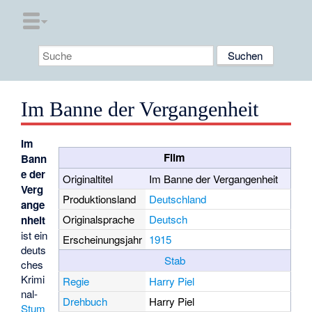
Im Banne der Vergangenheit
Im
Film
Bann
e der
Originaltitel
Im Banne der Vergangenheit
Verg
Produktionsland
Deutschland
ange
Originalsprache
Deutsch
nheit
ist ein
Erscheinungsjahr
1915
deuts
Stab
ches
Krimi
Regie
Harry Piel
nal-
Drehbuch
Harry Piel
Stum