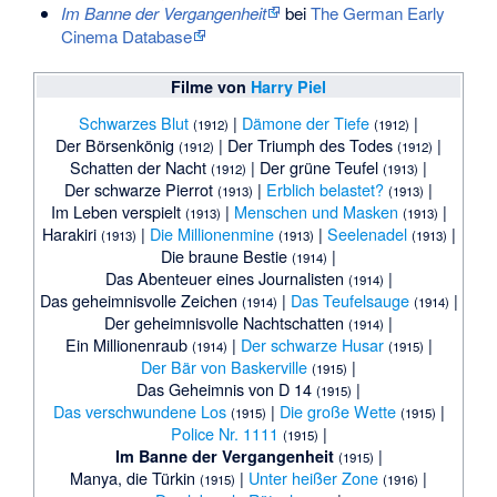
Im Banne der Vergangenheit
bei
The German Early
Cinema Database
Filme von
Harry Piel
Schwarzes Blut
|
Dämone der Tiefe
|
(1912)
(1912)
Der Börsenkönig
|
Der Triumph des Todes
|
(1912)
(1912)
Schatten der Nacht
|
Der grüne Teufel
|
(1912)
(1913)
Der schwarze Pierrot
|
Erblich belastet?
|
(1913)
(1913)
Im Leben verspielt
|
Menschen und Masken
|
(1913)
(1913)
Harakiri
|
Die Millionenmine
|
Seelenadel
|
(1913)
(1913)
(1913)
Die braune Bestie
|
(1914)
Das Abenteuer eines Journalisten
|
(1914)
Das geheimnisvolle Zeichen
|
Das Teufelsauge
|
(1914)
(1914)
Der geheimnisvolle Nachtschatten
|
(1914)
Ein Millionenraub
|
Der schwarze Husar
|
(1914)
(1915)
Der Bär von Baskerville
|
(1915)
Das Geheimnis von D 14
|
(1915)
Das verschwundene Los
|
Die große Wette
|
(1915)
(1915)
Police Nr. 1111
|
(1915)
|
Im Banne der Vergangenheit
(1915)
Manya, die Türkin
|
Unter heißer Zone
|
(1915)
(1916)