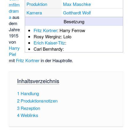
Produktion
Max Maschke
mfilm
dram
Kamera
Gotthardt Wolf
a
aus
Besetzung
dem
Jahre
Fritz Kortner
: Harry Ferrow
1915
Rosy Werginz
: Lolo
von
Erich Kaiser-Titz
:
Harry
Carl Bernhardy
:
Piel
mit
Fritz Kortner
in der Hauptrolle.
Inhaltsverzeichnis
1
Handlung
2
Produktionsnotizen
3
Rezeption
4
Weblinks