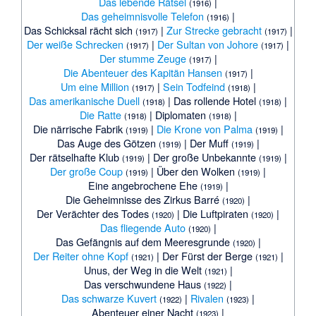
Das lebende Rätsel
|
(1916)
Das geheimnisvolle Telefon
|
(1916)
Das Schicksal rächt sich
|
Zur Strecke gebracht
|
(1917)
(1917)
Der weiße Schrecken
|
Der Sultan von Johore
|
(1917)
(1917)
Der stumme Zeuge
|
(1917)
Die Abenteuer des Kapitän Hansen
|
(1917)
Um eine Million
|
Sein Todfeind
|
(1917)
(1918)
Das amerikanische Duell
|
Das rollende Hotel
|
(1918)
(1918)
Die Ratte
|
Diplomaten
|
(1918)
(1918)
Die närrische Fabrik
|
Die Krone von Palma
|
(1919)
(1919)
Das Auge des Götzen
|
Der Muff
|
(1919)
(1919)
Der rätselhafte Klub
|
Der große Unbekannte
|
(1919)
(1919)
Der große Coup
|
Über den Wolken
|
(1919)
(1919)
Eine angebrochene Ehe
|
(1919)
Die Geheimnisse des Zirkus Barré
|
(1920)
Der Verächter des Todes
|
Die Luftpiraten
|
(1920)
(1920)
Das fliegende Auto
|
(1920)
Das Gefängnis auf dem Meeresgrunde
|
(1920)
Der Reiter ohne Kopf
|
Der Fürst der Berge
|
(1921)
(1921)
Unus, der Weg in die Welt
|
(1921)
Das verschwundene Haus
|
(1922)
Das schwarze Kuvert
|
Rivalen
|
(1922)
(1923)
Abenteuer einer Nacht
|
(1923)