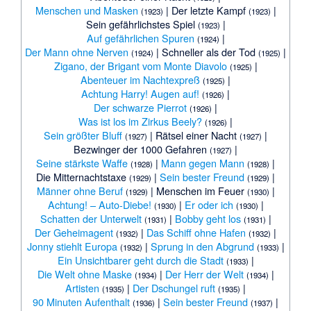
Menschen und Masken
|
Der letzte Kampf
|
(1923)
(1923)
Sein gefährlichstes Spiel
|
(1923)
Auf gefährlichen Spuren
|
(1924)
Der Mann ohne Nerven
|
Schneller als der Tod
|
(1924)
(1925)
Zigano, der Brigant vom Monte Diavolo
|
(1925)
Abenteuer im Nachtexpreß
|
(1925)
Achtung Harry! Augen auf!
|
(1926)
Der schwarze Pierrot
|
(1926)
Was ist los im Zirkus Beely?
|
(1926)
Sein größter Bluff
|
Rätsel einer Nacht
|
(1927)
(1927)
Bezwinger der 1000 Gefahren
|
(1927)
Seine stärkste Waffe
|
Mann gegen Mann
|
(1928)
(1928)
Die Mitternachtstaxe
|
Sein bester Freund
|
(1929)
(1929)
Männer ohne Beruf
|
Menschen im Feuer
|
(1929)
(1930)
Achtung! – Auto-Diebe!
|
Er oder ich
|
(1930)
(1930)
Schatten der Unterwelt
|
Bobby geht los
|
(1931)
(1931)
Der Geheimagent
|
Das Schiff ohne Hafen
|
(1932)
(1932)
Jonny stiehlt Europa
|
Sprung in den Abgrund
|
(1932)
(1933)
Ein Unsichtbarer geht durch die Stadt
|
(1933)
Die Welt ohne Maske
|
Der Herr der Welt
|
(1934)
(1934)
Artisten
|
Der Dschungel ruft
|
(1935)
(1935)
90 Minuten Aufenthalt
|
Sein bester Freund
|
(1936)
(1937)