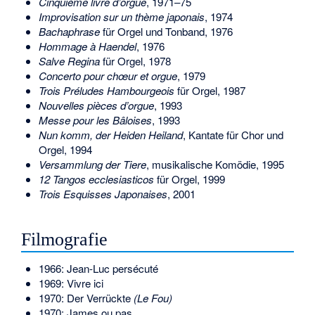
Cinquième livre d’orgue
, 1971–75
Improvisation sur un thème japonais
, 1974
Bachaphrase
für Orgel und Tonband, 1976
Hommage à Haendel
, 1976
Salve Regina
für Orgel, 1978
Concerto pour chœur et orgue
, 1979
Trois Préludes Hambourgeois
für Orgel, 1987
Nouvelles pièces d’orgue
, 1993
Messe pour les Bâloises
, 1993
Nun komm, der Heiden Heiland
, Kantate für Chor und
Orgel, 1994
Versammlung der Tiere
, musikalische Komödie, 1995
12 Tangos ecclesiasticos
für Orgel, 1999
Trois Esquisses Japonaises
, 2001
Filmografie
1966: Jean-Luc persécuté
1969: Vivre ici
1970: Der Verrückte
(Le Fou)
1970: James ou pas