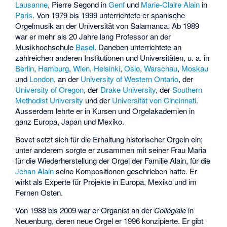
Lausanne
,
Pierre Segond
in
Genf
und
Marie-Claire Alain
in
Paris
. Von 1979 bis 1999 unterrichtete er spanische
Orgelmusik an der Universität von Salamanca. Ab 1989
war er mehr als 20 Jahre lang Professor an der
Musikhochschule
Basel
. Daneben unterrichtete an
zahlreichen anderen Institutionen und Universitäten, u. a. in
Berlin
,
Hamburg
,
Wien
,
Helsinki
,
Oslo
,
Warschau
,
Moskau
und
London
, an der
University of Western Ontario
, der
University of Oregon
, der
Drake University
, der
Southern
Methodist University
und der
Universität von Cincinnati
.
Ausserdem lehrte er in Kursen und Orgelakademien in
ganz Europa, Japan und Mexiko.
Bovet setzt sich für die Erhaltung historischer Orgeln ein;
unter anderem sorgte er zusammen mit seiner Frau Maria
für die Wiederherstellung der Orgel der Familie Alain, für die
Jehan Alain
seine Kompositionen geschrieben hatte. Er
wirkt als Experte für Projekte in Europa, Mexiko und im
Fernen Osten.
Von 1988 bis 2009 war er Organist an der
Collégiale
in
Neuenburg, deren neue Orgel er 1996 konzipierte. Er gibt