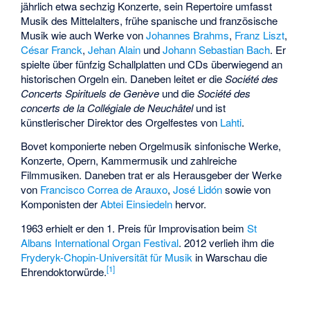
jährlich etwa sechzig Konzerte, sein Repertoire umfasst
Musik des Mittelalters, frühe spanische und französische
Musik wie auch Werke von
Johannes Brahms
,
Franz Liszt
,
César Franck
,
Jehan Alain
und
Johann Sebastian Bach
. Er
spielte über fünfzig Schallplatten und CDs überwiegend an
historischen Orgeln ein. Daneben leitet er die
Société des
Concerts Spirituels de Genève
und die
Société des
concerts de la Collégiale de Neuchâtel
und ist
künstlerischer Direktor des Orgelfestes von
Lahti
.
Bovet komponierte neben Orgelmusik sinfonische Werke,
Konzerte, Opern, Kammermusik und zahlreiche
Filmmusiken. Daneben trat er als Herausgeber der Werke
von
Francisco Correa de Arauxo
,
José Lidón
sowie von
Komponisten der
Abtei Einsiedeln
hervor.
1963 erhielt er den 1. Preis für Improvisation beim
St
Albans International Organ Festival
. 2012 verlieh ihm die
Fryderyk-Chopin-Universität für Musik
in Warschau die
[
1
]
Ehrendoktorwürde.