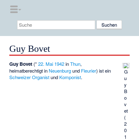
Guy Bovet
Guy Bovet
(*
22. Mai
1942
in
Thun
,
heimatberechtigt in
Neuenburg
und
Fleurier
) ist ein
G
Schweizer
Organist
und
Komponist
.
u
y
B
o
v
et
(
2
0
1