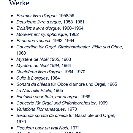
Werke
Premier livre d’orgue
, 1958/59
Deuxième livre d’orgue
, 1958–1961
Troisième livre d’orgue
, 1960–1964
Mouvement symphonique
, 1962
Psaumes vocaux
, 1962–1964
Concertino für Orgel, Streichorchester, Flöte und Oboe
,
1963
Mystère de Noël 1963
, 1963
Mystère de Noël 1964
, 1964
Quatrième livre d’orgue
, 1964–1970
Suite à 2 orgues
, 1964
Sonata da chiesa
für Oboe d’amore und Orgel, 1965
La Nouvelle Etoile
, 1965
Fantaisie pour flûte, cor et orgue
, 1969
Concerto für Orgel und Sinfonieorchester
, 1969
Variations Romanesques
, 1970
Seconda sonata da chiesa
für Bassflöte und Orgel,
1970
Requiem pour un vrai Noël
, 1971