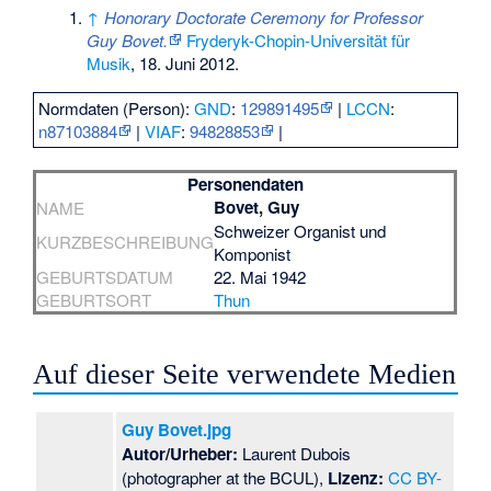
↑
Honorary Doctorate Ceremony for Professor
Guy Bovet.
Fryderyk-Chopin-Universität für
Musik
, 18. Juni 2012.
Normdaten (Person):
GND
:
129891495
|
LCCN
:
n87103884
|
VIAF
:
94828853
|
Personendaten
Bovet, Guy
NAME
Schweizer Organist und
KURZBESCHREIBUNG
Komponist
GEBURTSDATUM
22. Mai 1942
GEBURTSORT
Thun
Auf dieser Seite verwendete Medien
Guy Bovet.jpg
Autor/Urheber:
Laurent Dubois
(photographer at the BCUL),
Lizenz:
CC BY-