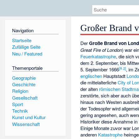
Großer Brand 
Navigation
Startseite
Der
Große Brand von Lon
Zufällige Seite
Great Fire of London
) war ei
Neu / Featured
Feuerkatastrophe
, die sich 
dem 2. September, bis Mitt
Themenportale
[
A 2
]
5. September 1666
, im Z
englischen
Hauptstadt
Lond
Geographie
die mittelalterliche
City of Lo
Geschichte
der alten
römischen Stadtma
Religion
zerstörte, sich aber auch üb
Gesellschaft
hinaus nach Westen ausbreit
Sport
der Todesopfer wird allgemein
Technik
gering angesehen, auch wenn
Kunst und Kultur
Historiker diese Annahme in 
Wissenschaft
Einige Monate zuvor war Lon
anderen
Katastrophe
heimge