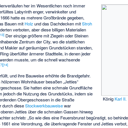
aßenverläufen her im Wesentlichen noch immer
rfülltes Labyrinth enger, verwinkelter und
 1666 hatte es mehrere Großbrände gegeben,
s Bauen mit
Holz
und das Dachdecken mit
Stroh
derten verboten, aber diese billigen Materialien
[
13
]
Der einzige größere mit Ziegeln oder Steinen
habende Zentrum der City, wo die stattlichen
nd Makler auf geräumigen Grundstücken standen,
ng überfüllter ärmerer Stadtteile, in denen jeder
t werden musste, um die schnell wachsende
[
7
]
[
14
]
üllt, und ihre Bauweise erhöhte die Brandgefahr.
n hölzernen Wohnhäuser besaßen „Jetties“
geschosse. Sie hatten eine schmale Grundfläche
n jedoch die Nutzung des Grundstücks, indem sie
König
Karl II.
 werdenden Obergeschossen in die Straße
hr durch diese
Stockwerkbauweise
war
ie oberen Jetties über die schmalen Gassen hinweg
chter schrieb: „So wie dies eine Feuersbrunst begünstigt, so behinde
eß 1661 eine Verordnung, die überkragende Fenster und Jetties verbot,