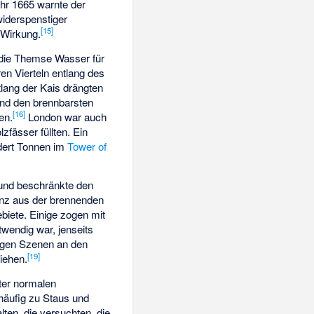
ahr 1665 warnte der
widerspenstiger
[
15
]
 Wirkung.
t die Themse Wasser für
en Vierteln entlang des
tlang der Kais drängten
und den brennbarsten
[
16
]
en.
London war auch
lzfässer füllten. Ein
ndert Tonnen im
Tower of
o und beschränkte den
anz aus der brennenden
ebiete. Einige zogen mit
wendig war, jenseits
tigen Szenen an den
[
19
]
iehen.
ter normalen
häufig zu Staus und
en, die versuchten, die