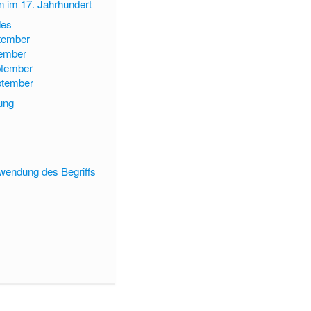
 im 17. Jahrhundert
des
ptember
tember
ptember
ptember
ung
wendung des Begriffs