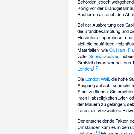
Behörden jedoch weitgehend i
König vor der Brandgefahr au
Bauherren als auch den Abri
Bei der Ausbreitung des Groß
die Brandbekämpfung und die 
Flussufers Lagerhäuser und K
sich die baufälligen Holzhä
Materialien“ wie
Öl
,
Hanf
,
Fl
voller
Schwarzpulver
, insbe
Großteil davon war seit den 
[
17
]
London
.
Die
London Wall
, die hohe S
Ausgang auf acht schmale To
Stadt zu fliehen. Sie brachte
ihren Habseligkeiten „vier- 
der Mauern zu gelangen, set
Toren, als verzweifelte Einw
Der entscheidende Faktor, de
Umständen kam es in den übe
[
11
]
Unfällen.
Menschen, die au