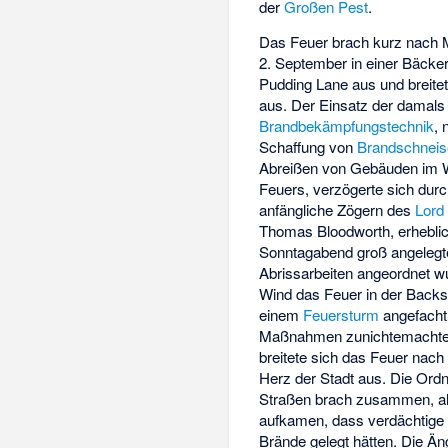
der
Großen Pest
.
Das Feuer brach kurz nach 
2. September in einer Bäcker
Pudding Lane
aus und breite
aus. Der Einsatz der damals
Brandbekämpfungstechnik
, 
Schaffung von
Brandschnei
Abreißen von Gebäuden im 
Feuers, verzögerte sich dur
anfängliche Zögern des
Lord
Thomas Bloodworth
, erhebli
Sonntagabend groß angelegt
Abrissarbeiten angeordnet wu
Wind das Feuer in der Backs
einem
Feuersturm
angefacht,
Maßnahmen zunichtemachte
breitete sich das Feuer nach
Herz der Stadt aus. Die Ord
Straßen brach zusammen, a
aufkamen, dass verdächtige
Brände gelegt hätten. Die Än