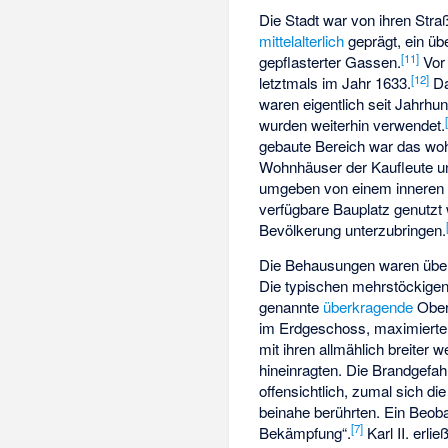
Die Stadt war von ihren Str
mittelalterlich
geprägt, ein übe
[
11
]
gepflasterter Gassen.
Vor
[
12
]
letztmals im Jahr 1633.
Da
waren eigentlich seit Jahrhun
wurden weiterhin verwendet.
gebaute Bereich war das wohl
Wohnhäuser der Kaufleute u
umgeben von einem inneren Ri
verfügbare Bauplatz genutz
Bevölkerung unterzubringen.
Die Behausungen waren überf
Die typischen mehrstöckige
genannte
überkragende
Ober
im Erdgeschoss, maximierte
mit ihren allmählich breiter
hineinragten. Die Brandgefa
offensichtlich, zumal sich d
beinahe berührten. Ein Beoba
[
7
]
Bekämpfung“.
Karl II. erli