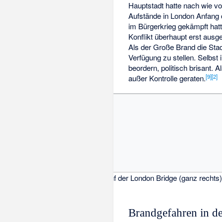
Hauptstadt hatte nach wie vo
Aufstände in London Anfang d
im Bürgerkrieg gekämpft hatt
Konflikt überhaupt erst ausge
Als der Große Brand die Sta
Verfügung zu stellen. Selbst 
beordern, politisch brisant
[
9
]
[
2
]
außer Kontrolle geraten.
isscher
(1616). Die Mietshäuser auf der London Bridge (ganz rechts) 
Brandgefahren in de