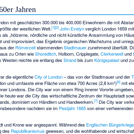
60er Jahren
ndon mit geschätzten 300.000 bis 400.000 Einwohnern die mit Abstan
[
1
]
[
2
]
größte der westlichen Welt.
John Evelyn
verglich London 1659 mit
 als „hölzerne, nördliche und nicht künstliche Ansammlung von Häus
nt und improvisiert, das Ergebnis organischen Wachstums und unregu
 aus der
Römerzeit
stammenden
Stadtmauer
zunehmend überfüllt. Di
naus zu Orten wie
Shoreditch
,
Holborn
,
Cripplegate
,
Clerkenwell
und
m Westen reichte sie entlang des
Strand
bis zum
Königspalast
und z
ar die eigentliche
City of London
– das von der Stadtmauer und der
[
6
]
ndon und umfasste eine Fläche von etwa 700 Acres (2,8 km²)
mit et
ohner Londons. Die City war von einem Ring innerer Vororte umgeben,
 heute war die City das wirtschaftliche Zentrum der Hauptstadt sow
[
7
]
lands, dominiert von Händlern und Handwerkern.
Die City war verke
 insbesondere nachdem sie im
Pestjahr 1665
von einer verheerende
dt und Krone war angespannt. Während des
Englischen Bürgerkrieg
rg des
Republikanismus
gewesen, und die wohlhabende und wirtschaf