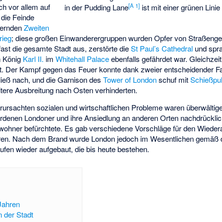
[
A 1
]
ch vor allem auf
in der Pudding Lane
ist mit einer grünen Linie
, die Feinde
uernden
Zweiten
rieg
; diese großen Einwanderergruppen wurden Opfer von Straßenge
fast die gesamte Stadt aus, zerstörte die
St Paul’s Cathedral
und spr
n König
Karl II.
im
Whitehall Palace
ebenfalls gefährdet war. Gleichzeit
. Der Kampf gegen das Feuer konnte dank zweier entscheidender 
ließ nach, und die Garnison des
Tower of London
schuf mit
Schießpu
itere Ausbreitung nach Osten verhinderten.
rursachten sozialen und wirtschaftlichen Probleme waren überwältigend
enen Londoner und ihre Ansiedlung an anderen Orten nachdrücklich,
wohner befürchtete. Es gab verschiedene Vorschläge für den Wiedera
waren. Nach dem Brand wurde London jedoch im Wesentlichen gemäß 
äufen wieder aufgebaut, die bis heute bestehen.
Jahren
n der Stadt