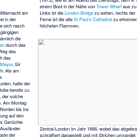
einem Boot in der Nähe von
Tower Wharf
aus zu
Links ist die
London Bridge
zu sehen, rechts der
Mitternacht am
Ferne ist die alte
St Paul’s Cathedral
zu erkenne
ei in der
höchsten Flammen.
te sich rasch
 gängigen
nämlich die
sen
durch das
Weg des
ch das
 Mayor
, Sir
ch. Als am
e
rden, hatte der
tube bereits zu
 der solche
. Am Montag
 Norden bis ins
nung auf den
ls Gerüchte
 Ausländer
Zentral-London im Jahr 1666, wobei das abgebra
gste der
schraffiert dargestellt und mit Strichen umrande