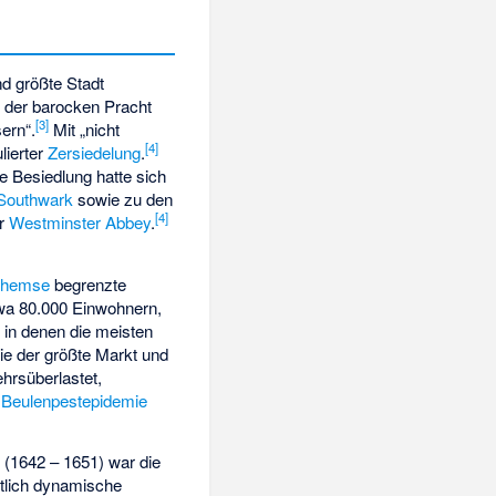
d größte Stadt
 der barocken Pracht
[
3
]
ern“.
Mit „nicht
[
4
]
lierter
Zersiedelung
.
e Besiedlung hatte sich
Southwark
sowie zu den
[
4
]
ur
Westminster Abbey
.
Themse
begrenzte
wa 80.000 Einwohnern,
 in denen die meisten
ie der größte Markt und
hrsüberlastet,
n
Beulenpestepidemie
s
(1642 – 1651) war die
tlich dynamische