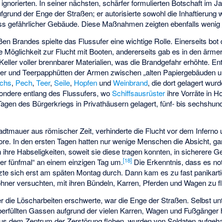
gnorierten. In seiner nächsten, schärfer formulierten Botschaft im J
fgrund der Enge der Straßen; er autorisierte sowohl die Inhaftierung 
ss gefährlicher Gebäude. Diese Maßnahmen zeigten ebenfalls wenig
en Brandes spielte das Flussufer eine wichtige Rolle. Einerseits bo
Möglichkeit zur Flucht mit Booten, andererseits gab es in den ärmer
eller voller brennbarer Materialien, was die Brandgefahr erhöhte. En
user und Teerpapphütten der Armen zwischen „alten Papiergebäuden 
achs
,
Pech
,
Teer
,
Seile
,
Hopfen
und
Weinbrand
, die dort gelagert wurd
sondere entlang des Flussufers, wo
Schiffsausrüster
ihre Vorräte in Ho
Tagen des Bürgerkriegs in Privathäusern gelagert, fünf- bis sechshu
tadtmauer aus römischer Zeit, verhinderte die Flucht vor dem Infern
re. In den ersten Tagen hatten nur wenige Menschen die Absicht, g
n ihre Habseligkeiten, soweit sie diese tragen konnten, in sicherere G
[
18
]
oder fünfmal“ an einem einzigen Tag um.
Die Erkenntnis, dass es not
zte sich erst am späten Montag durch. Dann kam es zu fast panikar
ohner versuchten, mit ihren Bündeln, Karren, Pferden und Wagen zu fl
r die Löscharbeiten erschwerte, war die Enge der Straßen. Selbst un
rfüllten Gassen aufgrund der vielen Karren, Wagen und Fußgänger 
s dem Zentrum der Zerstörung flohen, wurden von Soldaten aufgehalt