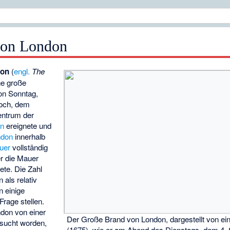
von London
don
(
engl.
The
ne große
von Sonntag,
woch, dem
entrum der
on
ereignete und
ndon
innerhalb
uer
vollständig
er die Mauer
ete. Die Zahl
 als relativ
 einige
Frage stellen.
don von einer
Der Große Brand von London, dargestellt von e
sucht worden,
(1675), wie er am Abend des Dienstags, dem 4.