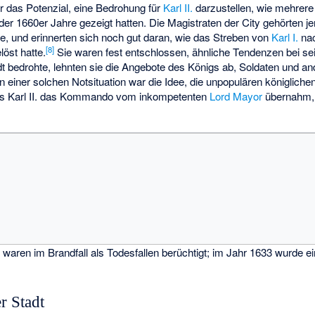
r das Potenzial, eine Bedrohung für
Karl II.
darzustellen, wie mehrere
er 1660er Jahre gezeigt hatten. Die Magistraten der City gehörten je
e, und erinnerten sich noch gut daran, wie das Streben von
Karl I.
na
[
8
]
löst hatte.
Sie waren fest entschlossen, ähnliche Tendenzen bei se
dt bedrohte, lehnten sie die Angebote des Königs ab, Soldaten und a
in einer solchen Notsituation war die Idee, die unpopulären königliche
. Als Karl II. das Kommando vom inkompetenten
Lord Mayor
übernahm, 
waren im Brandfall als Todesfallen berüchtigt; im Jahr 1633 wurde ei
r Stadt