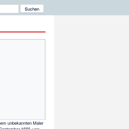
inem unbekannten Maler
 September 1666, von