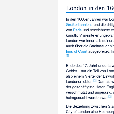
London in den 16
In den 1660er Jahren war Lo
Großbritanniens
und die dritt
von
Paris
und bezeichnete es
künstlich“ meinte er ungepla
London war innerhalb seiner
auch über die Stadtmauer hi
Inns of Court
ausgebreitet. I
[
5
]
Ende des 17. Jahrhunderts w
Gebiet – nur ein Teil von Lo
also einem Viertel der Einw
[
2
]
Londoner lebten.
Damals wie
der geschäftigste Hafen Eng
verschmutzt und ungesund,
[
2
]
heimgesucht worden war.
Die Beziehung zwischen Sta
City of London eine Hochbu